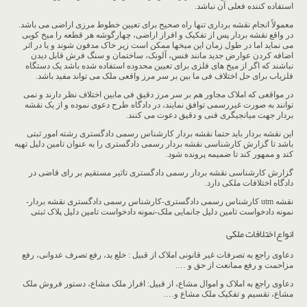
استفاده کننده فعلی آن نباشد.
معمولاً انجام نقشه برداری تنها راه صحیح برای تعیین خطوط مرزی اراضی می باشد.
در واقع نقشه بردار پس از تفکیک و افراز اراضی، چهارگوشه هر قطعه را میخ کوبی
می نماید اما در طول زمان این میخها ممکن است زیر خاک مدفون شوند و یا در اثر
اضافه کردن عوارض جدید مانند فنس، آلونک، ساختمان و سنگ فرش قابل دیدن
نباشند که اگر از میخ های فلزی برای تعیین محدوده استفاده شده باشد یک دستگاه
فلزیاب برای حل اختلاف فی ما بین بر سر مرز واقعی ملک می تواند مفید باشد.
در مواقعی که املاک مجاور هم بر سر مرز دقیق فی مابین اختلاف نظر دارند و نمی
توانند به صورت غیررسمی توافق نمایند، در دادگاه طرح دعوی نموده و از یک نقشه
بردار جهت میانجیگری فنی و دقیق دعوت می کنند.
این نقشه بردار باید حتما نقشه بردار کارشناس رسمی دادگستری رشته امور ثبتی
باشد تا گزارش کارشناسی نقشه بردار رسمی دادگستری را به عنوان تامین دلیل تهیه
کند و ممهور کند تا ضمیمه پرونده شود.
گزارش کارشناسی نقشه بردار رسمی دادگستری تاثیر مستقیم بر رای قاضی در
دادگاه اختلافات ملکی دارد.
نقشه utm کارشناس رسمی دادگستری-کارشناس رسمی دادگستری نقشه بردار-
نمونه دادخواست تامین دلیل جانمایی ملک-نمونه دادخواست تامین دلیل پلاک ثبتی
انواع اختلافات ملکی
دعاوی راجع به تصرفات غیر قانونی املاک از قبیل : خلع ید، رفع تصرف عدوانی، رفع
مزاحمت و رفع ممانعت از حق و ….
دعاوی راجع به املاک و اموال مشاع، از قبیل: افراز ملک مشاع، دستور فروش ملک
مشاع، تقسیم و تفکیک ملک مشاع و….