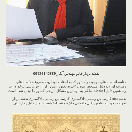
نقشه بردار خانم مهندس آبکار 09126140339
متاسفانه سند های موجود در کشور که به اسناد حدود اربعه معروفند ( سند های
دفترچه ای ) به دلیل مشخص نبودن “حدود دقیق زمین ” از ارزش پایینی برخوردارند
وبه همین دلیل اختلافات ملکی به مهمترین مشکل تاریخی کشور ما تبدیل شده است.
نقشه utm کارشناس رسمی دادگستری-کارشناس رسمی دادگستری نقشه بردار-
نمونه دادخواست تامین دلیل جانمایی ملک-نمونه دادخواست تامین دلیل پلاک ثبتی