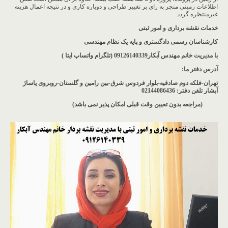
اطلاعات زمینی منجر به رای بر تغییر طراحی و دوباره کاری و در نتیجه اعمال هزینه
غیرمنتظره گردد.
خدمات نقشه برداری و امور ثبتی
کارشناسان رسمی دادگستری و پایه یک نظام مهندسی
با مدیریت خانم مهندس آبکار09126140339 (تلگرام واتساپ ایتا )
آدرس دفتر ما
:
تهران-فلکه دوم صادقیه-بلوار فردوس شرق-بین رامین و گلستان-روبروی پاساژ
آبشار
تلفن دفتر: 02144086436
(مراجعه بدون تعیین وقت قبلی امکان پذیر نمی باشد
)