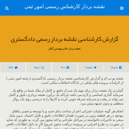
نقشه بردار کارشناس رسمی امور ثبتی
گزارش کارشناسی نقشه بردار رسمی دادگستری
نقشه بردار خانم مهندس آبکار
SMS
Mail
Pin
Tweet
Share
نقشه یو تی ام و گزارش کارشناسی نقشه بردار رسمی دادگستری (رشته امور ثبتی )
از الزامات پرونده های ملکی در دادگاه اختلافات ملکی است.
گماردن یک نقشه بردار برای تهیه یک مدرک دقیق و کامل از ملک شما در واقع یک
سرمایه گذاری اساسی و لازم می باشد چراکه یک برآورد نقشه برداری دقیق و کامل
می تواند در وقت و سرمایه صرفه جویی کرده و کارها را به درستی روی یک روال
منطقی و بدون شبهه پیش ببرد.
انجام هر گونه عملیات عمرانی اعم از ساخت بنای جدید و یا توسعه و تعمیر بناهای
موجود در هر قطعه زمین در صورت فقدان اطلاعات دقیق و قابل اعتماد، بدون شک
منجر به تاخیرات ناخواسته در مراحل طراحی و اخذ مجوز می گردد. به طوری که شاید
در صورت رد طرح اجرایی در پروسه دریافت مجوز شروع کار به دلیل اطلاعات ناقص
از زمین در پرونده، پروژه دو تا سه هفته عقب بیفتد. علاوه بر آن ممکن است نقص