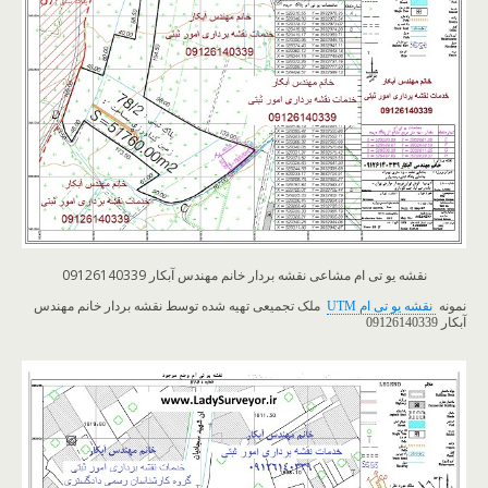
نقشه یو تی ام مشاعی نقشه بردار خانم مهندس آبکار 09126140339
​نمونه
نقشه یو تی ام UTM
ملک تجمیعی تهیه شده توسط نقشه بردار خانم مهندس
آبکار 09126140339