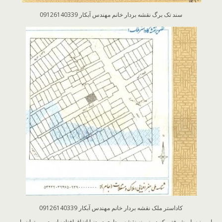
سند تک برگ نقشه بردار خانم مهندس آبکار 09126140339
کاداستر ملک نقشه بردار خانم مهندس آبکار 09126140339