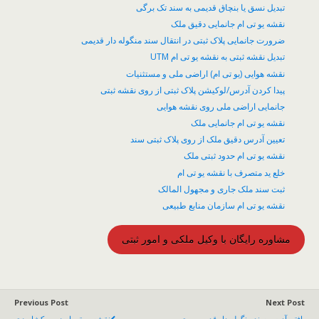
تبدیل نسق یا بنچاق قدیمی به سند تک برگی
نقشه یو تی ام جانمایی دقیق ملک
ضرورت جانمایی پلاک ثبتی در انتقال سند منگوله دار قدیمی
تبدیل نقشه ثبتی به نقشه یو تی ام UTM
نقشه هوایی (یو تی ام) اراضی ملی و مستثنیات
پیدا کردن آدرس/لوکیشن پلاک ثبتی از روی نقشه ثبتی
جانمایی اراضی ملی روی نقشه هوایی
نقشه یو تی ام جانمایی ملک
تعیین آدرس دقیق ملک از روی پلاک ثبتی سند
نقشه یو تی ام حدود ثبتی ملک
خلع ید متصرف با نقشه یو تی ام
ثبت سند ملک جاری و مجهول المالک
نقشه یو تی ام سازمان منابع طبیعی
مشاوره رایگان با وکیل ملکی و امور ثبتی
Previous Post
Next Post
یافتن آدرس سند منگوله دار قدیمی روی
نقشه یو تی ام زمین کشاورزی