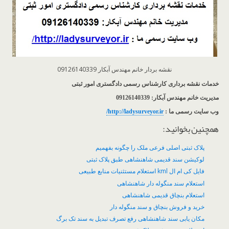
نقشه بردار خانم مهندس آبکار 09126140339
خدمات نقشه برداری کارشناس رسمی دادگستری امور ثبتی
مدیریت خانم مهندس آبکار: 09126140339
وب سایت رسمی ما :
http://ladysurveyor.ir/
همچنین بخوانید:
پلاک ثبتی اصلی فرعی ملک را چگونه بفهمیم
لوکیشن سند قدیمی شاهنشاهی طبق پلاک ثبتی
فایل کی ام ال kml استعلام مستثنیات منابع طبیعی
استعلام سند منگوله دار شاهنشاهی
استعلام بنچاق قدیمی شاهنشاهی
خرید و فروش بنچاق و سند منگوله دار
مکان یابی سند شاهنشاهی رفع تصرف تبدیل به سند تک برگ