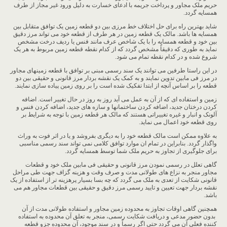
حریم ملک مجاور و پرداخت جریمه با ادعای خسارت به دلیل ورود غير مجاز از طرف
همسایه گردد.
شاید بهترین راه برای حل اختلاف خط مرزی بین دو قطعه زمین یک توافق متقابل بین
همسایه ها باشد. مالک یک قطعه زمین در هر طرف از قطعه خود می تواند مرز دقیق
بین خود و قطعه همسایه را با یک شاخص عرف مانند فنس یا ردیف درخت مشخص
نماید به طوری که دقیقاً مشخص گردد که از کدام نقطه قطعه زمین مربوط به هر یک
شروع شده و در کدام نقطه تمام می شود.
در این راستا طرفین می توانند یک سند رسمی مبنی بر توافق با قطعه زمینهای مجاور
در مرز فی مابین تدوین نمایند و به کمک یک نقشه بردار مرز قانونی و حقیقی بین دو
قطعه را بر اساس آنچه از ابتدا تفکیک شده است را بر روی زمین پیاده سازی نمایند.
زمین و استفاده ای که از آن به عمل می آید روز به روز در حال تغییر است. اضافه
کردن درختان جدید، اضافه کردن ساختمانها و سازه های جدید، اضافه کردن فنس و
آلونک و انبار و غیره تغییراتی هستند که مالک هر قطعه زمین با توجه به شرایط بر
روی قطعه خود اعمال می نماید.
به علاوه ممکن است مالک قطعه خود را به دیگری بفروشد و یا در اثر فوت به وراث
واگذار گردد. بنابراین در تمام ان موارد توافق کلامی نمی تواند سند رسمی مناسبی
برای جلوگیری از تجاوز به حریم ملک شما توسط همسایه گردد.
گاهی تعلل در رسمی نمودن مرز قانونی و حقیقی فی مابین ملک خود و قطعات
مجاور منجر به نزاع های طولانی مدت و صرف وقت و هزینه گزاف جهت طی مراحل
قانونی شکایت از تعدی به ملک می گردد که چه بسا بسیار پرهزینه تر از استفاده از یک
نقشه بردار جهت تعیین و تایید رسمی مرز دقیق و حقیقی بین قطعات مجاور هم می
باشد.
همچنین گاهی اوقات تجاوز به محدوده زمین مجاور و استفاده طولانی مدت از آن
بدون حضور مدعی و دریافت شکایت رسمی، منجر به تعلق آن محدوده به استفاده
کننده فعلی آن می گردد حتی اگر رسماً و در سند موجود، آن محدوده جزو قطعه