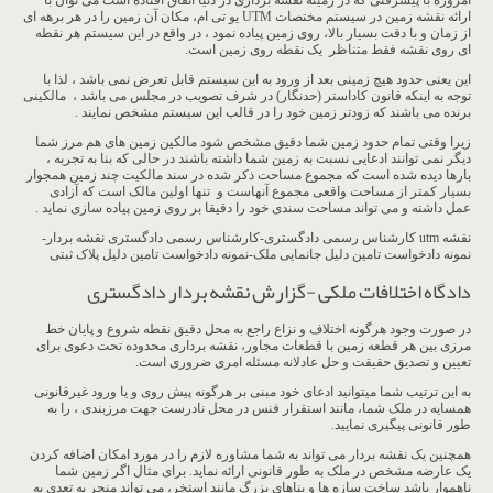
امروزه با پیشرفتی که در زمینه نقشه برداری در دنیا اتفاق افتاده است می توان با
ارائه نقشه زمین در سیستم مختصات UTM یو تی ام، مکان آن زمین را در هر برهه ای
از زمان و با دقت بسیار بالا، روی زمین پیاده نمود ، در واقع در این سیستم هر نقطه
ای روی نقشه فقط متناظر یک نقطه روی زمین است.
این یعنی حدود هیچ زمینی بعد از ورود به این سیستم قابل تعرض نمی باشد ، لذا با
توجه به اینکه قانون کاداستر (حدنگار) در شرف تصویب در مجلس می باشد ، مالکینی
برنده می باشند که زودتر زمین خود را در قالب این سیستم مشخص نمایند .
زیرا وقتی تمام حدود زمین شما دقیق مشخص شود مالکین زمین های هم مرز شما
دیگر نمی توانند ادعایی نسبت به زمین شما داشته باشند در حالی که بنا به تجربه ،
بارها دیده شده است که مجموع مساحت ذکر شده در سند مالکیت چند زمین همجوار
بسیار کمتر از مساحت واقعی مجموع آنهاست و تنها اولین مالک است که آزادی
عمل داشته و می تواند مساحت سندی خود را دقیقا بر روی زمین پیاده سازی نماید .
نقشه utm کارشناس رسمی دادگستری-کارشناس رسمی دادگستری نقشه بردار-
نمونه دادخواست تامین دلیل جانمایی ملک-نمونه دادخواست تامین دلیل پلاک ثبتی
دادگاه اختلافات ملکی -گزارش نقشه بردار دادگستری
در صورت وجود هرگونه اختلاف و نزاع راجع به محل دقیق نقطه شروع و پایان خط
مرزی بین هر قطعه زمین با قطعات مجاور، نقشه برداری محدوده تحت دعوی برای
تعیین و تصدیق حقیقت و حل عادلانه مسئله امری ضروری است.
به این ترتیب شما میتوانید ادعای خود مبنی بر هرگونه پیش روی و یا ورود غیرقانونی
همسایه در ملک شما، مانند استقرار فنس در محل نادرست جهت مرزبندی ، را به
طور قانونی پیگیری نمایید.
همچنین یک نقشه بردار می تواند به شما مشاوره لازم را در مورد امکان اضافه کردن
یک عارضه مشخص در ملک به طور قانونی ارائه نماید. برای مثال اگر زمین شما
ناهموار باشد ساخت سازه ها و بناهای بزرگ مانند استخر، می تواند منجر به تعدی به