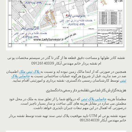
نقشه کادر طولها و مساحت دقیق قطعه ها از گذر تا گذر در سیستم مختصات یو تی
ام نقشه بردار خانم مهندس آبکار 09126140339
همچنین در صورتی که از ابتدا مالک زمین نبوده اید و نسبت به
پلاک ثبتی ملک
اطمینان
صد در صد ندارید، قبل از شروع هرگونه عملیات ساختمانی نسبت به
جانمایی پلاک
ثبتی
توسط کارشناسان رسمی دادگستری- نقشه برداری و امورثبتی اقدام نمایید.
هزینه گزارش کارشناسی نقشه بردار رسمی دادگستری
مطمئناً هزینه
جانمایی پلاک ثبتی
که درواقع شما را از تعلق سند به ملک در محل خود
مطمئن می سازد در مقابل هزینه های کلی ساخت و ساز بسیار ناچیز است.
درصورتی که اهمال در این مهم تبعات جبران ناپذیری خواهد داشت.
نمونه نقشه یو تی ام UTM تایید موقعیت پلاک ثبتی سند تهیه شده توسط نقشه بردار
خانم مهندس آبکار 09126140339