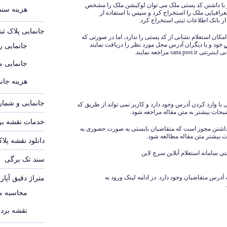
ک و با داشتن کد پستی ملک می توان لوکیشن ملک را مشخص
هزینه سند م
افیایی ملک را استخراج کرد و سپس با استفاده از
ز بانک اطلاعات ثبتی استخراج کرد.
جانمایی پلاک ث
مکان استعلام نشانی از کد پستی را ندارد، اما در صورتی که
خود و یا دیگران آدرس محل مورد نظر را دریافت نمایند
جانمایی رو
sa مراجعه نمایند.
جانمایی 
هزینه جانم
جانمایی و شماره
با وارد کردن آدرس وجود دارد و کاربر نمی تواند از طریق کد
یحات بیشتر به متن مقاله مراجعه شود.
خدمات نقشه برد
داشتن مجوز است که متقاضیان بایستی به صورت حضوری به
ت بیشتر متن مقاله مطالعه شود.
دانلود نقشه پلا
ی سامانه استعلام آنلاین سرچ لاین
سند تک برگی
آدرس متقاضیان وجود دارد. در ادامه لینک ورود به
متراژ دقیق آپار
محاسبه مت
نقشه بردا