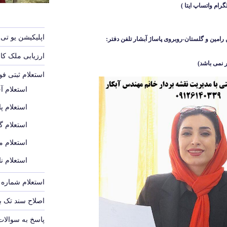
اپلیکیشن یو تی 
رامین و گلستان-روبروی پاساژ آبشار
تلفن دفتر:
ارزیابی ملک ک
 نمی باشد
)
استعلام ثبتی ف
استعلام آ
استعلام پل
استعلام گ
استعلام م
استعلام ن
استعلام شماره پ
اصلاح سند تک 
پاسخ به سوالات