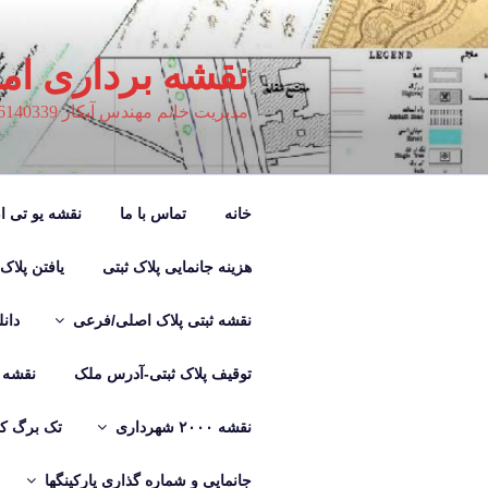
فتن
ه
حتوا
نقشه برداری ام
مدیریت خانم مهندس آبکار 09126140339
خانه
تماس با ما
نقشه یو تی ام M
هزینه جانمایی پلاک ثبتی
یافتن پلاک
نقشه ثبتی پلاک اصلی/فرعی
دان
توقیف پلاک ثبتی-آدرس ملک
نقشه ب
نقشه ۲۰۰۰ شهرداری
تک برگ کر
جانمایی و شماره گذاری پارکینگها