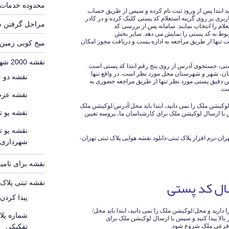
محدوده خدمات 
اید ابتدا پس از ورود ثبت نام کرده و سپس از طریق حساب
بری بر روی گزینه استعلام کد پستی کلیک کرده و در کادر
مراحل گرفتن 
علام را انتخاب نمایند. سامانه پس از بررسی کد
وط به کد پستی را نمایش می دهد. سایر بخش
 تنها از طریق مراجعه به اداره پست و دریافت مجوز امکان
میخ کوبی زمین
نقشه 2000 شهرداری
تی، جستجوی آدرس از روی پنج رقم ابتدا کد پستی است.
ان، شهر و شهرستان محل مورد نظر است. در واقع تنها
نقشه دو 
رس دقیق پستی مورد نظر تنها از طریق مراجعه حضوری به
ست.
نقشه عرص
لوکیشن ملک را نمی دانید، ابتدا باید محل/آدرس/لوکیشن ملک
نقشه یو ت
پس با ارسال لوکیشن ملک برای کارشناسان ما، پروسه تعیین
نقشه یو ت
هران-نرم افزار پلاک ثبتی-دانلود نقشه هوایی پلاک ثبتی تهران-
شهرداری
نقشه برای تامین
سال کد پستی
نقشه ثبتی پلا
پیدا کردن
ارید و محل/لوکیشن ملک را نمی دانید، ابتدا باید محل/
شماره پل
الا پیدا کنید و سپس با ارسال لوکیشن ملک برای
تفکیکی
و فرعی ملک شروع شود.