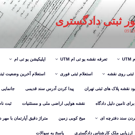
ور ثبتی دادگستری
UT
تعرفه نقشه یو تی ام UTM
اپلیکیشن یو تی ام
 ثبتی روی نقشه
استعلام ثبتی فوری
استعلام آخرین وضعیت ثبت
لود نقشه پلاک های ثبتی تهران
پیدا کردن آدرس سند قدیمی
جانمایی
رای تامین دلیل دادگاه
نقشه هوایی اراضی ملی و مستثنیات
ثبت نا
دن سند دفترچه ای
میخ کوبی زمین
متراژ دقیق آپارتمان با مهر 
ارزیابی ملک کارشناس دادگستری
پاسخ به سوالات