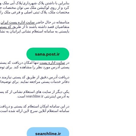
بنابراین با داشتن پلاک شهرداری/پلاک آبی مل
کرد و از روی لوکیشن ملک می توان مختصات جغر
مختصات ملک، پلاک ثبتی اصلی و فرعی ملک را ا
متاسفانه در حال حاضر
سایت اداره پست ایران
ا
متقاضیان قصد داشته باشند تا از طریق
کد پستی
بایستی به سامانه استعلام نشانی ایرانیان به نشانی اینترنتی na.post.ir
sana.post.ir
در
سایت اداره پست
تنها امکان دریافت کد پستی 
پستی آدرس مورد نظر را مشاهده کند. برای توض
دریافت آدرس دقیق از طریق کد پستی نیازمند 
دفاتر خدمات پستی مراجعه نمایند. برای توضیحا
یکی دیگر از سایت های استعلام نشانی از کد پست
به آدرس اینترنتی searchline.ir است.
در این سامانه امکان استعلام کد پستی و دریافت 
سامانه استعلام آنلاین سرچ لاین ارائه شده است.
searchline.ir