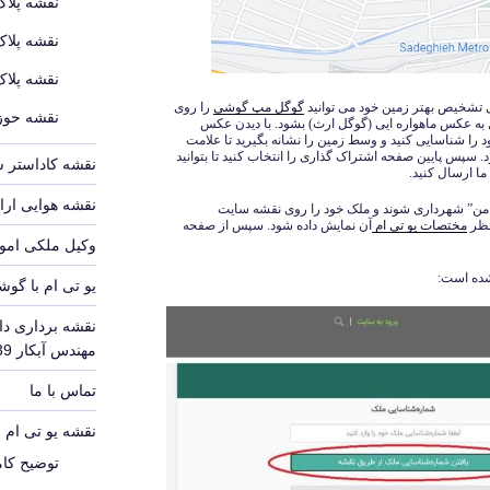
نقشه پلاک
نقشه پلاک
نقشه پلاک
 تشخیص بهتر زمین خود می توانید
گوگل مپ گوشی
را روی
نقشه حوزه
ل به عکس ماهواره ایی (گوگل ارث) بشود. با دیدن عکس
د را شناسایی کنید و وسط زمین را نشانه بگیرید تا علامت
پس پایین صفحه اشتراک گذاری را انتخاب کنید تا بتوانید
نقشه کاداستر 
ا ارسال کنید.
نقشه هوایی ارا
 من” شهرداری شوند و ملک خود را روی نقشه سایت
 نظر
مختصات یو تی ام
آن نمایش داده شود. سپس از صفحه
وکیل ملکی امور
شده است:
یو تی ام با گوش
نقشه برداری دا
مهندس آبکار 09126140339
تماس با ما
نقشه یو تی ام UTM
توضیح کامل