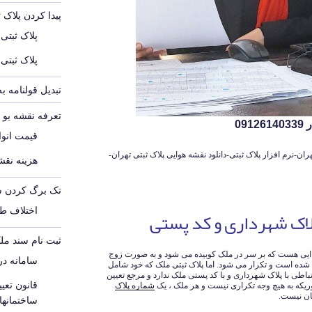
پیدا کردن پلاک 
پلاک ثبتی
پلاک ثبتی
تبدیل قولنامه ب
تعرفه نقشه یو تی 
09
قیمت انواع
هران-نرم افزار پلاک ثبتی-دانلود نقشه هوایی پلاک ثبتی تهران-
هزینه نقشه
تک برگ کردن س
 پلاک شهرداری و کد پستی
اختلاف ط
ثبت نام سند مل
ه ایی هست که بر سر در ملک کوبیده می شود و به صورت زوج
سامانه د
ده است و تکرار می شود. اما پلاک ثبتی ملک که خود شامل
اطی با پلاک شهرداری و با کد پستی ملک ندارد و مرجع تعیین
قانون تع
یکه به هیچ وجه تکراری نیست و هر ملک ، یک
شماره پلاک
ان نیست.
ساختمانه