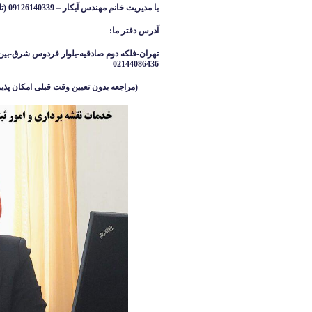
با مدیریت خانم مهندس آبکار
–
09126140339 (تلگرام واتساپ ایتا )
آدرس دفتر ما
:
تهران-فلکه دوم صادقیه-بلوار فردوس شرق-بین 
02144086436
(مراجعه بدون تعیین وقت قبلی امکان پذیر