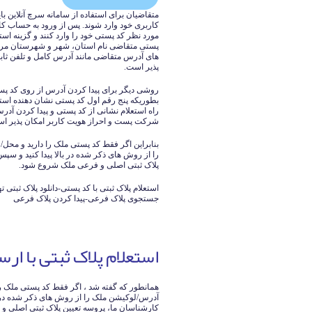
متقاضیان برای استفاده از سامانه سرچ آنلاین ب
کاربری خود وارد شوند. پس از ورود به حساب کار
مورد نظر کد پستی خود را وارد کنند و گزینه است
پستی متقاضی نام استان، شهر و شهرستان مرب
های آدرس متقاضی مانند آدرس کامل و تلفن ثابت
پذیر است.
روشی دیگر برای پیدا کردن آدرس از روی کد پس
بطوریکه پنج رقم اول کد پستی نشان دهنده است
راه استعلام نشانی از کد پستی و پیدا کردن آد
شرکت پست و احراز هویت کاربر امکان پذیر ا
بنابراین اگر فقط کد پستی ملک را دارید و محل/
را از روش های ذکر شده در بالا پیدا کنید و س
پلاک ثبتی اصلی و فرعی ملک شروع شود.
استعلام پلاک ثبتی با کد پستی-دانلود پلاک ثبتی ت
جستجوی پلاک فرعی-پیدا کردن پلاک فرعی
استعلام پلاک ثبتی با ار
همانطور که گفته شد ، اگر فقط کد پستی ملک را د
آدرس/لوکیشن ملک را از روش های ذکر شده در ب
کارشناسان ما، پروسه تعیین پلاک ثبتی اصلی 