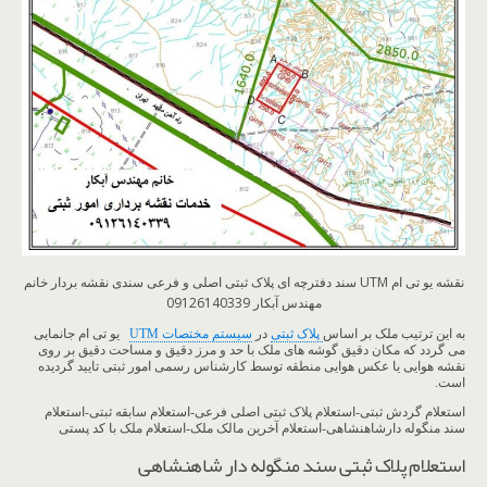
نقشه یو تی ام UTM سند دفترچه ای پلاک ثبتی اصلی و فرعی سندی نقشه بردار خانم
مهندس آبکار 09126140339
به این ترتیب ملک بر اساس
پلاک ثبتی
در
سیستم مختصات UTM
یو تی ام جانمایی
می گردد که مکان دقیق گوشه های ملک با حد و مرز دقیق و مساحت دقیق بر روی
نقشه هوایی یا عکس هوایی منطقه توسط کارشناس رسمی امور ثبتی تایید گردیده
است.
استعلام گردش ثبتی-استعلام پلاک ثبتی اصلی فرعی-استعلام سابقه ثبتی-استعلام
سند منگوله دارشاهنشاهی-استعلام آخرین مالک ملک-استعلام ملک با کد پستی
استعلام پلاک ثبتی سند منگوله دار شاهنشاهی