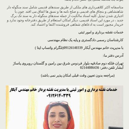
متاسفانه اکثر کلاهبرداری های ملکی از طریق سندهای قدیمی شامل سند منگوله دار
شاهنشاهی و بنچاق های قدیمی و صلح نامه ها و نسق ها اتفاق می افتد. چون با
اجباری شدن تبدیل کلیه اسناد مالکیت از جمله سندهای منگوله دار به سند تک برگ
جدید ، در مورد این اسناد قدیمی، دیگر امکان استعلام از طریق دفترخانه وجود ندارد و
خریدار مجبور است به ادعاهای شفاهی فروشنده اکتفا و اعتماد کند.
خدمات نقشه برداری و امور ثبتی
کارشناسان رسمی دادگستری و پایه یک نظام مهندسی
با مدیریت خانم مهندس آبکار
09126140339(تلگرام واتساپ ایتا )
آدرس دفتر ما
:
تهران-فلکه دوم صادقیه-بلوار فردوس شرق-بین رامین و گلستان-روبروی پاساژ
آبشار
تلفن دفتر: 02144086436
(مراجعه بدون تعیین وقت قبلی امکان پذیر نمی باشد
)