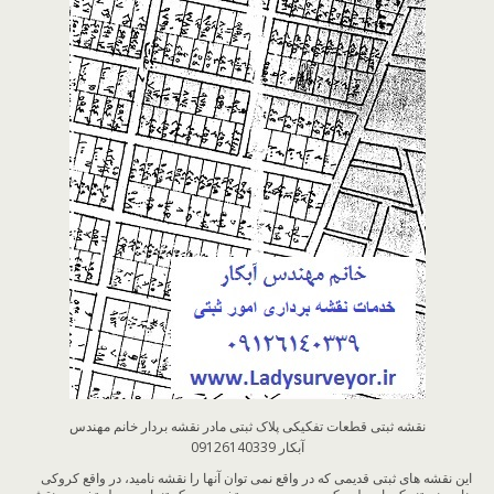
نقشه ثبتی قطعات تفکیکی پلاک ثبتی مادر نقشه بردار خانم مهندس
آبکار 09126140339
​​این نقشه های ثبتی قدیمی که در واقع نمی توان آنها را نقشه نامید، در واقع کروکی