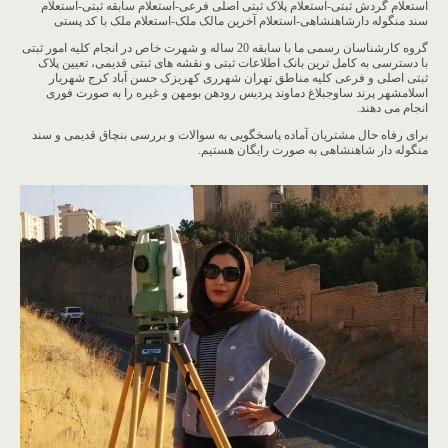
استعلام گردش ثبتی-استعلام پلاک ثبتی اصلی فرعی-استعلام سابقه ثبتی-استعلام
سند منگوله دارشاهنشاهی-استعلام آخرین مالک ملک-استعلام ملک با کد پستی
گروه کارشناسان رسمی ما با سابقه 20 ساله و شهرت خاص در انجام کلیه امور ثبتی
با دسترسی به کامل ترین بانک اطلاعات ثبتی و نقشه های ثبتی قدیمی، تعیین پلاک
ثبتی اصلی و فرعی کلیه مناطق تهران شهرری کهریزک حسن آباد کرج شهریار
اسلامشهر پرند ساوجبلاغ دماوند پردیس رودهن بومهن و غیره را به صورت فوری
انجام می دهند.
برای رفاه حال مشتریان آماده پاسخگویی به سوالات و بررسی بنچاق قدیمی و سند
منگوله دار شاهنشاهی به صورت رایگان هستیم.