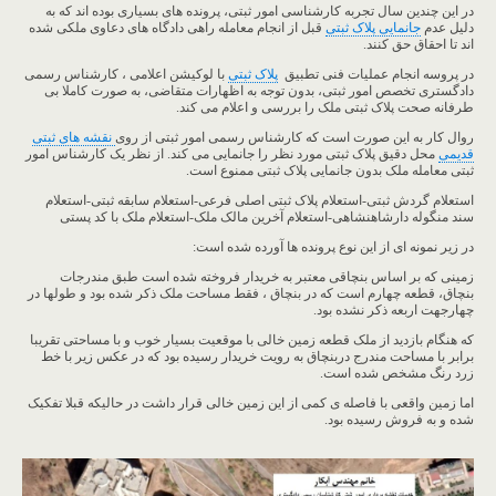
در این چندین سال تجربه کارشناسی امور ثبتی، پرونده های بسیاری بوده اند که به
دلیل عدم
جانمایی پلاک ثبتی
قبل از انجام معامله راهی دادگاه های دعاوی ملکی شده
اند تا احقاق حق کنند.
در پروسه انجام عملیات فنی تطبیق
پلاک ثبتی
با لوکیشن اعلامی ، کارشناس رسمی
دادگستری تخصص امور ثبتی، بدون توجه به اظهارات متقاضی، به صورت کاملا بی
طرفانه صحت پلاک ثبتی ملک را بررسی و اعلام می کند.
روال کار به این صورت است که کارشناس رسمی امور ثبتی از روی
نقشه های ثبتی
قدیمی
محل دقیق پلاک ثبتی مورد نظر را جانمایی می کند. از نظر یک کارشناس امور
ثبتی ​معامله ملک بدون جانمایی پلاک ثبتی ممنوع است.
استعلام گردش ثبتی-استعلام پلاک ثبتی اصلی فرعی-استعلام سابقه ثبتی-استعلام
سند منگوله دارشاهنشاهی-استعلام آخرین مالک ملک-استعلام ملک با کد پستی
در زیر نمونه ای از این نوع پرونده ها آورده شده است:
زمینی که بر اساس بنچاقی معتبر به خریدار فروخته شده است طبق مندرجات
بنچاق، قطعه چهارم است که در بنچاق ، فقط مساحت ملک ذکر شده بود و طولها در
چهارجهت اربعه ذکر نشده بود.
که هنگام بازدید از ملک قطعه زمین خالی با موقعیت بسیار خوب و با مساحتی تقریبا
برابر با مساحت مندرج دربنچاق به رویت خریدار رسیده بود که در عکس زیر با خط
زرد رنگ مشخص شده است.
اما زمین واقعی با فاصله ی کمی از این زمین خالی قرار داشت در حالیکه قبلا تفکیک
شده و به فروش رسیده بود.