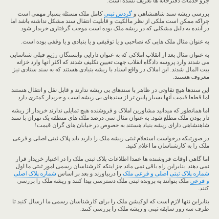
جزو خدمات دفترخانه ها تعریف نشده است.
بررسی ریشه سند شاهنشاهی و
گردش ثبتی
کامل ملک مسئله بسیار مهمی است
چراکه ممکن است ملکی از نظر مالکیت و قابلیت انتقال سند مشکل نداشته باشد اما
در آینده به دلیل مشکلی که در ریشه ملک بوده است موجب گرفتاری خریدار شود.
به عنوان مثال ملک هایی که تصاحبی و یا توقیفی و یا بنیادی و یا وقفی بوده است.
به عنوان مثال بعد از انقلاب املاکی که به عنوان دارایی وابستگان رژیم قبلی شناسایی
می شدند وارد پروسه دادگاه انقلاب جهت تعیین تکلیف شدند که اکثر آنها وارد خزانه
بیت المال شدند. این املاک در واقع اسناد با ریشه بنیادی هستند که به سند ستادی نیز
معروف هستند.
این سندها هیچ تقاوتی در ظاهر با سندهای بی ریشه ندارند و قابل نقل و انتقال هستند
اما قطعا قیمت آنها بسیار پایین تر از سندهای بی ریشه است و خریدار کمتری دارد.
اما همانطور که میدانید مشاورین املاک و فروشنده هیچ تمایلی ندارند خریدار از ریشه
دار بودن ملک مطلع شود. به عنوان مثال سی درصد ملک های منطقه یک تهران با سند
شاهنشاهی دارای ریشه بنیاد هستند به خصوص در خیابان های گران قیمت!
در صورتیکه درخواست استعلام ثبتی ریشه ملک را دارید باید پلاک ثبتی اصلی و فرعی
ملک را به کارشناسان ما اعلام کنید.
اما گاهی اوقات فروشنده ها عمدا اطلاعات پلاک ثبتی ملک را در اختیار خریدار قرار
نمی دهند. بنابراین راه باقی نمی ماند جز اینکه کارشناسان رسمی امور ثبتی ما اول
شماره پلاک ثبتی اصلی و فرعی ملک
را دربیاورند و بعد بر اساس
شماره پلاک اصلی
و فرعی
ملک بتوانند به پرونده ثبتی ملک دسترسی پیدا کنند و ریشه ملک را بررسی
کنند.
بنابراین تنها لازم است که لوکیشن ملک را برای کارشناسان رسمی ما ارسال کنید تا
ظرف سه روز سابقه ثبتی و ریشه ملک را بررسی کنند.