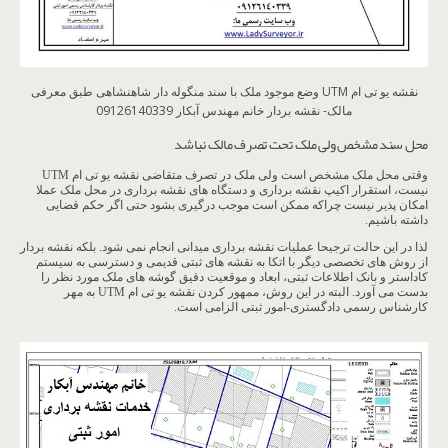
نقشه یو تی ام UTM وضع موجود ملک با سند منگوله دار شاهنشاهی طبق معرفی
مالک- نقشه بردار خانم مهندس آبکار 09126140339
محل سند مشخص ولی ملک تحت تصرف مالک نباشد
وقتی محل ملک مشخص است ولی ملک در تصرف متقاضی نقشه یو تی ام UTM
نیست، استقرار اکیپ نقشه برداری و دستگاه های نقشه برداری در محل ملک عملا
امکان پذیر نیست چراکه ممکن است موجب درگیری بشود حتی اگر حکم قضایی
داشته باشیم.
لذا در این حالت ترجیحا عملیات نقشه برداری میدانی انجام نمی شود. بلکه نقشه بردار
از روش های تخصصی دیگر با اتکا به نقشه های ثبتی قدیمی و دسترسی به سیستم
کاداستر و بانک اطلاعات ثبتی، ابعاد و موقعیت دقیق گوشه های ملک مورد نظر را
بدست می آورد. البته در این روش، ممهور کردن نقشه یو تی ام UTM به مهر
کارشناس رسمی دادگستری-امور ثبتی الزامی است.