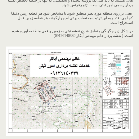
هایی هستند که باید طی یک پروسه پیچیده و تخصصی، که تنها در حیطه تخصص نقشه
بردار رسمی امور ثبتی است، ژئو رفرنس شوند.
یعنی بر روی منطقه مورد نظر منطبق شوند تا مشخص شود هر قطعه زمین دقیقا
کجا می افتد و به این ترتیب مختصات یو تی ام چهارگوشه هر قطعه زمین قابل
استخراج است.
در شکل زیر چگونگی منطبق شدن نقشه ثبتی به زمین واقعی منطقعه آورده شده
است: ( نقشه بردار خانم مهندس آبکار 09126140339)