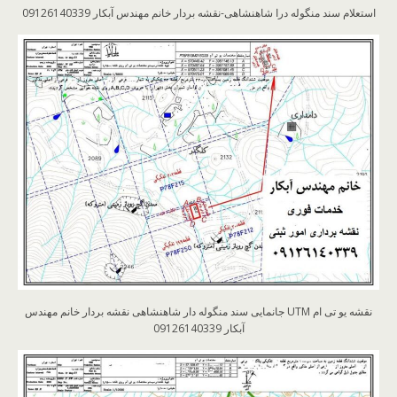
استعلام سند منگوله درا شاهنشاهی-نقشه بردار خانم مهندس آبکار 09126140339
نقشه یو تی ام UTM جانمایی سند منگوله دار شاهنشاهی نقشه بردار خانم مهندس
آبکار 09126140339