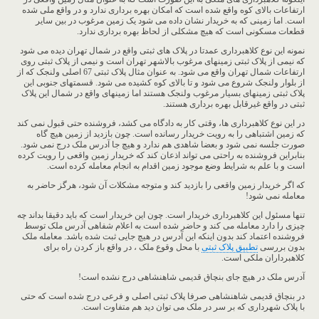
ارتفاعات بالای کوه واقع شده است که امکان بهره برداری ندارد و در واقع ملی شده
است. اما زمینی که به خریدار نشان داده می شود یک زمین مرغوب در بین سایر
قطعات مسکونی است که هیچ مشکلی از لحاظ بهره برداری ندارد.
نمونه این نوع کلاهبرداری عمدتا در پلاک های ثبتی واقع در شمال تهران دیده می شود
که نیمی از پلاک ثبتی زمینهای مرغوب بالاشهر تهران است و نیمی از پلاک ثبتی روی
ارتفاعات شمال تهران واقع می شود. به عنوان مثال پلاک ثبتی 67 اصلی ولنجک که از
از بلوار ولنجک شروع می شود و تا بالای کوه کشیده می شود. قسمتهای جنوبی این
پلاک ثبتی زمینهای بسیار مرغوب ولنجک هستند اما زمینهای واقع در شمال این پلاک
ثبتی در واقع غیرقابل بهره برداری هستند.
در این نوع کلاهبرداری ها، وقتی کار به دادگاه می کشد، فروشنده حتی قبول نمی کند
که زمین اشتباهی را به رویت خریدار رسانده است. چون بازدید از زمین هیچ گاه
صورت جلسه نمی شود و بعضا شاهدی هم ندارد و هیچ جا آدرس ملک درج نمی شود.
بنابراین فروشنده به راحتی می تواند اذعان کند که خریدار زمین واقعی را رویت کرده
است و با علم به شرایط وضع موجود زمین اقدام به انجام معامله کرده است.
که اگر خریدار زمین واقعی را بازدید کند و متوجه مشکلات آن شود، هرگز حاضر به
معامله نمی شود!
تنها مسئول این کلاهبرداری خریدار است. چون این خریدار است که باید دقیقا بداند چه
چیزی را دارد معامله می کند و حاضر شده است به اعلام شفاهی آدرس ملک توسط
فروشنده اعتماد کند بدون اینکه این آدرس در هیچ جایی ثبت شده باشد. ​معامله ملک
بدون بررسی
تطبیق پلاک ثبتی
با محل وقوع ملک ، در واقع باز کردن راه برای
کلاهبرداران ملکی است.
آدرس ملک در هیچ جای بنچاق قدیمی شاهنشاهی درج نشده است!
در بنچاق قدیمی شاهنشاهی صرفا پلاک ثبتی اصلی و فرعی درج شده است که حتی
با پلاک شهرداری که بر سر در ملک می توان دید هم متفاوت است.