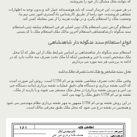
که بتوانند ملک مشکل دار خود را بفروشند.
در هر صورت، این خریدار است که باید هوشمندانه عمل کند و بدون توجه به اظهارات
شفاهی فروشنده، خود راسا از طریق کارشناس دادگستری-امور ثبتی تیم ما،
وضعیت ملک را استعلام بگیرد و در نهایت هزینه را از ثمن معامله کسر کند.
استعلام گردش ثبتی-استعلام پلاک ثبتی اصلی فرعی-استعلام سابقه ثبتی-استعلام
سند منگوله دارشاهنشاهی-استعلام آخرین مالک ملک-استعلام ملک با کد پستی
انواع استعلام سند منگوله دار شاهنشاهی
استعلام سند منگوله دار شاهنشاهی بر اساس شرایط ملک از این نظر که آیا محل
ملک مشخص است یا خیر و همچنین اینکه آیا ملک تحت تصرف سه حالت دارد که در
ادامه به بررسی هر سه مورد می پردازیم
محل سند مشخص و ملک تحت تصرف مالک باشد
وقتی ملک تحت تصرف متقاضی نقشه یو تی ام UTM است، روش این صورت است
که اکیپ نقشه برداری و دستگاه های دقیق عملیات نقشه برداری (مانند دستگاه جی
پی اس و دوربین نقشه برداری) در محل ملک مستقر می شوند و با بازدید از ملک،
نقشه یو تی ام UTM دقیق ملک را تهیه می کنند.
در این روش نقشه یو تی ام UTM ممهور به مهر نقشه برداری نظام مهندسی می شود
و همچنین در نقشه درج می شود که محل ملک طبق معرفی مالک است.