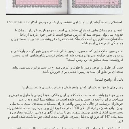
استعلام سند منگوله دار شاهنشاهی نقشه بردار خانم مهندس آبکار 09126140339
البته در مورد ملک هایی که دارای ساختمان است ، موقع بازدید خریدار از ملک تا
حدودی می توان متوجه شد که آدرس صحیح است یا خیر. چون بازدید از داخل
ساختمان مستلزم این است که ملک تحت تصرف فروشنده باشد و یا با مستاجران
هماهنگی لازم بعمل آمده باشد.
اما در مورد ملک هایی که به صورت زمین خالی هستند بدون هیچ گونه دیوارکشی و
درب ورودی، چگونه می توان متوجه شد که بنچاق قدیمی شاهنشاهی که در دست
فروشنده است متعلق به این زمین است؟
حتی اگر طول و عرض زمین با طول و عرض مندرج در سند برابر باشد نمی تواند
صحه ای بر تعلق آن سند به زمین اعلامی برای فروش باشد.
دلیل آن واضح است!
زمین های با قواره یکسان که در واقع طول و عرض یکسان دارند بسیارند!
همین موضوع باعث شده است که کلاهبرداران ملکی دقیقا زمینی با طول و عرض و
مساحت برابر با آنچه در سند نوشته شده است در منطقه پیدا کنند و به بازدید
خریداران برسانند در حالی که زمین واقعی دارای مشکلات متعددی است مانند ملی
بودن، واقع شدن در ارتفاع بالای 1800 متر که غیرقابل بهره برداری است، نداشتن راه
دسترسی، اشغال شدن توسط شهرداری یا سایر ارگانهای دولتی، داشتن معارض و
سند ماده 147 که درواقع به دلیل تصرف طولانی مدت ایجاد حق مالکیت شده است و
غیره
اینگونه کلاهبرداری های ملکی به این صورت است که به عنوان مثال زمین واقعی در