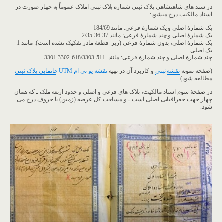
در سند های شاهنشاهی پلاک ثبتی شماره پلاک ثبتی املاک عموماً به چهار صورت در
اسناد مالکیت درج می­شود:
یک شمارۀ اصلی و یک شمارۀ فرعی: مانند 184/69
یک شمارۀ اصلی و چند شمارۀ فرعی: مانند 37-36-2/35
یک شمارۀ اصلی، بدون شمارۀ فرعی (زیرا قطعۀ مادر تفکیک نشده است): مانند 1
یک اصلی
چند شمارۀ اصلی و چند شمارۀ فرعی: مانند 511-618/3303-3302-3301
(صفحه نمونه
نقشه ثبتی
و کاربرد آن در تهیه
نقشه یو تی ام UTM جانمایی پلاک ثبتی
مطالعه شود)
در صفحۀ سوم اسناد مالکیت، پلاک ‌های فرعی و اصلی و حدود اربعه ملک ـ که همان
چهار جهت جغرافیایی اصلی است ـ و مساحت کل عرصه (زمین) با حروف درج می
شود.