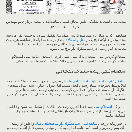
نقشه ثبتی قطعات تفکیکی طبق بنچاق قدیمی شاهنشاهی- نقشه بردار خانم مهندس
آبکار 09126140339
همانطور که در مثال بالا مشاهده کردید ، ملک قبلا تفکیک شده و به چندین نفر فروخته
شده بود در حالیکه هیچ یک از
نقل و انتقالات
بعدی درسند منگوله دار شاهنشاهی، ثبت
نشده است چون به صورت قولنامه ایی یا وکالتی فروخته شده است و اساسا
معاملات غیر رسمی در سند منگوله دار درج نمی شود.
استعلام گردش ثبتی-استعلام پلاک ثبتی اصلی فرعی-استعلام سابقه ثبتی-استعلام
سند منگوله دارشاهنشاهی-استعلام آخرین مالک ملک-استعلام ملک با کد پستی
استعلام ثبتی ریشه سند شاهنشاهی
ا
ستعلام ثبتی سند مالکیت شاهنشاهی ملک
از ضروریات پروسه معامله ملک است که
قبلا توسط دفترخانه اسناد رسمی انجام میشد اما اخیرا با اجباری شدن تبدیل سندهای
منگوله دار به سند تک برگی، عملا هیچ گونه خدمات ثبتی توسط دفتخانه ها برای
سندهای منگوله دار ارائه نمی شود و کلا سیستم دفترخانه ها برای سندهای منگوله دار
بسته شده است.
اما در کل
استعلام ثبتی
سند فقط آخرین وضعیت مالکیت را شامل می شود و قابلیت
نقل و انتقال سند از این نظر که مثلا ملک بازداشتی نباشد و یا فروشنده ممنوع
المعامله نباشد.
در صورتیکه بررسی
سابقه ثبتی سند منگوله دار شاهنشاهی ملک
و اطلاع از ریشه
ملک بسیار ضروری است که متاسفانه از هیچیک از مبادی رسمی قابل انجام نیست و