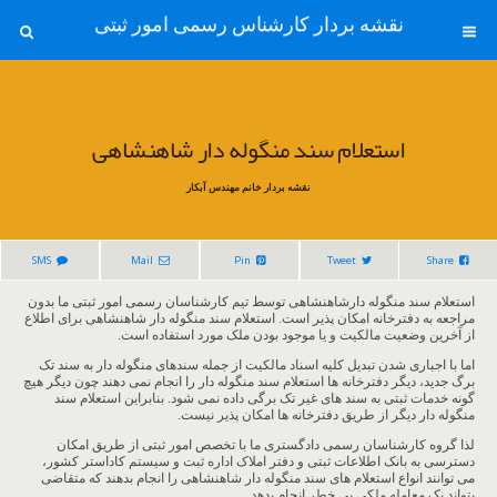
نقشه بردار کارشناس رسمی امور ثبتی
استعلام سند منگوله دار شاهنشاهی
نقشه بردار خانم مهندس آبکار
SMS
Mail
Pin
Tweet
Share
استعلام سند منگوله دارشاهنشاهی توسط تیم کارشناسان رسمی امور ثبتی ما بدون
مراجعه به دفترخانه امکان پذیر است. استعلام سند منگوله دار شاهنشاهی برای اطلاع
از آخرین وضعیت مالکیت و یا موجود بودن ملک مورد استفاده است.
اما با اجباری شدن تبدیل کلیه اسناد مالکیت از جمله سندهای منگوله دار به سند تک
برگ جدید، دیگر دفترخانه ها استعلام سند منگوله دار را انجام نمی دهند چون دیگر هیچ
گونه خدمات ثبتی به سند های غیر تک برگی داده نمی شود. بنابراین استعلام سند
منگوله دار دیگر از طریق دفترخانه ها امکان پذیر نیست.
لذا گروه کارشناسان رسمی دادگستری ما با تخصص امور ثبتی از طریق امکان
دسترسی به بانک اطلاعات ثبتی و دفتر املاک اداره ثبت و سیستم کاداستر کشور،
می توانند انواع استعلام های سند منگوله دار شاهنشاهی را انجام بدهند که متقاضی
بتواند یک معامله ملکی بی خطر انجام بدهد.