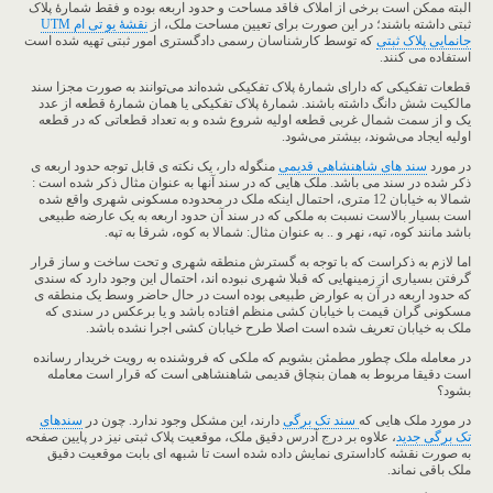
البته ممکن است برخی از املاک فاقد مساحت و حدود اربعه بوده و فقط شمارۀ پلاک
ثبتی داشته باشند؛ در این صورت برای تعیین مساحت ملک، از
نقشۀ یو تی ام UTM
جانمایی پلاک ثبتی
که توسط کارشناسان رسمی دادگستری امور ثبتی تهیه شده است
استفاده می کنند.
قطعات تفکیکی که دارای شمارۀ پلاک تفکیکی شده‌اند می‌توانند به صورت مجزا سند
مالکیت شش دانگ داشته باشند. شمارۀ پلاک تفکیکی یا همان شمارۀ قطعه از عدد
یک و از سمت شمال غربی قطعه اولیه شروع شده و به تعداد قطعاتی که در قطعه
اولیه ایجاد می‌شوند، بیشتر می‌شود.
در مورد
سند های شاهنشاهی قدیمی
منگوله دار، یک نکته ی قابل توجه حدود اربعه ی
ذکر شده در سند می باشد. ملک هایی که در سند آنها به عنوان مثال ذکر شده است :
شمالا به خیابان 12 متری، احتمال اینکه ملک در محدوده مسکونی شهری واقع شده
است بسیار بالاست نسبت به ملکی که در سند آن حدود اربعه به یک عارضه طبیعی
باشد مانند کوه، تپه، نهر و .. به عنوان مثال: شمالا به کوه، شرقا به تپه.
اما لازم به ذکراست که با توجه به گسترش منطقه شهری و تحت ساخت و ساز قرار
گرفتن بسیاری از زمینهایی که قبلا شهری نبوده اند، احتمال این وجود دارد که سندی
که حدود اربعه در آن به عوارض طبیعی بوده است در حال حاضر وسط یک منطقه ی
مسکونی گران قیمت با خیابان کشی منظم افتاده باشد و یا برعکس در سندی که
ملک به خیابان تعریف شده است اصلا طرح خیابان کشی اجرا نشده باشد.
در معامله ملک چطور مطمئن بشویم که ملکی که فروشنده به رویت خریدار رسانده
است دقیقا مربوط به همان بنچاق قدیمی شاهنشاهی است که قرار است معامله
بشود؟
در مورد ملک هایی که
سند تک برگی
دارند، این مشکل وجود ندارد. چون در
سندهای
تک برگی جدید
، علاوه بر درج آدرس دقیق ملک، موقعیت پلاک ثبتی نیز در پایین صفحه
به صورت نقشه کاداستری نمایش داده شده است تا شبهه ای بابت موقعیت دقیق
ملک باقی نماند.