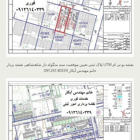
نقشه یو تی ام UTM پلاک ثبتی تعیین موقعیت سند متگوله دار شاهنشاهی نقشه بردار
خانم مهندس آبکار 09126140339