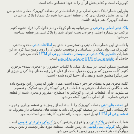
کهریزک است و کدام بخش از آن را به خود اختصاص داده است.
بنابراین شمارۀ پلاک ثبتی اصلی برای قطعۀ مادر در منطقه کهریزک صادر شده و پس
از آن، هر بخش کوچک تری که از قطعۀ اصلی جدا شود یک شمارۀ پلاک فرعی در
منطقه کهریزک هم خواهد داشت.
پلاک ثبتی اصلی و فرعی
را می‌توانیم به نام کوچک و نام خانوادگی افراد تشبیه کنیم.
ترکیب دو شماره اصلی و فرعی تحت عنوان شمارۀ پلاک ثبتی هر قطعه شناخته
می‌شود.
با دانستن این شماره پلاک ثبتی و دسترسی داشتن به
اطلاعات ثبتی
محدوده ثبتی
کهریزک می توان ملک را شناسایی و موقعیت دقیق آن را روی زمین پیدا کرد. به این
عملیات
جانمایی پلاک ثبتی در سیستم مختصات یو تی ام UTM
گفته می شود که
حاصل آن
نقشه یو تی ام UTM جانمایی پلاک ثبتی
است.
همچنین ممکن است، در سند یک ملک، با کلمات «مفروز» و «مجزی شده» برخورد
کنیم. کلمه مفروز که بر وزن مفعول است از فعل افراز (به معنای جدا کردن چیزی از
چیز دیگر) مشتق شده و معنی آن «جدا کرده شده» است.
کلمۀ مجزی هم به معنای جزء‌جزء شده است. همان ‌طور که پیش از این توضیح داده
شد هنگامی که قطعات فرعی به قطعات فرعی کوچکتر از خود تفکیک و تقسیم
می‌شوند، به آن قطعات فرعی و کوچکتر به اصطلاح «مفروز و مجزی شده از قطعه
فرعی شماره… از اصلی مذکور» گفته می‌شود.
این
نقشه های ثبتی
منطقه کهریزک را با استفاده از روش های نقشه برداری و تجربه
کارشناسی امور ثبتی در منطقه کهریزک ، باید به نقشه های مختصات دار معروف به
نقشه یو تی ام UTM
تبدیل نمود , جهت ارائه نظریه کارشناسی استفاده نمود .
عملیات جانمایی
پلاک ثبتی
در واقع ژئورفرنس کردن
کروکی های ثبتی قدیمی
است
بطوریکه
کروکی ثبتی قدیمی
به زمین طبیعی منطقه مورد نظر بچسبد و بدین ترتیب
چهارگوشه هر قطعه بر روی زمین فیکس می شود.