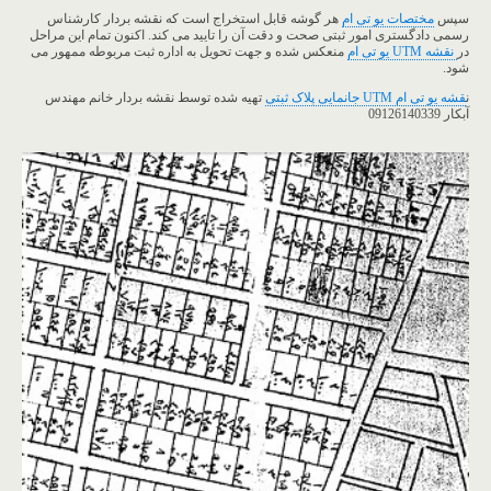
سپس
مختصات یو تی ام
هر گوشه قابل استخراج است که نقشه بردار کارشناس
رسمی دادگستری امور ثبتی صحت و دقت آن را تایید می کند. اکنون تمام این مراحل
در
نقشه UTM یو تی ام
منعکس شده و جهت تحویل به اداره ثبت مربوطه ممهور می
شود.
ن
قشه یو تی ام UTM جانمایی پلاک ثبتی
تهیه شده توسط نقشه بردار خانم مهندس
آبکار 09126140339