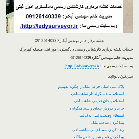
نقشه بردار خانم مهندس آبکار 09126140339
خدمات نقشه برداری کارشناس رسمی دادگستری امور ثبتی منطقه کهریزک
مدیریت خانم مهندس آبکار: 09126140339
وب سایت رسمی ما :
http://ladysurveyor.ir/
همچنین بخوانید:
پلاک ثبتی اصلی فرعی ملک را چگونه بفهمیم
استعلام سند منگوله دار شاهنشاهی
استعلام بنچاق قدیمی شاهنشاهی
خرید و فروش بنچاق و سند منگوله دار
استعلام وضعیت ثبتی پلاک ثبتی
پیدا کردن صاحب ملک
زنده کردن سند قدیمی شاهنشاهی
پیدا کردن نام و شماره تلفن مالک