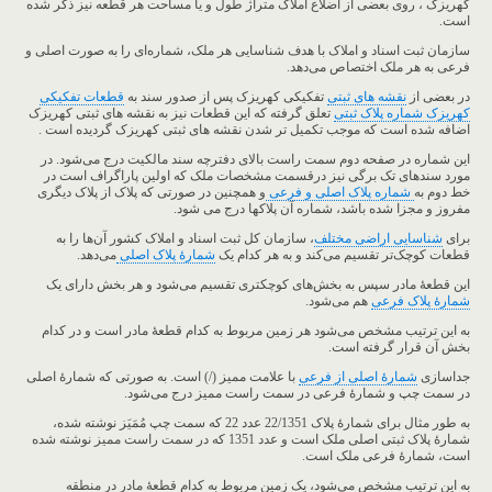
کهریزک ، روی بعضی از اضلاع املاک متراژ طول و یا مساحت هر قطعه نیز ذکر شده
است.
سازمان ثبت اسناد و املاک با هدف شناسایی هر ملک، شماره‌ای را به صورت اصلی و
فرعی به هر ملک اختصاص می‌دهد.
در بعضی از
نقشه های ثبتی
تفکیکی کهریزک پس از صدور سند به
قطعات تفکیکی
کهریزک شماره پلاک ثبتی
تعلق گرفته که این قطعات نیز به نقشه های ثبتی کهریزک
اضافه شده است که موجب تکمیل تر شدن نقشه های ثبتی کهریزک گردیده است .
این شماره در صفحه دوم سمت راست بالای دفترچه سند مالکیت درج می‌شود. در
مورد سندهای تک برگی نیز درقسمت مشخصات ملک که اولین پاراگراف است در
خط دوم به
شماره پلاک اصلی و فرعی
و همچنین در صورتی که پلاک از پلاک دیگری
مفروز و مجزا شده باشد، شماره آن پلاکها درج می شود.
برای
شناسایی اراضی مختلف
، سازمان کل ثبت اسناد و املاک کشور آن‌ها را به
قطعات کوچک‌تر تقسیم می‌کند و به هر کدام یک
شمارۀ پلاک اصلی
می‌دهد.
این قطعۀ مادر سپس به بخش‌های کوچکتری تقسیم می‌شود و هر بخش دارای یک
شمارۀ پلاک فرعی
هم می‌شود.
به این ترتیب مشخص می‌شود هر زمین مربوط به کدام قطعۀ مادر است و در کدام
بخش آن قرار گرفته است.
جداسازی
شمارۀ اصلی از فرعی
با علامت ممیز (/) است. به صورتی که شمارۀ اصلی
در سمت چپ و شمارۀ فرعی در سمت راست ممیز درج می‌شود.
به طور مثال برای شمارۀ پلاک 22/1351 عدد 22 که سمت چپ مُمَیَز نوشته شده،
شمارۀ پلاک ثبتی اصلی ملک است و عدد 1351 که در سمت راست ممیز نوشته شده
است، شمارۀ فرعی ملک است.
به این ترتیب مشخص می‌شود، یک زمین مربوط به کدام قطعۀ مادر در منطقه