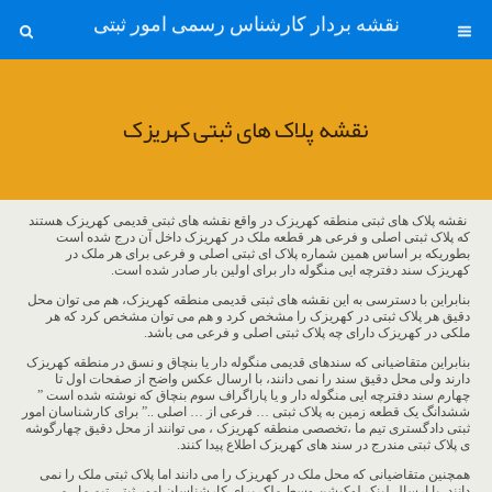
نقشه بردار کارشناس رسمی امور ثبتی
نقشه پلاک های ثبتی کهریزک
نقشه پلاک های ثبتی منطقه کهریزک در واقع نقشه های ثبتی قدیمی کهریزک هستند
که پلاک ثبتی اصلی و فرعی هر قطعه ملک در کهریزک داخل آن درج شده است
بطوریکه بر اساس همین شماره پلاک ای ثبتی اصلی و فرعی برای هر ملک در
کهریزک سند دفترچه ایی منگوله دار برای اولین بار صادر شده است.
بنابراین با دسترسی به این نقشه های ثبتی قدیمی منطقه کهریزک، هم می توان محل
دقیق هر پلاک ثبتی در کهریزک را مشخص کرد و هم می توان مشخص کرد که هر
ملکی در کهریزک دارای چه پلاک ثبتی اصلی و فرعی می باشد.
بنابراین متقاضیانی که سندهای قدیمی منگوله دار یا بنچاق و نسق در منطقه کهریزک
دارند ولی محل دقیق سند را نمی دانند، با ارسال عکس واضح از صفحات اول تا
چهارم سند دفترچه ایی منگوله دار و یا پاراگراف سوم بنچاق که نوشته شده است ”
ششدانگ یک قطعه زمین به پلاک ثبتی … فرعی از … اصلی ..” برای کارشناسان امور
ثبتی دادگستری تیم ما ،تخصصی منطقه کهریزک ، می توانند از محل دقیق چهارگوشه
ی پلاک ثبتی مندرج در سند های کهریزک اطلاع پیدا کنند.
همچنین متقاضیانی که محل ملک در کهریزک را می دانند اما پلاک ثبتی ملک را نمی
دانند، با ارسال لینک لوکیشن وسط ملک برای کارشناسان امور ثبتی تیم ما ، می