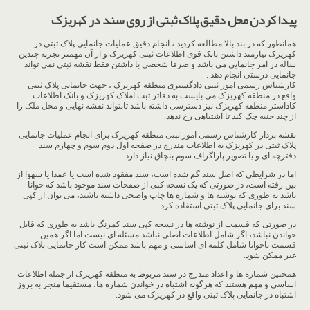
پیدا کردن محل دقیق پلاک ثبتی از روی سند در کهریزک
همانطور که در بند بالا مطالعه کردید ، انجام دقیق عملیات جانمایی پلاک ثبتی در
کهریزک نیازمند داشتن بانک قوی اطلاعات ثبتی کهریزک و از آن مهمتر تجربه چندین
ساله در امر جانمایی می باشد و صرفا شخصی با داشتن فقط نقشه ثبتی نمی تواند
جانمایی درستی انجام دهد .
کارشناس رسمی امور ثبتی دادگستری منطقه کهریزک ، جهت جانمایی پلاک ثبتی
واقع در منطقه کهریزک می بایست به دفاتر ثبت املاک کهریزک و بانک اطلاعات
کاداستر منطقه کهریزک نیز دسترسی داشته باشد تابتواند نقشه نهایی و محل ملک را
از چند جنبه چک کند تا اشتباهی رخ ندهد.
نقشه بردار کارشناس رسمی امور ثبتی منطقه کهریزک برای انجام عملیات جانمایی
پلاک ثبتی در کهریزک به اطلاعات مندرج در صفحه اول دوم سوم و چهارم سند
دفترچه ای و یا تصویر پاراگراف سوم بنچاق نیاز دارد.
اما در شرایطی که اصل سند گم شده است، سند مفقود شده است یا عمدا یا سهوا از
بین رفته است، در صورتی که یک نسخه کپی از صفحات سند موجود باشد که خوانا
باشد به طوری که نوشته ها و شماره ها چاپ واضحی داشته باشند، می توان از کپی
سند برای جانمایی پلاک ثبتی استفاده کرد.
در صورتی که قسمت از نوشته ها در نسخه کپی سند کمرنگ باشد به طوری که قابل
خواندن نباشد، اگر شامل اطلاعات اصلی نباشد مسئله ای نیست اما اگر همین
قسمت ناخوانا شامل کلمه ای اساسی و مهم باشد ممکن است کار جانمایی پلاک ثبتی
غیر ممکن شود.
همچنین شماره ها و اعداد مندرج در سند مربوط به منطقه کهریزک از جمله اطلاعات
اساسی و مهم هستند که هرگونه اشتباه در خواندن شماره ها، مستقیما منجر به بروز
اشتباه در جانمایی پلاک ثبتی واقع در کهریزک می شود.