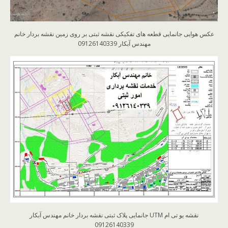
عکس هوایی جانمایی قطعه های تفکیکی نقشه ثبتی بر روی زمین نقشه بردار خانم
مهندس آبکار 09126140339
نقشه یو تی ام UTM جانمایی پلاک ثبتی نقشه بردار خانم مهندس آبکار
09126140339