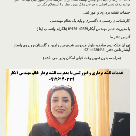
توانند پلاک ثبتی اصلی و فرعی ملک مورد نظر را استعلام بگیرند.
خدمات نقشه برداری و امور ثبتی
کارشناسان رسمی دادگستری و پایه یک نظام مهندسی
با مدیریت خانم مهندس آبکار09126140339 (تلگرام واتساپ ایتا )
آدرس دفتر ما
:
تهران-فلکه دوم صادقیه-بلوار فردوس شرق-بین رامین و گلستان-روبروی پاساژ
آبشار
تلفن دفتر: 02144086436
(مراجعه بدون تعیین وقت قبلی امکان پذیر نمی باشد
)