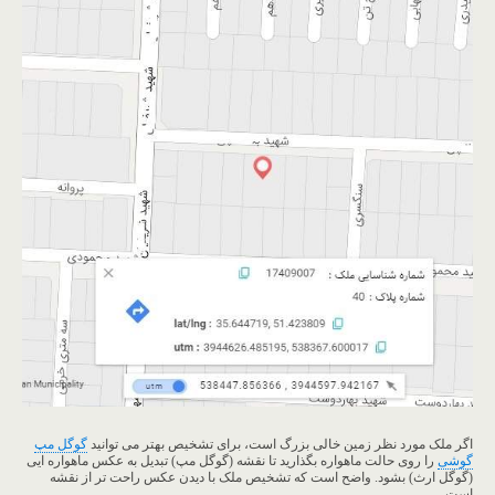
اگر ملک مورد نظر زمین خالی بزرگ است، برای تشخیص بهتر می توانید
گوگل مپ
گوشی
را روی حالت ماهواره بگذارید تا نقشه (گوگل مپ) تبدیل به عکس ماهواره ایی
(گوگل ارث) بشود. واضح است که تشخیص ملک با دیدن عکس راحت تر از نقشه
است.