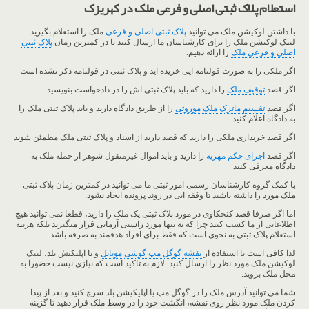
استعلام پلاک ثبتی اصلی و فرعی ملک در کهریزک
با داشتن لوکیشن ملک می توانید
پلاک ثبتی اصلی و فرعی
ملک را استعلام بگیرید.
لینک لوکیشن ملک را برای کارشناسان ما ارسال کنید تا در کمترین زمان
پلاک ثبتی
اصلی و فرعی ملک
را ارائه دهیم.
اگر ملکی را به صورت قولنامه ایی خریده اید و پلاک ثبتی در قولنامه ذکر نشده است
اگر قصد
توقیف ملک
را دارید که باید پلاک ثبتی اش را در دادخواست بنویسید
اگر قصد
تقسیم ماترک ملک موروثی
را از طریق دادگاه دارید و باید پلاک ثبتی ملک را
به دادگاه اعلام کنید
اگر قصد خریداری ملکی را دارید که قصد دارید از اسناد و پلاک ثبتی ملک مطمئن شوید
اگر قصد
اجرای حکم مهریه
را دارید و باید اموال غیرمنقول شوهر از جمله ملک به
دادگاه معرفی کنید
با کمک گروه کارشناسان رسمی امور ثبتی ما می توانید در کمترین زمان پلاک ثبتی
ملک مورد را داشته باشید تا وقفه ایی در روند پرونده ایجاد نشود.
اما اگر صرفا قصد کنجکاوی در مورد پلاک ثبتی یک ملک را دارید، قطعا نمی توانید هیچ
اطلاعاتی از ما کسب کنید چرا که نه تنها مورد راستی آزمایی قرار میگیرید بلکه هزینه
استعلام پلاک ثبتی به نحوی است که فقط برای افراد هدفمند به صرفه باشد.
لذا کافی است با استفاده از
نقشه گوگل مپ گوشی موبایل
و یا اپلیکیش بلد، لینک
لوکیشن ملک مورد نظر را ارسال کنید. لازم به تاکید است که نیازی نیست حضورا به
محل ملک بروید.
شما می توانید آدرس ملک را در گوگل مپ یا اپلیکیشن بلد سرچ کنید و بعد از پیدا
کردن ملک مورد نظر روی نقشه، انگشت خود را در وسط ملک قرار دهید تا گزینه