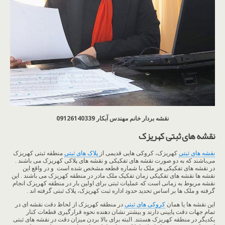
نقشه بردار خانم مهندس آبکار 09126140339
نقشه های ثبتی کهریزک
نقشه های ثبتی
کهریزک، کروکی هایی قدیمی از
پلاک های ثبتی
منطقه ثبتی کهریزک
می‌باشند که به دو صورت نقشه های تفکیکی و نقشه های پلاکی کهریزک می باشند .
در نقشه های تفکیکی هر ملک با شماره قطعه مشخص شده است و در واقع این
نقشه ها نقشه های تفکیکی زمان تفکیک ملک مادر در منطقه کهریزک می باشند . این
نقشه مربوط به زمانی است که عملیات ثبتی برای اولین بار در منطقه کهریزک انجام
گرفته و ملک ها بر اساس تحدید حدود اداره ثبت کهریزک، پلاک ثبتی گرفته اند .
این نقشه ها یا همان
کروکی های ثبتی
در منطقه کهریزک از لحاظ دقت نقشه ای در
تمام جهات دقت پایینی دارند و بیشتر نشان دهنده نحوه قرارگیری قطعات کنار
یکدیگر در منطقه کهریزک هستند. البته برای بالا بردن میزان دقت در نقشه های ثبتی