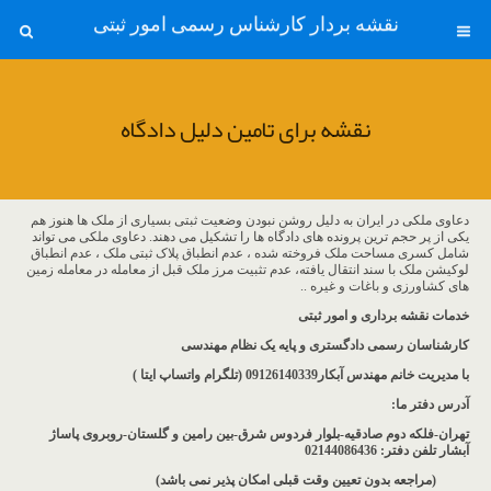
نقشه بردار کارشناس رسمی امور ثبتی
نقشه برای تامین دلیل دادگاه
دعاوی ملکی در ایران به دلیل روشن نبودن وضعیت ثبتی بسیاری از ملک ها هنوز هم
یکی از پر حجم ترین پرونده های دادگاه ها را تشکیل می دهند. دعاوی ملکی می تواند
شامل کسری مساحت ملک فروخته شده ، عدم انطباق پلاک ثبتی ملک ، عدم انطباق
لوکیشن ملک با سند انتقال یافته، عدم تثبیت مرز ملک قبل از معامله در معامله زمین
های کشاورزی و باغات و غیره ..
خدمات نقشه برداری و امور ثبتی
کارشناسان رسمی دادگستری و پایه یک نظام مهندسی
با مدیریت خانم مهندس آبکار09126140339 (تلگرام واتساپ ایتا )
آدرس دفتر ما
:
تهران-فلکه دوم صادقیه-بلوار فردوس شرق-بین رامین و گلستان-روبروی پاساژ
آبشار
تلفن دفتر: 02144086436
(مراجعه بدون تعیین وقت قبلی امکان پذیر نمی باشد
)