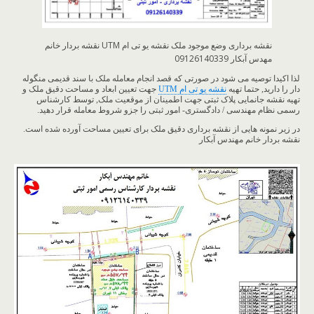
نقشه برداری وضع موجود ملک نقشه یو تی ام UTM نقشه بردار خانم
مهدس آبکار 09126140339
لذا اکیدا توصیه می شود در صورتی که قصد انجام معامله ملک با سند قدیمی منگوله
دار را دارید, حتما تهیه
نقشه یو تی ام UTM
جهت تعیین ابعاد و مساحت دقیق ملک و
تهیه نقشه جانمایی پلاک ثبتی جهت اطمینان از موقعیت ملک, توسط کارشناس
رسمی نظام مهندسی / دادگستری- امور ثبتی را جزو شروط معامله قرار دهید.
در زیر نمونه هایی از نقشه برداری دقیق ملک برای تعیین مساحت آورده شده است.
نقشه بردار خانم مهندس آبکار