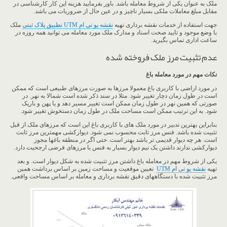
ملک به عنوان یکی از شروط معامله باشد. باور بفرمایید هزینه این کار کارشناسی در
مقابل مبلغ معاملات ملکی بسیار ناچیز و در عین حال از ضروریات می باشد.
جهت استفاده از خدمات نقشه برداری تهیه
نقشه یو تی ام UTM تطبیق پلاک ثبتی
ملک
با وضع موجود و تایید صحت اسناد و مدارک ملک مورد معامله می توانید همه روزه در
ساعت اداری تماس بگیرید.
عدم تثبیت مرز ملک فروخته شده
نکات مهم در مورد معامله باغ
در مورد اراضی با کاربری باغ معمولا مرزها به صورت مرزهای طبیعی است که ممکن
است در طول زمان دچار تغییر شود. مثلا در سند ذکر شده است شمالا به نهر. در
صورتی که همین نهر در طول زمان ممکن است تغییر مسیر دهد و یا پهن و باریک
شود. به این ترتیب ممکن است مساحت ملک در طول زمان دستخوش تغییر شود.
بنابراین بهترین تدبیر در مورد ملک های با کاربری باغ این است که مرزهای ملک از قبل
تثبیت شده باشد. فنس مرز ثابت محسوب نمی شود. دیوارکشی مهمترین مرز ثابت
است. هر چه دیوار قدیمی تر باشد بهتر است. حتی اگر در منطقه باغها مجوز
دیوارکشی ندارند داشتن یک نیم دیوار بسیار به فنس یا مرزهای فرضی ارجحیت دارد.
یکی از شروط مهم در معامله باغ داشتن مرز تثبیت شده به شکل دیوار است. و بعد
تهیه
نقشه یو تی ام UTM
تعیین موقعیت و مساحت زمین بر اساس برداشت همین
مرز تثبیت شده با دستگاههای دقیق نقشه برداری و معامله بر اساس مساحت واقعی.