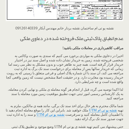
نقشه یو تی ام ساختمان نقشه بردار خانم مهندس آبکار 09126140339
عدم انطباق پلاک ثبتی ملک فروخته شده در دعاوی ملکی
مراقب کلاهبرداری در معاملات ملکی باشید!
اخیرا در دعاوی ملکی به مواردی برخورد می کنیم که سندی به صورت وکالتی به
شخصی فروخته شده، زمین به خریدار نشان داده شده و اصل سند نیز در اختیار
خریدار قرار گرفته است. همه چیز به ظاهر خوب و بدون مشکل به نظر می رسد اما
زمانی که خریدار سالها پس از معامله برای درخواست سند تک برگ به اداره ثبت
مراجعه می کند، آن سند با آن شماره پلاک اصلی و فرعی متعلق با زمینی که به رویت
خریدار رسیده بود مغایرت دارد. و در حقیقت اصلا مشخص نیست که زمین واقعی کجا
واقع شده است و چه شرایطی دارد.
لذا اکیدا توصیه می گردد قبل از انجام هر گونه معامله ی ملکی و نهایی کردن معامله،
به یک کارشناس رسمی امور ثبتی جهت تطبیق موقعیت زمین مورد معامله با سند
مراجعه کنید.
شما مالک محترم به هر حال برای اخذ سند تک برگی، مانند همه ی مالکین، ملزم به
تهیه
نقشه یو تی ام UTM
ملک خواهید شد. بابراین این کار را موقع معامله انجام دهید تا
با اطمینان کامل معامله کنید و سرفرصت
نقشه یو تی ام UTM
و سند را به اداره ثبت
جهت صدور سند تک برگ ارائه دهید.
حتی پیشنهاد می کنیم تهیه نقشه ی یو تی ام UTM وضع موجود و تطبیق پلاک ثبتی