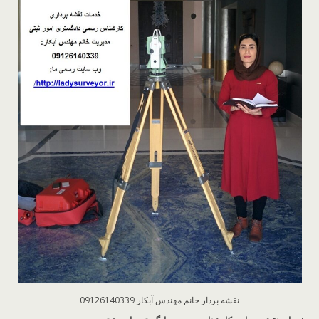
نقشه بردار خانم مهندس آبکار 09126140339