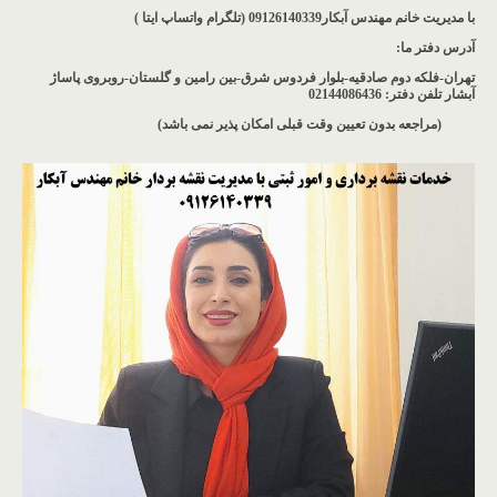
با مدیریت خانم مهندس آبکار09126140339 (تلگرام واتساپ ایتا )
آدرس دفتر ما
:
تهران-فلکه دوم صادقیه-بلوار فردوس شرق-بین رامین و گلستان-روبروی پاساژ
آبشار
تلفن دفتر: 02144086436
(مراجعه بدون تعیین وقت قبلی امکان پذیر نمی باشد
)