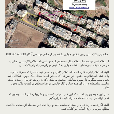
جانمایی پلاک ثبتی روی عکس هوایی نقشه بردار خانم مهندس آبکار 09126140339
استعلام ثبتی چیست-استعلام ملک-استعلام گردش ثبتی-استعلام پلاک ثبتی اصلی و
فرعی-سابقه ثبتی-دانلود نقشه هوایی پلاک ثبتی تهران-نرم افزار پلاک ثبتی
البته استعلام ثبتی دفترخانه ها استعلام کامل و جامعی نیست چرا که صرفا مالکیت
پلاک ثبتی استعلام می شود. در صورتی که ممکن است محل ملک مورد اشکال باشد.
یعنی سند منگوله دار مورد معامله ، متعلق به ملکی که به رویت خریدار رسیده است
نباشد. متاسفانه در ایران هیچ ساز و کار قانونی برای استعلام موقعیت ملک وجود
ندارد.
دلیل این موضوع این است که این کار بسیار تخصصی و تقریبا زمانبر است بطوریکه
نمی تواند در لیست خدمات ادارات ثبت قرار بگیرد.
البته اگر قصد دارید قبل از امضای مبایعه نامه و پرداخت ثمن معامله از صحت مالکیت
مطلع شوید بر روی لینک زیر کلیک کنید: