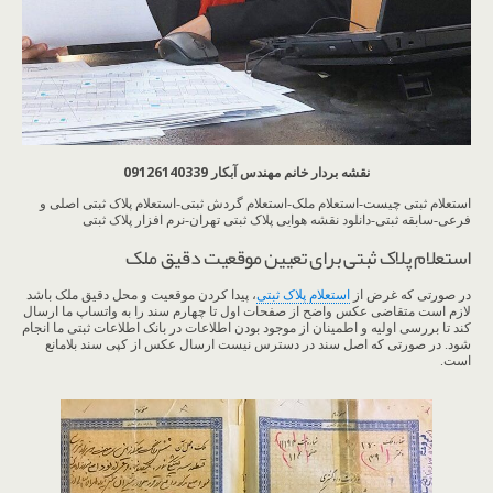
نقشه بردار خانم مهندس آبکار 09126140339
استعلام ثبتی چیست-استعلام ملک-استعلام گردش ثبتی-استعلام پلاک ثبتی اصلی و
فرعی-سابقه ثبتی-دانلود نقشه هوایی پلاک ثبتی تهران-نرم افزار پلاک ثبتی
استعلام پلاک ثبتی برای تعیین موقعیت دقیق ملک
در صورتی که غرض از
استعلام پلاک ثبتی
، پیدا کردن موقعیت و محل دقیق ملک باشد
لازم است متقاضی عکس واضح از صفحات اول تا چهارم سند را به واتساپ ما ارسال
کند تا بررسی اولیه و اطمینان از موجود بودن اطلاعات در بانک اطلاعات ثبتی ما انجام
شود. در صورتی که اصل سند در دسترس نیست ارسال عکس از کپی سند بلامانع
است.