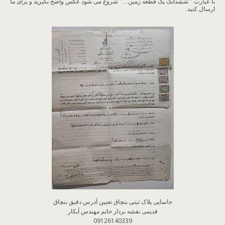
با عبارت ” ششدانگ یک قطعه زمین…” شروع می شود عکس واضح بگیرید و برای ما
ارسال کنید.
جانمایی پلاک ثبتی بنچاق تعیین آدرس دقیق بنچاق
قدیمی نقشه بردار خانم مهندس آبکار
09126140339