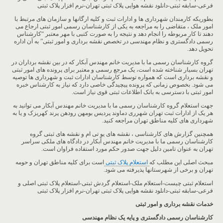
فرعی-سابقه ثبتی-دانلود نقشه هوایی پلاک ثبتی تهران-نرم افزار پلاک ثبتی
بطوریکه کارمندان شهرداری ها و ادارات ثبت و کلیه ارگانها و سازمان های مرتبط با
امور ملک ، متقاضی را به مراجعه به یکی از کارشناسان رسمی امور ثبتی ارجاع می
دهند تا کار مربوطه را انجام دهد و نتیجه را به صورت کتبی با مهر معتبر “کارشناس
رسمی دادگستری و نظام مهندسی در تخصص نقشه برداری و امور ثبتی” به آن اداره
تحویل دهد.
گروه کارشناسان رسمی ما با مدیریت خانم مهندس آبکار که در بین نقشه برداران در
تهران بسیار شناخته شده است، یک مرجع رسمی و معتبر برای پرونده های امور ثبتی
و نقشه برداری است که همواره توسط کارشناسان ادارات ثبت و شهرداری ها توصیه
می شود. بخصوص زمانی که پرونده پیچیدگی خاصی دارد که نیاز به کارشناس خبره
امور ثبتی با دسترسی به بانک اطلاعات ثبتی قوی نیاز است.
جهت استعلام گروه کارشناسان رسمی ما با مدیریت خانم مهندس آبکار می توانید به
هر یک از ادارات ثبت تهران شهرری دماوند پردیس بومهن رودهن پرند کهریزک و یا به
شهرداری های کلیه مناطق تهران مراجعه کنید.
همچنین گزارش های کارشناسی ، نقشه های یو تی ام و نقشه های ثبتی گروه
کارشناسان رسمی ما با مدیریت خانم مهندس آبکار در دادگاه های ملکی سراسر
تهران به عنوان تامین دلیل جهت صدور حکم مورد استفاده فراوان است.
مبحث اصلی این مطلب که
استعلام پلاک ثبتی
است برای کلیه مناطق تهران و حومه
تهران و برخی از شهرستانها پذیرفته می شود.
استعلام ثبتی چیست-استعلام ملک-استعلام گردش ثبتی-استعلام پلاک ثبتی اصلی و
فرعی-سابقه ثبتی-دانلود نقشه هوایی پلاک ثبتی تهران-نرم افزار پلاک ثبتی
خدمات نقشه برداری و امور ثبتی
کارشناسان رسمی دادگستری و پایه یک نظام مهندسی