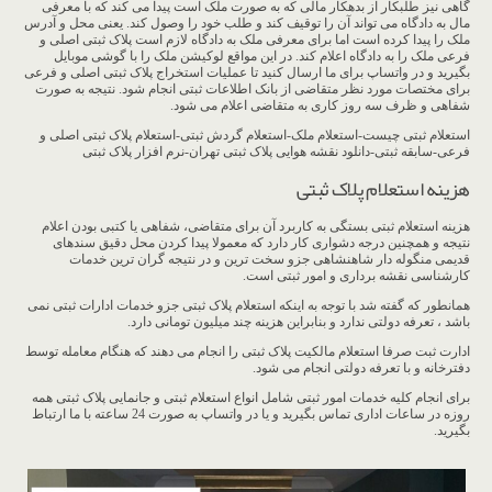
گاهی نیز طلبکار از بدهکار مالی که به صورت ملک است پیدا می کند که با معرفی
مال به دادگاه می تواند آن را توقیف کند و طلب خود را وصول کند. یعنی محل و آدرس
ملک را پیدا کرده است اما برای معرفی ملک به دادگاه لازم است پلاک ثبتی اصلی و
فرعی ملک را به دادگاه اعلام کند. در این مواقع لوکیشن ملک را با گوشی موبایل
بگیرید و در واتساپ برای ما ارسال کنید تا عملیات استخراج پلاک ثبتی اصلی و فرعی
برای مختصات مورد نظر متقاضی از بانک اطلاعات ثبتی انجام شود. نتیجه به صورت
شفاهی و ظرف سه روز کاری به متقاضی اعلام می شود.
استعلام ثبتی چیست-استعلام ملک-استعلام گردش ثبتی-استعلام پلاک ثبتی اصلی و
فرعی-سابقه ثبتی-دانلود نقشه هوایی پلاک ثبتی تهران-نرم افزار پلاک ثبتی
هزینه استعلام پلاک ثبتی
هزینه استعلام ثبتی بستگی به کاربرد آن برای متقاضی، شفاهی یا کتبی بودن اعلام
نتیجه و همچنین درجه دشواری کار دارد که معمولا پیدا کردن محل دقیق سندهای
قدیمی منگوله دار شاهنشاهی جزو سخت ترین و در نتیجه گران ترین خدمات
کارشناسی نقشه برداری و امور ثبتی است.
همانطور که گفته شد با توجه به اینکه استعلام پلاک ثبتی جزو خدمات ادارات ثبتی نمی
باشد ، تعرفه دولتی ندارد و بنابراین هزینه چند میلیون تومانی دارد.
ادارت ثبت صرفا استعلام مالکیت پلاک ثبتی را انجام می دهند که هنگام معامله توسط
دفترخانه و با تعرفه دولتی انجام می شود.
برای انجام کلیه خدمات امور ثبتی شامل انواع استعلام ثبتی و جانمایی پلاک ثبتی همه
روزه در ساعات اداری تماس بگیرید و یا در واتساپ به صورت 24 ساعته با ما ارتباط
بگیرید.