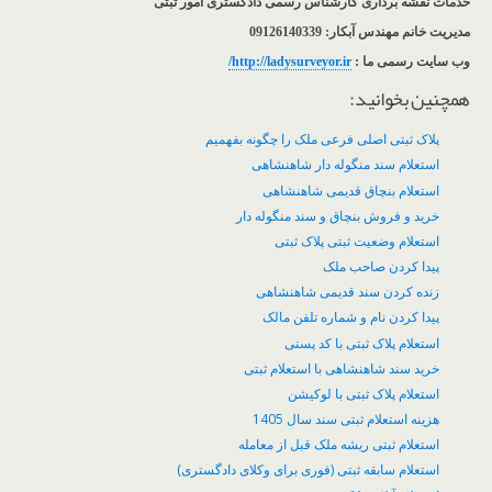
خدمات نقشه برداری کارشناس رسمی دادگستری امور ثبتی
مدیریت خانم مهندس آبکار: 09126140339
وب سایت رسمی ما :
http://ladysurveyor.ir/
همچنین بخوانید:
پلاک ثبتی اصلی فرعی ملک را چگونه بفهمیم
استعلام سند منگوله دار شاهنشاهی
استعلام بنچاق قدیمی شاهنشاهی
خرید و فروش بنچاق و سند منگوله دار
استعلام وضعیت ثبتی پلاک ثبتی
پیدا کردن صاحب ملک
زنده کردن سند قدیمی شاهنشاهی
پیدا کردن نام و شماره تلفن مالک
استعلام پلاک ثبتی با کد پستی
خرید سند شاهنشاهی با استعلام ثبتی
استعلام پلاک ثبتی با لوکیشن
هزینه استعلام ثبتی سند سال 1405
استعلام ثبتی ریشه ملک قبل از معامله
استعلام سابقه ثبتی (فوری برای وکلای دادگستری)