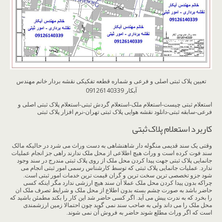
تعیین پلاک ثبتی اصلی و فرعی و شماره قطعه تفکیکی نقشه بردار خانم مهندس
آبکار 09126140339
استعلام ثبتی چیست-استعلام ملک-استعلام گردش ثبتی-استعلام پلاک ثبتی اصلی و
فرعی-سابقه ثبتی-دانلود نقشه هوایی پلاک ثبتی تهران-نرم افزار پلاک ثبتی
کاربرد استعلام پلاک ثبتی
وقتی یک سند قدیمی منگوله دار شاهنشاهی به دست وراث می شرد در حالیکه مالک
سند فوت کرده است و وراث هیچ اطلاعی از محل ملک ندارند راهی جز انجام عملیات
جانمایی پلاک ثبتی جهت پیدا کردن محل ملک از روی پلاک ثبتی مندرج در سند وجود
ندارد. عملیات جانمایی پلاک ثبتی که توسط کارشناس رسمی امور ثبتی انجام می
شود جزو تخصصی ترین سخت ترین و گران قیمت ترین خدمات امور ثبتی است.
چراکه بدون پیدا کردن محل ملک عملا آن سند هیچ ارزشی ندارد مگر اینکه کسی
حاضر باشد به صورت چشم بسته بدون اطلاع از محل ملک و شرایط تصرف ملک ان
را بخرد که به ندرت پیش می آید. اگر کسی حاضر شد این کار را بکند مطمئن باشید که
محل ملک را می داند ولی به صاحب سند نمی گوید چون احتمالا زمین ارزشمندی
است که اگر وراث مطلع شوند حاضر به فروش آن نمی شوند.