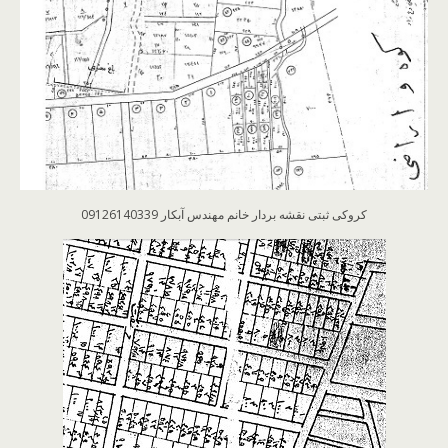
کروکی ثبتی نقشه بردار خانم مهندس آبکار 09126140339