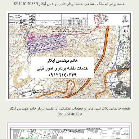
نقشه یو تی ام ملک مشاعی نقشه بردار خانم مهندس آبکار 09126140339
نقشه جانمایی پلاک ثبتی مادر و قطعات تفکیکی آن نقشه بردار خانم مهندس آبکار
09126140339