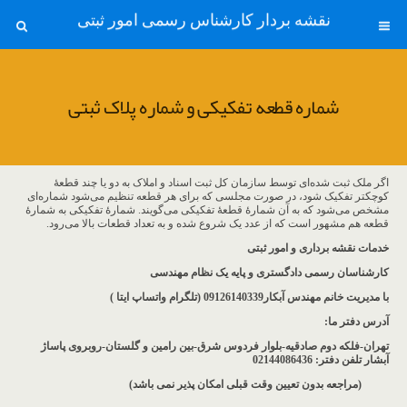
نقشه بردار کارشناس رسمی امور ثبتی
شماره قطعه تفکیکی و شماره پلاک ثبتی
اگر ملک ثبت شده‌ای توسط سازمان کل ثبت اسناد و املاک به دو یا چند قطعۀ
کوچکتر تفکیک شود، در صورت‎ مجلسی که برای هر قطعه تنظیم می‌شود شماره‌ای
مشخص می‌شود که به آن شمارۀ قطعۀ تفکیکی می‌گویند. شمارۀ تفکیکی به شمارۀ
قطعه هم مشهور است که از عدد یک شروع شده و به تعداد قطعات بالا می‌رود.
خدمات نقشه برداری و امور ثبتی
کارشناسان رسمی دادگستری و پایه یک نظام مهندسی
با مدیریت خانم مهندس آبکار09126140339 (تلگرام واتساپ ایتا )
آدرس دفتر ما
:
تهران-فلکه دوم صادقیه-بلوار فردوس شرق-بین رامین و گلستان-روبروی پاساژ
آبشار
تلفن دفتر: 02144086436
(مراجعه بدون تعیین وقت قبلی امکان پذیر نمی باشد
)