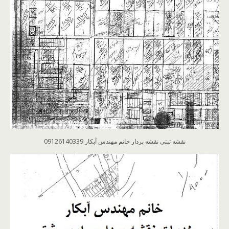
نقشه ثبتی نقشه بردار خانم مهندس آبکار 09126140339