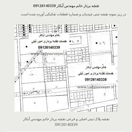
نقشه بردار خانم مهندس آبکار 09126140339
در زیر نمونه نقشه ثبتی چیدمان و شماره قطعات تفکیکی آورده شده است.
نقشه پلاک ثبتی اصلی و فرعی نقشه بردار خانم مهندس آبکار
09126140339