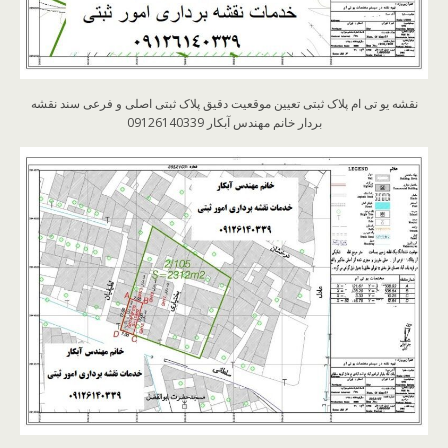
نقشه یو تی ام پلاک ثبتی تعیین موقعیت دقیق پلاک ثبتی اصلی و فرعی سند نقشه
بردار خانم مهندس آبکار 09126140339