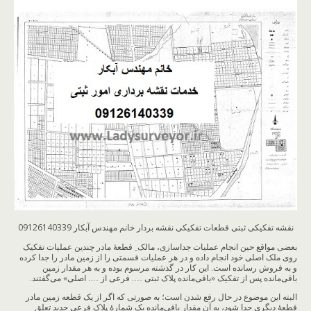
نقشه تفکیکی ثبتی قطعات تفکیکی نقشه بردار خانم مهندس آبکار 09126140339
بعضی مواقع حین انجام عملیات جداسازی، مالک ِ قطعۀ مادر چندین عملیات تفکیک
روی ملک اصلی خود انجام داده و در هر عملیات قسمتی را از زمین مادر را جدا کرده
و به فروش رسانده است. این کار در گذشته مرسوم بوده و به هر مقدار زمین
باقی‌مانده پس از تفکیک «باقی‌مانده پلاک ثبتی …. فرعی از …. اصلی» می‌گفتند.
البته این موضوع در حال رفع شدن است؛ به صورتی که اگر از یک قطعه زمین مادر
قطعۀ دیگری جدا شود، به آن مقدار باقی‌مانده یک شمارۀ پلاک فرعی جدید تعلق