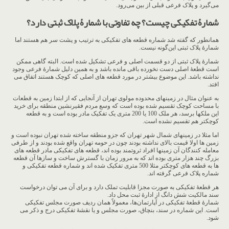
می‌گیرد و پلاک فرعی قبلی از بین می‌رود.
شمارۀ تفکیکی چیست؟ چه تفاوتی با شمارۀ پلاک ثبتی دارد؟
همانطور که گفته شد شماره قطعه های تفکیکی به ترتیب و پشت سر هم هستند اما
شمارۀ پلاک ثبتی این‌گونه نیست.
شمارۀ پلاک ثبتی از دو قسمت اصلی و فرعی تشکیل شده است. البته گاهی ممکن
است قطعۀ اصلی دست نخورده باقی مانده باشد و به همین دلیل شمارۀ فرعی وجود
نداشته باشد. این موضوع بیشتر در مورد قطعه های اصلی که کوچک هستند اتفاق می
افتد.
به عنوان مثال در زمینهای محدوده مولوی تهران از آنجایی که از ابتدا زمین به قطعات
با مساحت کوچک تقسیم شده بوده است که وسع مردم فقیرنشین منطقه برای خرید
این ملکها برسد، هر ملک 100 یا 200 متری یک تفکیک مادر بوده است و به قطعه
کوچکتر هم تقسیم نشده است.
اما مثلا در زمینهای شمال شهر تهران که جزو منطقه ساخته شده تهران نبوده است و
زمین ها اولا قیمت بالای نداشته بودند چون در حومه تهران واقع شده بودند و از طرفی
معامله کنندگان آن زمینها افراد ثروتمند بوده اند، قطعه های تفکیکی مادر قطعه های
بزرگ چند هزار متری بوده اند که به مرور زمان با گسترش ساخت و سازها آن قطعه
ها به قطعه های کوچکتر مثلا 500 متری تفکیک شده اند و شماره قطعه تفکیکی و
شماره پلاک فرعی گرفته اند.
هر قطعۀ تفکیکی به صورت مجزا قابلیت تملک دارد و برای آن می توان درخواست
سند مالکیت شش دانگ از ادارۀ ثبت محل داد.
شمارۀ قطعۀ تفکیکی در آپارتمان‌ها، معمولاً همان ردیف صورت مجلس تفکیکی
است. این شماره در سند، بنچاق، صورت مجلس و یا نقشۀ تفکیکی درج و ذکر می
شود.