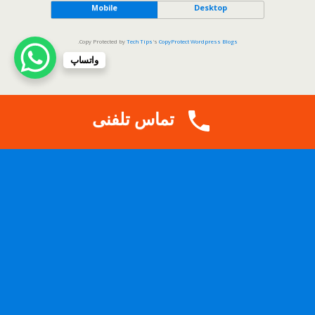
Mobile
Desktop
.
Copy Protected by
Tech Tips
's
CopyProtect Wordpress Blogs
واتساپ
تماس تلفنی