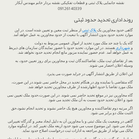
نقشه جانمایی پلاک ثبتی و قطعات تفکیکی نقشه بردار خانم مهندس آبکار
09126140339
روند اداری تحدید حدود ثبتی
گاهی حدود مجاورین یک
پلاک ثبتی
از منظر ثبت معین و تعیین شده است. در این
موارد تحدید حدود بدون انتشار آگهی با تبعیت از حدود مجاورین به عمل خواهد آمد.
گاه یک یا چند حد ملک مورد تحدید از اموال عمومی مربوط به دولت
و
شهرداری
هستند. در این موارد، تحدید حدود با حضور نمایندگان سازمان های ذیربط
به عمل خواهد آمد. عدم حضور نماینده مزبور مانع انجام تحدید حدود نخواهد شد.
بعد از تقاضای ثبت ملک، تقاضاکنندگان ثبت و مجاورین برای روز تعیین حدود، به
وسیله اعلان احضار می شوند.
این اعلان از طریق انتشار آگهی در جراید صورت می پذیرد.
گاه متقاضی یا نماینده وی در هنگام تحدید در محل حاضر نمی شوند.در این صورت،
ملک مورد تقاضا با حدود اظهارشده از طرف مجاورین تحدید خواهد شد.
گاه مجاورین نیز در موقع تحدید حاضر نمی شوند. در این صورت،حدود ملک تعیین نمی
شود و اعلان تحدید حدود نسبت به آن ملک تجدید می شود.
اگر مرتبه دوم تقاضاکننده و مجاورین هیچ یک حاضر نشوند و تحدید انجام نشود،حق
الثبت ملک دو برابر می شود.
گاهی در وضعیت یک ملک ثبتی و یا مجاورین آن به دلیل ایجاد معبر و گذرگاه تغییراتی
ایجاد می شود. این موضوع سبب می شود حدود اربعه ملک تغییر کند. در اینگونه موارد
مالک می تواند از طریق مراجعه به ادارات ثبت درخواست اصلاح حدود نماید.