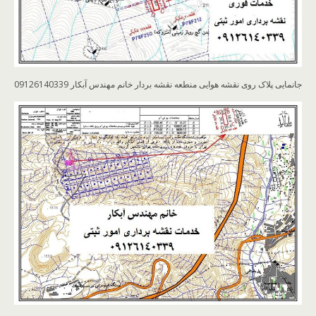
جانمایی پلاک روی نقشه هوایی منطعه نقشه بردار خانم مهندس آبکار 09126140339