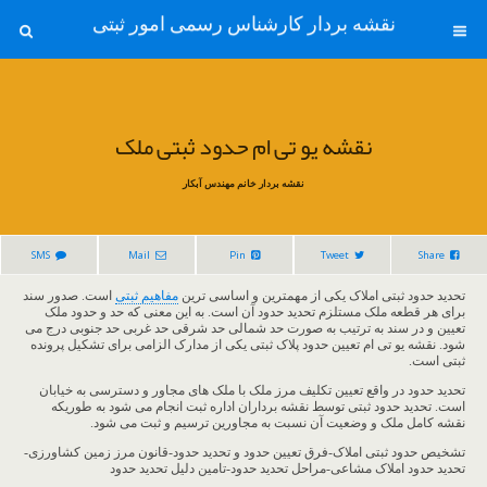
نقشه بردار کارشناس رسمی امور ثبتی
نقشه یو تی ام حدود ثبتی ملک
نقشه بردار خانم مهندس آبکار
SMS
Mail
Pin
Tweet
Share
تحدید حدود ثبتی املاک یکی از مهمترین و اساسی ترین
مفاهیم ثبتی
است. صدور سند
برای هر قطعه ملک مستلزم تحدید حدود آن است. به این معنی که حد و حدود ملک
تعیین و در سند به ترتیب به صورت حد شمالی حد شرقی حد غربی حد جنوبی درج می
شود. نقشه یو تی ام تعیین حدود پلاک ثبتی یکی از مدارک الزامی برای تشکیل پرونده
ثبتی است.
تحدید حدود در واقع تعیین تکلیف مرز ملک با ملک های مجاور و دسترسی به خیابان
است. تحدید حدود ثبتی توسط نقشه برداران اداره ثبت انجام می شود به طوریکه
نقشه کامل ملک و وضعیت آن نسبت به مجاورین ترسیم و ثبت می شود.
تشخیص حدود ثبتی املاک-فرق تعیین حدود و تحدید حدود-قانون مرز زمین کشاورزی-
تحدید حدود املاک مشاعی-مراحل تحدید حدود-تامین دلیل تحدید حدود