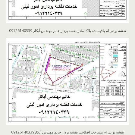
نقشه یو تی ام باقیمانده پلاک مادر نقشه بردار خانم مهندس آبکار 09126140339
نقشه یو تی ام مساحت اصلاحی نقشه بردار خانم مهندس آبکار09126140339