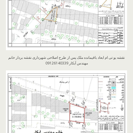
نقشه یو تی ام ابعاد باقیمانده ملک پس از طرح اصلاحی شهرداری نقشه بردار خانم
مهندس آبکار 09126140339