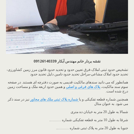
نقشه بردار خانم مهندس آبکار 09126140339
تشخیص حدود ثبتی املاک-فرق تعیین حدود و تحدید حدود-قانون مرز زمین کشاورزی-
تحدید حدود املاک مشاعی-مراحل تحدید حدود-تامین دلیل تحدید حدود
همانطور که می دانید سندهای مالکیت قدیمی به صورت دفترچه ای هستند. در صفحه
سوم سند مالکیت،
پلاک های فرغی و اصلی
و همین حدود اربعه ملک و مساحت زمین
درج شده است.
همچنین شماره قطعه تفکیکی و یا
شماره پلاک ثبتی ملک های مجاور
نیز در سند ذکر
می شود. به عنوان مثال
شمالا به طول 20 متر به خیابان ده متری
شرقا به طول 10 متر به قطعه تفکیکی شماره ……….
جنوبا به طول 20 متر به پلاک ثبتی شماره ………..