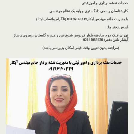
خدمات نقشه برداری و امور ثبتی
کارشناسان رسمی دادگستری و پایه یک نظام مهندسی
با مدیریت خانم مهندس آبکار09126140339 (تلگرام واتساپ ایتا )
آدرس دفتر ما
:
تهران-فلکه دوم صادقیه-بلوار فردوس شرق-بین رامین و گلستان-روبروی پاساژ
آبشار
تلفن دفتر: 02144086436
(مراجعه بدون تعیین وقت قبلی امکان پذیر نمی باشد
)