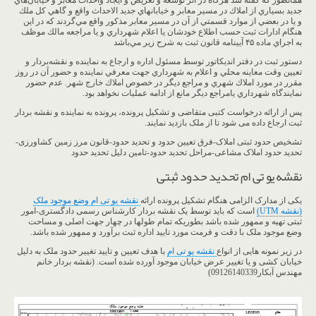
همانطور که گفته شد هرگاه در اثر توسعه و تعريض و ايجاد واحداث معابر و خيابان‌هاي
جديد بسياري از املاك در مسير معابر و خيابانهاي جديد الاحداث واقع و گاهي كل ملك
و يا در بعضي از موارد قسمتي از آن در مسير معابر مذكور واقع مي‌گردند كه در اين
هنگام ادارات ثبت حسب اطلاع خودشان يا اعلام شهرداري و يا مراجعه مالك موظف
به اجراي ماده ۴۵ آيينامه قانون ثبت به شرح زير مي‌باشد
دستور ثبت در دفتر انديكاتور توسط مسئول اداره و ارجاع به نماينده و نقشه‌بردار و
تعيين وقت معاينه محلي و اعلام به شهرداري جهت معرفي نماينده و حضور آن در روز
مقرر در مورد املاك شهري و مراجع ديگر در خصوص املاك خارج شهر. عدم حضور
نمايندگاه شهرداري يامراجع ديگر مانع از ادامه عمليات نخواهد بود.
پس از ارائه درخواست کتبی متقاضی و تشکیل پرونده، پرونده به نماینده و نقشه بردار
ثبت ارجاع داده می شود تا از ملک بازدید نمایند.
تشخیص حدود ثبتی املاک-فرق تعیین حدود و تحدید حدود-قانون مرز زمین کشاورزی-
تحدید حدود املاک مشاعی-مراحل تحدید حدود-تامین دلیل تحدید حدود
نقشه یو تی ام تحدید حدود ثبتی
یکی از مدارک الزامی هنگام تشکیل پرونده ارائه
نقشه یو تی ام وضع موجود ملک
(نقشه UTM)
است که باید توسط یک نقشه بردار کارشناس رسمی دادگستری-امور
ثبتی تهیه و ممهور شده باشد بطوریکه تمام طولها در چهار جهت اصلی و مساحت
وضع موجود ملک با دقت و فرمت مورد تایید اداره ثبت برآورد و ممهور شده باشد.
در زیر نمونه هایی از انواع
نقشه یو تی ام
با هدف تعیین و تایید تغییر حدود ملک به دلیل
خیابان کشی و یا تغییر عرض خیابان موجود آورده شده است. (نقشه بردار خانم
مهندس آبکار09126140339)