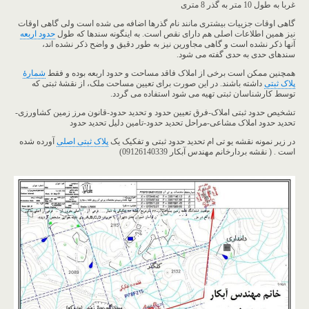
غربا به طول 10 متر به گذر 8 متری
گاهی اوقات جزییات بیشتری مانند نام گذرها اضافه می شده است ولی گاهی اوقات
نیز همین اطلاعات اصلی هم دارای نقص است. به اینگونه سندها که طول
حدود اربعه
آنها ذکر نشده است و گاهی مجاورین نیز به طور دقیق و واضح ذکر نشده اند،
سندهای حدی به حدی گفته می شود.
همچنین ممکن است برخی از املاک فاقد مساحت و حدود اربعه بوده و فقط
شمارۀ
پلاک ثبتی
داشته باشند. در این صورت برای تعیین مساحت ملک، از نقشۀ ثبتی که
توسط کارشناسان ثبتی تهیه می شود استفاده می ­گردد.
تشخیص حدود ثبتی املاک-فرق تعیین حدود و تحدید حدود-قانون مرز زمین کشاورزی-
تحدید حدود املاک مشاعی-مراحل تحدید حدود-تامین دلیل تحدید حدود
در زیر نمونه نقشه یو تی ام تحدید حدود ثبتی و تفکیک یک
پلاک ثبتی اصلی
آورده شده
است . ( نقشه بردارخانم مهندس آبکار 09126140339)