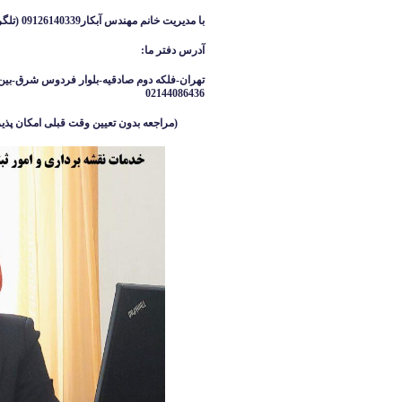
با مدیریت خانم مهندس آبکار09126140339 (تلگرام واتساپ ایتا )
آدرس دفتر ما
:
تهران-فلکه دوم صادقیه-بلوار فردوس شرق-بین 
02144086436
(مراجعه بدون تعیین وقت قبلی امکان پذیر