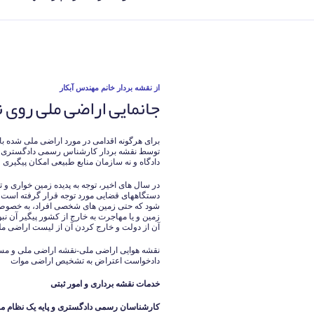
نوشته‌شده
از
نقشه بردار خانم مهندس آبکار
جانمایی اراضی ملی روی 
در
برای هرگونه اقدامی در مورد اراضی ملی شده با
توسط نقشه بردار کارشناس رسمی دادگستری شاخه
دادگاه و نه سازمان منابع طبیعی امکان پیگیری و
در سال های اخیر، توجه به پدیده زمین خواری و 
دستگاههای قضایی مورد توجه قرار گرفته است 
شود که حتی زمین های شخصی افراد، به خصوص 
زمین و یا مهاجرت به خارج از کشور پیگیر آن 
آن از دولت و خارج کردن آن از لیست اراضی مل
نقشه هوایی اراضی ملی-نقشه اراضی ملی و مستث
دادخواست اعتراض به تشخیص اراضی موات
خدمات نقشه برداری و امور ثبتی
کارشناسان رسمی دادگستری و پایه یک نظام م