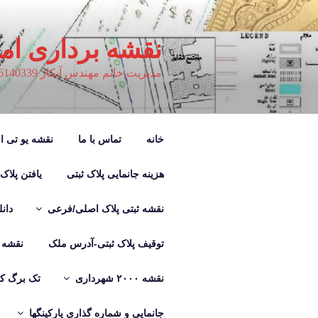
فتن
ه
حتوا
نقشه برداری ام
مدیریت خانم مهندس آبکار 09126140339
خانه
تماس با ما
نقشه یو تی ام M
هزینه جانمایی پلاک ثبتی
یافتن پلاک
نقشه ثبتی پلاک اصلی/فرعی
دان
توقیف پلاک ثبتی-آدرس ملک
نقشه ب
نقشه ۲۰۰۰ شهرداری
تک برگ کر
جانمایی و شماره گذاری پارکینگها