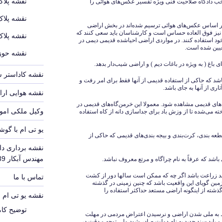
نقشه پلاک
ب دادگاه صلاحیت فنی ویژه تفسیر عکس‌های هوائی را
نقشه پلاک
ه بر اساس عکس‌های هوائی ترسیم شده‌اند در بخش اراضی
نیز فوق العاده حساس است و کارشناسان باید سعی کنند که
نقشه پلاک
ل خود استفاده کنند. در مواردی اراضی احیاشده قدیمی دیمی در
عیین شده است.
نقشه حوزه
نقشه کاداستر 
ی باشد که حاکی از استفاده قدیمی از آنها فقط برای امر رفت و
اری از آنها به جای باشد.
نقشه هوایی ارا
ه‌های قدیمی مشاهده شود. معمولا این خرمن‌گاه‌های قدیمی در
وکیل ملکی امور
 می‌شده تا از وزش باد برای جداسازی دانه از کاه استفاده
یو تی ام با گوش
قطعه بندی، کرت‌بندی و بیجه بندی‌های قدیمی که حاکی از
نقشه برداری دا
مهندس آبکار 09126140339
د زراعت باشد اگر چه که ممکن است سالها دور از کشت
تماس با ما
مین گویای این واقعیت باشد که چنین زمینی در گذشته
ذشته از اینگونه اراضی مستعد حداکثر استفاده را
نقشه یو تی ام UTM
توضیح کامل
واد 2 و 56 از قوانین مربوط به ملی شدن اراضی و نرسیدن اعتراض مردمی در مهلت
 باید سند جدید به نام دولت صادر شود ولی توجه و دقت در