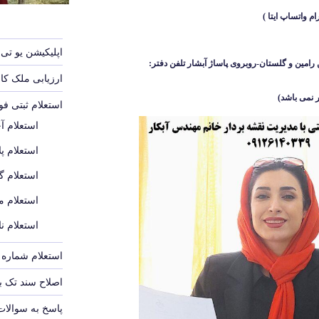
اپلیکیشن یو تی 
رامین و گلستان-روبروی پاساژ آبشار
تلفن دفتر:
ارزیابی ملک ک
 نمی باشد
)
استعلام ثبتی ف
استعلام آ
استعلام پل
استعلام گ
استعلام م
استعلام ن
استعلام شماره پ
اصلاح سند تک 
پاسخ به سوالات