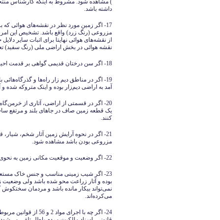
) مشاهده شود. مشروط به اینکه کارشناس منتخ
داشته باشد.
17- اگر زمین مورد نظر در نقشه‌های هوائی ک
مزروعی (رنگ زرد) واقع باشد. تشخیص این امر 
از نقشه‌های هوائی نهایتا برای اثبات سایر دلای
نقشه هوائی در بخش اراضی ملی (رنگ سفید) ت
18- اگر سن درختان قدیمی گواهی بر قدمت احیای باغ ( به ویژه در باغات دیم ) و اراضی شیب‌دار بدهد.
19- اگر در مناطق دیم‌ زار راه‌ها و گذرگاه‌هائ
آمد به اراضی دیم‌زار بوده و اینک متروکه شده و آث
20- اگر در قسمتی از اراضی، آثاری از خرمن‌گا
یک قطعه زمین صاف در جاهای بلند و مرتفع ساخته
کنند.
21- اگر در نحوه آرایش زمین آثار شخم، شیار، 
مزروعی بودن باشد مشاهده شود.
22- اگر وضعیت و موقعیت مکانی زمین به نحوی باشد که عرفاً به نام چراگاه و مرتع معروف نباشد.
23- اگر شیب زمینی مناسب و جنس خاک مستع
بوده و آثار زراعت محو شده باشد ولی وضعیت ز
نمی‌تواند بیکار مانده باشد و مردمان سختکوش گ
می‌کرده‌اند.
24- اگر چه با اجرای م
قانونی، اسناد مالکیت مردم باطل تلقی می‌شود و