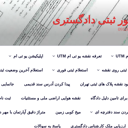
ور ثبتی دادگستری
UT
تعرفه نقشه یو تی ام UTM
اپلیکیشن یو تی ام
 ثبتی روی نقشه
استعلام ثبتی فوری
استعلام آخرین وضعیت ثبت
لود نقشه پلاک های ثبتی تهران
پیدا کردن آدرس سند قدیمی
جانمایی
رای تامین دلیل دادگاه
نقشه هوایی اراضی ملی و مستثنیات
ثبت نا
دن سند دفترچه ای
میخ کوبی زمین
متراژ دقیق آپارتمان با مهر 
ارزیابی ملک کارشناس دادگستری
پاسخ به سوالات