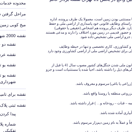
محدوده خدمات 
مراحل گرفتن 
 یا مستثنی بودن زمین است، معمولا یک طرف پرونده، اداره
 راستای وظایف قانونی خود پاسداری از اراضی ملی و حفظ
میخ کوبی زمین
 دارد. طرف دیگر پرونده هم اشخاص (حقیقی یا حقوقی)
 حضور قدیمی در زمین مورد اختلاف را دارند و مدعی هستند
نقشه 2000 شهرداری
ید جزو اراضی ملی تشخیص داده شود.
نقشه دو 
 و کشاورزی، کاری تخصصی و تنها در حیطه وظایف
ان رسمی دادگستری است اما 24 ویژگی برای تشخیص اراضی ملی از اراضی کشاورزی وجود دارد
نقشه عرص
نقشه یو ت
بر این اساس، اگر زمینی قبل از تاریخ تصویب قانون ملی شدن جنگل‌های کشور مصوب سال 41 یا قبل از
ی‌های ذیل را داشته باشد، احیا شده یا مستثنیات است و جزو
نقشه یو ت
شهرداری
نقشه برای تامین
نقشه ثبتی پلا
پیدا کردن
شماره پل
تفکیکی