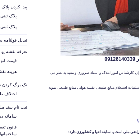
پیدا کردن پلاک 
پلاک ثبتی
پلاک ثبتی
تبدیل قولنامه ب
تعرفه نقشه یو تی 
09
قیمت انواع
هزینه نقشه
ان کارشناس امور املاک و اسناد ضروری و مفید به نظر می
تک برگ کردن س
نیات-استعلام منابع طبیعی-نقشه هوایی منابع طبیعی-نمونه
اختلاف ط
ثبت نام سند مل
سامانه د
قانون تع
اضی ملی است یا سابقه احیا و کشاورزی دارد:
ساختمانه