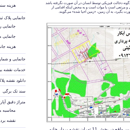
‌گونه دخالت فیزیکی توسط انسان در آن صورت نگرفته باشد
هزینه سند م
 و مرتعی است یا موات است و به محض اینکه اقدامی از
ت بگیرد، به آن زمین، «زمین احیا شده» می‌گویند.
جانمایی پلاک ث
جانمایی رو
جانمایی 
هزینه جانم
جانمایی و شماره
خدمات نقشه برد
دانلود نقشه پلا
سند تک برگی
متراژ دقیق آپار
محاسبه مت
نقشه بردا
نقشه یو تی ام جانمایی پلاک ثبتی زمین واقع در بخش 11 تهران نقشه بردار خانم