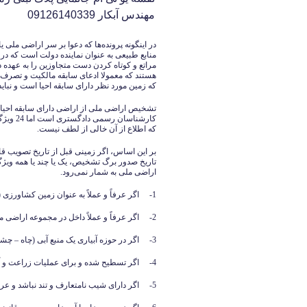
مهندس آبکار 09126140339
در اینگونه پرونده‌ها که دعوا بر سر اراضی ملی
منابع طبیعی به عنوان نماینده دولت است که در
مراتع و کوتاه کردن دست متجاوزین را به عهده
هستند که معمولا ادعای سابقه مالکیت و تصرف و
که زمین مورد نظر دارای سابقه احیا است و نبا
تشخیص اراضی ملی از اراضی دارای سابقه احیا
کارشناس
که اطلاع از آن خالی از لطف نیست.
تاریخ صدور برگ تشخیص، یک یا چند یا همه ویژگ
اراضی ملی به شمار نمی‌رود.
1- اگر عرفاً و عملاً به عنوان زمین کشاورزی (زراعی یا باغی) مرسوم و معروف باشد.
2- اگر عرفاً و عملاً داخل در مجموعه اراضی مزروعی منطقه یا روستا واقع باشد.
3- اگر در حوزه آبیاری یک منبع آبی (چاه – چشمه – قنات – رودخانه و… ) قرار داشته باشد.
4- اگر تسطیح شده و برای عملیات زراعت و آبیاری آماده شده باشد.
5- اگر دارای شیب نامتعارف و تند نباشد و عرفاً و عملاً به نام زمین دیم‌زار مرسوم باشد.