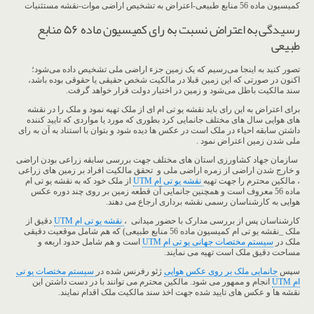
کمیسیون ماده 56 منابع طبیعی-اعتراض به تشخیص اراضی موات-نقشه مستثنیات
رسیدگی به اعتراض نسبت به رای کمیسیون ماده ۵۶ منابع
طبیعی
تصور کنید به اینجا می‌رسیم که یک زمین جزء اراضی ملی تشخیص داده می‌شود؛
اکنون در صورتی که این زمین قبلا در مالکیت شخص حقیقی یا حقوقی بوده باشد،
سند مالکیت باطل می‌شود و زمین در اختیار دولت قرار خواهد گرفت.
برای اعتراض به این رای باید نقشه یو تی ام ای از ملک تهیه نمود و ملک را در نقشه
های هوایی سال های مختلف جانمایی کرد بطوری که مورد یا مواردی که تایید کننده
داشتن سابقه احیاء در ملک است در عکس ها دیده شود و بتوان با استناد به آن به رای
ملی شدن زمین اعتراض نمود .
سازمان جهاد کشاورزی استان های مختلف جهت بررسی سابقه زراعی بودن اراضی
و خارج شدن اراضی از زمره اراضی ملی و تحقق مالکیت افراد بر زمین های زراعی
، مالکین محترم را جهت تهیه
نقشه یو تی ام UTM
از ملک خود که به نقشه یو تی ام
ماده 56 معروف است و همچنین جانمایی آن قطعه زمین بر روی چند دوره عکس
هوایی به کارشناسان رسمی نقشه برداری ارجاع می دهند.
کارشناسان پس از بررسی مدارک با حضور میدانی ،
نقشه یو تی ام UTM
دقیق از
ملک _نقشه یو تی ام کمیسیون ماده 56 منابع طبیعی) که هم شامل موقعیت دقیقی
ملک در
سیستم مختصات جهانی یو تی ام UTM
است و هم شامل حدود اربعه و
مساحت دقیق ملک است تهیه می نمایند.
سپس
جانمایی ملک بر روی عکس هوایی
ژئو رفرنس شده در
سیستم مختصات یو تی
ام UTM
انجام و ممهور می شود. مالکین محترم می توانند با در دست داشتن این
نقشه ها و عکس های تایید شده جهت اخذ سند مالکیت ملک اقدام نمایند.