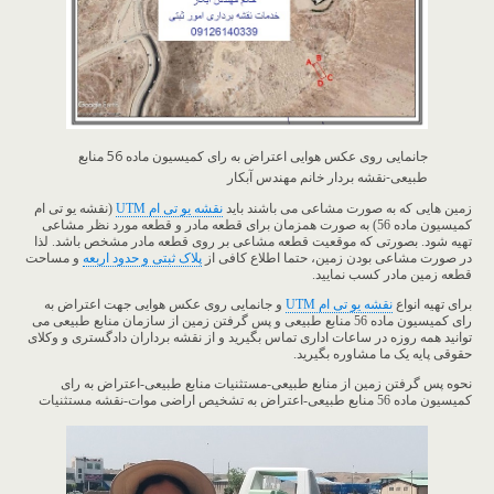
جانمایی روی عکس هوایی اعتراض به رای کمیسیون ماده 56 منابع
طبیعی-نقشه بردار خانم مهندس آبکار
زمین هایی که به صورت مشاعی می باشند باید
نقشه یو تی ام UTM
(نقشه یو تی ام
کمیسیون ماده 56) به صورت همزمان برای قطعه مادر و قطعه مورد نظر مشاعی
تهیه شود. بصورتی که موقعیت قطعه مشاعی بر روی قطعه مادر مشخص باشد. لذا
در صورت مشاعی بودن زمین، حتما اطلاع کافی از
پلاک ثبتی و حدود اربعه
و مساحت
قطعه زمین مادر کسب نمایید.
برای تهیه انواع
نقشه یو تی ام UTM
و جانمایی روی عکس هوایی جهت اعتراض به
رای کمیسیون ماده 56 منابع طبیعی و پس گرفتن زمین از سازمان منابع طبیعی می
توانید همه روزه در ساعات اداری تماس بگیرید و از نقشه برداران دادگستری و وکلای
حقوقی پایه یک ما مشاوره بگیرید.
نحوه پس گرفتن زمین از منابع طبیعی-مستثنیات منابع طبیعی-اعتراض به رای
کمیسیون ماده 56 منابع طبیعی-اعتراض به تشخیص اراضی موات-نقشه مستثنیات