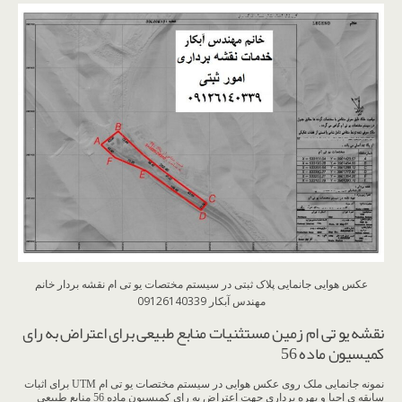
عکس هوایی جانمایی پلاک ثبتی در سیستم مختصات یو تی ام نقشه بردار خانم
مهندس آبکار 09126140339
نقشه یو تی ام زمین مستثنیات منابع طبیعی برای اعتراض به رای
کمیسیون ماده 56
نمونه جانمایی ملک روی عکس هوایی در سیستم مختصات یو تی ام UTM برای اثبات
سابقه ی احیا و بهره برداری جهت اعتراض به رای کمیسیون ماده 56 منابع طبیعی