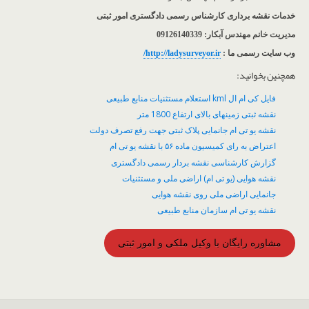
خدمات نقشه برداری کارشناس رسمی دادگستری امور ثبتی
مدیریت خانم مهندس آبکار: 09126140339
وب سایت رسمی ما :
http://ladysurveyor.ir/
همچنین بخوانید:
فایل کی ام ال kml استعلام مستثنیات منابع طبیعی
نقشه ثبتی زمینهای بالای ارتفاع 1800 متر
نقشه یو تی ام جانمایی پلاک ثبتی جهت رفع تصرف دولت
اعتراض به رای کمیسیون ماده ۵۶ با نقشه یو تی ام
گزارش کارشناسی نقشه بردار رسمی دادگستری
نقشه هوایی (یو تی ام) اراضی ملی و مستثنیات
جانمایی اراضی ملی روی نقشه هوایی
نقشه یو تی ام سازمان منابع طبیعی
مشاوره رایگان با وکیل ملکی و امور ثبتی