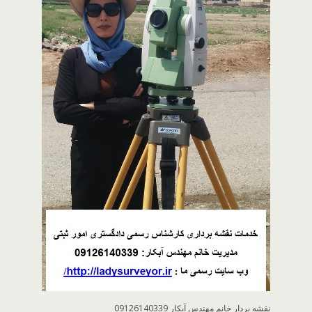
نقشه بردار خانم مهندس آبکار 09126140339