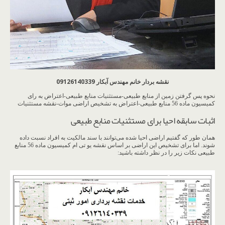
نقشه بردار خانم مهندس آبکار 09126140339
نحوه پس گرفتن زمین از منابع طبیعی-مستثنیات منابع طبیعی-اعتراض به رای
کمیسیون ماده 56 منابع طبیعی-اعتراض به تشخیص اراضی موات-نقشه مستثنیات
اثبات سابقه احیا برای مستثنیات منابع طبیعی
همان طور که گفتیم اراضی احیا شده می‌توانند با سند مالکیت به افراد نسبت داده
شوند. اما برای تشخیص این اراضی بر اساس نقشه یو تی ام کمیسیون ماده 56 منابع
طبیعی نکات زیر را در نظر داشته باشید: