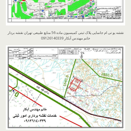
نقشه یو تی ام جانمایی پلاک ثبتی کمیسیون ماده 56 منابع طبیعی تهران نقشه بردار
خانم مهندس آبکار 09126140339