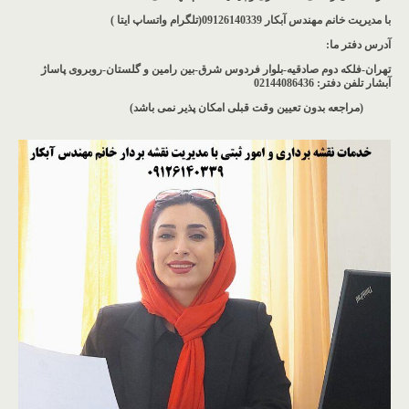
با مدیریت خانم مهندس آبکار
09126140339(تلگرام واتساپ ایتا )
آدرس دفتر ما
:
تهران-فلکه دوم صادقیه-بلوار فردوس شرق-بین رامین و گلستان-روبروی پاساژ
آبشار
تلفن دفتر: 02144086436
(مراجعه بدون تعیین وقت قبلی امکان پذیر نمی باشد
)