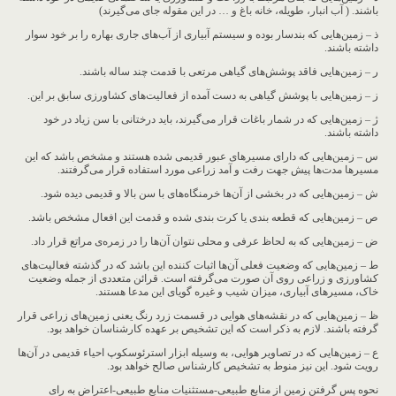
باشند. ( آب انبار، طویله، خانه باغ و … در این مقوله جای می‌گیرند)
ذ – زمین‌هایی که بندسار بوده و سیستم آبیاری از آب‌های جاری بهاره را بر خود سوار
داشته باشند.
ر – زمین‌هایی فاقد پوشش‌های گیاهی مرتعی با قدمت چند ساله باشند.
ز – زمین‌هایی با پوشش گیاهی به دست آمده از فعالیت‌های کشاورزی سابق بر این.
ژ – زمین‌هایی که در شمار باغات قرار می‌گیرند، باید درختانی با سن زیاد در خود
داشته باشند.
س – زمین‌هایی که دارای مسیرهای عبور قدیمی شده هستند و مشخص باشد که این
مسیرها مدت‌ها پیش جهت رفت و آمد زراعی مورد استفاده قرار می‌گرفتند.
ش – زمین‌هایی که در بخشی از آن‌ها خرمنگاه‌های با سن بالا و قدیمی دیده شود.
ص – زمین‌هایی که قطعه بندی یا کرت بندی شده و قدمت این افعال مشخص باشد.
ض – زمین‌هایی که به لحاظ عرفی و محلی نتوان آن‌ها را در زمره‌ی مراتع قرار داد.
ط – زمین‌هایی که وضعیت فعلی آن‌ها اثبات کننده این باشد که در گذشته فعالیت‌های
کشاورزی و زراعی روی آن صورت می‌گرفته است. قرائن متعددی از جمله وضعیت
خاک، مسیرهای آبیاری، میزان شیب و غیره گویای این مدعا هستند.
ظ – زمین‌هایی که در نقشه‌های هوایی در قسمت زرد رنگ یعنی زمین‌های زراعی قرار
گرفته باشند. لازم به ذکر است که این تشخیص بر عهده کارشناسان خواهد بود.
ع – زمین‌هایی که در تصاویر هوایی، به وسیله ابزار استرئوسکوپ احیاء قدیمی در آن‌ها
رویت شود. این نیز منوط به تشخیص کارشناس صالح خواهد بود.
نحوه پس گرفتن زمین از منابع طبیعی-مستثنیات منابع طبیعی-اعتراض به رای