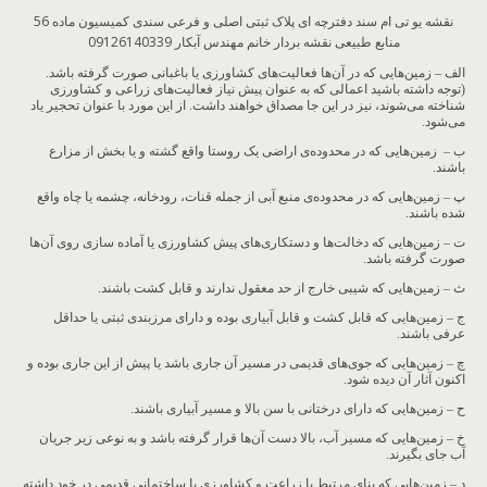
نقشه یو تی ام سند دفترچه ای پلاک ثبتی اصلی و فرعی سندی کمیسیون ماده 56
منابع طبیعی نقشه بردار خانم مهندس آبکار 09126140339
الف – زمین‌هایی که در آن‌ها فعالیت‌های کشاورزی یا باغبانی صورت گرفته باشد.
(توجه داشته باشید اعمالی که به عنوان پیش نیاز فعالیت‌های زراعی و کشاورزی
شناخته می‌شوند، نیز در این جا مصداق خواهند داشت. از این مورد با عنوان تحجیر یاد
می‌شود.
ب – زمین‌هایی که در محدوده‌ی اراضی یک روستا واقع گشته و یا بخش از مزارع
باشند.
پ – زمین‌هایی که در محدوده‌ی منبع آبی از جمله قنات، رودخانه، چشمه یا چاه واقع
شده باشند.
ت – زمین‌هایی که دخالت‌ها و دستکاری‌های پیش کشاورزی یا آماده سازی روی آن‌ها
صورت گرفته باشد.
ث – زمین‌هایی که شیبی خارج از حد معقول ندارند و قابل کشت باشند.
ج – زمین‌هایی که قابل کشت و قابل آبیاری بوده و دارای مرزبندی ثبتی یا حداقل
عرفی باشند.
چ – زمین‌هایی که جوی‌های قدیمی در مسیر آن جاری باشد یا پیش از این جاری بوده و
اکنون آثار آن دیده شود.
ح – زمین‌هایی که دارای درختانی با سن بالا و مسیر آبیاری باشند.
خ – زمین‌هایی که مسیر آب، بالا دست آن‌ها قرار گرفته باشد و به نوعی زیر جریان
آب جای بگیرند.
د – زمین‌هایی که بنای مرتبط با زراعت و کشاورزی یا ساختمانی قدیمی در خود داشته