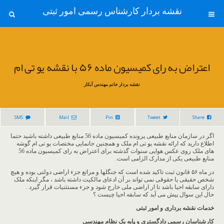
نقشه بردار کارشناس رسمی امور ثبتی
اعتراض به رای کمیسیون ماده ۵۶ با نقشه یو تی ام
نقشه بردار خانم مهندس آبکار
SMS
Mail
Pin
Tweet
Share
اگر در سازمان منابع طبیعی پرونده کمیسیون ماده 56 منابع طبیعی داشته باشید حتما
اطلاع دارید که ارائه نقشه یو تی ام ملک و همچنین جانمایی مختصات یو تی ام گوشه
های ملک روی عکس هوایی سنوات گذشته برای اعتراض به رای کمیسیون ماده 56
منابع طبیعی یکی از مدارک الزامی است.
در ماه ۵۶ قانون ثبت تاکید شده است که جنگلها و مراتع جزء اراضی دولتی بوده و هیچ
شخص حقیقی یا حقوقی نمی تواند بر آن ادعای مالکیت داشته باشد ، مگر اینکه ملک
دارای سابقه احیا باشد تا از اراضی ملی خارج شود و جزء مستثنیات قرار گیرد .
حال این سوال پیش می آید که سابقه احیا چیست ؟
خدمات نقشه برداری و امور ثبتی
کارشناسان رسمی دادگستری و پایه یک نظام مهندسی