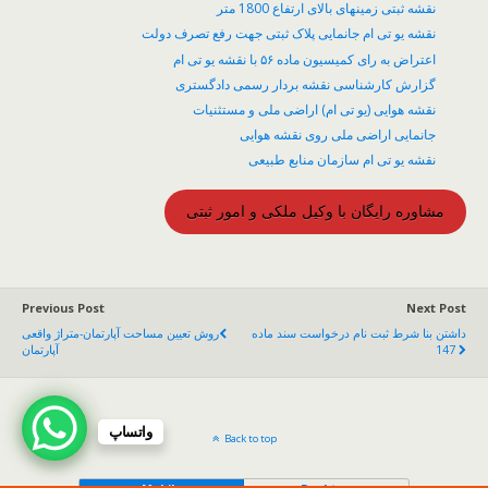
نقشه ثبتی زمینهای بالای ارتفاع 1800 متر
نقشه یو تی ام جانمایی پلاک ثبتی جهت رفع تصرف دولت
اعتراض به رای کمیسیون ماده ۵۶ با نقشه یو تی ام
گزارش کارشناسی نقشه بردار رسمی دادگستری
نقشه هوایی (یو تی ام) اراضی ملی و مستثنیات
جانمایی اراضی ملی روی نقشه هوایی
نقشه یو تی ام سازمان منابع طبیعی
مشاوره رایگان با وکیل ملکی و امور ثبتی
Previous Post
Next Post
داشتن بنا شرط ثبت نام درخواست سند ماده
روش تعیین مساحت آپارتمان-متراژ واقعی
147
آپارتمان
واتساپ
Back to top