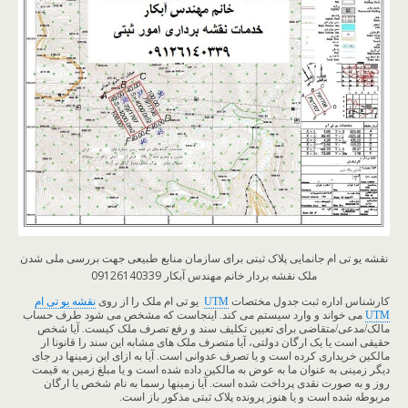
نقشه یو تی ام جانمایی پلاک ثبتی برای سازمان منابع طبیعی جهت بررسی ملی شدن
ملک نقشه بردار خانم مهندس آبکار 09126140339
کارشناس اداره ثبت جدول مختصات
UTM
یو تی ام ملک را از روی
نقشه یو تی ام
UTM
می خواند و وارد سیستم می کند. اینجاست که مشخص می شود طرف حساب
مالک/مدعی/متقاضی برای تعیین تکلیف سند و رفع تصرف ملک کیست. آیا شخص
حقیقی است یا یک ارگان دولتی، آیا متصرف ملک های مشابه این سند را قانونا ار
مالکین خریداری کرده است و یا تصرف عدوانی است. آیا به ازای این زمینها در جای
دیگر زمینی به عنوان ما به عوض به مالکین داده شده است و یا مبلغ زمین به قیمت
روز و به صورت نقدی پرداخت شده است. آیا زمینها رسما به نام شخص یا ارگان
مربوطه شده است و یا هنوز پرونده پلاک ثبتی مذکور باز است.