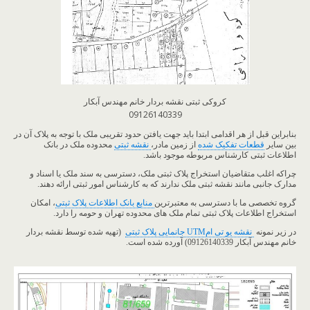
کروکی ثبتی نقشه بردار خانم مهندس آبکار
09126140339
بنابراین قبل از هر اقدامی ابتدا باید جهت یافتن حدود تقریبی ملک با توجه به پلاک آن در
بین سایر
قطعات تفکیک شده
از زمین مادر،
نقشه ثبتی
محدوده ملک در بانک
اطلاعات ثبتی کارشناس مربوطه موجود باشد.
چراکه اغلب متقاضیان استخراج پلاک ثبتی ملک، دسترسی به سند ملک یا اسناد و
مدارک جانبی مانند نقشه ثبتی ملک ندارند که به کارشناس امور ثبتی ارائه دهند.
گروه تخصصی ما با دسترسی به معتبرترین
منابع بانک اطلاعات پلاک ثبتی
، امکان
استخراج اطلاعات پلاک ثبتی تمام ملک های محدوده تهران و حومه را دارد.
در زیر نمونه
نقشه یو تی امUTM جانمایی پلاک ثبتی
(تهیه شده توسط نقشه بردار
خانم مهندس آبکار 09126140339) آورده شده است.