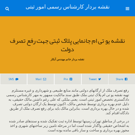
نقشه بردار کارشناس رسمی امور ثبتی
نقشه یو تی ام جانمایی پلاک ثبتی جهت رفع تصرف
دولت
نقشه بردار خانم مهندس آبکار
SMS
Mail
Pin
Tweet
Share
رفع تصرف ملک از ارگانهای دولتی مانند منابع طبیعی و شهرداری و غیره مستلزم
تهیه نقشه یو تی ام پلاک ثبتی ملک طبق سند مالکیت ممهور به مهر کارشناس رسمی
دادگستری تخصص امور ثبتی است. یعنی ملکی که علی رغم داشتن مالک حقیقی، به
دلیل عدم بهره برداری توسط شخص مالک، اکنون توسط یک ارگان دولتی تصرف
شده و در حال بهره برداری است. بنابراین مالک باید برای رفع تصرف ملک از طریق
دادگاه اقدام کند.
در برخی از مناطق تهران زمینها توسط اداره ثبت تفکیک شده و سندهای صادر شده
به اشخاص حقیقی واگذار شده است اما در مرحله تامین زیر ساختهای شهری و اخذ
مجوز بهره برداری و ساخت و ساز باقی مانده بوده است.