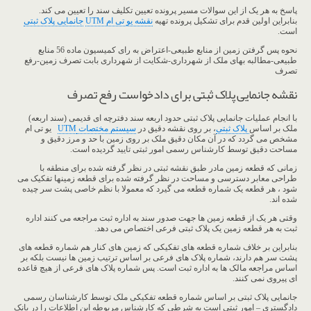
پاسخ به هر یک از این سوالات مسیر پرونده تعیین تکلیف سند را تعیین می کند.
بنابراین اولین قدم برای تشکیل پرونده تهیه
نقشه یو تی ام UTM
جانمایی پلاک ثبتی
است.
نحوه پس گرفتن زمین از منابع طبیعی-اعتراض به رای کمیسیون ماده 56 منابع
طبیعی-مطالبه بهای ملک از شهرداری-شکایت از شهرداری بابت تصرف زمین-رفع
تصرف
نقشه جانمایی پلاک ثبتی برای دادخواست رفع تصرف
با انجام عملیات جانمایی پلاک ثبتی حدود اربعه سند دفترچه ای قدیمی (سند اربعه)
ملک بر اساس
پلاک ثبتی
، بر روی نقشه دقیق در
سیستم مختصات
UTM
یو تی ام
مشخص می گردد که در آن مکان دقیق ملک بر روی زمین با حد و مرز دقیق و
مساحت دقیق توسط کارشناس رسمی امور ثبتی تایید گردیده است.
زمانی که قطعه زمین مادر طبق نقشه ثبتی در نظر گرفته شده برای منطقه با
طراحی معابر دسترسی و مساحت در نظر گرفته شده برای قطعه زمینها تفکیک می
شود ، هر قطعه یک شماره قطعه می گیرد که معمولا با نظم خاصی پشت سر چیده
شده اند.
وقتی هر یک از قطعه زمین ها جهت صدور سند به اداره ثبت مراجعه می کنند اداره
ثبت به هر قطعه زمین یک پلاک ثبتی فرعی اختصاص می دهد.
بنابراین بر خلاف شماره قطعه های تفکیکی که زمین های کنار هم شماره قطعه های
پشت سر هم دارند، شماره پلاک های فرعی بر اساس ترتیب زمین ها نیست بلکه بر
اساس مراجعه مالک ها به اداره ثبت است. پس شماره پلاک های فرعی از هیچ قاعده
ای پیروی نمی کنند.
جانمایی پلاک ثبتی بر اساس شماره قطعه تفکیکی ملک توسط کارشناسان رسمی
دادگستری – امور ثبتی است به شرطی که کارشناس مربوطه این اطلاعات را در بانک