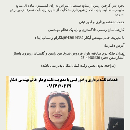
نحوه پس گرفتن زمین از منابع طبیعی-اعتراض به رای کمیسیون ماده 56 منابع
طبیعی-مطالبه بهای ملک از شهرداری-شکایت از شهرداری بابت تصرف زمین-رفع
تصرف
خدمات نقشه برداری و امور ثبتی
کارشناسان رسمی دادگستری و پایه یک نظام مهندسی
با مدیریت خانم مهندس آبکار
09126140339(تلگرام واتساپ ایتا )
آدرس دفتر ما
:
تهران-فلکه دوم صادقیه-بلوار فردوس شرق-بین رامین و گلستان-روبروی پاساژ
آبشار
تلفن دفتر: 02144086436
(مراجعه بدون تعیین وقت قبلی امکان پذیر نمی باشد
)