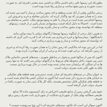
بطوریکه این زمینها علی رغم داشتن مالک و داشتن سند معتبر دفترچه ای، به صورت
دست نخورده و بدون هیچ ساخت و سازی رها شده بوده است.
برخی مالکین وقتی از آباد شدن منطقه و اخذ مجوز ساخت و ساز نا امید می شده اند،
سند را به همان صورتی که بود واگذار کرده اند. بنابراین معامله و خرید و فروش این
زمینها انجام می شده است و خریدار با علم به وضع موجود ملک، حاضر به معامله می
شده است . احتمالا به دلیل اینکه قیمت پیشنهادی بسیار پایین تر از قیمت زمینهای
منطقه که توانسته بودند مجوز ساخت و ساز بگیرند بوده است.
به همین دلیل برخی از اینگونه زمینها توسط ارگانهای دولتی یا نیمه دولتی مانند
دانشگاهها ، بیمارستانها و غیره خریداری می شده اند که با قدرت لابی گری که داشته
اند توانسته اند مجوز ساخت و ساز و بهره برداری دریافت کنند.
اما در این بین بوده اند مالکینی که زمین شان را به همان صورت رها کرده اند و خبری
از زمین نگرفته اند. برخی فوت شده اند و برخی از ایران مهاجرت کرده بودند.
اکنون که پس از سالها تغییر و تحول در مناطق شهری ، سندهای قدیمی جانمایی پلاک
ثبتی می شوند، داخل محوطه های مربوط به ارگانهای دولتی می افتند که نه تنها زمین
ها به آن شکلی که برایشان سند صادر شده بوده است در حال بهره برداری نیست
بلکه به طور کلی تحت تصرف دولت است.
به عنوان مثال در سندهای دفترچه ای صادر شده، دسترسی همه قطعه های تفکیکی
به خیابان های ده متری ذکر شده است اما اکنون نه خیابان کشی ها انجام شده است و
نه قطعه های تفکیکی قابل تشخیص هستند. بلکه کل پلاک ثبتی مادر به صورت یکجا در
تصرف دولت قرار گرفته است.
نحوه پس گرفتن زمین از منابع طبیعی-اعتراض به رای کمیسیون ماده 56 منابع
طبیعی-مطالبه بهای ملک از شهرداری-شکایت از شهرداری بابت تصرف زمین-رفع
تصرف
اکنون سوال این است که تکلیف سندهای دفترچه ای با این نوع سرنوشت چیست؟