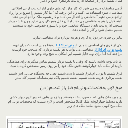
همان نقشه بردار در سامانه اداره ثبت بارگذاری شود و لاغیر!
گاهی متاسفانه دیده می شود که کار چاق کن های جلوی ادارات ثبت از بی اطلاعی
متقاضیان سوء استفاده می کنند و با این ترفند که ” ما کار شمیم را سریع تر و ارزان
تر انجام می دهیم ” متقاضی را اغفال می کنند و کار شمیم ملک را انجام می دهند.
البته فایل را هم به متقاضی می دهند اما آن فایل هیچ کاربردی ندارد چون نقشه بردار
منتخب اداره ثبت باید با دستگاه شخصی خود و با پسورد خصوصی خود به سیستم
شمیم متصل شود و کار را انجام دهد.
بنابراین چیزی جز دوباره کاری و هزینه دوباره برای متقاضی ندارد.
یکی از فرق های اساسی شمیم با
یو تی ام
UTM
دقیقا همین است که برای تهیه
نقشه یو تی ام
UTM
متقاضی می تواند به هر نقشه برداری که منتخب خود اوست
مراجعه کند اما برای تهیه فایل شمیم این امکان به هیچ وجه وجود ندارد.
اما باید توجه داشته باشید که وقتی با نقشه بردار شمیم تماس میگیرید برای هماهنگی
بازدید از ملک، باید چهارگوشه دقیق ملک خود را بر روی زمین مشخص کرده باشید.
فرق شمیم با یو تی ام،فرق شمیم با utm،شمیم یعنی چه،دستگاه جی پی اس شمیم
نقشه برداری،هزینه نقشه شمیم،نقشه شمیم پلاک ثبتی،سامانه شمیم کاداستر
میخ کوبی مختصات یو تی ام قبل از شمیم زدن
در مورد ملک هایی که به صورت خانه هستند و یا زمین هایی که دورتادور دیوار کشی
دارند مسلما چهارگوشه ملک کاملا مشخص است و لازم نیست که مختصات یو تی ام
ملک میخ کوبی بشود. مانند ملک های زیر: