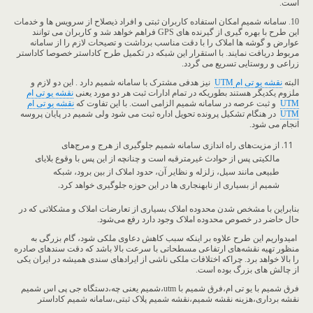
است.
10. سامانه شمیم امکان استفاده کاربران ثبتی و افراد ذیصلاح از سرویس ها و خدمات
این طرح با بهره گیری از گیرنده های GPS فراهم خواهد شد و کاربران می توانند
عوارض و گوشه ها املاک را با دقت مناسب برداشت و تصیحات لازم را از سامانه
مربوط دریافت نمایند. با استقرار این شبکه در تکمیل طرح کاداستر خصوصا کاداستر
زراعی و روستایی تسریع می گردد.
البته
نقشه یو تی ام
UTM
نیز هدفی مشترک با سامانه شمیم دارد . این دو لازم و
ملزوم یکدیگر هستند بطوریکه در تمام ادارات ثبت هر دو مورد یعنی
نقشه یو تی ام
UTM
و ثبت عرصه در سامانه شمیم الزامی است. با این تفاوت که
نقشه یو تی ام
UTM
در هنگام تشکیل پرونده تحویل اداره ثبت می شود ولی شمیم در پایان پروسه
انجام می شود.
از مزیت‌های راه اندازی سامانه شمیم جلوگیری از هرج و مرج‌های
مالکیتی پس از حوادث غیرمترقبه است و چنانچه از این پس با وقوع بلایای
طبیعی مانند سیل، زلزله و نظایر آن، حدود املاک از بین برود، شبکه
شمیم از بسیاری از نابهنجاری ها در این حوزه جلوگیری خواهد کرد.
بنابراین با مشخص شدن محدوده املاک بسیاری از تعارضات املاک و مشکلاتی که در
حال حاضر در خصوص محدوده املاک وجود دارد رفع می‌شود.
امیدواریم این طرح علاوه ‌بر اینکه سبب کاهش دعاوی ملکی شود، گام بزرگی به‌
منظور تهیه نقشه‌های ارتفاعی مسطحاتی با سرعت بالا باشد که دقت سندهای صادره
را بالا خواهد برد. چراکه اختلافات ملکی ناشی از ایرادهای سندی همیشه در ایران یکی
از چالش های بزرگ بوده است.
فرق شمیم با یو تی ام،فرق شمیم با utm،شمیم یعنی چه،دستگاه جی پی اس شمیم
نقشه برداری،هزینه نقشه شمیم،نقشه شمیم پلاک ثبتی،سامانه شمیم کاداستر