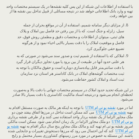
با استفاده از اطلاعات این شبکه از این پس کلیه نقشه‌ها در یک سیستم مختصات واحد
تهیه و وارد بانک اطلاعاتی خواهد شد در نتیجه مسائلی از قبیل تداخل بین نقشه ها از
بین خواهد رفت.
از مزایای دیگر سامانه شمیم، استفاده از آن در مواقع بحران از جمله
سیل، زلزله و جنگ است. که با از بین رفتن حد فاصل بین املاک و پلاک
های ثبتی، میتوان از اطلاعات و مختصات دقیق و مطمئن روش فوق، حد
فاصل و موقعیت املاک را با دقت بسیار بالایی احیاء نمود و از هرگونه
تضییع حقی جلوگیری کرد.
املاکی که با استفاده از شمیم ثبت و صدور سند می‌شود در صورتی که به
هر علتی حدود آنها در طبیعت از بین برود یا مورد تجاوز دیگران قرار گیرد
با دقت سانتی‌متر قابل پیاده‌سازی دوباره است و حقوق مالکان با توجه به
ثبت مختصات گوشه‌های املاک در بانک کاداستر هر استان نزد سازمان
ثبت اسناد و املاک کشور حفاظت می‌شود.
در این شبکه تحدید حدود املاک در سیستم مختصات جهانی با دقت بالا و به‌صورت
لحظه‌ای انجام می‌شود و درنتیجه اسناد مالکیت کاداستری با دقت بسیار بالا صادر
می‌شود.
اما در مورد
نقشه یو تی ام
UTM
با توجه به اینکه هر مالک به صورت مستقل اقدام به
تهیه
نقشه یو تی ام
UTM
می کند ممکن است تداخل در مرزها اتفاق بیفتد چون دو
ملک مجاور الزاما از یک نقشه بردار واحد استفاده نمی کنند و از طرفی نقشه برداری
یو تی ام
UTM
دو ملک مجاور الزاما در یک زمان انجام نمی شود. ممکن است مالکی
امروز نقشه یو تی ام تهیه کند و مالک ملک مجاور پنج سال دیگر اقدام به تهیه
نقشه یو
تی ام
UTM
کند که این احتمال می رود که مرزها دستخوش تغییرات و جابجایی شده
باشند. این مسئله به خصوص در مورد مرز زمینهای کشاورزی بسیار محتمل و رایج