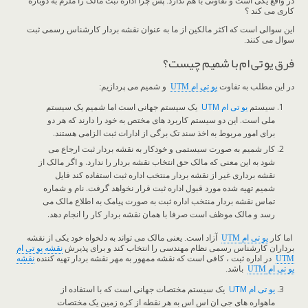
در واقع یکی است و تفاوتی با هم ندارد. پس چرا اداره ثبت مالک را ملزم به دوباره
کاری می کند ؟
این سوالی است که اکثر مالکین از ما به عنوان نقشه بردار کارشناس رسمی ثبت
سوال می کنند.
فرق یو تی ام با شمیم چیست؟
در این مطلب به تفاوت
یو تی ام UTM
و شمیم می پردازیم:
سیستم
یو تی ام
UTM
یک سیستم جهانی است اما شمیم یک سیستم
ملی است. این دو سیستم کاربرد های مختص به خود را دارند که هر دو
برای امور مربوط به اخذ سند تک برگی از ادارات ثبت الزامی هستند.
کار شمیم به صورت سیستمی و خودکار به نقشه بردار ثبت ارجاع می
شود به این معنی که مالک حق انتخاب نقشه بردار را ندارد. و اگر مالک از
نقشه برداری غیر از نقشه بردار منتخب اداره ثبت استفاده کند فایل
شمیم تهیه شده مورد قبول اداره ثبت قرار نخواهد گرفت. نام و شماره
تماس نقشه بردار منتخب اداره ثبت به صورت پیامک به اطلاع مالک می
رسد و مالک موظف است صرفا با همان نقشه بردار کار را انجام دهد.
اما کار
یو تی ام
UTM
آزاد است. یعنی مالک می تواند به دلخواه خود یکی از نقشه
برداران کارشناس رسمی نظام مهندسی را انتخاب کند و برای پذیرش
نقشه یو تی ام
UTM
در اداره ثبت ، کافی است که نقشه ممهور به مهر نقشه بردار تهیه کننده
نقشه
یو تی ام
UTM
باشد.
یو تی ام UTM
یک سیستم مختصات جهانی است که با استفاده از
ماهواره های جی ان اس اس به هر نقطه از کره زمین یک مختصات