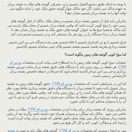
با توجه به اینکه طبق دستورالعمل شمیم زدن، معرفی گوشه های ملک به نقشه بردار
به عهده مالک می باشد، اگر خود مالک چهارگوشه دقیق ملک خود را نداند چگونه می
تواند آنها را به نقشه بردار شمیم نشان دهد؟
بنابراین باید قبل از حضور نقشه بردار شمیم در محل ملک، مالک از قبل گوشه های
زمین خود را میخ کوبی کرده باشد که وقتی نقشه بردار شمیم از محل ملک بازدید می
کند مالک شخصا میخ ها به عنوان گوشه های دقیق ملک به نقشه بردار نشان دهد تا
نقشه بردار درجا دستگاه را بر روی هر یک مستقر کند و در سیستم شمیم ثبت کند.
فرق شمیم با یو تی ام،فرق شمیم با utm،شمیم یعنی چه،دستگاه جی پی اس شمیم
نقشه برداری،هزینه نقشه شمیم،نقشه شمیم پلاک ثبتی،سامانه شمیم کاداستر
اما میخ کوبی گوشه های زمین چگونه است؟
عملیات میخ کوبی گوشه های زمین یا به اصطلاح فنی پیاده کردن مختصات
یو تی ام
UTM
هر نقطه بر روی زمین باید با دستگاه های دقیق نقشه بردار مانند دوربین نقشه
برداری و جی پی اس دو فرکانسه انجام شود که صرفا در حیطه تخصص نقشه بردار
کارشناس رسمی است.
اما این در شرایطی است که مختصات
یو تی ام
UTM
دقیق گوشه های زمین به نقشه
بردار تحویل داده شود تا نقشه بردار با دستگاه های دقیق نقشه برداری نقاط مورد نظر
که همان گوشه های ملک است را بر روی زمین پیاده کند. وقتی نقطه مورد نظر روی
زمین پیاده شد باید در محل نقطه یک میلگرد نیم متری در زمین فرو کرد و دور تا دور
آن را با سیمان محکم کرد تا تکان نخورد.
بنابراین روزی که نقشه بردار برای پیاده کردن مختصات
یو تی ام
UTM
ملک در محل
حاضر می شود ، مالک باید میلگرد و سیمان همراه خود داشته باشد وگرنه بعد از رفتن
نقشه بردار مسلما دیگر نمی تواند محل دقیق نقاطی که نقشه بردار پیاده کرده است
را پیدا کند و میلگرد کوبی کند و کل کار هیچ می شود.
پس به اینجا رسیدیم که مختصات
یو تی ام
UTM
گوشه های ملک باید به صورت
نقشه