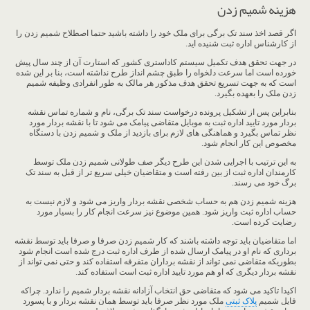
هزینه شمیم زدن
اگر قصد اخذ سند تک برگی برای ملک خود را داشته باشید حتما اصطلاح شمیم زدن را
از کارشناس اداره ثبت شنیده اید.
در جهت تحقق هدف تکمیل سیستم کاداستری کشور که استارت آن از چند سال پیش
خورده است اما سرعت دلخواه را طبق چشم انداز طرح نداشته است، بنا بر این شده
است که به جهت تسریع تحقق هدف مذکور هر مالک به طور انفرادی وظیفه شمیم
زدن ملک را بعهده بگیرد.
بنابراین پس از تشکیل پرونده درخواست سند تک برگی، نام و شماره تماس نقشه
بردار مورد تایید اداره ثبت به موبایل متقاضی پیامک می شود تا با نقشه بردار مورد
نظر تماس بگیرد و هماهنگی های لازم برای بازدید از ملک و شمیم زدن با دستگاه
مخصوص این کار انجام شود.
به این ترتیب با اجرایی شدن این طرح دیگر صف طولانی شمیم زدن ملک توسط
کارمندان اداره ثبت از بین رفته است و متقاضیان خیلی سریع تر از قبل به سند تک
برگ خود می رسند.
هزینه شمیم زدن هم به حساب شخصی نقشه بردار واریز می شود و لازم نیست به
حساب اداره ثبت واریز شود. همین موضوع نیز سرعت انجام کار را بسیار مورد
رضایت کرده است.
اما متقاضیان باید توجه داشته باشند که کار شمیم زدن صرفا و صرفا باید توسط نقشه
برداری که نام او در پیامک ارسال شده از طرف اداره ثبت درج شده است انجام شود
بطوریکه متقاضی نمی تواند از نقشه برداران متفرقه استفاده کند و حتی نمی تواند از
نقشه بردار دیگری که او هم مورد تایید اداره ثبت است استفاده کند.
اکیدا تاکید می شود که متقاضی حق انتخاب آزادانه نقشه بردار شمیم را ندارد. چراکه
فایل شمیم
پلاک ثبتی
ملک مورد نظر صرفا باید توسط همان نقشه بردار و با پسورد