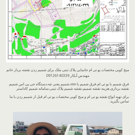
میخ کوبی مختصات یو تی ام جانمایی پلاک ثبتی ملک برای شمیم زدن نقشه بردار خانم
مهندس آبکار 09126140339
فرق شمیم با یو تی ام،فرق شمیم با utm،شمیم یعنی چه،دستگاه جی پی اس شمیم
نقشه برداری،هزینه نقشه شمیم،نقشه شمیم پلاک ثبتی،سامانه شمیم کاداستر
برای تهیه انواع نقشه یو تی ام و میخ کوبی مختصات یو تی ام قبل از شمیم زدن با ما
تماس بگیرید.