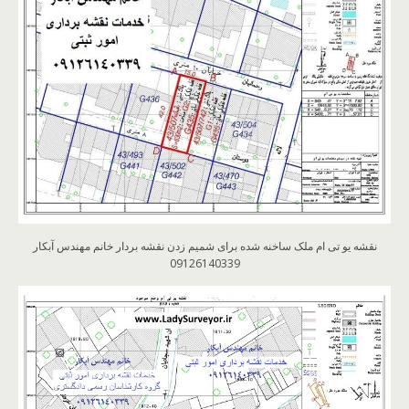
نقشه یو تی ام ملک ساخنه شده برای شمیم زدن نقشه بردار خانم مهندس آبکار
09126140339