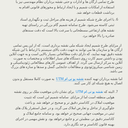
طرح تمامی ارگان ها و ادارات و حتی نقشه برداران نظام مهندسی نیز با
استفاده از امکانات شمیم و با ایجاد ارتباط و مجوزهای قانونی اقدام به
برداشت قطعات خواهد شد.
با اجرای طرح شبکه شمیم از هزینه های مراحل ثبت و نگهداری اسناد
ثبتی کاسته می‌شود. طرح سامانه شمیم گام بزرگی در راستای تهیه
نقشه های ارتفاعی مسطحاتی با سرعت بالا است که دقت سندهای
صادره را بالا خواهد برد.
از مزایای طرح شمیم ایجاد شبکه ملی نقشه برداری است، که از این پس تمامی
ارگان ها و سازمان ها می توانند به جهت دقت بالای سیستم با ارتباط با این شبکه
نقشه دقیق تهیه نمایند، که دارای دقت مطالعاتی بسیار بالایی است و به جهت آنلاین
بودن و داشتن سیم کارت روی دستگاه های سیار اطلاعات و مختصات به صورت
آنلاین به مرکز ارسال می گردد. از اهداف عمومی کارهای مطالعاتی ژئودینامیکی و
زمین شناسی میکروژئودوی و مطالعات جابجایی گسل و سدها و سازه های بزرگ
می باشد.
اما نقشه برداران تهیه کننده
نقشه یو تی ام
UTM
به صورت کاملا مستقل و بدون
اتصال به هیچ شبکه ای کار می کنند.
البته که
نقشه یو تی ام
UTM
برای نشان دادن موقعیت ملک بر روی نقشه
هوایی منطقه است اما از مزایای سامانه شمیم این است که تثبیت
موقعیت املاک در کاداستر دقیق تر و صحیح تر خواهد شد. و باعث
جلوگیری از تداخل و تعارض املاک می گردد. و در عمل استقرار پلاک های
ثبتی در موقعیت جهانی صحیح تر خواهد بود. و سامانه جامع املاک و
کاداستر دقیق تر، مطمئن تر و جامع ترخواهد بود. و نقش مهمی در اجرای
بهینه قانون کاداستر و حد نگاری دارد.