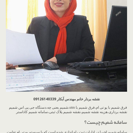
نقشه بردار خانم مهندس آبکار 09126140339
فرق شمیم با یو تی ام،فرق شمیم با utm،شمیم یعنی چه،دستگاه جی پی اس شمیم
نقشه برداری،هزینه نقشه شمیم،نقشه شمیم پلاک ثبتی،سامانه شمیم کاداستر
سامانه شمیم چیست؟
سامانه شمیم اخیرا در ادارات ثبت راه اندازی شده است که با سیستم یو تی ام تفاوت