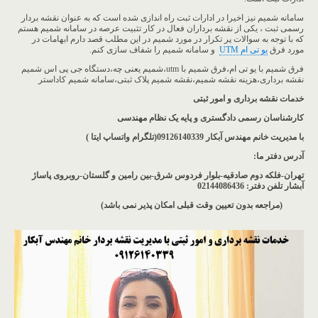
سامانه شمیم نیز اخیرا در ادارات ثبت راه اندازی شده است که به عنوان نقشه بردار
رسمی ثبت ، یکی از نقشه برداران فعال در کار تثبیت عرصه در سامانه شمیم هستم
که با توجه به سوالات پر تکرار در مورد شمیم در این مطلب قصد دارم ابهامات در
مورد فرق
یو تی ام UTM
و سامانه شمیم را شفاف سازی کنم.
فرق شمیم با یو تی ام،فرق شمیم با utm،شمیم یعنی چه،دستگاه جی پی اس شمیم
نقشه برداری،هزینه نقشه شمیم،نقشه شمیم پلاک ثبتی،سامانه شمیم کاداستر
خدمات نقشه برداری و امور ثبتی
کارشناسان رسمی دادگستری و پایه یک نظام مهندسی
با مدیریت خانم مهندس آبکار
09126140339(تلگرام واتساپ ایتا )
آدرس دفتر ما
:
تهران-فلکه دوم صادقیه-بلوار فردوس شرق-بین رامین و گلستان-روبروی پاساژ
آبشار
تلفن دفتر: 02144086436
(مراجعه بدون تعیین وقت قبلی امکان پذیر نمی باشد
)