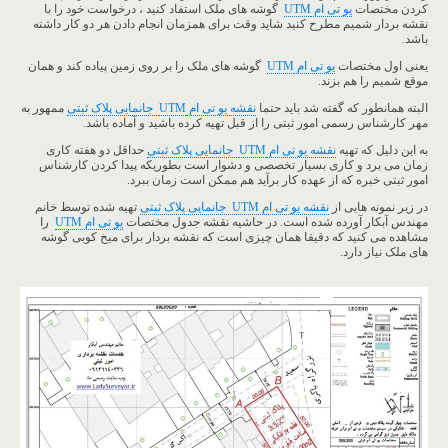
کردن مختصات
یو تی ام
UTM
گوشه های ملک استفاد کنید ، درخواست خود را با
نقشه بردار شمیم مطرح کنید شاید وقت برای همزمان انجام دادن هر دو کار داشته
باشد.
یعنی اول مختصات
یو تی ام
UTM
گوشه های ملک را بر روی زمین پیاده کند و همان
موقع شمیم را هم بزند.
البته همانطور که گفته شد باید حتما
نقشه یو تی ام
UTM
جانمایی پلاک ثبتی
ممهور به
مهر کارشناس رسمی امور ثبتی را از قبل تهیه کرده باشید و آماده باشد.
به این دلیل که تهیه
نقشه یو تی ام
UTM
جانمایی پلاک ثبتی
حداقل دو هفته کاری
زمان می برد و کاری بسیار تخصصی و دشوار است بطوریکه پیدا کردن کارشناس
امور ثبتی خبره که از عهده کار برآید هم ممکن است زمان ببرد.
در زیر نمونه هایی از
نقشه یو تی ام UTM جانمایی پلاک ثبتی
تهیه شده توسط خانم
مهندس آبکار آورده شده است. در حاشیه نقشه جدول مختصات
یو تی ام UTM
را
مشاهده می کنید که دقیقا همان چیزی است که نقشه بردار برای میخ کوبی گوشه
های ملک نیاز دارد.