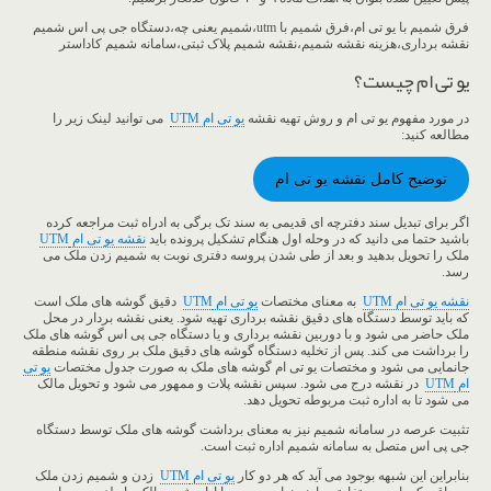
فرق شمیم با یو تی ام،فرق شمیم با utm،شمیم یعنی چه،دستگاه جی پی اس شمیم
نقشه برداری،هزینه نقشه شمیم،نقشه شمیم پلاک ثبتی،سامانه شمیم کاداستر
یو تی ام چیست؟
در مورد مفهوم یو تی ام و روش تهیه نقشه
یو تی ام UTM
می توانید لینک زیر را
مطالعه کنید:
توضیح کامل نقشه یو تی ام
اگر برای تبدیل سند دفترچه ای قدیمی به سند تک برگی به ادراه ثبت مراجعه کرده
باشید حتما می دانید که در وحله اول هنگام تشکیل پرونده باید
نقشه یو تی ام
UTM
ملک را تحویل بدهید و بعد از طی شدن پروسه دفتری نوبت به شمیم زدن ملک می
رسد.
نقشه یو تی ام UTM
به معنای مختصات
یو تی ام
UTM
دقیق گوشه های ملک است
که باید توسط دستگاه های دقیق نقشه برداری تهیه شود. یعنی نقشه بردار در محل
ملک حاضر می شود و با دوربین نقشه برداری و یا دستگاه جی پی اس گوشه های ملک
را برداشت می کند. پس از تخلیه دستگاه گوشه های دقیق ملک بر روی نقشه منطقه
جانمایی می شود و مختصات یو تی ام گوشه های ملک به صورت جدول مختصات
یو تی
ام
UTM
در نقشه درج می شود. سپس نقشه پلات و ممهور می شود و تحویل مالک
می شود تا به اداره ثبت مربوطه تحویل دهد.
تثبیت عرصه در سامانه شمیم نیز به معنای برداشت گوشه های ملک توسط دستگاه
جی پی اس متصل به سامانه شمیم اداره ثبت است.
بنابراین این شبهه بوجود می آید که هر دو کار
یو تی ام
UTM
زدن و شمیم زدن ملک