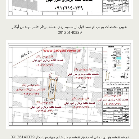
تعیین مختصات یو تی ام سند قبل از شمیم زدن نقشه بردار خانم مهندس آبکار
09126140339
نمونه نقشه هوایی یو تی ام دقیق نقشه بردار خانم مهندس آبکار 09126140339