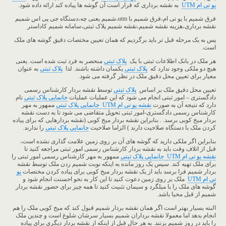
یو تی ام
UTM
به نقشه برداری که قرار است آن گوشه ها پیاده کند ارائه داده شود.
فرق شمیم با یو تی ام،فرق شمیم با utm،شمیم یعنی چه،دستگاه جی پی اس شمیم
نقشه برداری،هزینه نقشه شمیم،نقشه شمیم پلاک ثبتی،سامانه شمیم کاداستر
پس به یک مرحله قبل تر باید برگردیم که همان تعیین مختصات دقیق گوشه های ملک
است.
هر ملک در بانک اطلاعات ثبتی با یک
پلاک ثبتی
منحصر به فرد ثبت شده است. یعنی
هیچ دو ملکی وجود ندارد که
پلاک ثبتی
یکسان داشته باشند. لذا
پلاک ثبتی
به عنوان
معیار برای تعیین محل دقیق ملک در نظر گرفته می شود.
تعیین محل دقیق ملک بر اساس
پلاک ثبتی
توسط نقشه بردار کارشناس رسمی
دادگستری – امور ثبتی انجام می شود که این عملیات عملیات
جانمایی پلاک ثبتی
نام
دارد که نتیجه آن به صورت
نقشه یو تی ام UTM جانمایی پلاک ثبتی
ممهور به مهر
کارشناس رسمی دادگستری-امور ثبتی تحویل متقاضی می شود تا به دست نقشه
بردار میخ کوبی برسد. . بنابراین نقشه بردار میخ کوبی (نقشه بردارهایی که برای پیاده
کردن ملک با دستگاه صلاحیت دارند ) الزاما صلاحیت
جانمایی پلاک ثبتی
را ندارند.
بنابراین اگر ملکی دارید که گوشه های آن بر روی زمین علامت گذاری نشده است،
قبل از اتلاف وقت باید به نقشه بردار کارشناس رسمی امور ثبتی مراجعه کنید تا
نقشه یو تی ام
UTM
جانمایی پلاک ثبتی
ممهور به مهر کارشناس رسمی امور ثبتی را
برای ملک تهیه کند. سپس یک روز مانده به اینکه نوبت شمیم زدن ملک توسط نقشه
بردار شمیم فرا برسد باید از یک نقشه بردار میخ کوبی برای پیاده کردن مختصات
یو
تی ام
UTM
ملک بر روی زمین دعوت کنید تا این کار به نحو احسنت انجام شود و
گوشه های ملک را با میلگرد و سیمان تثبیت کنید تا همه چیز برای حضور نقشه بردار
شمیم از قبل محیا باشد.
البته بسیار بهتر است اگر همان نقشه بردار شمیم قبول کند که میخ کوبی ملک را هم
انجام بدهد اما معمولا نقشه برداران شمیم بسیار سرشان شلوغ است و چندین ملک
را باید در روز شمیم بزنند. به هر حال قبل از اینکه از نقشه بردار دیگری برای پیاده