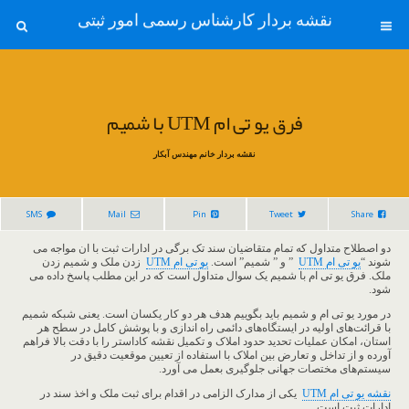
نقشه بردار کارشناس رسمی امور ثبتی
فرق یو تی ام UTM با شمیم
نقشه بردار خانم مهندس آبکار
SMS
Mail
Pin
Tweet
Share
دو اصطلاح متداول که تمام متقاضیان سند تک برگی در ادارات ثبت با ان مواجه می
شوند “
یو تی ام UTM
” و ” شمیم” است.
یو تی ام UTM
زدن ملک و شمیم زدن
ملک. فرق یو تی ام با شمیم یک سوال متداول است که در این مطلب پاسخ داده می
شود.
در مورد یو تی ام و شمیم باید بگوییم هدف هر دو کار یکسان است. یعنی شبکه شمیم
با قرائت‌های اولیه در ایستگاه‌های دائمی راه اندازی و با پوشش کامل در سطح هر
استان، امکان عملیات تحدید حدود املاک و تکمیل نقشه کاداستر را با دقت بالا فراهم
آورده و از تداخل و تعارض بین املاک با استفاده از تعیین موقعیت دقیق در
سیستم‌های مختصات جهانی جلوگیری بعمل می آورد.
نقشه یو تی ام UTM
یکی از مدارک الزامی در اقدام برای ثبت ملک و اخذ سند در
ادارات ثبت است.