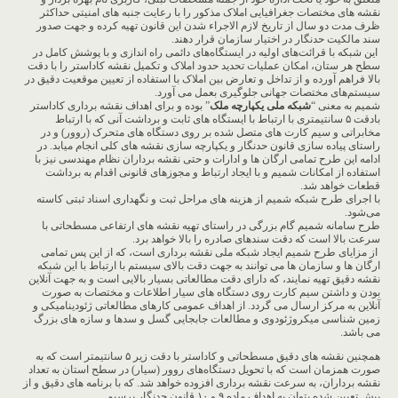
نقشه های مختصات جغرافیایی املاک مذکور را با رعایت جنبه های امنیتی حداکثر
ظرف مدت دو سال از تاریخ لازم الاجراء شدن این قانون تهیه کرده و جهت صدور
سند مالکیت حدنگار در اختیار سازمان قرار دهند.
این شبکه با قرائت‌های اولیه در ایستگاه‌های دائمی راه اندازی و با پوشش کامل در
سطح هر ستان، امکان عملیات تحدید حدود املاک و تکمیل نقشه کاداستر را با دقت
بالا فراهم آورده و از تداخل و تعارض بین املاک با استفاده از تعیین موقعیت دقیق در
سیستم‌های مختصات جهانی جلوگیری بعمل می آورد.
شمیم به معنی “
شبکه ملی یکپارچه ملک
” بوده و برای اهداف نقشه برداری کاداستر
بادقت ۵ سانتیمتری با ارتباط با ایستگاه های ثابت و برداشت آنی که با ارتباط
مخابراتی و سیم کارت های متصل شده بر روی دستگاه های متحرک (روور) و در
راستای پیاده سازی قانون حدنگار و یکپارچه سازی نقشه های کلی انجام میابد. در
ادامه این طرح تمامی ارگان ها و ادارات و حتی نقشه برداران نظام مهندسی نیز با
استفاده از امکانات شمیم و با ایجاد ارتباط و مجوزهای قانونی اقدام به برداشت
قطعات خواهد شد.
با اجرای طرح شبکه شمیم از هزینه های مراحل ثبت و نگهداری اسناد ثبتی کاسته
می‌شود.
طرح سامانه شمیم گام بزرگی در راستای تهیه نقشه های ارتفاعی مسطحاتی با
سرعت بالا است که دقت سندهای صادره را بالا خواهد برد.
از مزایای طرح شمیم ایجاد شبکه ملی نقشه برداری است، که از این پس تمامی
ارگان ها و سازمان ها می توانند به جهت دقت بالای سیستم با ارتباط با این شبکه
نقشه دقیق تهیه نمایند، که دارای دقت مطالعاتی بسیار بالایی است و به جهت آنلاین
بودن و داشتن سیم کارت روی دستگاه های سیار اطلاعات و مختصات به صورت
آنلاین به مرکز ارسال می گردد. از اهداف عمومی کارهای مطالعاتی ژئودینامیکی و
زمین شناسی میکروژئودوی و مطالعات جابجایی گسل و سدها و سازه های بزرگ
می باشد.
همچنین نقشه های دقیق مسطحاتی و کاداستر با دقت زیر ۵ سانتیمتر است که به
صورت همزمان است که با تحویل دستگاه‌های روور (سیار) در سطح استان به تعداد
نقشه برداران، به سرعت نقشه برداری افزوده خواهد شد. که با برنامه های دقیق و از
پیش تعیین شده بتوان به اهداف ماده ۹ و ۱۰ قانون حدنگار برسیم.