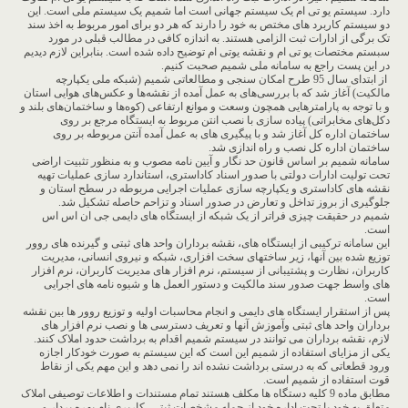
دارد. سیستم یو تی ام یک سیستم جهانی است اما شمیم یک سیستم ملی است. این
دو سیستم کاربرد های مختص به خود را دارند که هر دو برای امور مربوط به اخذ سند
تک برگی از ادارات ثبت الزامی هستند. به اندازه کافی در مطالب قبلی در مورد
سبستم مختصات یو تی ام و نقشه یو‌تی ام توضیح داده شده است. بنابراین لازم دیدیم
در این پست راجع به سامانه ملی شمیم صحبت کنیم.
از ابتدای سال 95 طرح امکان سنجی و مطالعاتی شمیم (شبکه ملی یکپارچه
مالکیت) آغاز شد که با بررسی‌های به عمل آمده از نقشه‌ها و عکس‌های هوایی استان
و با توجه به پارامترهایی همچون وسعت و موانع ارتفاعی (کوه‌ها و ساختمان‌های بلند و
دکل‌های مخابراتی) پیاده سازی با نصب انتن مربوط به ایستگاه مرجع بر روی
ساختمان اداره کل آغاز شد و با پیگیری های به عمل آمده آنتن مربوطه بر روی
ساختمان اداره کل نصب و راه اندازی شد.
سامانه شمیم بر اساس قانون حد نگار و آیین نامه مصوب و به منظور تثبیت اراضی
تحت تولیت ادارات دولتی با صدور اسناد کاداستری، استاندارد سازی عملیات تهیه
نقشه های کاداستری و یکپارچه سازی عملیات اجرایی مربوطه در سطح استان و
جلوگیری از بروز تداخل و تعارض در صدور اسناد و تزاحم حاصله تشکیل شد.
شمیم در حقیقت چیزی فراتر از یک شبکه از ایستگاه های دایمی جی ان اس اس
است.
این سامانه ترکیبی از ایستگاه های، نقشه برداران واحد های ثبتی و گیرنده های روور
توزیع شده بین آنها، زیر ساختهای سخت افزاری، شبکه و نیروی انسانی، مدیریت
کاربران، نظارت و پشتیبانی از سیستم، نرم افزار های مدیریت کاربران، نرم افزار
های واسط جهت صدور سند مالکیت و دستور العمل ها و شیوه نامه های اجرایی
است.
پس از استقرار ایستگاه های دایمی و انجام محاسبات اولیه و توزیع روور ها بین نقشه
برداران واحد های ثبتی وآموزش آنها و تعریف دسترسی ها و نصب نرم افزار های
لازم، نقشه برداران می توانند در سیستم شمیم اقدام به برداشت حدود املاک کنند.
یکی از مزایای استفاده از شمیم این است که این سیستم به صورت خودکار اجازه
ورود قطعاتی که به درستی برداشت نشده اند را نمی دهد و این مهم یکی از نقاط
قوت استفاده از شمیم است.
مطابق ماده 9 کلیه دستگاه ها مکلف هستند تمام مستندات و اطلاعات توصیفی املاک
متعلق به خود یا تحت اداره خود از جمله مشخصات ثبتی، کاربری نام بهره بردار و