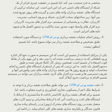
منحصر به فرد منتسب می کند. اما شمیم در حقیقت چیزی فراتر از یک
شبکه از ایستگاه های دایمی جی ان اس اس است. این سامانه ترکیبی از
ایستگاه های، نقشه برداران واحد های ثبتی و گیرنده های روور توزیع شده
بین آنها، زیر ساختهای سخت افزاری، شبکه و نیروی انسانی، مدیریت
کاربران، نظارت و پشتیبانی از سیستم، نرم افزار های مدیریت کاربران،
نرم افزار های واسط جهت صدور سند مالکیت و دستور العمل ها و شیوه
نامه های اجرایی است.
روش انجام عملیات نقشه برداری
یو تی ام
UTM
و دستگاه مورد استفاده
طبق تشخیص و صلاحدید نقشه بردار می تواند متنوع باشد. اما شمیم
اینطور نیست.
یکی از مزایای استفاده از شمیم این است که این سیستم به صورت خودکار اجازه
ورود قطعاتی که به درستی برداشت نشده اند را نمی دهد و این مهم یکی از نقاط
قوت استفاده از شمیم است. همچنین روش کار کاملا تعریف شده و طبق
دستورالعمل باید باشد. به این ترتیب که پس از استقرار ایستگاه های دایمی و انجام
محاسبات اولیه و توزیع روور ها بین نقشه برداران واحد های ثبتی وآموزش آنها و
تعریف دسترسی ها و نصب نرم افزار های لازم، نقشه برداران می توانند در سیستم
شمیم اقدام به برداشت حدود املاک کنند.
دقت
نقشه یو تی ام
UTM
می تواند طبق صلاحدید نقشه بردار و با توجه به
شرایط ملک اعم از مسکونی تجاری کشاورزی و غیره متفاوت باشد. اما
شمیم برای اهداف نقشه برداری کاداستر بادقت ۵ سانتیمتری با ارتباط با
ایستگاه های ثابت و برداشت آنی که با ارتباط مخابراتی و سیم کارت های
متصل شده بر روی دستگاه های متحرک (روور) و در راستای پیاده سازی
قانون حدنگار و یکپارچه سازی نقشه های کلی انجام میابد. در ادامه این