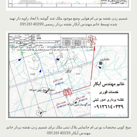
شمیم زدن نقشه یو تی ام هوایی وضع موجود ملک چند گوشه با ابعاد زاویه دار تهیه
شده توسط خانم مهندس آبکار نقشه بردار رسمی 09126140399
میخ کوبی مختصات یو تی ام جانمایی پلاک ثبتی ملک برای شمیم زدن نقشه بردار خانم
مهندس آبکار 09126140339