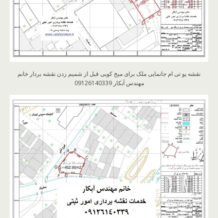
نقشه یو تی ام جانمایی ملک برای میخ کوبی قبل از شمیم زدن نقشه بردار خانم
مهندس آبکار 09126140339