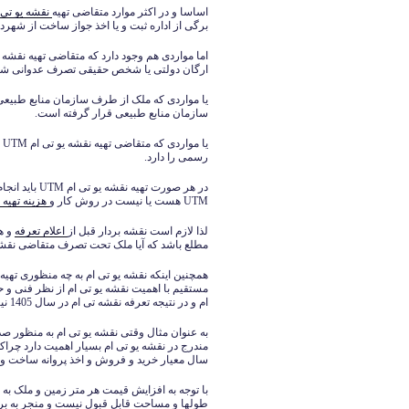
اساسا و در اکثر موارد متقاضی تهیه
نقشه یو تی ام 
برگی از اداره ثبت و یا اخذ جواز ساخت از شهرد
ارگان دولتی یا شخص حقیقی تصرف عدوانی ش
یا مواردی که ملک از طرف سازمان منابع طبیع
سازمان منابع طبیعی قرار گرفته است.
یا
رسمی را دارد.
در هر صورت ته
UTM هست یا نیست در روش کار و
هزینه تهیه نق
لذا لازم است نقشه بردار قبل از
اعلام تعرفه
مطلع باشد که آیا ملک تحت تصرف متقاضی نقشه یو تی ام UTM
همچنین اینکه نقشه یو تی ام به چه منظوری تهی
مستقیم با اهمیت نقشه یو تی ام از نظر فنی و ح
ام و در نتیجه تعرفه نقشه تی ام در سال 1405 نیز می باشد.
به عنوان مثال وقتی نقشه یو تی ام به منظور
مندرج در نقشه یو تی ام بسیار اهمیت دارد چرا
سال معیار خرید و فروش و اخذ پروانه ساخت و 
با توجه به افزایش قیمت هر متر زمین و ملک به
طولها و مساحت قابل قبول نیست و منجر به بر