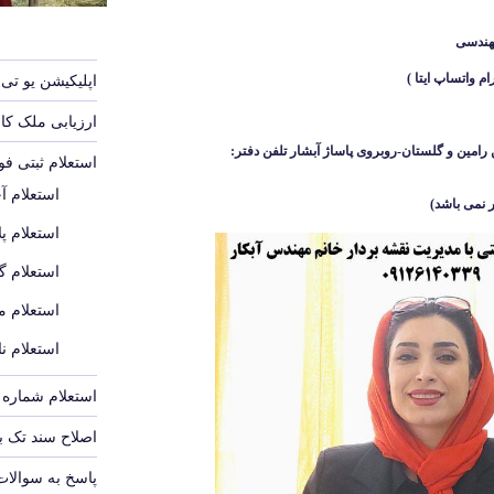
هندسی
اپلیکیشن یو تی 
ارزیابی ملک ک
رامین و گلستان-روبروی پاساژ آبشار
تلفن دفتر:
استعلام ثبتی ف
استعلام آ
 نمی باشد
)
استعلام پل
استعلام گ
استعلام م
استعلام ن
استعلام شماره پ
اصلاح سند تک 
پاسخ به سوالات