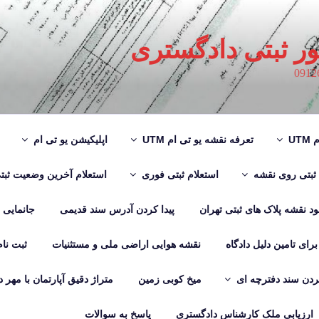
ور ثبتی دادگستری
UT
تعرفه نقشه یو تی ام UTM
اپلیکیشن یو تی ام
 ثبتی روی نقشه
استعلام ثبتی فوری
استعلام آخرین وضعیت ثبت
لود نقشه پلاک های ثبتی تهران
پیدا کردن آدرس سند قدیمی
جانمایی
رای تامین دلیل دادگاه
نقشه هوایی اراضی ملی و مستثنیات
ثبت نا
دن سند دفترچه ای
میخ کوبی زمین
متراژ دقیق آپارتمان با مهر 
ارزیابی ملک کارشناس دادگستری
پاسخ به سوالات