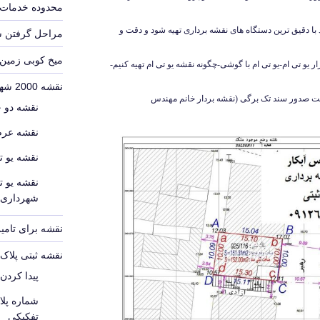
محدوده خدمات 
د با دقیق ترین دستگاه های نقشه برداری تهیه شود و دقت و
مراحل گرفتن 
میخ کوبی زمین
 یو تی ام-نرم افزار یو تی ام-یو تی ام با گوشی-چگونه نقشه یو تی ام تهیه کنیم-
نقشه 2000 شهرداری
 جهت صدور سند تک برگی (نقشه بردار خانم مهندس
نقشه دو 
نقشه عرص
نقشه یو ت
نقشه یو ت
شهرداری
نقشه برای تامین
نقشه ثبتی پلا
پیدا کردن
شماره پل
تفکیکی