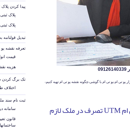
پیدا کردن پلاک 
پلاک ثبتی
پلاک ثبتی
تبدیل قولنامه ب
تعرفه نقشه یو تی 
قیمت انواع
هزینه نقشه
09
تک برگ کردن س
 یو تی ام-نرم افزار یو تی ام-یو تی ام با گوشی-چگونه نقشه یو تی ام تهیه کنیم-
اختلاف ط
ثبت نام سند مل
آیا برای تهیه نقشه یو تی ام UTM تصرف در ملک لازم
سامانه د
قانون تع
ساختمانه