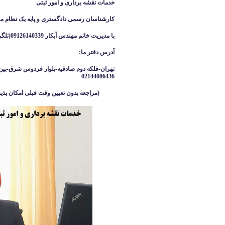
خدمات نقشه برداری و امور ثبتی
کارشناسان رسمی دادگستری و پایه یک نظام م
با مدیریت خانم مهندس آبکار
09126140339(تلگرام واتساپ ایتا )
آدرس دفتر ما
:
تهران-فلکه دوم صادقیه-بلوار فردوس شرق-بین 
02144086436
(مراجعه بدون تعیین وقت قبلی امکان پذیر