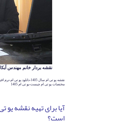
نقشه بردار خانم مهندس آبکار 126140339
نقشه یو تی ام سال 1405-دانلود
مختصات یو تی ام چیست-یو تی ام 1405
است؟