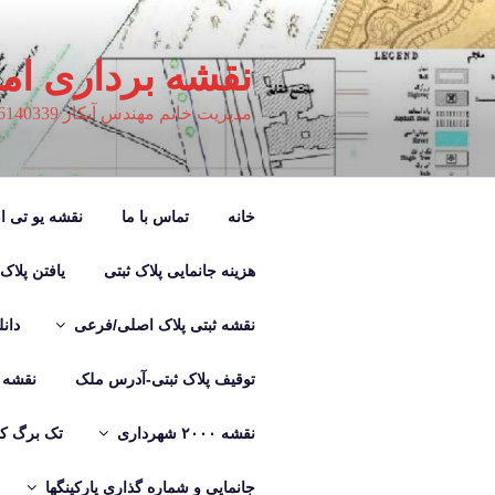
فتن
ه
حتوا
نقشه برداری ام
مدیریت خانم مهندس آبکار 09126140339
خانه
تماس با ما
نقشه یو تی ام M
هزینه جانمایی پلاک ثبتی
یافتن پلاک
نقشه ثبتی پلاک اصلی/فرعی
دان
توقیف پلاک ثبتی-آدرس ملک
نقشه ب
نقشه ۲۰۰۰ شهرداری
تک برگ کر
جانمایی و شماره گذاری پارکینگها