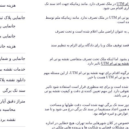
UTM
در ملک تصرف دارد. مانند زمانیکه جهت اخذ سند تک
هزینه سند م
اری اقدام می شود.
جانمایی پلاک ث
اما مواردی هم وجود دارد که متقاضی تهیه نقشه یو تی ام UTM در ملک تصرف ندارد. مانند زمانیکه ملم توسط
ده است.
جانمایی رو
ی به عنوان اراضی ملی اعلام شده است و تحت تصرف
جانمایی 
 مواردی که متقاضی تهیه نقشه یو تی ام UTM قصد توقیف ملک و یا رای دادگاه برای الزام به تنظیم سند
هزینه جانم
جانمایی و شماره
یه نقشه یو تی ام UTM باید انجام بشود. اما اینکه ملک تحت تصرف متقاضی نقشه یو تی ام
شه یو تی ام UTM
تاثیر دارد.
خدمات نقشه برد
و هرگونه اقدام برای تهیه نقشه یو تی ام UTM، از این مسئله مهم
 هست یا خیر.
دانلود نقشه پلا
ه شده است و برای چه منظوری قرار است استفاده شود تاثیر
سند تک برگی
قوقی دارد. این مهم تعیین کننده ی دقت و کیفیت نقشه یو تی
متراژ دقیق آپار
 صدور سند تک برگی تهیه شده است، دقت طولها و مساحت
که همین اعداد مستقیما در سند تک برگی درج می شود و تا صد
محاسبه مت
عوارض و غیره خواهد بود.
نقشه بردا
 خصوص در کلان شهرهایی مانند تهران، هیچ خطایی در اندازه
وز مشکلات قضایی و شکایت ها و پرونده هایی ملکی در