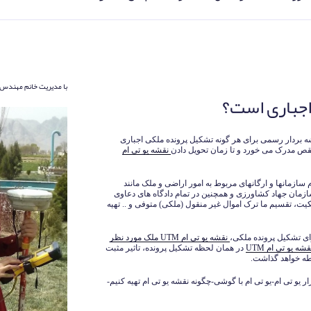
با مدیریت خانم مهندس 
 بردار رسمی برای هر گونه تشکیل پرونده ملکی اجباری
نقشه یو تی ام
 سازمانها و ارگانهای مربوط به امور اراضی و ملک مانند
زمان جهاد کشاورزی و همچنین در تمام دادگاه های دعاوی
کیت، تقسیم ما ترک اموال غیر منقول (ملکی) متوفی و .. تهیه
رای تشکیل پرونده ملکی،
نقشه یو تی ام UTM ملک مورد نظر
شه یو تی ام UTM
در همان لحظه تشکیل پرونده، تاثیر مثبت
طه خواهد گذاشت.
 یو تی ام-نرم افزار یو تی ام-یو تی ام با گوشی-چگونه نقشه یو تی ام تهیه کنیم-