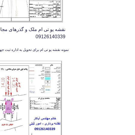
نقشه یو تی ام ملک و گذرهای مجاو
09126140339
نمونه نقشه یو تی ام برای تحویل به اداره ثبت ج