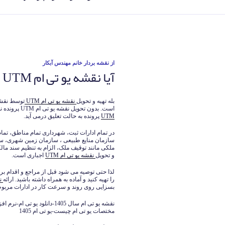
نوشته‌شده
از
نقشه بردار خانم مهندس آبکار
آیا نقشه یو تی ام UTM اجباری است؟
در
بله تهیه و تحویل
نقشه یو تی ام UTM
توسط نقشه
است. بدون تحویل نقشه یو تی ام UTM پرونده نقص مدرک می خورد و تا زمان تحویل دادن
UTM
پرونده به حالت تعلیق درمی آید.
در تمام ادارات ثبت، شهرداری تمام مناطق، تمام
سازمان منایع طبیعی ، سازمان زمین شهری، سا
ملکی مانند توقیف ملک، الزام به تنظیم سند مال
و تحویل
نقشه یو تی ام UTM
اجباری است.
لذا حتی توصیه می شود قبل از مراجع و اقدام ب
را تهیه کنید و آماده به همراه داشته باشید. ارائه
نق
بسزایی روی روند و سرعت کار در ادارات مربو
نقشه یو تی ام سال 1405-دانلود
مختصات یو تی ام چیست-یو تی ام 1405