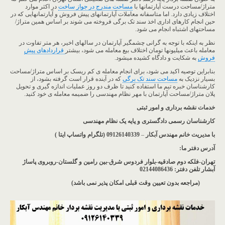
متراژ/مساحت درست آپارتمانها با
مساحت مندرج در جواز ساخت
در اکثر موارد
اختلاف زیادی دارد. اما متاسفانه معاملات آپارتمانهای پیش فروش و آپارتمانهایی که در
حین انجام کارهای اداری اخذ سند تک برگی فروخته می شوند بر اساس همین متراژ/
مساحتهای اشتباه انجام می شود.
نظر به اینکه با توجه به گرانی چشمگیر آپارتمان در سالهای اخیر، هر متر تفاوت در
معامله باعث میلیونها تومان اختلاف بیع معامله می شود، بیشتر
قراردادهای پیش
فروش
به شکایت و دادگاه کشیده میشود.
بنابراین توصیه اکید می شود، برای انجام معامله ی کم ریسک بر اساس متراژ/مساحت
بسیار نزدیک به
مساحت سند تک برگی
که در آینده قرار است گرفته بشود، از
کارشناسان خبره تیم ما استفاده کنید تا ظرف دو روز عملیات اندازه گیری و تحویل
پلان متراژ/مساحت آپارتمان با مهر نظام مهندسی را ضمیمه معامله ی خود کنید.
خدمات نقشه برداری و امور ثبتی
کارشناسان رسمی دادگستری و پایه یک نظام مهندسی
با مدیریت خانم مهندس آبکار
–
09126140339 (تلگرام واتساپ ایتا )
آدرس دفتر ما
:
تهران-فلکه دوم صادقیه-بلوار فردوس شرق-بین رامین و گلستان-روبروی پاساژ
آبشار
تلفن دفتر: 02144086436
(مراجعه بدون تعیین وقت قبلی امکان پذیر نمی باشد
)