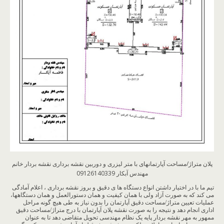
پلان متراژ/مساحت آپارتمانهای با متر لیزری و دوربین نقشه برداری نقشه بردار خانم
مهندس آبکار 09126140339
تیم ما با در اختیار داشتن انواع دستگاه ها ی دقیق و بروز نقشه برداری ، اعلام آمادگی
می کند که به صورت آزاد ولی با همان کیفیت و همان دستورالعمل و همان دستگاهها،
عملیات تعیین متراژ/مساحت دقیق آپارتمان را بدون نیاز به طی هیچ گونه مراحل
اداری انجام دهد و نتیجه را به صورت نقشه پلان آپارتمان با درج متراژ/مساحت دقیق
ممهور به مهر نقشه بردار پایه یک نظام مهندسی تحویل متقاضی دهد تا به عنوان