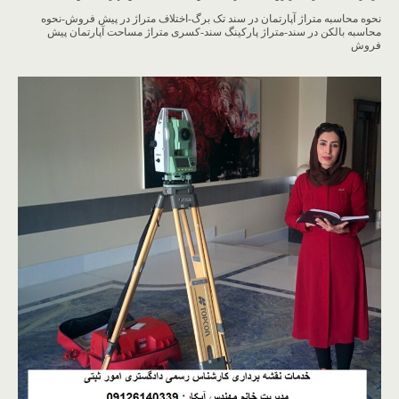
نحوه محاسبه متراژ آپارتمان در سند تک برگ-اختلاف متراژ در پیش فروش-نحوه
محاسبه بالکن در سند-متراژ پارکینگ سند-کسری متراژ مساحت آپارتمان پیش
فروش