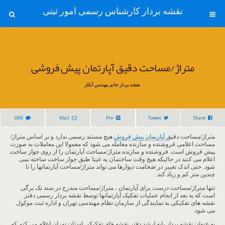
نقشه بردار کارشناس رسمی امور ثبتی
متراژ/مساحت دقیق آپارتمان پیش فروشی
نقشه بردار خانم مهندس آبکار
SMS
Mail
Pin
Tweet
Share
متراژ/مساحت دقیق
آپارتمان پیش فروش
هیچ مستند رسمی ندارد و بر اساس متراژ/
مساحت اعلامی فروشنده و سازنده معامله می شود که معمولا این معاملات به صورت
پیش فروش است. فروشنده و سازنده متراژ/مساحت آپارتمان را از روی جواز ساخت
اعلام می کنند در حالیکه هیچ وقت ساختمان به عینا طبق جواز ساخت ساخته نمی
شود. حتی اندک تغییر در ضخامت دیوارها می تواند متراژ/مساحت آپارتمانها را تا
چندین متر کم و زیاد کند.
تنها متراژ/مساحت درست برای آپارتمان ، متراژ/مساحت مندرج در سند تک برگی
است که به بعد از انجام عملیات تفکیک آپارتمانها توسط نقشه بردار رسمی دفتر
نقشه های تفکیکی به نمایندگی از سازمان نظام مهندسی تهران و اداره ثبت موکول
می شود.
به عنوان نقشه بردار پایه ارشد دفتر نقشه های تفکیکی استان تهران اعلام می کنم که