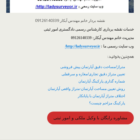
نقشه بردار خانم مهندس آبکار 09126140339
خدمات نقشه برداری کارشناس رسمی دادگستری امور ثبتی
مدیریت خانم مهندس آبکار: 09126140339
وب سایت رسمی ما :
http://ladysurveyor.ir/
همچنین بخوانید:
متراژ/مساحت دقیق آپارتمان پیش فروشی
تعیین متراژ دقیق تجاری/مغازه و سرقفلی
شماره گذاری پارکینگ آپارتمان
روش تعیین مساحت آپارتمان-متراژ واقعی آپارتمان
اختلاف متراژ آپارتمان با پایانکار
پارکینگ مزاحم چیست؟
مشاوره رایگان با وکیل ملکی و امور ثبتی