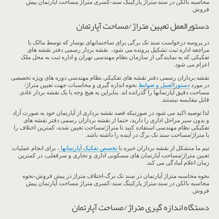
محاسبه بالکن در سند-متراژ پارکینگ سند-کسری متراژ مساحت آپارتمان پیش
فروش
دستورالعمل تعیین متراژ/مساحت آپارتمان
در پروسه درخواست سند تک برگی برای ساختمانهای نوساز که توسط مالک با
مراجعه اداره ثبت تشکیل پرونده می شود، نقشه بردار رسمی دفتر نقشه های
تفکیکی که به نمایندگی از سازمان نظام مهندسی تهران و اداره ثبت به محل ملک
اعزام می شود.
نقشه برداران رسمی دفتر نقشه های تفکیکی نظام مهندسی دوره های ویژه تخصصی
در مورد
دستورالعمل و ضوابط
نحوه اندازه گیری و محاسبات جهت تعیین متراژ/
مساحت دقیق آپارتمانها را گذرانده اند. بنابراین به هیچ وجه با یک نقشه بردار عادی
قابل مقایسه نیستند.
لذا توصیه اکید می شود در صورتیکه قصد نقشه برداری از آپارتمان خود به صورت آزاد
و بدون سیر مراحل اداری را دارید، حتما از نقشه برداران رسمی دفتر نقشه های
تفکیکی نظام مهندسی استفاده کنید تا متراژ/مساحت تعیین شده، کمترین اختلاف را
با متراژ/مساحت سند تک برگ در آینده را داشته باشد.
تیم ما متشکل از نقشه برداران خبره با
تخصص تفکیک آپارتمانها
، برای انجام عملیات
تعیین متراژ/مساحت آپارتمان های مسکونی اداری و تجاری و سرقفلی، در کمترین
زمان اعلام آمادگی می کند.
نحوه محاسبه متراژ آپارتمان در سند تک برگ-اختلاف متراژ در پیش فروش-نحوه
محاسبه بالکن در سند-متراژ پارکینگ سند-کسری متراژ مساحت آپارتمان پیش
فروش
دستگاه اندازه گیری متراژ/مساحت آپارتمان