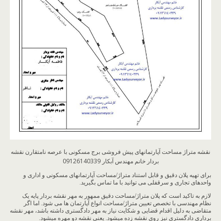
نقشه متراژ مساحت آپارتمانهای پیش فروشی برج مسکونی با عرصه نامتقارن نقشه
بردار خانم مهندس آبکار 09126140339
برای تهیه پلان دقیق و قابل استناد متراژ/مساحت آپارتمانهای مسکونی و اداری و
واحدهای تجاری و سرقفلی می توانید با ما تماس بگیرید.
لازم به تاکید است که پلان متراژ/مساحت دقیق ممهور به مهر نقشه بردار پایه یک
نظام مهندسی با تخصص تعیین متراژ/مساحت انواع آپارتمان ها می شود. اما اگر
متقاضی به دلیل اقدام قضایی و شکایت نیاز به مهر دادگستری داشته باشد، مهر نقشه
برداری دادگستری نیز روی نقشه زده میشود. یعنی نقشه دو مهره میشود.