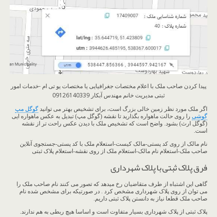
پیدا کردن صاحب ملک با اعلام مختصات جغرافیایی یا مختصات یو تی ام -خدمات امور
ثبتی مدیریت خانم مهندس آبکار 09126140339
اگر ملک مورد نظر زمین خالی بزرگ است، برای تشخیص بهتر می توانید
گوگل مپ
گوشی
را روی حالت ماهواره بگذارید تا نقشه (گوگل مپ) تبدیل به عکس ماهواره ایی
(گوگل ارث) بشود. واضح است که تشخیص ملک با دیدن عکس راحت تر از نقشه
است.
نام مالک از روی کد پستی-مالک کیست-استعلام ملک با کد پستی-جستجوی آنلاین
صاحب ملک-استعلام نام مالک-استعلام ملک از روی نقشه-استعلام پلاک ثبتی
فرق پلاک ثبتی با پلاک شهرداری
گاهی این اشتباه از طرف متقاضیان رخ میدهد که تصور می کنند نام صاحب ملک را
می توان از روی پلاک شهرداری مشخص کرد . در صورتیکه برای مشخص شده نام
صاحب ملک قطعا نیاز به دانستن پلاک ثبتی داریم.
پلاک ثبتی از پلاک شهرداری بسیار متفاوت است و اساسا هیچ ربطی به هم ندارند.