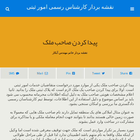
نقشه بردار کارشناس رسمی امور ثبتی
پیدا کردن صاحب ملک
نقشه بردار خانم مهندس آبکار
SMS
Mail
Pin
Tweet
Share
پیدا کردن صاحب ملک یکی از موارد مورد درخواست متقاضیان خدمات امور ثبتی
است. اولا برای پیدا کردن صاحب یک ملک لازم است که پلاک ثبتی ملک را بدانید. ثانیا
اعلام مشخصات هویتی صاحب ملک به دلیل اینکه اطلاعات محرمانه محسوب می شود
باید بر اساس موضوع و دلیل استفاده از این اطلاعات، توسط تیم کارشناسان رسمی
دادگستری ما بررسی و امکان سنجی بشود.
به عنوان مثال املاکی های یک منطقه تمایل دارند نام صاحب ملک هایی که معمولا به
صورت زمین خالی هستند بدانند تا بتوانند جهت انجام معامله ملکی و یا مذاکره برای
مشارکت در ساخت وارد عمل بشوند.
مورد بسیار پر تکرار مواردی است که ملک جهت توقیف معرفی شده است اما وکیل
از اینکه ملک واقعا به نام متهم باشد اطمینان ندارد لذا قبل از طی مراحل طولانی
برای ارائه دادخواست به دادگاه و انجام پروسه اداری استعلام از اداره ثبت، میخواهد