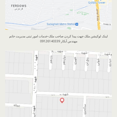
لینک لوکیشن ملک جهت پیدا کردن صاحب ملک-خدمات امور ثبتی مدیریت خانم
مهندس آبکار 09126140339