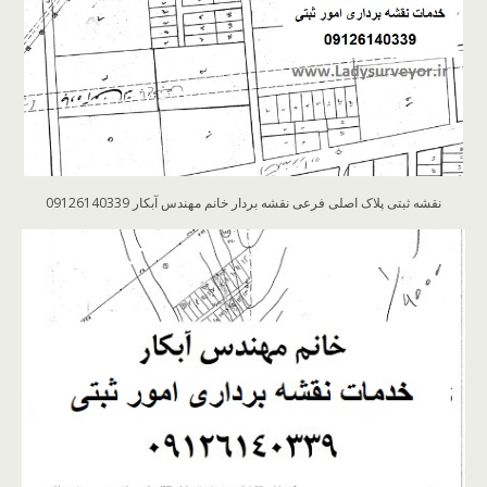
نقشه ثبتی پلاک اصلی فرعی نقشه بردار خانم مهندس آبکار 09126140339