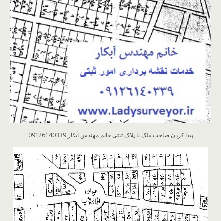
پیدا کردن صاحب ملک با پلاک ثبتی خانم مهندس آبکار 09126140339