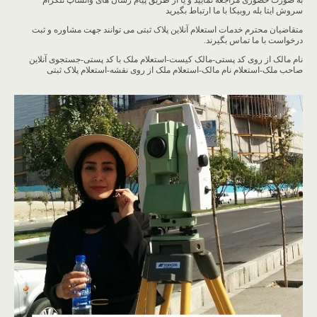
به صورت حضوری مراجعه نمایید و یا از طریق پیام رسان های واتساپ تلگرام
سروش ایتا بله روبیکا با ما ارتباط بگیرید
متقاضیان محترم خدمات استعلام آنلاین پلاک ثبتی می توانند جهت مشاوره و ثبت
درخواست با ما تماس بگیرند.
نام مالک از روی کد پستی-مالک کیست-استعلام ملک با کد پستی-جستجوی آنلاین
صاحب ملک-استعلام نام مالک-استعلام ملک از روی نقشه-استعلام پلاک ثبتی