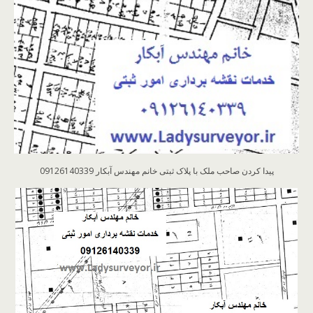
پیدا کردن صاحب ملک با پلاک ثبتی خانم مهندس آبکار 09126140339