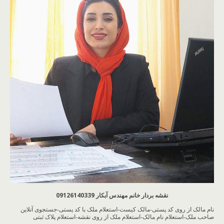
نقشه بردار خانم مهندس آبکار 09126140339
نام مالک از روی کد پستی-مالک کیست-استعلام ملک با کد پستی-جستجوی آنلاین
صاحب ملک-استعلام نام مالک-استعلام ملک از روی نقشه-استعلام پلاک ثبتی