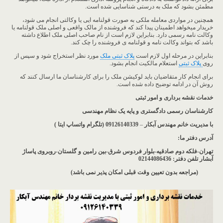
مطمئن بشود که ملک به درستی شناسایی شده است.
همچنین در مواردی معامله ملکی به صورت قولنامه ایی یا وکالتی انجام می شود،
خریدار میخواهد اطمینان پیدا کند که فروشنده از مالک واقعی و اصلی ملک قولنامه یا
وکالت نامه رسمی دارد. بنابراین لازم است از نام صاحب اصلی ملک اطلاع داشته
باشد که بتواند وکالت نامه و قولنامه ی فروشنده را چک کند.
بنابراین در مرحله اول لازم است
پلاک ثبتی ملک
مورد نظر استخراج شود و سپس از
روی
پلاک ثبتی
استعلام مالکیت انجام بشود.
برای انجام کار متقاضیان باید لوکیشن ملک را برای کارشناسان ما ارسال کنند که
روش آن در ادامه توضیح داده شده است.
خدمات نقشه برداری و امور ثبتی
کارشناسان رسمی دادگستری و پایه یک نظام مهندسی
با مدیریت خانم مهندس آبکار
–
09126140339 (تلگرام واتساپ ایتا )
آدرس دفتر ما
:
تهران-فلکه دوم صادقیه-بلوار فردوس شرق-بین رامین و گلستان-روبروی پاساژ
آبشار
تلفن دفتر: 02144086436
(مراجعه بدون تعیین وقت قبلی امکان پذیر نمی باشد
)