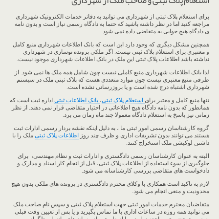
استعلام پلاک ثبتی و صاحب ملک از شهرداری
برای استعلام پلاک ثبتی از شهرداری می توانید به دفاتر خدمات الکترونیک شهرداری
مراجعه کنید اما در نظر داشته باشید که حتما به دادگاه رسمی نیاز است و بدون نامه
ی دادگاه هیچ جوابی به متقاضی داده نمی شود.
همچنین مشکل دیگری که وجود دارد این است که بانک اطلاعات شهرداری منبع کامل
و معتبری برای استعلام پلاک ثبتی نیست. اگر ملکی پرونده نوسازی در شهرداری
نداشته باشد اطلاعات پلاک ثبتی این ملک در بانک اطلاعات شهرداری موجود نیست.
لذا بانک اطلاعات شهرداری منبع کاملی نیست چون شامل همه ملک ها نمی شود. از
طرفی منبع معتبری نیست چون موارد متعددی هست که پلاک ثبتی ملک در سیستم
شهرداری اشتباه درج شده است و یا بروزرسانی نشده است.
تنها منبع کامل و معتبر برای
استعلام پلاک ثبتی
،
بانک اطلاعات ثبتی
اداره ثبت است که
همانطور که بدون نامه دادگاه هیچ اطلاعاتی در اختیار متقاضی قرار نمی دهند. از نظر
زمانی نیز پاسخ به استعلام دادگاه معمولا چند ماه زمان می برد.
گروه کارشناسان رسمی امور ثبتی ما ، به دلیل اینکه نقشه بردار رسمی ادارات ثبت
هستند می توانند بدون تشریفات اداری و ظرف چند روز
اطلاعات پلاک ثبتی
ملک را با
داشتن لوکیشن ملک استخراج کنند.
البته به عنوان کارشناسان رسمی دادگستری و ادارات ثبت و نظام مهندسی، برای
جلوگیری از سوء استفاده از اطلاعات پلاک ثبتی، قبل از انجام کار اسناد و مدارک و
دادخواست های متقاضی بررسی کارشناسانه می شود.
لازم به تاکید است همکاری با وکلای محترم دادگستری در پرونده های ملکی بدون هیچ
محدودیت و منعی انجام می شود.
متقاضیان محترم خدمات امور ثبتی جهت استعلام پلاک ثبتی و سپس نام صاحب ملک
می توانید همه روزه در ساعات اداری با ما تماس بگیرید و یا پس از تعیین وقت قبلی