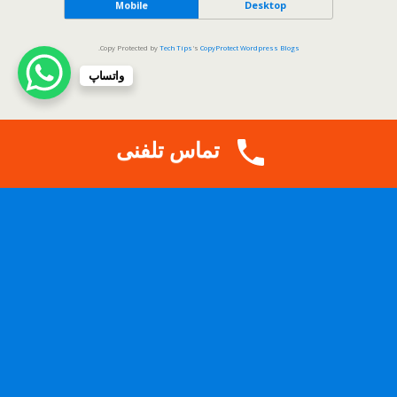
Mobile
Desktop
.
Copy Protected by
Tech Tips
's
CopyProtect Wordpress Blogs
واتساپ
تماس تلفنی