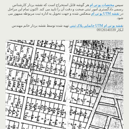
سپس
مختصات یو تی ام
هر گوشه قابل استخراج است که نقشه بردار کارشناس
رسمی دادگستری امور ثبتی صحت و دقت آن را تایید می کند. اکنون تمام این مراحل
در
نقشه UTM یو تی ام
منعکس شده و جهت تحویل به اداره ثبت مربوطه ممهور می
شود.
ن
قشه یو تی ام UTM جانمایی پلاک ثبتی
تهیه شده توسط نقشه بردار خانم مهندس
آبکار 09126140339