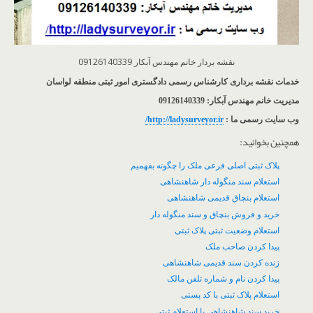
نقشه بردار خانم مهندس آبکار 09126140339
خدمات نقشه برداری کارشناس رسمی دادگستری امور ثبتی منطقه لواسان
مدیریت خانم مهندس آبکار: 09126140339
وب سایت رسمی ما :
http://ladysurveyor.ir/
همچنین بخوانید:
پلاک ثبتی اصلی فرعی ملک را چگونه بفهمیم
استعلام سند منگوله دار شاهنشاهی
استعلام بنچاق قدیمی شاهنشاهی
خرید و فروش بنچاق و سند منگوله دار
استعلام وضعیت ثبتی پلاک ثبتی
پیدا کردن صاحب ملک
زنده کردن سند قدیمی شاهنشاهی
پیدا کردن نام و شماره تلفن مالک
استعلام پلاک ثبتی با کد پستی
خرید سند شاهنشاهی با استعلام ثبتی