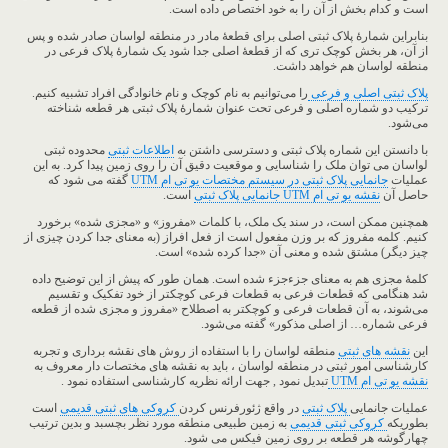
است و کدام بخش از آن را به خود اختصاص داده است.
بنابراین شمارۀ پلاک ثبتی اصلی برای قطعۀ مادر در منطقه لواسان صادر شده و پس
از آن، هر بخش کوچک تری که از قطعۀ اصلی جدا شود یک شمارۀ پلاک فرعی در
منطقه لواسان هم خواهد داشت.
پلاک ثبتی اصلی و فرعی
را می‌توانیم به نام کوچک و نام خانوادگی افراد تشبیه کنیم.
ترکیب دو شماره اصلی و فرعی تحت عنوان شمارۀ پلاک ثبتی هر قطعه شناخته
می‌شود.
با دانستن این شماره پلاک ثبتی و دسترسی داشتن به
اطلاعات ثبتی
محدوده ثبتی
لواسان می توان ملک را شناسایی و موقعیت دقیق آن را روی زمین پیدا کرد. به این
عملیات
جانمایی پلاک ثبتی در سیستم مختصات یو تی ام UTM
گفته می شود که
حاصل آن
نقشه یو تی ام UTM جانمایی پلاک ثبتی
است.
همچنین ممکن است، در سند یک ملک، با کلمات «مفروز» و «مجزی شده» برخورد
کنیم. کلمه مفروز که بر وزن مفعول است از فعل افراز (به معنای جدا کردن چیزی از
چیز دیگر) مشتق شده و معنی آن «جدا کرده شده» است.
کلمۀ مجزی هم به معنای جزء‌جزء شده است. همان ‌طور که پیش از این توضیح داده
شد هنگامی که قطعات فرعی به قطعات فرعی کوچکتر از خود تفکیک و تقسیم
می‌شوند، به آن قطعات فرعی و کوچکتر به اصطلاح «مفروز و مجزی شده از قطعه
فرعی شماره… از اصلی مذکور» گفته می‌شود.
این
نقشه های ثبتی
منطقه لواسان را با استفاده از روش های نقشه برداری و تجربه
کارشناسی امور ثبتی در منطقه لواسان ، باید به نقشه های مختصات دار معروف به
نقشه یو تی ام UTM
تبدیل نمود , جهت ارائه نظریه کارشناسی استفاده نمود .
عملیات جانمایی
پلاک ثبتی
در واقع ژئورفرنس کردن
کروکی های ثبتی قدیمی
است
بطوریکه
کروکی ثبتی قدیمی
به زمین طبیعی منطقه مورد نظر بچسبد و بدین ترتیب
چهارگوشه هر قطعه بر روی زمین فیکس می شود.