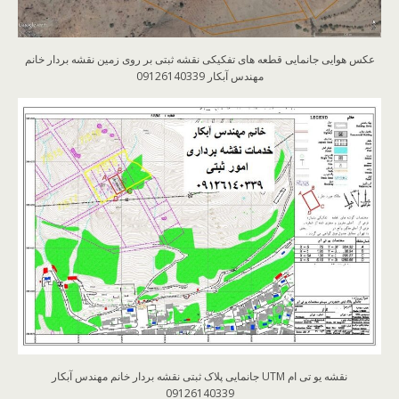
عکس هوایی جانمایی قطعه های تفکیکی نقشه ثبتی بر روی زمین نقشه بردار خانم
مهندس آبکار 09126140339
نقشه یو تی ام UTM جانمایی پلاک ثبتی نقشه بردار خانم مهندس آبکار
09126140339