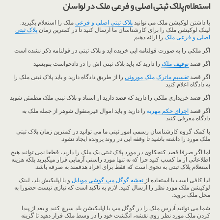
استعلام پلاک ثبتی اصلی و فرعی ملک در لواسان
با داشتن لوکیشن ملک می توانید
پلاک ثبتی اصلی و فرعی
ملک را استعلام بگیرید.
لینک لوکیشن ملک را برای کارشناسان ما ارسال کنید تا در کمترین زمان
پلاک ثبتی
اصلی و فرعی ملک
را ارائه دهیم.
اگر ملکی را به صورت قولنامه ایی خریده اید و پلاک ثبتی در قولنامه ذکر نشده است
اگر قصد
توقیف ملک
را دارید که باید پلاک ثبتی اش را در دادخواست بنویسید
اگر قصد
تقسیم ماترک ملک موروثی
را از طریق دادگاه دارید و باید پلاک ثبتی ملک را
به دادگاه اعلام کنید
اگر قصد خریداری ملکی را دارید که قصد دارید از اسناد و پلاک ثبتی ملک مطمئن شوید
اگر قصد
اجرای حکم مهریه
را دارید و باید اموال غیرمنقول شوهر از جمله ملک به
دادگاه معرفی کنید
با کمک گروه کارشناسان رسمی امور ثبتی ما می توانید در کمترین زمان پلاک ثبتی
ملک مورد را داشته باشید تا وقفه ایی در روند پرونده ایجاد نشود.
اما اگر صرفا قصد کنجکاوی در مورد پلاک ثبتی یک ملک را دارید، قطعا نمی توانید هیچ
اطلاعاتی از ما کسب کنید چرا که نه تنها مورد راستی آزمایی قرار میگیرید بلکه هزینه
استعلام پلاک ثبتی به نحوی است که فقط برای افراد هدفمند به صرفه باشد.
لذا کافی است با استفاده از
نقشه گوگل مپ گوشی موبایل
و یا اپلیکیش بلد، لینک
لوکیشن ملک مورد نظر را ارسال کنید. لازم به تاکید است که نیازی نیست حضورا به
محل ملک بروید.
شما می توانید آدرس ملک را در گوگل مپ یا اپلیکیشن بلد سرچ کنید و بعد از پیدا
کردن ملک مورد نظر روی نقشه، انگشت خود را در وسط ملک قرار دهید تا گزینه