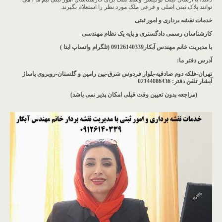
توانند پلاک ثبتی اصلی و فرعی ملک مورد نظر را استعلام بگیرند.
خدمات نقشه برداری و امور ثبتی
کارشناسان رسمی دادگستری و پایه یک نظام مهندسی
با مدیریت خانم مهندس آبکار09126140339 (تلگرام واتساپ ایتا )
آدرس دفتر ما
:
تهران-فلکه دوم صادقیه-بلوار فردوس شرق-بین رامین و گلستان-روبروی پاساژ
آبشار
تلفن دفتر: 02144086436
(مراجعه بدون تعیین وقت قبلی امکان پذیر نمی باشد
)