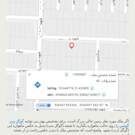
اگر ملک مورد نظر زمین خالی بزرگ است، برای تشخیص بهتر می توانید
گوگل مپ
گوشی
را روی حالت ماهواره بگذارید تا نقشه (گوگل مپ) تبدیل به عکس ماهواره ایی
(گوگل ارث) بشود. واضح است که تشخیص ملک با دیدن عکس راحت تر از نقشه
است.