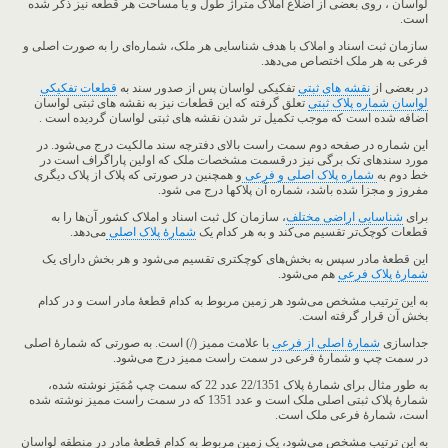
لواسان ، روی بعضی از اضلاع املاک متراژ طول و یا مساحت هر قطعه نیز ذکر شده
است.
سازمان ثبت اسناد و املاک با هدف شناسایی هر ملک، شماره‌ای را به صورت اصلی و
فرعی به هر ملک اختصاص می‌دهد.
در بعضی از
نقشه های ثبتی
تفکیکی لواسان پس از صدور سند به
قطعات تفکیکی
لواسان شماره پلاک ثبتی
تعلق گرفته که این قطعات نیز به نقشه های ثبتی لواسان
اضافه شده است که موجب تکمیل تر شدن نقشه های ثبتی لواسان گردیده است .
این شماره در صفحه دوم سمت راست بالای دفترچه سند مالکیت درج می‌شود. در
مورد سندهای تک برگی نیز درقسمت مشخصات ملک که اولین پاراگراف است در
خط دوم به
شماره پلاک اصلی و فرعی
و همچنین در صورتی که پلاک از پلاک دیگری
مفروز و مجزا شده باشد، شماره آن پلاکها درج می شود.
برای
شناسایی اراضی مختلف
، سازمان کل ثبت اسناد و املاک کشور آن‌ها را به
قطعات کوچک‌تر تقسیم می‌کند و به هر کدام یک
شمارۀ پلاک اصلی
می‌دهد.
این قطعۀ مادر سپس به بخش‌های کوچکتری تقسیم می‌شود و هر بخش دارای یک
شمارۀ پلاک فرعی
هم می‌شود.
به این ترتیب مشخص می‌شود هر زمین مربوط به کدام قطعۀ مادر است و در کدام
بخش آن قرار گرفته است.
جداسازی
شمارۀ اصلی از فرعی
با علامت ممیز (/) است. به صورتی که شمارۀ اصلی
در سمت چپ و شمارۀ فرعی در سمت راست ممیز درج می‌شود.
به طور مثال برای شمارۀ پلاک 22/1351 عدد 22 که سمت چپ مُمَیَز نوشته شده،
شمارۀ پلاک ثبتی اصلی ملک است و عدد 1351 که در سمت راست ممیز نوشته شده
است، شمارۀ فرعی ملک است.
به این ترتیب مشخص می‌شود، یک زمین مربوط به کدام قطعۀ مادر در منطقه لواسان