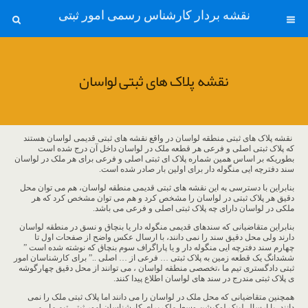
نقشه بردار کارشناس رسمی امور ثبتی
نقشه پلاک های ثبتی لواسان
نقشه پلاک های ثبتی منطقه لواسان در واقع نقشه های ثبتی قدیمی لواسان هستند
که پلاک ثبتی اصلی و فرعی هر قطعه ملک در لواسان داخل آن درج شده است
بطوریکه بر اساس همین شماره پلاک ای ثبتی اصلی و فرعی برای هر ملک در لواسان
سند دفترچه ایی منگوله دار برای اولین بار صادر شده است.
بنابراین با دسترسی به این نقشه های ثبتی قدیمی منطقه لواسان، هم می توان محل
دقیق هر پلاک ثبتی در لواسان را مشخص کرد و هم می توان مشخص کرد که هر
ملکی در لواسان دارای چه پلاک ثبتی اصلی و فرعی می باشد.
بنابراین متقاضیانی که سندهای قدیمی منگوله دار یا بنچاق و نسق در منطقه لواسان
دارند ولی محل دقیق سند را نمی دانند، با ارسال عکس واضح از صفحات اول تا
چهارم سند دفترچه ایی منگوله دار و یا پاراگراف سوم بنچاق که نوشته شده است ”
ششدانگ یک قطعه زمین به پلاک ثبتی … فرعی از … اصلی ..” برای کارشناسان امور
ثبتی دادگستری تیم ما ،تخصصی منطقه لواسان ، می توانند از محل دقیق چهارگوشه
ی پلاک ثبتی مندرج در سند های لواسان اطلاع پیدا کنند.
همچنین متقاضیانی که محل ملک در لواسان را می دانند اما پلاک ثبتی ملک را نمی
دانند، با ارسال لینک لوکیشن وسط ملک برای کارشناسان امور ثبتی تیم ما ، می