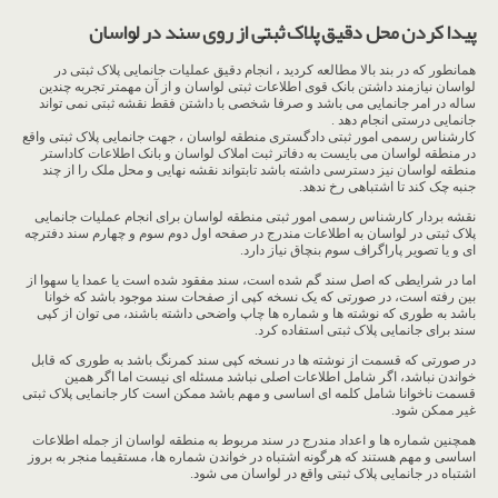
پیدا کردن محل دقیق پلاک ثبتی از روی سند در لواسان
همانطور که در بند بالا مطالعه کردید ، انجام دقیق عملیات جانمایی پلاک ثبتی در
لواسان نیازمند داشتن بانک قوی اطلاعات ثبتی لواسان و از آن مهمتر تجربه چندین
ساله در امر جانمایی می باشد و صرفا شخصی با داشتن فقط نقشه ثبتی نمی تواند
جانمایی درستی انجام دهد .
کارشناس رسمی امور ثبتی دادگستری منطقه لواسان ، جهت جانمایی پلاک ثبتی واقع
در منطقه لواسان می بایست به دفاتر ثبت املاک لواسان و بانک اطلاعات کاداستر
منطقه لواسان نیز دسترسی داشته باشد تابتواند نقشه نهایی و محل ملک را از چند
جنبه چک کند تا اشتباهی رخ ندهد.
نقشه بردار کارشناس رسمی امور ثبتی منطقه لواسان برای انجام عملیات جانمایی
پلاک ثبتی در لواسان به اطلاعات مندرج در صفحه اول دوم سوم و چهارم سند دفترچه
ای و یا تصویر پاراگراف سوم بنچاق نیاز دارد.
اما در شرایطی که اصل سند گم شده است، سند مفقود شده است یا عمدا یا سهوا از
بین رفته است، در صورتی که یک نسخه کپی از صفحات سند موجود باشد که خوانا
باشد به طوری که نوشته ها و شماره ها چاپ واضحی داشته باشند، می توان از کپی
سند برای جانمایی پلاک ثبتی استفاده کرد.
در صورتی که قسمت از نوشته ها در نسخه کپی سند کمرنگ باشد به طوری که قابل
خواندن نباشد، اگر شامل اطلاعات اصلی نباشد مسئله ای نیست اما اگر همین
قسمت ناخوانا شامل کلمه ای اساسی و مهم باشد ممکن است کار جانمایی پلاک ثبتی
غیر ممکن شود.
همچنین شماره ها و اعداد مندرج در سند مربوط به منطقه لواسان از جمله اطلاعات
اساسی و مهم هستند که هرگونه اشتباه در خواندن شماره ها، مستقیما منجر به بروز
اشتباه در جانمایی پلاک ثبتی واقع در لواسان می شود.