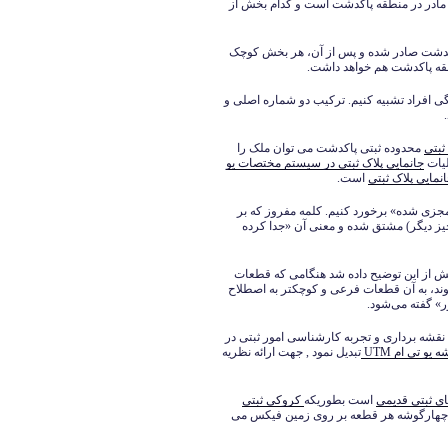
مادر در منطقه پاکدشت است و کدام بخش از
پاکدشت صادر شده و پس از آن، هر بخش کوچک
قه پاکدشت هم خواهد داشت.
ادگی افراد تشبیه کنیم. ترکیب دو شماره اصلی و
ثبتی
محدوده ثبتی پاکدشت می توان ملک را
لیات
جانمایی پلاک ثبتی در سیستم مختصات یو
است.
زی شده» برخورد کنیم. کلمه مفروز که بر
یز دیگر) مشتق شده و معنی آن «جدا کرده
ش از این توضیح داده شد هنگامی که قطعات
د، به آن قطعات فرعی و کوچکتر به اصطلاح
 گفته می‌شود.
نقشه برداری و تجربه کارشناسی امور ثبتی در
 یو تی ام UTM
تبدیل نمود , جهت ارائه نظریه
ی ثبتی قدیمی
است بطوریکه
کروکی ثبتی
 چهارگوشه هر قطعه بر روی زمین فیکس می