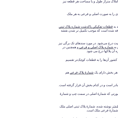
املاک متراژ طول و یا مساحت هر قطعه نیز
ای را به صورت اصلی و فرعی به هر ملک
 به
قطعات تفکیکی پاکدشت شماره پلاک ثبتی
ضافه شده است که موجب تکمیل تر شدن نقشه
ت درج می‌شود. در مورد سندهای تک برگی نیز
به
شماره پلاک اصلی و فرعی
و همچنین در
 آن پلاکها درج می شود.
 کشور آن‌ها را به قطعات کوچک‌تر تقسیم
هر بخش دارای یک
شمارۀ پلاک فرعی
هم
ادر است و در کدام بخش آن قرار گرفته است.
 صورتی که شمارۀ اصلی در سمت چپ و شمارۀ
لاک 22/1351 عدد 22 که سمت چپ مُمَیَز نوشته شده، شمارۀ پلاک ثبتی اصلی ملک