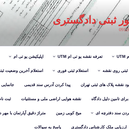
ور ثبتی دادگستری
UT
تعرفه نقشه یو تی ام UTM
اپلیکیشن یو تی ام
 ثبتی روی نقشه
استعلام ثبتی فوری
استعلام آخرین وضعیت ثبت
لود نقشه پلاک های ثبتی تهران
پیدا کردن آدرس سند قدیمی
جانمایی
رای تامین دلیل دادگاه
نقشه هوایی اراضی ملی و مستثنیات
ثبت نا
دن سند دفترچه ای
میخ کوبی زمین
متراژ دقیق آپارتمان با مهر 
ارزیابی ملک کارشناس دادگستری
پاسخ به سوالات