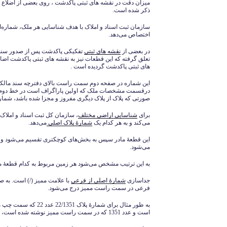
میزان دقت در نقشه های ثبتی پاکدشت ، روی بعضی از اضلاع 
ذکر شده است.
سازمان ثبت اسناد و املاک با هدف شناسایی هر ملک، شماره‌
اختصاص می‌دهد.
در بعضی از
نقشه های ثبتی
تفکیکی پاکدشت پس از صدور سند
تعلق گرفته که این قطعات نیز به نقشه های ثبتی پاکدشت ا
های ثبتی پاکدشت گردیده است .
این شماره در صفحه دوم سمت راست بالای دفترچه سند مالکی
درقسمت مشخصات ملک که اولین پاراگراف است در خط دوم 
صورتی که پلاک از پلاک دیگری مفروز و مجزا شده باشد، شماره
برای
شناسایی اراضی مختلف
، سازمان کل ثبت اسناد و املاک
می‌کند و به هر کدام یک
شمارۀ پلاک اصلی
می‌دهد.
این قطعۀ مادر سپس به بخش‌های کوچکتری تقسیم می‌شود و 
می‌شود.
به این ترتیب مشخص می‌شود هر زمین مربوط به کدام قطعۀ م
جداسازی
شمارۀ اصلی از فرعی
با علامت ممیز (/) است. به
فرعی در سمت راست ممیز درج می‌شود.
به طور مثال برای شمارۀ پ
است و عدد 1351 که در سمت راست ممیز نوشته شده است، شمارۀ فرعی ملک است.