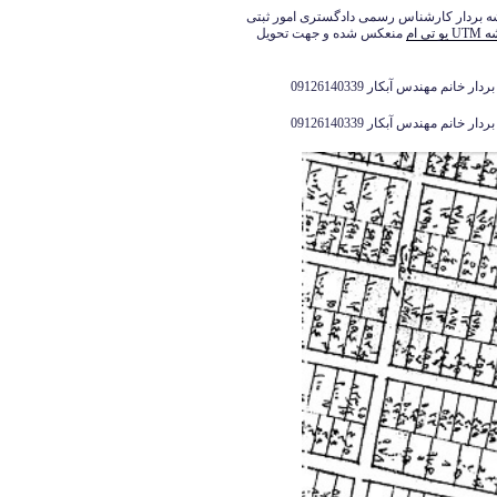
 بردار کارشناس رسمی دادگستری امور ثبتی
و تی ام
منعکس شده و جهت تحویل
انم مهندس آبکار 09126140339
انم مهندس آبکار 09126140339