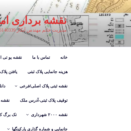
فتن
ه
حتوا
نقشه برداری ام
مدیریت خانم مهندس آبکار 09126140339
خانه
تماس با ما
نقشه یو تی ام M
هزینه جانمایی پلاک ثبتی
یافتن پلاک
نقشه ثبتی پلاک اصلی/فرعی
دان
توقیف پلاک ثبتی-آدرس ملک
نقشه ب
نقشه ۲۰۰۰ شهرداری
تک برگ کر
جانمایی و شماره گذاری پارکینگها