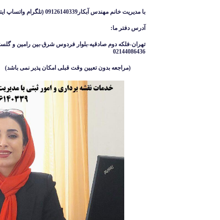
با مدیریت خانم مهندس آبکار09126140339 (تلگرام واتساپ ایتا )
آدرس دفتر ما
:
تهران-فلکه دوم صادقیه-بلوار فردوس شرق-بین رامین و گلست
02144086436
(مراجعه بدون تعیین وقت قبلی امکان پذیر نمی باشد
)