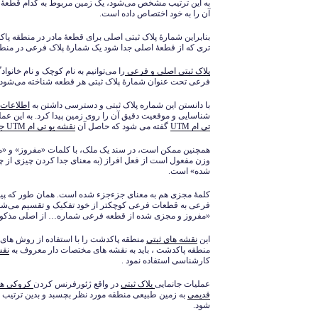
به این ترتیب مشخص می‌شود، یک زمین مربوط به کدام قطعۀ 
آن را به خود اختصاص داده است.
بنابراین شمارۀ پلاک ثبتی اصلی برای قطعۀ مادر در منطقه 
تری که از قطعۀ اصلی جدا شود یک شمارۀ پلاک فرعی در منط
پلاک ثبتی اصلی و فرعی
را می‌توانیم به نام کوچک و نام خانو
فرعی تحت عنوان شمارۀ پلاک ثبتی هر قطعه شناخته می‌شود.
با دانستن این شماره پلاک ثبتی و دسترسی داشتن به
اطلاعات 
شناسایی و موقعیت دقیق آن را روی زمین پیدا کرد. به این عم
تی ام UTM
گفته می شود که حاصل آن
نقشه یو تی ام UTM جانمایی پلاک ثبتی
همچنین ممکن است، در سند یک ملک، با کلمات «مفروز» و «مج
وزن مفعول است از فعل افراز (به معنای جدا کردن چیزی از چ
شده» است.
کلمۀ مجزی هم به معنای جزء‌جزء شده است. همان ‌طور که پی
فرعی به قطعات فرعی کوچکتر از خود تفکیک و تقسیم می‌شون
«مفروز و مجزی شده از قطعه فرعی شماره… از اصلی مذکور»
این
نقشه های ثبتی
منطقه پاکدشت را با استفاده از روش های 
منطقه پاکدشت ، باید به نقشه های مختصات دار معروف به
نقشه
کارشناسی استفاده نمود .
عملیات جانمایی
پلاک ثبتی
در واقع ژئورفرنس کردن
کروکی ها
قدیمی
به زمین طبیعی منطقه مورد نظر بچسبد و بدین ترتیب
شود.