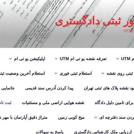
ور ثبتی دادگستری
UT
تعرفه نقشه یو تی ام UTM
اپلیکیشن یو تی ام
 ثبتی روی نقشه
استعلام ثبتی فوری
استعلام آخرین وضعیت ثبت
لود نقشه پلاک های ثبتی تهران
پیدا کردن آدرس سند قدیمی
جانمایی
رای تامین دلیل دادگاه
نقشه هوایی اراضی ملی و مستثنیات
ثبت نا
دن سند دفترچه ای
میخ کوبی زمین
متراژ دقیق آپارتمان با مهر 
ارزیابی ملک کارشناس دادگستری
پاسخ به سوالات