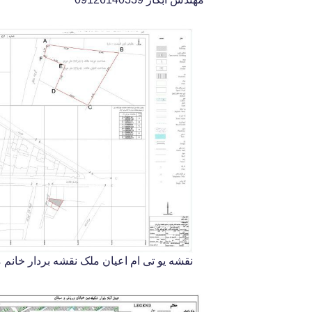
نقشه یو تی ام اعیان ملک نقشه بردار خانم مهندس آبک