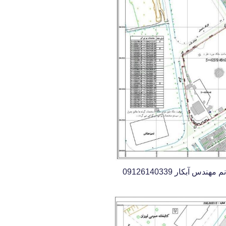
آبکار 09126140339