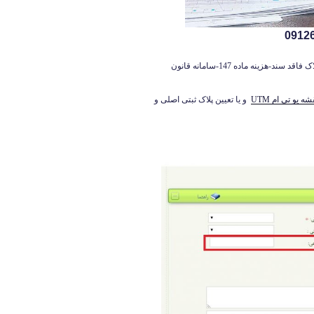
سامانه ماده 147-سند ماده 147 چیست-هزینه نقشه برداری املاک فاقد سند-هزینه ماده 147-سامانه قانون
شه یو تی ام UTM
و یا تعیین پلاک ثبتی اصلی و