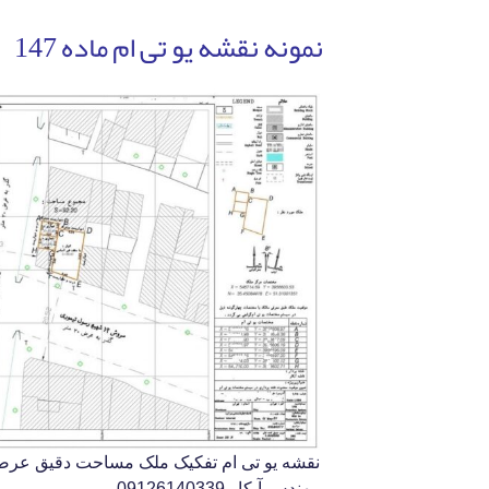
نمونه نقشه یو تی ام ماده 147
نقشه یو تی ام تفکیک ملک مساحت دقیق عرصه 
مهندس آبکار 09126140339