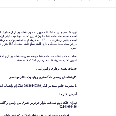
تهیه
نقشه یو تی ام UTM
ممهور به مهر نقشه بردار از مدارک 
است که به سند ماده 147 قانون تعیین تکلیف و
است. بنابراین هزینه ماده 147 به هزینه تهیه نق
درخواست سند بس
شود.
تعیین تکلیف-هزینه نقشه برداری املاک فاقد سند
خدمات نقشه برداری و امور ثبتی
کارشناسان رسمی دادگستری و پایه یک نظام مهندسی
با مدیریت خانم مهندس آبکار09126140339 (تلگرام واتساپ ایتا )
آدرس دفتر ما
:
تهران-فلکه دوم صادقیه-بلوار فردوس شرق-بین رامین و گلست
02144086436
(مراجعه بدون تعیین وقت قبلی امکان پذیر نمی باشد
)