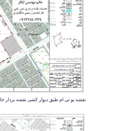
نقشه یو تی ام طبق دیوار کشی نقشه بردار خانم مهندس 