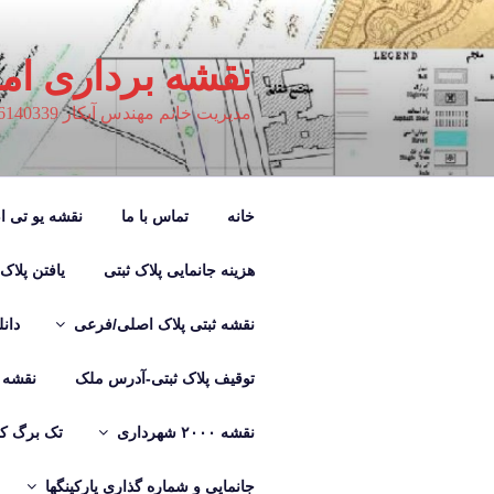
فتن
ه
حتوا
نقشه برداری ام
مدیریت خانم مهندس آبکار 09126140339
خانه
تماس با ما
نقشه یو تی ام M
هزینه جانمایی پلاک ثبتی
یافتن پلاک
نقشه ثبتی پلاک اصلی/فرعی
دان
توقیف پلاک ثبتی-آدرس ملک
نقشه ب
نقشه ۲۰۰۰ شهرداری
تک برگ کر
جانمایی و شماره گذاری پارکینگها