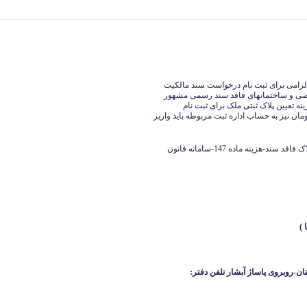
الزامی برای ثبت نام درخواست سند مالکیت
ضعیت ثبتی اراضی و ساختمانهای فاقد سند رسمی مشهور
شه یو تی ام و هزینه تعیین پلاک ثبتی ملک برای ثبت نام
تگی دارد. البته مبلغ ثابتی معادل 185 هزار تومان نیز به حساب اداره ثبت مربوطه باید واریز
سامانه ماده 147-سند ماده 147 چیست-هزینه نقشه برداری املاک فاقد سند-هزینه ماده 147-سامانه قانون
ان-روبروی پاساژ آبشار
تلفن دفتر: