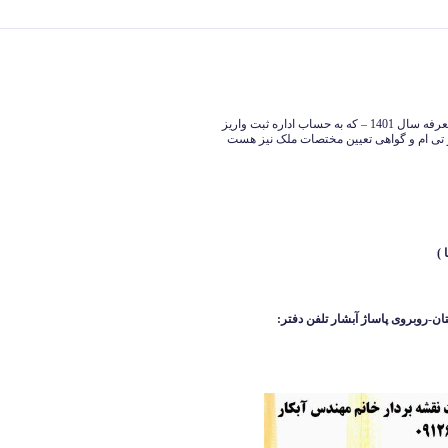
منظور از هزینه ثبت نام ماده 147 صرفا مبلغ 90 هزار تومان – تعرفه سال 1401 – که به حساب اداره ثبت واریز
مل هزینه تهیه نقشه یو تی ام و گواهی تعیین مختصات ملک نیز هست
ان-روبروی پاساژ آبشار
تلفن دفتر: