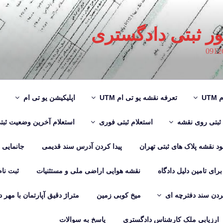
ور ثبتی دادگستری
UT
تعرفه نقشه یو تی ام UTM
اپلیکیشن یو تی ام
 ثبتی روی نقشه
استعلام ثبتی فوری
استعلام آخرین وضعیت ثبت
لود نقشه پلاک های ثبتی تهران
پیدا کردن آدرس سند قدیمی
جانمایی
رای تامین دلیل دادگاه
نقشه هوایی اراضی ملی و مستثنیات
ثبت نا
دن سند دفترچه ای
میخ کوبی زمین
متراژ دقیق آپارتمان با مهر 
ارزیابی ملک کارشناس دادگستری
پاسخ به سوالات