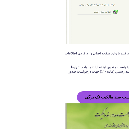
ید کنید تا وارد صفحه اصلی وارد کردن اطلاعات
واست و تعیین اینکه آیا شما واجد شرایط
قانون تعيين تكليف وضعيت ثبتي اراضي و ساختمانهاي فاقد سند رسمي (ماده 147) جهت درخواست صدور
ست سند مالکیت تک برگی