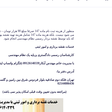
می شود نیست. بلکه هزینه ماده 147 شا
که باید توسط نقشه بردار رسمی نظام مهندسی انجام شود.
خدمات نقشه برداری و امور ثبتی
کارشناسان رسمی دادگستری و پایه یک نظام مهندسی
با مدیریت خانم مهندس آبکار09126140339 (تلگرام واتساپ ایتا )
آدرس دفتر ما
:
تهران-فلکه دوم صادقیه-بلوار فردوس شرق-بین رامین و گلست
02144086436
(مراجعه بدون تعیین وقت قبلی امکان پذیر نمی باشد
)