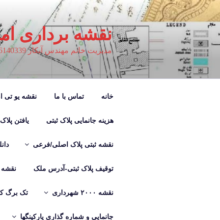
فتن
ه
حتوا
نقشه برداری ام
مدیریت خانم مهندس آبکار 09126140339
خانه
تماس با ما
نقشه یو تی ام M
هزینه جانمایی پلاک ثبتی
یافتن پلاک
نقشه ثبتی پلاک اصلی/فرعی
دان
توقیف پلاک ثبتی-آدرس ملک
نقشه ب
نقشه ۲۰۰۰ شهرداری
تک برگ کر
جانمایی و شماره گذاری پارکینگها