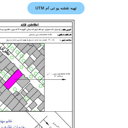
تهیه نقشه یو تی ام UTM