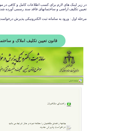
تعیین تکلیف اراضی و ساختمانهای فاقد سند رسمی آورده شد
مرحله اول : ورود به سامانه ثبت الکترونیکی پذیرش درخواس
قانون تعیین تکلیف املاک و ساختم