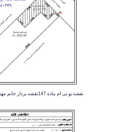
نقشه یو تی ام ماده 147نقشه بردار خانم مهندس آبکار 09126140339