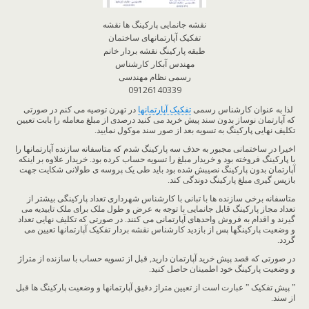
نقشه جانمایی پارکینگ ها نقشه
تفکیک آپارتمانهای ساختمان
طبقه پارکینگ نقشه بردار خانم
مهندس آبکار کارشناس
رسمی نظام مهندسی
09126140339
لذا به عنوان کارشناس رسمی
تفکیک آپارتمانها
در تهرن توصیه می کنم در صورتی
که آپارتمان نوساز بدون سند پیش خرید می کنید درصدی از مبلغ معامله را بابت تعیین
تکلیف نهایی پارکینگ به تسویه بعد از صور سند موکول نمایید.
اخیرا در ساختمانی مجبور به حذف سه پارکینگ شدم که متاسفانه سازنده آپارتمانها را
با پارکینگ فروخته بود و خریدار مبلغ را تسویه حساب کرده بود. خریدار علاوه بر اینکه
آپارتمان بدون پارکینگ نصیبش شده بود باید طی یک پروسه ی طولانی شکایت جهت
بازپس گیری مبلغ پارکینگ دوندگی کند.
متاسفانه برخی سازنده ها با تبانی با کارشناس شهرداری تعداد پارکینگی بیشتر از
تعداد مجاز پارکینگ قابل جانمایی با توجه به عرض و طول ملک برای ملک تاییدیه می
گیرند و اقدام به فروش واحدهای آپارتمانی می کنند. در صورتی که تکلیف نهایی تعداد
و وضعیت پارکینگها پس از بازدید کارشناس نقشه بردار تفکیک آپارتمانها تعیین می
گردد.
در صورتی که قصد پیش خرید آپارتمان دارید, قبل از تسویه حساب با سازنده از متراژ
و وضعیت پارکینگ خود اطمینان حاصل کنید.
” پیش تفکیک ” عبارت است از تعیین متراژ دقیق آپارتمانها و وضعیت پارکینگ ها قبل
از سند.