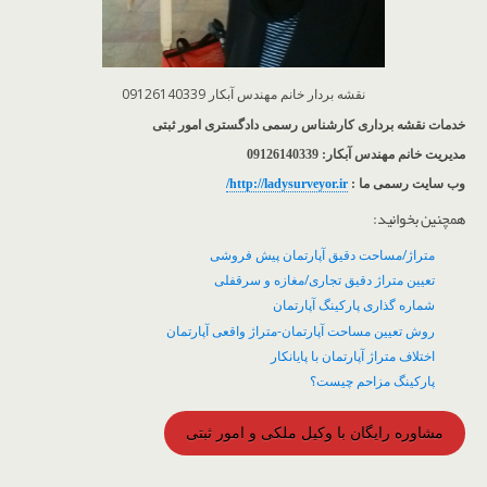
نقشه بردار خانم مهندس آبکار 09126140339
خدمات نقشه برداری کارشناس رسمی دادگستری امور ثبتی
مدیریت خانم مهندس آبکار: 09126140339
وب سایت رسمی ما :
http://ladysurveyor.ir/
همچنین بخوانید:
متراژ/مساحت دقیق آپارتمان پیش فروشی
تعیین متراژ دقیق تجاری/مغازه و سرقفلی
شماره گذاری پارکینگ آپارتمان
روش تعیین مساحت آپارتمان-متراژ واقعی آپارتمان
اختلاف متراژ آپارتمان با پایانکار
پارکینگ مزاحم چیست؟
مشاوره رایگان با وکیل ملکی و امور ثبتی