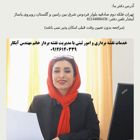
آدرس دفتر ما
:
تهران-فلکه دوم صادقیه-بلوار فردوس شرق-بین رامین و گلستان-روبروی پاساژ
آبشار
تلفن دفتر: 02144086436
(مراجعه بدون تعیین وقت قبلی امکان پذیر نمی باشد
)