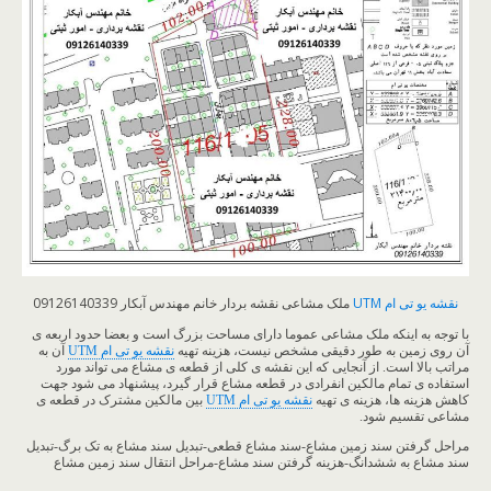
نقشه یو تی ام UTM
ملک مشاعی نقشه بردار خانم مهندس آبکار 09126140339
با توجه به اینکه ملک مشاعی عموما دارای مساحت بزرگ است و بعضا حدود اربعه ی
آن روی زمین به طور دقیقی مشخص نیست، هزینه تهیه
نقشه یو تی ام UTM
آن به
مراتب بالا است. از آنجایی که این نقشه ی کلی از قطعه ی مشاع می تواند مورد
استفاده ی تمام مالکین انفرادی در قطعه مشاع قرار گیرد، پیشنهاد می شود جهت
کاهش هزینه ها، هزینه ی تهیه
نقشه یو تی ام UTM
بین مالکین مشترک در قطعه ی
مشاعی تقسیم شود.
مراحل گرفتن سند زمین مشاع-سند مشاع قطعی-تبدیل سند مشاع به تک برگ-تبدیل
سند مشاع به ششدانگ-هزینه گرفتن سند مشاع-مراحل انتقال سند زمین مشاع