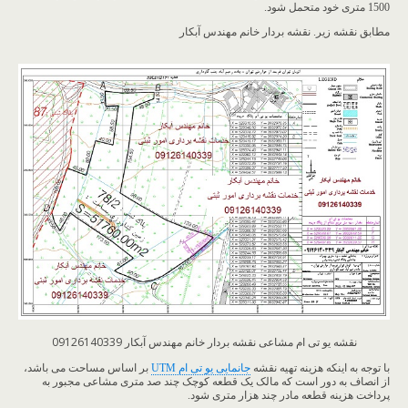
1500 متری خود متحمل شود.
مطابق نقشه زیر. نقشه بردار خانم مهندس آبکار
نقشه یو تی ام مشاعی نقشه بردار خانم مهندس آبکار 09126140339
با توجه به اینکه هزینه تهیه نقشه
جانمایی یو تی ام UTM
بر اساس مساحت می باشد،
از انصاف به دور است که مالک یک قطعه کوچک چند صد متری مشاعی مجبور به
پرداخت هزینه قطعه مادر چند هزار متری شود.