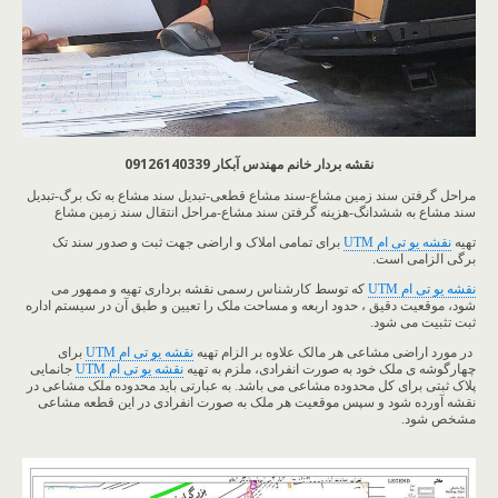
نقشه بردار خانم مهندس آبکار 09126140339
مراحل گرفتن سند زمین مشاع-سند مشاع قطعی-تبدیل سند مشاع به تک برگ-تبدیل
سند مشاع به ششدانگ-هزینه گرفتن سند مشاع-مراحل انتقال سند زمین مشاع
تهیه
نقشه یو تی ام UTM
برای تمامی املاک و اراضی جهت ثبت و صدور سند تک
برگی الزامی است.
نقشه یو تی ام UTM
که توسط کارشناس رسمی نقشه برداری تهیه و ممهور می
شود، موقعیت دقیق ، حدود اربعه و مساحت ملک را تعیین و طبق آن در سیستم اداره
ثبت تثبیت می شود.
در مورد اراضی مشاعی هر مالک علاوه بر الزام تهیه
نقشه یو تی ام UTM
برای
چهارگوشه ی ملک خود به صورت انفرادی، ملزم به تهیه
نقشه یو تی ام UTM
جانمایی
پلاک ثبتی برای کل محدوده مشاعی می باشد. به عبارتی باید محدوده ملک مشاعی در
نقشه آورده شود و سپس موقعیت هر ملک به صورت انفرادی در این قطعه مشاعی
مشخص شود.