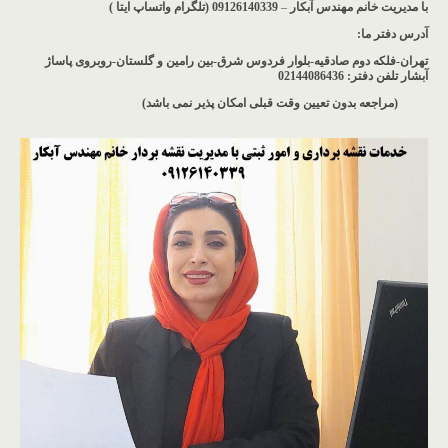
با مدیریت خانم مهندس آبکار
–
09126140339 (تلگرام واتساپ ایتا )
آدرس دفتر ما
:
تهران-فلکه دوم صادقیه-بلوار فردوس شرق-بین رامین و گلستان-روبروی پاساژ
آبشار
تلفن دفتر: 02144086436
(مراجعه بدون تعیین وقت قبلی امکان پذیر نمی باشد
)