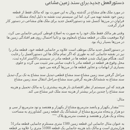
دستورالعمل جدید برای سند زمین مشاعی
در مورد ملک های مشاع در گذشته روال به این صورت بود که مالک فقط از قطعه
زمین خود نقشه تهیه می کرد. اما این سیستم ثبت نقشه به دلیل ایجاد مشکلات
فراوان در مرزها کنسل شد و دستورالعمل جدید برای ملک های مشاعی در دستور کار
قرار گرفت.
وقتی هر مالک فقط ملک خود را به صورت به اصلاح قوطی کبریتی جانمایی می کرد،
اولا موقعیت ملک در قطعه مشاع نامعلوم بود و ثانیا احتمال روی هم افتادگی زمین ها
در مرزها بسیار زیاد بود.
در دستورالعمل جدید مالک موظف است علاوه بر جانمایی قطعه خود، قطعه مادر را
نیز در نقشه جانمایی کند به طوری که اگر تمام مالک ها این دستورالعمل را رعایت
کنند، هنگام موزاییک شدن قطعه ها در قطعه مادر در سیستم داکاستر اداره ثبت،
محل وقوع هر قطعه در قطعه مادر با دقیت سانتی متر تثبیت می گردد و جلوی
بسیاری از ابهامات و تجاوز قطعه ها در مرزها گرفته می شود.
مراحل گرفتن سند زمین مشاع-سند مشاع قطعی-تبدیل سند مشاع به تک برگ-تبدیل
سند مشاع به ششدانگ-هزینه گرفتن سند مشاع-مراحل انتقال سند زمین مشاع
هرچند که این سیستم از نظر اقتصادی بار هزینه بیشتری را به مالک تحمیل و هزینه
سند مشاع را چندین برابر بیشتر از هزینه سند ملک غیر مشاع می کند.
مثال:
“”””مقدار یکهزار و پانصد مترمربع مشاع از یکهزار و هفتصد و نود مترمربع از سی و
دو هزار و پنجاه مترمربع مشاع از ششدانگ یک قطعه زمین کشاورزی به مساحت
پنجاه و یک هزار و هفتصد و شصت مترمربع پلاک “””
به عنوان مثال جانمایی این قطعه زمین 1500 متری مستلزم جانمایی قطعه مادر51
هزارمتری است و مالک باید هزینه جانمایی یک قطعه 51000 متری را علاوه بر قطعه