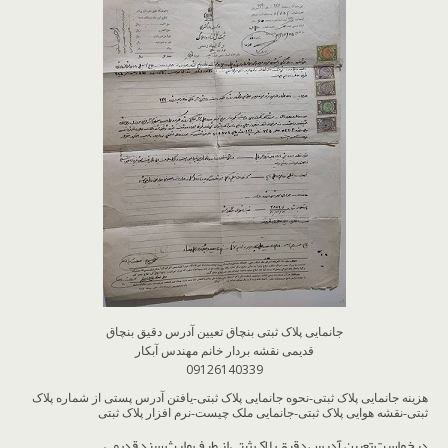
جانمایی پلاک ثبتی بنچاق تعیین آدرس دقیق بنچاق
قدیمی نقشه بردار خانم مهندس آبکار
09126140339
هزینه جانمایی پلاک ثبتی-نحوه جانمایی پلاک ثبتی-یافتن آدرس پستی از شماره پلاک
ثبتی-نقشه هوایی پلاک ثبتی-جانمایی ملک چیست-نرم افزار پلاک ثبتی
درخواست تعیین آدرس دقیق پلاک ثبتی از طرف وارث سند قدیمی