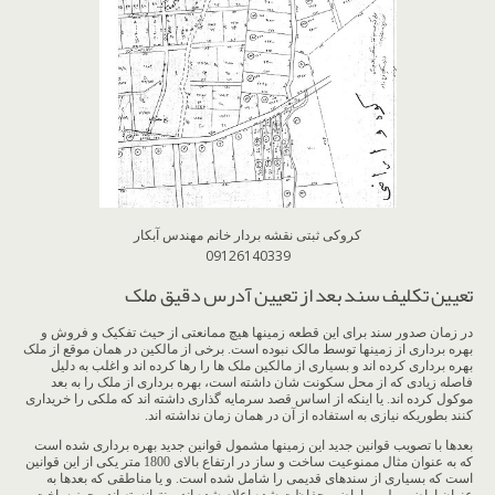
کروکی ثبتی نقشه بردار خانم مهندس آبکار
09126140339
تعیین تکلیف سند بعد از تعیین آدرس دقیق ملک
در زمان صدور سند برای این قطعه زمینها هیچ ممانعتی از حیث تفکیک و فروش و
بهره برداری از زمینها توسط مالک نبوده است. برخی از مالکین در همان موقع از ملک
بهره برداری کرده اند و بسیاری از مالکین ملک ها را رها کرده اند و اغلب به دلیل
فاصله زیادی که از محل سکونت شان داشته است، بهره برداری از ملک را به بعد
موکول کرده اند. یا اینکه از اساس قصد سرمایه گذاری داشته اند که ملکی را خریداری
کنند بطوریکه نیازی به استفاده از آن در همان زمان نداشته اند.
بعدها با تصویب قوانین جدید این زمینها مشمول قوانین جدید بهره برداری شده است
که به عنوان مثال ممنوعیت ساخت و ساز در ارتفاع بالای 1800 متر یکی از این قوانین
است که بسیاری از سندهای قدیمی را شامل شده است. و یا مناطقی که بعدها به