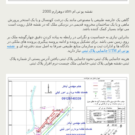
نقشه یو تی ام utm دوهزارم 2000
گاهی یک عارضه طبیعی یا مصنوعی مانند یک درخت کهنسال و یا یک استخر پرورش
ماهی و یا یک ساختمان مخروبه قدیمی در نزدیکی ملک که در نقشه قابل رویت است
می تواند بسیار کمک کننده باشد.
بنابراین نیازی به حساسیت و نگرانی در رابطه به پیاده کردن دقیق چهارگوشه ملک بر
روی زمین نمی باشد. برای تشکیل پرونده و ادامه پروسه پیگیری پرونده های ملکی در
دادگاه ها و ادارات ثبت و سازمان منابع طبیعی صرفا به اصل سند دفترچه ای و
نقشه
یو تی ام UTM جانمایی پلاک ثبتی
نیاز دارید.
هزینه جانمایی پلاک ثبتی-نحوه جانمایی پلاک ثبتی-یافتن آدرس پستی از شماره پلاک
ثبتی-نقشه هوایی پلاک ثبتی-جانمایی ملک چیست-نرم افزار پلاک ثبتی