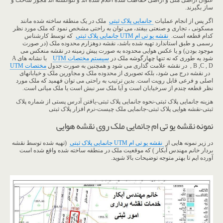
عنوان اراضی ملی و اراضی حفاظت شده اعلام شده اند و نتوانسته اند مجوز ساخت و
ساز بگیرند.
اگر پس از انجام عملیات
جانمایی پلاک ثبتی
ملک در یک منطقه ساخته شده مانند
مسکونی ، تجاری و صنعتی بیفتد، می توان به راحتی مشخص نمود که ملک مورد نظر
کدام قطعه است.
نقشه یو تی ام UTM جانمایی پلاک ثبتی
که توسط کارشناس
رسمی و طبق استاندارد تهیه شده باشد، نقشه دوهزارم محدوده ملک (در صورت
موجود بودن) و یا عکس هوایی محدوده به صورت پیش زمینه در نقشه منعکس می
شود یه طوری که نه تنها چهارگوشه ملک در
سیستم مختصات UTM
با نشانه های A
, B ,C , D در نقشه علامت گذاری می شود و همچنین به صورت جدول
مختصات UTM
در نقشه درج می شود، بلکه تصویری از محدوده ملک و مجاورین ملک و خیابانهای
اصلی و فرعی قابل رویت است. بدین ترتیب به راحتی می توان فهمید که ملک مورد
نظر قطعه چندم از سرخیابان است و آیا ملک سر نبش است یا ملک میانی است.
هزینه جانمایی پلاک ثبتی-نحوه جانمایی پلاک ثبتی-یافتن آدرس پستی از شماره پلاک
ثبتی-نقشه هوایی پلاک ثبتی-جانمایی ملک چیست-نرم افزار پلاک ثبتی
نمونه نقشه یو تی ام جانمایی ملک روی نقشه هوایی
در زیر نمونه هایی از
نقشه یو تی ام UTM جانمایی پلاک ثبتی
(تهیه شده توسط نقشه
بردار خانم مهندس آبکار ) که موقعیت ملک در منطقه ساخته شده واقع شده است
آورده ایم تا بهتر متوجه توضیحات بالا شوید.