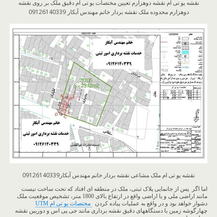
نقشه یو تی ام نقشه دوهزارم تعیین مختصات یو تی ام دقیق ملک بر روی نقشه
دوهزارم محدوده ملک نقشه بردار خانم مهندس آبکار 09126140339
نقشه یو تی ام ملک مشاعی نقشه بردار خانم مهندس آبکار09126140339
اما اگر پس از جانمایی پلاک ثبتی، ملک در منطقه ای افتاد که تحت ساخت نیست
مانند اراضی ملی و یا اراضی واقع در ارتفاع بالای 1800 متر، تشخیص موقعیت ملک
دشوار خواهد بود و در واقع به عملیات پیاده کردن
مختصات یو تی ام UTM
چهارگوشه زمین با دستگاههای دقیق نقشه برداری مانند جی پی اس و دوربین نقشه