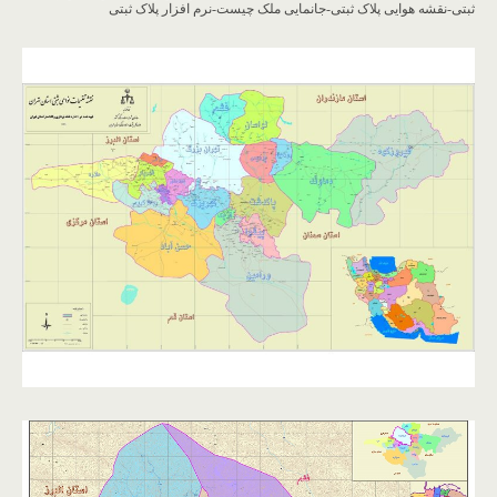
ثبتی-نقشه هوایی پلاک ثبتی-جانمایی ملک چیست-نرم افزار پلاک ثبتی