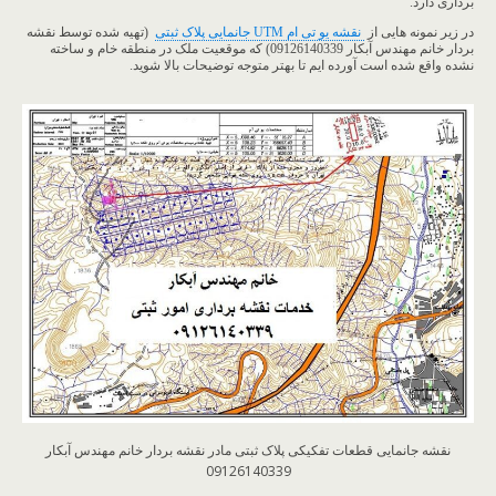
برداری دارد.
در زیر نمونه هایی از
نقشه یو تی ام UTM جانمایی پلاک ثبتی
(تهیه شده توسط نقشه
بردار خانم مهندس آبکار 09126140339) که موقعیت ملک در منطقه خام و ساخته
نشده واقع شده است آورده ایم تا بهتر متوجه توضیحات بالا شوید.
نقشه جانمایی قطعات تفکیکی پلاک ثبتی مادر نقشه بردار خانم مهندس آبکار
09126140339