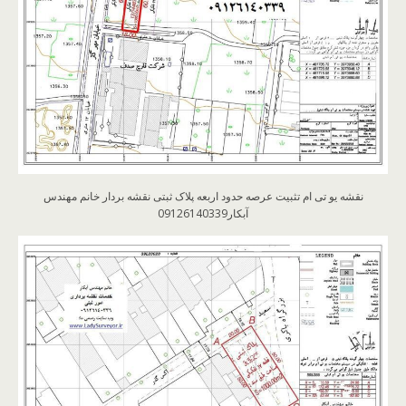
نقشه یو تی ام تثبیت عرصه حدود اربعه پلاک ثبتی نقشه بردار خانم مهندس
آبکار09126140339