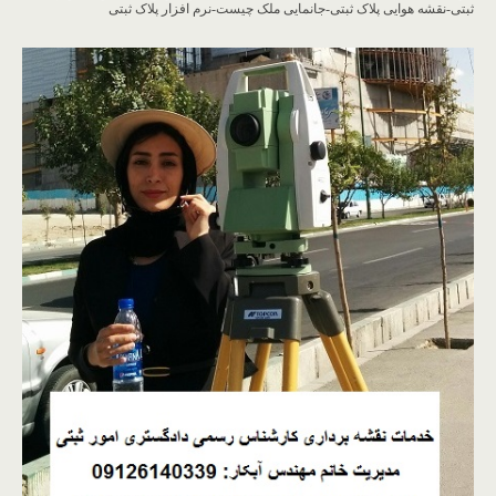
ثبتی-نقشه هوایی پلاک ثبتی-جانمایی ملک چیست-نرم افزار پلاک ثبتی