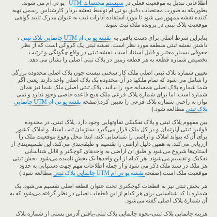
اطلاعاتی تبدیل به موقعیت فعلی در
سیستم مختصات UTM
یو تی ام می شوند.
بطوریکه به صورت مختصات دقیق یو تی ام توسط نقشه بردار کارشناس رسمی تهیه
کننده نقشه ممهور می شود تا مورد استفاده ادارات ثبت به عنوان مدرک تایید گواهی
موقعیت پلاک ثبتی در پرونده ملک ثبت شوند.
بنابراین شرط اصلی برای دست یافتن به
نقشه یو تی ام UTM
جانمایی پلاک ثبتی
،
داشتن نقشه ثبتی منطقه مورد نظر است. نقشه ثبتی یک کروکی است که از نظر
حقوقی بسیار معتبر و قابل استناد است. نقشه ثبتی در واقع چگونگی و ترتیب
تخصیص شماره قطعه به هر قطعه زمین در پلاک ثبتی اصلی را نشان می دهد.
تعیین شماره پلاک ثبتی اصلی ملک کار سختی نیست چون پلاک اصلی محدوده بزرگی
را شامل می شود که تمام ملکها در آن محدوده یک پلاک اصلی واحد دارند. یعنی اگر
شما شماره پلاک اصلی همسایه خود را بدانید، پلاک ثبتی اصلی ملک شما نیز همان
شماره است. اما برای شماره پلاک فرعی ملک هیچ قاعده خاصی وجود ندارد و نمی
توان به راحتی شماره پلاک فرعی را تعیین کرد.(صفحه
نقشه یو تی ام UTM جانمایی
پلاک ثبتی
مطالعه شود.)
بین مفهوم پلاک ثبتی و پلاک تفکیکی تفاوتهایی وجود دارد. پلاک ثبتی، در محدوده
قوانین ثبتی آپارتمان و در کل ملک قرار می‌گیرد. سازمان ثبت اسناد و املاک کشور
برای آن‌که بتواند املاک و اراضی را شناسایی کند، ابتدا محل وقوع موقعیت ملک را
ارزیابی می‌کند. به همین دلیل اراضی را تقسیم و طبقه‌بندی می‌کند. این تقسیم‌بندی از
استان‌ها شروع می‌شود و طبق آن اراضی به واحد‌های کوچکتر و قابل شناسایی
تفکیک و تقسیم می‌شوند. هر کدام از این واحد‌ها یک بخش نامیده می‌شود. بخش ثبتی
هر ملک در سند ملک ذکر می شود و از جمله اطلاعات مهم جهت دستیابی به حدود
موقعیت ملک است.(صفحه
نقشه یو تی ام UTM جانمایی پلاک ثبتی
مطالعه شود.)
هر بخش ثبتی نیز به قطعات کوچکتری تحت عنوان قطعه اصلی تقسیم می‌شود. یک
شماره یا کد شناسایی برای هر کدام از این قطعات اصلی در نظر گرفته می‌شود که به
آن شمارۀ پلاک اصلی گفته می‌شود.
هزینه جانمایی پلاک ثبتی-نحوه جانمایی پلاک ثبتی-یافتن آدرس پستی از شماره پلاک