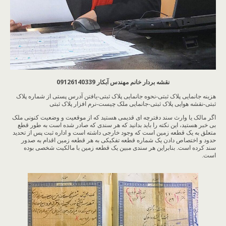
نقشه بردار خانم مهندس آبکار 09126140339
هزینه جانمایی پلاک ثبتی-نحوه جانمایی پلاک ثبتی-یافتن آدرس پستی از شماره پلاک
ثبتی-نقشه هوایی پلاک ثبتی-جانمایی ملک چیست-نرم افزار پلاک ثبتی
اگر مالک یا وارث سند دفترچه ای قدیمی هستید که از موقعیت و وضعیت کنونی ملک
بی خبر هستید، این نکته را باید بدانید که هر سندی که صادر شده است به طور قطع
متعلق به یک قطعه زمین است که وجود خارجی داشته است و اداره ثبت پس از تحدید
حدود و اختصاص دادن یک شماره قطعه تفکیکی به هر قطعه زمین اقدام به صدور
سند کرده است. بنابراین هر سندی مبین یک قطعه زمین با مالکیت شخصی بوده
است.