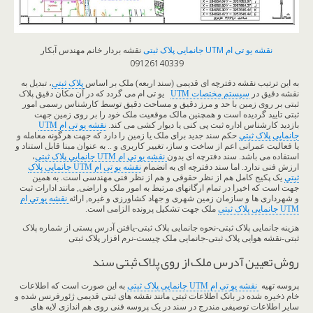
نقشه یو تی ام UTM جانمایی پلاک ثبتی
نقشه بردار خانم مهندس آبکار
09126140339
به این ترتیب نقشه دفترچه ای قدیمی (سند اربعه) ملک بر اساس
پلاک ثبتی
، تبدیل به
نقشه دقیق در
سیستم مختصات UTM
یو تی ام می گردد که در آن مکان دقیق پلاک
ثبتی بر روی زمین با حد و مرز دقیق و مساحت دقیق توسط کارشناس رسمی امور
ثبتی تایید گردیده است و همچنین مالک موقعیت ملک خود را بر روی زمین جهت
بازدید کارشناس اداره ثبت پی کنی یا دیوار کشی می کند.
نقشه یو تی ام UTM
جانمایی پلاک ثبتی
حکم سند جدید برای ملک یا زمین را دارد که جهت هرگونه معامله و
یا فعالیت عمرانی اعم از ساخت و ساز، تغییر کاربری و .. به عنوان مبنا قابل استناد و
استفاده می باشد. سند دفترچه ای بدون
نقشه یو تی ام UTM جانمایی پلاک ثبتی
،
ارزش فنی ندارد. اما سند دفترچه ای به انضمام
نقشه یو تی ام UTM جانمایی پلاک
ثبتی
یک پکیج کامل هم از نظر حقوقی و هم از نظر فنی مهندسی است. به همین
جهت است که اخیرا در تمام ارگانهای مرتبط به امور ملک و اراضی, مانند ادارات ثبت
و شهرداری ها و سازمان زمین شهری و جهاد کشاورزی و غیره, ارائه
نقشه یو تی ام
UTM جانمایی پلاک ثبتی
ملک جهت تشکیل پرونده الزامی است.
هزینه جانمایی پلاک ثبتی-نحوه جانمایی پلاک ثبتی-یافتن آدرس پستی از شماره پلاک
ثبتی-نقشه هوایی پلاک ثبتی-جانمایی ملک چیست-نرم افزار پلاک ثبتی
روش تعیین آدرس ملک از روی پلاک ثبتی سند
پروسه تهیه
نقشه یو تی ام UTM جانمایی پلاک ثبتی
به این صورت است که اطلاعات
خام ذخیره شده در بانک اطلاعات ثبتی مانند نقشه های ثبتی قدیمی ژئورفرنس شده و
سایر اطلاعات توصیفی مندرج در سند در یک پروسه فنی روی هم اندازی لایه های