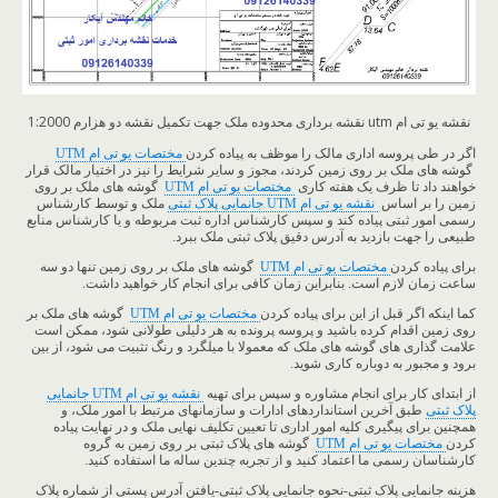
نقشه یو تی ام utm نقشه برداری محدوده ملک جهت تکمیل نقشه دو هزارم 1:2000
اگر در طی پروسه اداری مالک را موظف به پیاده کردن
مختصات یو تی ام UTM
گوشه های ملک بر روی زمین کردند، مجوز و سایر شرایط را نیز در اختیار مالک قرار
خواهند داد تا ظرف یک هفته کاری
مختصات یو تی ام UTM
گوشه های ملک بر روی
زمین را بر اساس
نقشه یو تی ام UTM جانمایی پلاک ثبتی
ملک و توسط کارشناس
رسمی امور ثبتی پیاده کند و سپس کارشناس اداره ثبت مربوطه و یا کارشناس منابع
طبیعی را جهت بازدید به آدرس دقیق پلاک ثبتی ملک ببرد.
برای پیاده کردن
مختصات یو تی ام UTM
گوشه های ملک بر روی زمین تنها دو سه
ساعت زمان لازم است. بنابراین زمان کافی برای انجام کار خواهید داشت.
کما اینکه اگر قبل از این برای پیاده کردن
مختصات یو تی ام UTM
گوشه های ملک بر
روی زمین اقدام کرده باشید و پروسه پرونده به هر دلیلی طولانی شود، ممکن است
علامت گذاری های گوشه های ملک که معمولا با میلگرد و رنگ تثبیت می شود، از بین
برود و مجبور به دوباره کاری شوید.
از ابتدای کار برای انجام مشاوره و سپس برای تهیه
نقشه یو تی ام UTM جانمایی
پلاک ثبتی
طبق آخرین استانداردهای ادارات و سازمانهای مرتبط با امور ملک، و
همچنین برای پیگیری کلیه امور اداری تا تعیین تکلیف نهایی ملک و در نهایت پیاده
کردن
مختصات یو تی ام UTM
گوشه های پلاک ثبتی بر روی زمین به گروه
کارشناسان رسمی ما اعتماد کنید و از تجربه چندین ساله ما استفاده کنید.
هزینه جانمایی پلاک ثبتی-نحوه جانمایی پلاک ثبتی-یافتن آدرس پستی از شماره پلاک