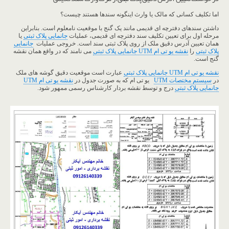
اما تکلیف کسانی که مالک یا وارث اینگونه سندها هستند چیست؟
داشتن سندهای دفترچه ای قدیمی مانند یک گنج با موقعیت نامعلوم است. بنابراین
مرحله اول برای تعیین تکلیف سند دفترچه ای قدیمی، عملیات
جانمایی پلاک ثبتی
یا
همان تعیین آدرس دقیق ملک از روی پلاک ثبتی سند است. خروجی عملیات
جانمایی
پلاک ثبتی
را
نقشه یو تی ام UTM جانمایی پلاک ثبتی
می نامند که در واقع همان نقشه
گنج است.
نقشه یو تی ام UTM جانمایی پلاک ثبتی
عبارت است موقعیت دقیق گوشه های ملک
در
سیستم مختصات UTM
یو تی ام که به صورت جدول در
نقشه یو تی ام UTM
جانمایی پلاک ثبتی
درج و توسط نقشه بردار کارشناس رسمی ممهور شود.