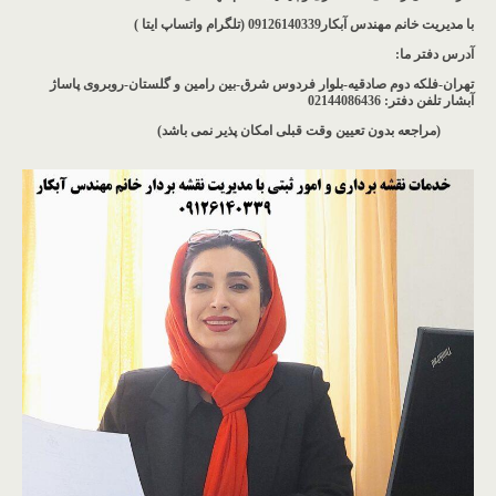
با مدیریت خانم مهندس آبکار09126140339 (تلگرام واتساپ ایتا )
آدرس دفتر ما
:
تهران-فلکه دوم صادقیه-بلوار فردوس شرق-بین رامین و گلستان-روبروی پاساژ
آبشار
تلفن دفتر: 02144086436
(مراجعه بدون تعیین وقت قبلی امکان پذیر نمی باشد
)