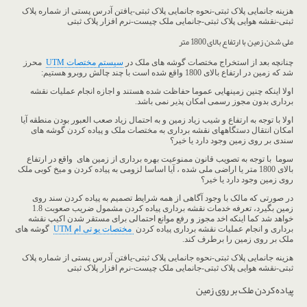
هزینه جانمایی پلاک ثبتی-نحوه جانمایی پلاک ثبتی-یافتن آدرس پستی از شماره پلاک
ثبتی-نقشه هوایی پلاک ثبتی-جانمایی ملک چیست-نرم افزار پلاک ثبتی
ملی شدن زمین با ارتفاع بالای 1800 متر
چنانچه بعد از استخراج مختصات گوشه های ملک در
سیستم مختصات UTM
محرز
شد که زمین در ارتفاع بالای 1800 واقع شده است با چند چالش روبرو هستیم:
اولا اینکه چنین زمینهایی عموما حفاظت شده هستند و اجازه انجام عملیات نقشه
برداری بدون مجوز رسمی امکان پذیر نمی باشد.
اولا با توجه به ارتفاع و شیب زیاد زمین و به احتمال زیاد صعب العبور بودن منطقه آیا
امکان انتقال دستگاههای نقشه برداری به مختصات ملک و پیاده کردن گوشه های
سندی بر روی زمین وجود دارد یا خیر؟
سوما با توجه به تصویب قانون ممنوعیت بهره برداری از زمین های واقع در ارتفاع
بالای 1800 متر یا اراضی ملی شده ، آیا اساسا لزومی به پیاده کردن و میخ کوبی ملک
روی زمین وجود دارد یا خیر؟
در صورتی که مالک با وجود آگاهی از همه شرایط تصمیم به پیاده کردن سند روی
زمین بگیرد، تعرفه خدمات نقشه برداری پیاده کردن مشمول ضریب صعوبت 1.8
خواهد شد کما اینکه اخد مجوز و رفع موانع احتمالی برای مستقر شدن اکیپ نقشه
برداری و انجام عملیات نقشه برداری پیاده کردن
مختصات یو تی ام UTM
گوشه های
ملک بر روی زمین را برطرف کند.
هزینه جانمایی پلاک ثبتی-نحوه جانمایی پلاک ثبتی-یافتن آدرس پستی از شماره پلاک
ثبتی-نقشه هوایی پلاک ثبتی-جانمایی ملک چیست-نرم افزار پلاک ثبتی
پیاده کردن ملک بر روی زمین