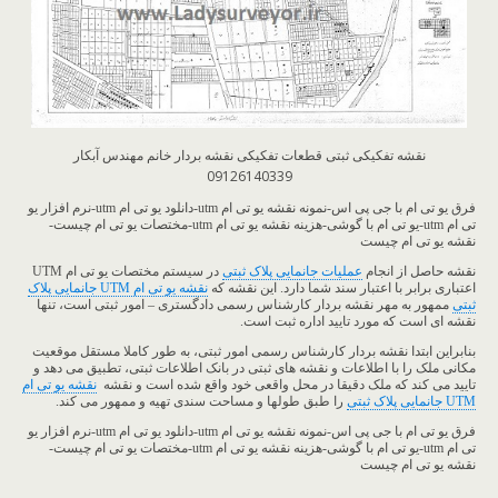
نقشه تفکیکی ثبتی قطعات تفکیکی نقشه بردار خانم مهندس آبکار
09126140339
فرق یو تی ام با جی پی اس-نمونه نقشه یو تی ام utm-دانلود یو تی ام utm-نرم افزار یو
تی ام utm-یو تی ام با گوشی-هزینه نقشه یو تی ام utm-مختصات یو تی ام چیست-
نقشه یو تی ام چیست
نقشه حاصل از انجام
عملیات جانمایی پلاک ثبتی
در سیستم مختصات یو تی ام UTM
اعتباری برابر با اعتبار سند شما دارد. این نقشه که
نقشه یو تی ام UTM جانمایی پلاک
ثبتی
ممهور به مهر نقشه بردار کارشناس رسمی دادگستری – امور ثبتی است، تنها
نقشه ای است که مورد تایید اداره ثبت است.
بنابراین ابتدا نقشه بردار کارشناس رسمی امور ثبتی، به طور کاملا مستقل موقعیت
مکانی ملک را با اطلاعات و نقشه های ثبتی در بانک اطلاعات ثبتی، تطبیق می دهد و
تایید می کند که ملک دقیقا در محل واقعی خود واقع شده است و نقشه
نقشه یو تی ام
UTM جانمایی پلاک ثبتی
را طبق طولها و مساحت سندی تهیه و ممهور می کند.
فرق یو تی ام با جی پی اس-نمونه نقشه یو تی ام utm-دانلود یو تی ام utm-نرم افزار یو
تی ام utm-یو تی ام با گوشی-هزینه نقشه یو تی ام utm-مختصات یو تی ام چیست-
نقشه یو تی ام چیست