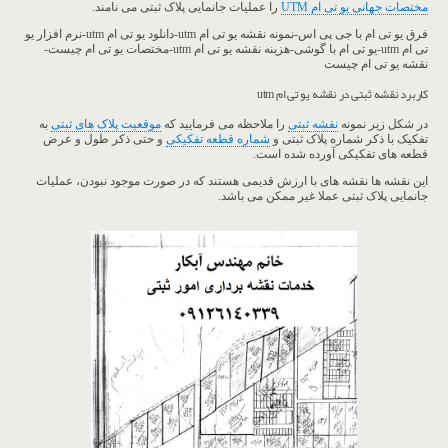
مختصات جهانی یو تی ام UTM
را عملیات جانمایی پلاک ثبتی می نامند.
فرق یو تی ام با جی پی اس-نمونه نقشه یو تی ام utm-دانلود یو تی ام utm-نرم افزار یو
تی ام utm-یو تی ام با گوشی-هزینه نقشه یو تی ام utm-مختصات یو تی ام چیست-
نقشه یو تی ام چیست
کاربرد نقشه ثبتی در نقشه یو تی ام utm
در شکل زیر نمونه
نقشه ثبتی
را ملاحظه می فرمایید که
موقعیت پلاک های ثبتی
به
تفکیک با ذکر شماره پلاک ثبتی و
شماره قطعه تفکیکی
و حتی ذکر طول و عرض
قطعه های تفکیکی آورده شده است.
این نقشه ها نقشه های با ارزش قدیمی هستند که در صورت موجود نبودن، عملیات
جانمایی پلاک ثبتی عملا غیر ممکن می باشد.