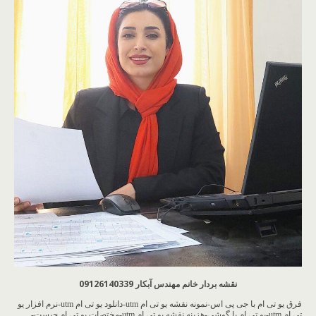
نقشه بردار خانم مهندس آبکار 09126140339
فرق یو تی ام با جی پی اس-نمونه نقشه یو تی ام utm-دانلود یو تی ام utm-نرم افزار یو
تی ام utm-یو تی ام با گوشی-هزینه نقشه یو تی ام utm-مختصات یو تی ام چیست-