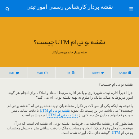
نقشه بردار کارشناس رسمی امور ثبتی
نقشه یو تی ام UTM چیست؟
نقشه بردار خانم مهندس آبکار
SMS
Mail
Pin
Tweet
Share
نقشه یو تی ام چیست؟
چرا اخیراً اداره ثبت، شهرداری و یا هر اداره مرتبط اسناد و املاک برای انجام هر گونه
امور مربوط به ملک، مالک را ملزم به تهیه نقشه یو تی ام می کند؟
با توجه به اینکه یکی از سوالات پر تکرار متقاضیان تهیه نقشه یو تی ام “نقشه یو تی ام
چیست؟” می باشد، در این پست یک نمونه
نقشه یو تی ام UTM
با دقت سانتی متر
جهت رفع ابهام و دادن یک دید کلی از
نقشه یو تی ام UTM
آورده شده است.
همانطور که در نقشه ملاحظه می فرمایید، نقشه یو تی ام نقشه ای است که در آن
موقعیت (محل وقوع ملک)، ابعاد و مساحت ملک با دقت سانتی متر و جدول مختصات
یو تی ام
UTM
گوشه های ملک آورده شده است.