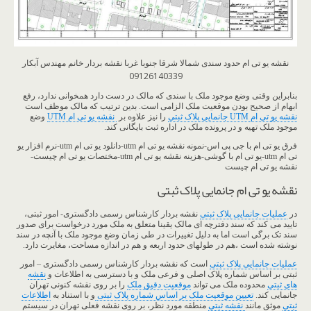
نقشه یو تی ام حدود سندی شمالا شرقا جنوبا غربا نقشه بردار خانم مهندس آبکار
09126140339
بنابراین وقتی وضع موجود ملک با سندی که مالک در دست دارد همخوانی ندارد، رفع
ابهام از صحیح بودن موقعیت ملک الزامی است. بدین ترتیب که مالک موظف است
نقشه یو تی ام UTM جانمایی پلاک ثبتی
را نیز علاوه بر
نقشه یو تی ام UTM
وضع
موجود ملک تهیه و در پرونده ملک در اداره ثبت بایگانی کند.
فرق یو تی ام با جی پی اس-نمونه نقشه یو تی ام utm-دانلود یو تی ام utm-نرم افزار یو
تی ام utm-یو تی ام با گوشی-هزینه نقشه یو تی ام utm-مختصات یو تی ام چیست-
نقشه یو تی ام چیست
نقشه یو تی ام جانمایی پلاک ثبتی
در
عملیات جانمایی پلاک ثبتی
نقشه بردار کارشناس رسمی دادگستری- امور ثبتی،
تایید می کند که سند دفترچه ای مالک یقینا متعلق به ملک مورد درخواست برای صدور
سند تک برگی است اما به دلیل تغییرات در طی زمان وضع موجود ملک با آنچه در سند
نوشته شده است ،هم در طولهای حدود اربعه و هم در اندازه مساحت، مغایرت دارد.
عملیات جانمایی پلاک ثبتی
است که نقشه بردار کارشناس رسمی دادگستری – امور
ثبتی بر اساس شماره پلاک اصلی و فرعی ملک و با دسترسی به اطلاعات و
نقشه
های ثبتی
محدوده ملک می تواند
موقعیت دقیق ملک
را بر روی نقشه کنونی تهران
جانمایی کند.
تعیین موقعیت ملک بر اساس شماره پلاک ثبتی
و با استناد به
اطلاعات
ثبتی
موثق مانند
نقشه ثبتی
منطقه مورد نظر، بر روی نقشه فعلی تهران در سیستم