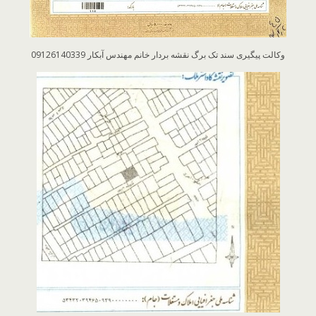
وکالت پیگیری سند تک برگ نقشه بردار خانم مهندس آبکار 09126140339