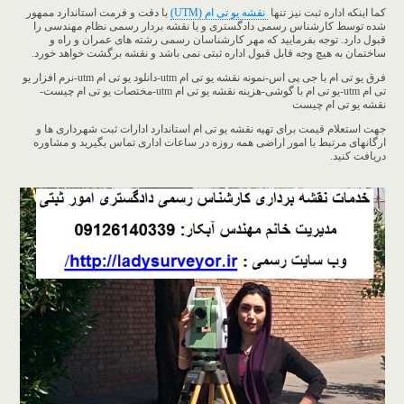
کما اینکه اداره ثبت نیز تنها
نقشه یو تی ام (UTM)
با دقت و فرمت استاندارد ممهور
شده توسط کارشناس رسمی دادگستری و یا نقشه بردار رسمی نظام مهندسی را
قبول دارد. توجه بفرمایید که مهر کارشناسان رسمی رشته های عمران و راه و
ساختمان به هیچ وجه قابل قبول اداره ثبتی نمی باشد و نقشه برگشت خواهد خورد.
فرق یو تی ام با جی پی اس-نمونه نقشه یو تی ام utm-دانلود یو تی ام utm-نرم افزار یو
تی ام utm-یو تی ام با گوشی-هزینه نقشه یو تی ام utm-مختصات یو تی ام چیست-
نقشه یو تی ام چیست
جهت استعلام قیمت برای تهیه نقشه یو تی ام استاندارد ادارات ثبت شهرداری ها و
ارگانهای مرتبط با امور اراضی همه روزه در ساعات اداری تماس بگیرید و مشاوره
دریافت کنید.