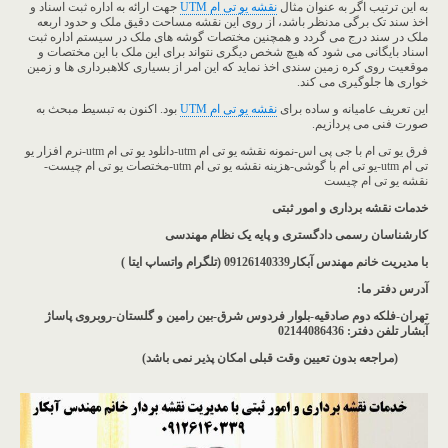
به این ترتیب اگر به عنوان مثال
نقشه یو تی ام UTM
جهت ارائه به اداره ثبت اسناد و
اخذ سند تک برگی مدنظر باشد، از روی این نقشه مساحت دقیق ملک و حدود اربعه
ملک در سند درج می گردد و همچنین مختصات گوشه های ملک در سیستم اداره ثبت
اسناد بایگانی می شود که هیچ شخص دیگری نتواند برای این ملک با این مختصات و
موقعیت روی کره زمین سندی اخذ نماید که این امر از بسیاری کلاهبرداری ها و زمین
خواری ها جلوگیری می کند.
این تعریف عامیانه و ساده برای
نقشه یو تی ام UTM
بود. اکنون به تبسیط مبحث به
صورت فنی می پردازیم.
فرق یو تی ام با جی پی اس-نمونه نقشه یو تی ام utm-دانلود یو تی ام utm-نرم افزار یو
تی ام utm-یو تی ام با گوشی-هزینه نقشه یو تی ام utm-مختصات یو تی ام چیست-
نقشه یو تی ام چیست
خدمات نقشه برداری و امور ثبتی
کارشناسان رسمی دادگستری و پایه یک نظام مهندسی
با مدیریت خانم مهندس آبکار09126140339 (تلگرام واتساپ ایتا )
آدرس دفتر ما
:
تهران-فلکه دوم صادقیه-بلوار فردوس شرق-بین رامین و گلستان-روبروی پاساژ
آبشار
تلفن دفتر: 02144086436
(مراجعه بدون تعیین وقت قبلی امکان پذیر نمی باشد
)