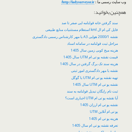
وب سایت رسمی ما :
http://ladysurveyor.ir/
همچنین بخوانید:
سند گرفتن خانه قولنامه ایی صفر تا صد
فایل کی ام ال kml استعلام مستثنیات منابع طبیعی
نقشه 2000/1 هوایی A3 با مهر کارشناس رسمی دادگستری
مراحل ثبت قولنامه در سامانه اسناد
هزینه میخ کوبی زمین سال 1405
قیمت نقشه یو تی ام UTM سال 1405
هزینه سند تک برگ گرفتن در سال 1405
نقشه با مهر دادگستری امور ثبتی
تهیه نقشه یو تی ام UTM با گوگل
نقشه یو تی ام UTM سال 1405
ثبت نام رایگان تبدیل قولنامه به سند
آیا نقشه یو تی ام UTM اجباری است؟
نقشه یو تی ام ارزان 1405
یو تی ام آنلاین UTM
هزینه یو تی ام 1405
تعرفه نقشه یو تی ام سال 1405