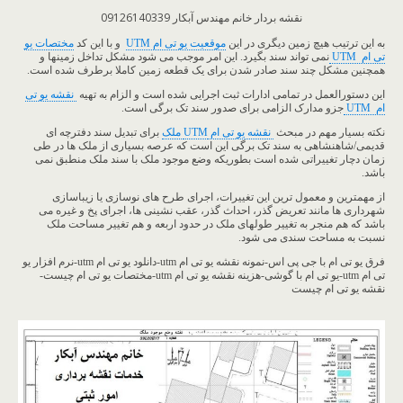
نقشه بردار خانم مهندس آبکار 09126140339
به این ترتیب هیچ زمین دیگری در این
موقعیت یو تی ام UTM
و با این کد
مختصات یو
تی ام UTM
نمی تواند سند بگیرد. این امر موجب می شود مشکل تداخل زمینها و
همچنین مشکل چند سند صادر شدن برای یک قطعه زمین کاملا برطرف شده است.
این دستورالعمل در تمامی ادارات ثبت اجرایی شده است و الزام به تهیه
نقشه یو تی
ام UTM
جزو مدارک الزامی برای صدور سند تک برگی است.
نکته بسیار مهم در مبحث
نقشه یو تی ام
UTM
ملک
برای تبدیل سند دفترچه ای
قدیمی/شاهنشاهی به سند تک برگی این است که عرصه بسیاری از ملک ها در طی
زمان دچار تغییراتی شده است بطوریکه وضع موجود ملک با سند ملک منطبق نمی
باشد.
از مهمترین و معمول ترین این تغییرات، اجرای طرح های نوسازی یا زیباسازی
شهرداری ها مانند تعریض گذر، احداث گذر، عقب نشینی ها، اجرای پخ و غیره می
باشد که هم منجر به تغییر طولهای ملک در حدود اربعه و هم تغییر مساحت ملک
نسبت به مساحت سندی می شود.
فرق یو تی ام با جی پی اس-نمونه نقشه یو تی ام utm-دانلود یو تی ام utm-نرم افزار یو
تی ام utm-یو تی ام با گوشی-هزینه نقشه یو تی ام utm-مختصات یو تی ام چیست-
نقشه یو تی ام چیست