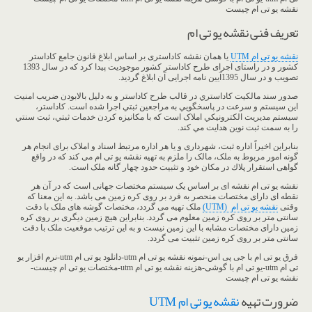
نقشه یو تی ام چیست
تعریف فنی نقشه یو تی ام
نقشه یو تی ام UTM
یا همان نقشه کاداستری بر اساس ابلاغ قانون جامع کاداستر
کشور و در راستای اجرای طرح کاداستر کشور موجودیت پیدا کرد که در سال 1393
تصویب و در سال 1395آیین نامه اجرایی آن ابلاغ گردید.
صدور سند مالكيت كاداستري در قالب طرح کاداستر و به دليل بالابودن ضريب امنيت
اين سيستم و سرعت در پاسخگويي به مراجعین ثبتي اجرا شده است. کاداستر،
سيستم مديريت الکترونيکي املاک است که با مکانيزه کردن خدمات ثبتي، ثبت سنتي
را به سمت ثبت نوين هدايت مي کند.
بنابراین اخیراً اداره ثبت، شهرداری و یا هر اداره مرتبط اسناد و املاک برای انجام هر
گونه امور مربوط به ملک، مالک را ملزم به تهیه نقشه یو تی ام می کند که در واقع
گواهی استقرار پلاك در مكان خود و تثبیت حدود چهار گانه ملک است.
نقشه یو تی ام نقشه ای بر اساس یک سیستم مختصات جهانی است که در آن هر
نقطه ای دارای مختصات منحصر به فرد بر روی کره زمین می باشد. به این معنا که
وقتی
نقشه یو تی ام (UTM)
ملک تهیه می گردد، مختصات گوشه های ملک با دقت
سانتی متر بر روی کره زمین معلوم می گردد. بنابراین هیچ زمین دیگری بر روی کره
زمین دارای مختصات مشابه با این زمین نیست و به این ترتیب موقعیت ملک با دقت
سانتی متر بر روی کره زمین تثبیت می گردد.
فرق یو تی ام با جی پی اس-نمونه نقشه یو تی ام utm-دانلود یو تی ام utm-نرم افزار یو
تی ام utm-یو تی ام با گوشی-هزینه نقشه یو تی ام utm-مختصات یو تی ام چیست-
نقشه یو تی ام چیست
ضرورت تهیه
نقشه یو تی ام UTM