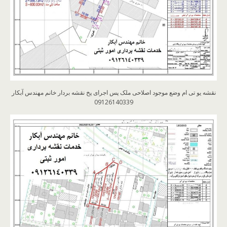
نقشه یو تی ام وضع موجود اصلاحی ملک پس اجرای پخ نقشه بردار خانم مهندس آبکار
09126140339