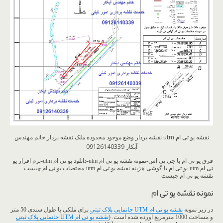
نقشه یو تی ام utm نقشه بردار وضع موجود محدوده ملک نقشه بردار خانم مهندس
آبکار 09126140339
فرق یو تی ام با جی پی اس-نمونه نقشه یو تی ام utm-دانلود یو تی ام utm-نرم افزار یو
تی ام utm-یو تی ام با گوشی-هزینه نقشه یو تی ام utm-مختصات یو تی ام چیست-
نقشه یو تی ام چیست
نمونه نقشه یو تی ام
در زیر نمونه
نقشه یو تی ام UTM جانمایی پلاک ثبتی
برای ملکی با طول سندی 50 متر
و مساحت 1000 مترمربع اورده شده است. (
نقشه یو تی ام UTM جانمایی پلاک ثبتی