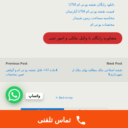
دانلود رایگان نقشه یو تی ام UTM
قیمت نقشه یو تی ام UTM آپارتمان
محاسبه مساحت زمین شیبدار
مختصات یو تی ام
مشاوره رایگان با وکیل ملکی و امور ثبتی
Previous Post
Next Post
نقشه اصلاحی ملک مطالبه بهای ملک از
ماده 147- فایل نقشه یو تی ام و گواهی
شهرداری
تعیین مختصات
واتساپ
Back to top
Mobile
Desktop
تماس تلفنی
.
Copy Protected by
Tech Tips
's
CopyProtect Wordpress Blogs