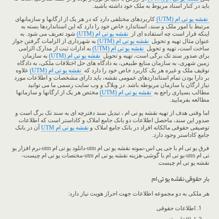
باید در کنار اسناد مربوط به ملک خود داشته باشید.
نقشه یو تی ام (UTM)
کاربردهای مختلفی دارد که در هر یک از ارگانها و سازمانهای
مرتبط با امور ملک و سند، استاندارد خاص خود را دارد که این استانداردها بسته به
اینکه قرار است چه استفاده ای از
نقشه یو تی ام (UTM
)
شود تعریف می شود. به
عنوان مثال تهیه و تحویل
نقشه یو تی ام (UTM)
به شهرداری از الزامات گرفتن جواز
ساخت است، تهیه و تحویل
نقشه یو تی ام (UTM)
به ادارات ثبت از مدارک الزامی
برای صدور سند تک برگی است، تهیه و تحویل
نقشه یو تی ام (UTM)
به سازمان
زمین شهری، به سازمان منابع طبیعی، به دادگاه های حل اختلافات ملکی، به دادگاه
توقیف ملک و غیره هر یک کاربرد خاص خود را دارد که
نقشه یو تی ام (UTM)
علاوه
بر دارا بودن تمام استانداردهای عمومی نقشه، باید دارای مشخصات و اطلاعات مورد
نیاز ارگان یا سازمان مربوطه باشد. در وبلاگ و وب سایت رسمی ما می توانید
مطالب بسیاری راجع به
نقشه یو تی ام (UTM
)
مختص هر یک از ارگانها و سازمانها
مطالعه بفرمایید.
اما وقتی هدف از تهیه نقشه یو تی ام ، تبدیل سند دفترچه ای به سند تک برگ است و
صدور این سند، ماحصل اطلاعات دو بانک جامع املاک و کاداستر است که اطلاعات
توصیفی حقوقی مالکانه افراد در بانک جامع املاک و
نقشه یو تی ام UTM
آن در بانک
جامع کاداستر وجود دارد.
فرق یو تی ام با جی پی اس-نمونه نقشه یو تی ام utm-دانلود یو تی ام utm-نرم افزار یو
تی ام utm-یو تی ام با گوشی-هزینه نقشه یو تی ام utm-مختصات یو تی ام چیست-
نقشه یو تی ام چیست
بار حقوقی نقشه یو تی ام
هر ملکی به دو مجموعه اطلاعات جهت احراز هویت نیاز دارد:
اطلاعات حقوقی