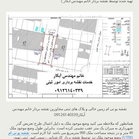
تهیه شده توسط نقشه بردار خانم مهندس آبکار )
نقشه یو تی ام زمین خالی و پلاک های ثبتی مجاورین نقشه بردار خانم مهندس
آبکار09126140339
همانطور که ملاحظه می کنید وضع موجود ملک به دلیل اعمال طرح تعریض گذر
شهرداری به میزان یک متر عقب نشینی کرده است. بنابراین طول وضع موجود ملک
49 متر و در نتیجه مساحت ملک 980 مترمربع می باشد. لذا لازم است
نقشه یو تی ام
(UTM)
وضع موجود ملک نیز توسط نقشه بردار کارشناس رسمی امور ثبتی تهیه،