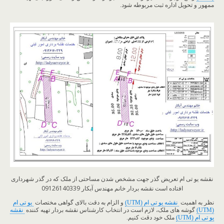
ممهور و تحویل اداره ثبت مربوطه شود.
نقشه یو تی ام تعریض گذر جهت مشخص شدن مساحتی از ملک که در گذر شهرداری
افتاده است نقشه بردار خانم مهندس آبکار 09126140339
نظر به اهمیت
نقشه یو تی ام (UTM)
و الزام به دقت بالای گواهی مختصات
یو تی ام
(UTM)
گوشه های ملک، لازم است در انتخاب کارشناس نقشه بردار تهیه کننده
نقشه
یو تی ام (UTM)
ملک خود دقت کنیم.