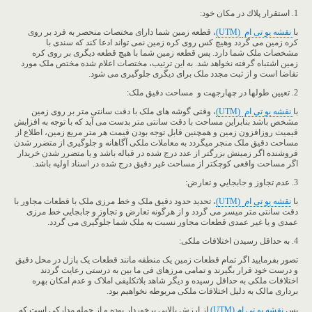
1. استقرار پلاك در مكان خود:
با
نقشه یو تی ام
(UTM
)
، قطعه زمین شما دارای مختصات منحصر به فرد بر روی
کره زمین می گردد وهیچ کس روی کره زمین نمی تواند ادعا کند که سندی با
مشخصات ملک شما دارد. پس قطعه زمین شما با هیچ قطعه دیگری بر روی کره
زمین اشتباه گرفته نخواهد شد. به این ترتیب، مختصات اعلام شده مختص ملک مورد
تقاضا است و از ثبت مجدد ملک برای دیگری جلوگیری می شود.
2. تعیین طولها در چهارجهت و مساحت دقیق ملک:
با
نقشه یو تی ام
(UTM
)
، وقتی گوشه های ملک با دقت سانتی متر بر روی زمین
مشخص باشد بنابراین مساحت با دقت سانتی متر بدست می آید که با توجه به افزایش
قیمیت روزافزون زمین و همچنین قابل توجه بودن قیمت هر متر مربع زمین، اطلاع از
مساحت دقیق ملک منجر میگردد به معاملات ملکی آگاهانه و جلوگیری از متضرر شدن
فروشنده اگر زمینش بزرگتر از عدد درج شده در قباله باشد و یا متضرر شدن خریدار
اگر مساحت واقعی کوچکتر از مساحت غیر دقیق درج شده در اسناد اولیه باشد.
3. عدم تجاوز و جابجايي و تعارض:
با
نقشه یو تی ام
(UTM
)
، تحدید حدود دقیق ملک و خط مرزی ملک با قطعات مجاور با
دقت سانتی متر میسر می گردد و از هرگونه تعارض و تجاوز و جابجایی خط مرزی
عمدی و یا غیر عمدی قطعات مجاور نسبت به ملک شما جلوگیری می گردد.
4. به حداقل رسیدن اختلافات ملکی:
تصور بفرمایید اگر تمام قطعات زمین یک منطقه مانند قطعات یک پازل در محل دقیق
و درست خود قرار بگیرند و تمامی مرزهای فی ما بین به درستی رعایت گردند
اختلافات ملکی به حداقل رسیده و دیگر شاهد بلاتکلیفی املاک و عدم امکان بهره
برداری مالک به دلیل اختلافات ملکی مربوطه نخواهیم بود.
پس
نقشه یو تی ام (
UTM
)
از ارزش بالایی برخوردار بوده و از جمله مدارکی است که