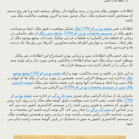
اطلاعات فنی
اطلاعات حقوقی ملک مندرج در سند منگوله دار، بنچاق، مبایعه نامه و یا هر نوع سندی
که مشخص کننده شماره ملک، سال صدور سند و آخرین وضعیت مالکیت ملک می
باشد.
اطلاعات فنی
نقشه یو تی ام
UTM
ملک
شامل موقعیت دقیق ملک، ابعاد و مساحت
دقیق ملک در
سیستم مختصات یو تی ام
UTM
،
سابقه ثبتی ملک
از نظر جانمایی در
زمانی که قطعه مادر (اصلی) به قطعات فرعی تفکیک شده اند، وضع موجود ملک از
نظر ابعاد ، مساحت و عوارض اطراف مانند مجاورین، گذرها، تیر برق ها، تک درخت
ها و غیره می باشد.
به دلیل حجم بالای اطلاعات ثبتی و زمانبر بودن استخراج این اطلاعات، هر مالک
موظف است برای ملک خود تمام اطلاعات مالکیتی و فنی مورد نیاز برای تولید سند
تک برگی را در اختیار اداره ثبت مربوطه قرار دهد.
به این دلیل در علاوه بر سند مالکیت، تهیه و ارائه
نقشه یو تی ام
UTM
وضع موجود
ملک
به اداره ثبت مربوطه الزامی است. همچنین در مورد برخی از ملک ها که ابهام در
پلاک ثبتی و یا ابعاد و مساحت آنها وجود دارد نقشه سابقه ثبتی ملک (
نقشه جانمایی
پلاک ثبتی در سیستم مختصات یو تی ام
UTM
) نیز الزامی می باشد.
بنابراین یک از مدارک الزامی برای صدور
سند تک برگی
در اداره ثبت
نقشه یو تی ام
UTM
ملک است. یعنی اداره ثبت موقعیت دقیق گوشه های ملک را بر روی کره زمین
به طوری که منحصر به همین زمین باشد را در سیستم کاداستری کشور ثبت می کند
و بر اساس آن
سند تک برگی
را صادر می کند. اگر توجه کرده باشید این مختصات به
صورت شناسه جام در پایین سمت راست سند درج می شود و همچنین موقعیت ملک
در سیستم کاداستری کشور به صورت شماتیک در پایین گوشه سمت راست چاپ می
شود.