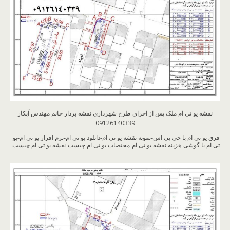
نقشه یو تی ام ملک پس از اجرای طرح شهرداری نقشه بردار خانم مهندس آبکار
09126140339
فرق یو تی ام با جی پی اس-نمونه نقشه یو تی ام-دانلود یو تی ام-نرم افزار یو تی ام-یو
تی ام با گوشی-هزینه نقشه یو تی ام-مختصات یو تی ام چیست-نقشه یو تی ام چیست