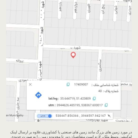
در مورد زمین های بزرگ مانند زمین های صنعتی یا کشاورزی،علاوه بر ارسال لینک
لوکیشن وسط ملک، لازم است متقاضیان دور تا محدوده زمین را به صورت حدودی