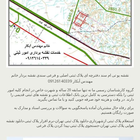
نقشه یو تی ام سند دفترچه ای پلاک ثبتی اصلی و فرعی سندی نقشه بردار خانم
مهندس آبکار 09126140339
گروه کارشناسان رسمی ما نه تنها سابقه 20 ساله و شهرت خاص در انجام کلیه امور
ثبتی را بلکه دسترسی به کامل ترین بانک اطلاعات ثبتی و نقشه های ثبتی قدیمی را
دارند. در وقت و هزینه خود صرفه جویی کنید و با ما تماس بگیرید.
برای رفاه حال مشتریان آماده پاسخگویی به سوالات و بررسی اسناد و مدارک به
صورت رایگان هستیم.
استعلام پلاک ثبتی ازشهرداری-دانلود پلاک ثبتی تهران-نرم افزار پلاک ثبتی-دانلود نقشه
هوایی پلاک ثبتی تهران-جستجوی پلاک ثبتی-پیدا کردن پلاک فرعی