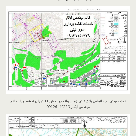
نقشه یو تی ام جانمایی پلاک ثبتی زمین واقع در بخش 11 تهران نقشه بردار خانم
مهندس آبکار 09126140339