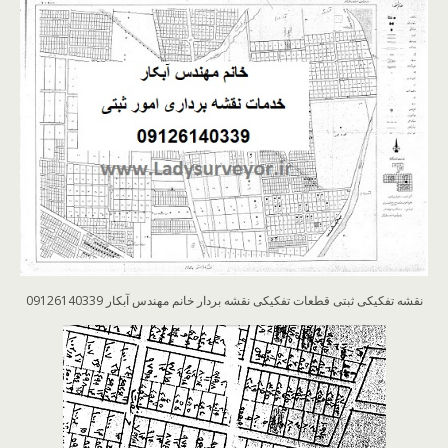
نقشه تفکیکی ثبتی قطعات تفکیکی نقشه بردار خانم مهندس آبکار 09126140339