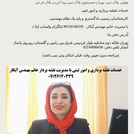
هوایی پلاک ثبتی تهران-جستجوی پلاک ثبتی-پیدا کردن پلاک فرعی
خدمات نقشه برداری و امور ثبتی
کارشناسان رسمی دادگستری و پایه یک نظام مهندسی
با مدیریت خانم مهندس آبکار
–
09126140339 (تلگرام واتساپ ایتا )
آدرس دفتر ما
:
تهران-فلکه دوم صادقیه-بلوار فردوس شرق-بین رامین و گلستان-روبروی پاساژ
آبشار
تلفن دفتر: 02144086436
(مراجعه بدون تعیین وقت قبلی امکان پذیر نمی باشد
)