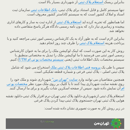
بنابراین ریسک
استعلام پلاک ثبتی
از شهرداری بسیار بالا است.
تنها سیستم کامل و قابل استناد برای پلاک ثبتی،
بانک اطلاعات ثبتی
سازمان ثبت
اسناد و املاک کشور است که به سیستم کاداستر کشور معروف است.
اما همانطور که تجربه کرده اید
استعلام پلاک ثبتی
از اداره ثبت به ساز و کارهای اداری
پیچیده و زمانبری نیاز دارد که بدون نامه رسمی دادگاه هرگز پاسخ متقاضی داده
نخواهد شد.
بنابراین لازم است که به طور آزاد به یک کارشناس رسمی امور ثبتی مراجعه کنید و با
پرداخت هزینه
استعلام پلاک ثبتی
را ظرف چند روز انجام دهید.
روش کار به این صورت است که لینک لوکیشن ملک را برای ما به عنوان کارشناس
رسمی امور ثبتی می فرستید تا ما لوکیشن ملک را تبدیل به مختصاتی منطبق با
سیستم مختصات بانک اطلاعات ثبتی (یعنی
سیستم مختصات یو تی ام UTM
) کنیم.
سپس با طی یک
پروسه فنی اطلاعات پلاک ثبتی ملک
استخراج می شود که شامل
پلاک ثبتی اصلی – پلاک ثبتی فرعی و شماره قطعه تفکیکی است.
همچنین متقاضیان می توانند وارد
سایت “تهران من”
شهرداری شوند و ملک خود را
روی نقشه سایت شهرداری پیدا کنند تا با کلیک بر روی ملک مورد نظر
مختصات یو تی
ام
آن نمایش داده شود. سپس از صفحه اسکرین شات بگیرند و برای ما ارسال کنند.
استعلام پلاک ثبتی ازشهرداری-دانلود پلاک ثبتی تهران-نرم افزار پلاک ثبتی-دانلود نقشه
هوایی پلاک ثبتی تهران-جستجوی پلاک ثبتی-پیدا کردن پلاک فرعی
در زیر روش کار به صورت تصویری نشان داده شده است: