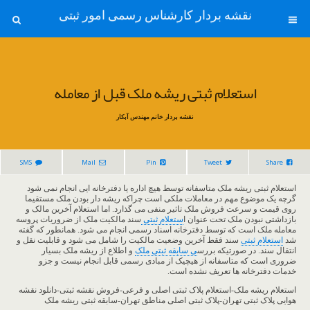
نقشه بردار کارشناس رسمی امور ثبتی
استعلام ثبتی ریشه ملک قبل از معامله
نقشه بردار خانم مهندس آبکار
SMS
Mail
Pin
Tweet
Share
استعلام ثبتی ریشه ملک متاسفانه توسط هیچ اداره یا دفترخانه ایی انجام نمی شود
گرچه یک موضوع مهم در معاملات ملکی است چراکه ریشه دار بودن ملک مستقیما
روی قیمت و سرعت فروش ملک تاثیر منفی می گذارد. اما استعلام آخرین مالک و
بازداشتی نبودن ملک تحت عنوان ا
ستعلام ثبتی
سند مالکیت ملک از ضروریات پروسه
معامله ملک است که توسط دفترخانه اسناد رسمی انجام می شود. همانطور که گفته
شد
استعلام ثبتی
سند فقط آخرین وضعیت مالکیت را شامل می شود و قابلیت نقل و
انتقال سند. در صورتیکه بررس
ی سابقه ثبتی ملک
و اطلاع از ریشه ملک بسیار
ضروری است که متاسفانه از هیچیک از مبادی رسمی قابل انجام نیست و جزو
خدمات دفترخانه ها تعریف نشده است.
استعلام ریشه ملک-استعلام پلاک ثبتی اصلی و فرعی-فروش نقشه ثبتی-دانلود نقشه
هوایی پلاک ثبتی تهران-پلاک ثبتی اصلی مناطق تهران-سابقه ثبتی ریشه ملک