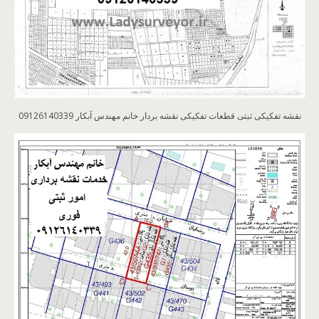
نقشه تفکیکی ثبتی قطعات تفکیکی نقشه بردار خانم مهندس آبکار 09126140339