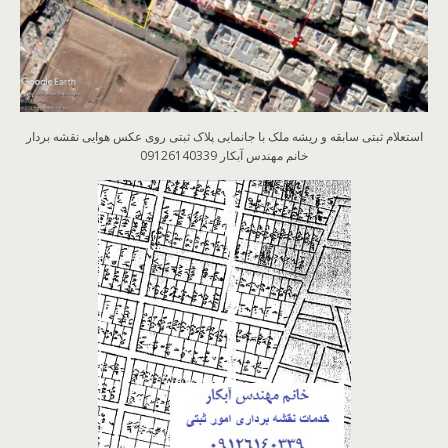
استعلام ثبتی سابقه و ریشه ملک با جانمایی پلاک ثبتی روی عکس هوایی نقشه بردار
خانم مهندس آبکار 09126140339