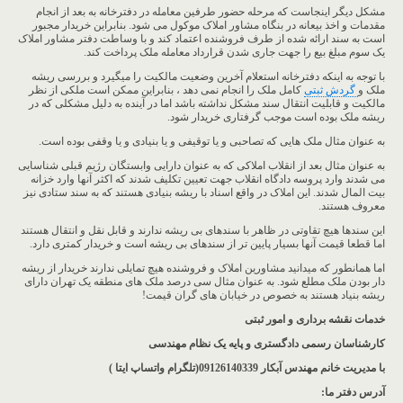
مشکل دیگر اینجاست که مرحله حضور طرفین معامله در دفترخانه به بعد از انجام
مقدمات و اخذ بیعانه در بنگاه مشاور املاک موکول می شود. بنابراین خریدار مجبور
است به سند ارائه شده از طرف فروشنده اعتماد کند و با وساطت دفتر مشاور املاک
یک سوم مبلغ بیع را جهت جاری شدن قرارداد معامله ملک پرداخت کند.
با توجه به اینکه دفترخانه استعلام آخرین وضعیت مالکیت را میگیرد و بررسی ریشه
ملک و
گردش ثبتی
کامل ملک را انجام نمی دهد ، بنابراین ممکن است ملکی از نظر
مالکیت و قابلیت انتقال سند مشکل نداشته باشد اما در آینده به دلیل مشکلی که در
ریشه ملک بوده است موجب گرفتاری خریدار شود.
به عنوان مثال ملک هایی که تصاحبی و یا توقیفی و یا بنیادی و یا وقفی بوده است.
به عنوان مثال بعد از انقلاب املاکی که به عنوان دارایی وابستگان رژیم قبلی شناسایی
می شدند وارد پروسه دادگاه انقلاب جهت تعیین تکلیف شدند که اکثر آنها وارد خزانه
بیت المال شدند. این املاک در واقع اسناد با ریشه بنیادی هستند که به سند ستادی نیز
معروف هستند.
این سندها هیچ تقاوتی در ظاهر با سندهای بی ریشه ندارند و قابل نقل و انتقال هستند
اما قطعا قیمت آنها بسیار پایین تر از سندهای بی ریشه است و خریدار کمتری دارد.
اما همانطور که میدانید مشاورین املاک و فروشنده هیچ تمایلی ندارند خریدار از ریشه
دار بودن ملک مطلع شود. به عنوان مثال سی درصد ملک های منطقه یک تهران دارای
ریشه بنیاد هستند به خصوص در خیابان های گران قیمت!
خدمات نقشه برداری و امور ثبتی
کارشناسان رسمی دادگستری و پایه یک نظام مهندسی
با مدیریت خانم مهندس آبکار
09126140339(تلگرام واتساپ ایتا )
آدرس دفتر ما
: