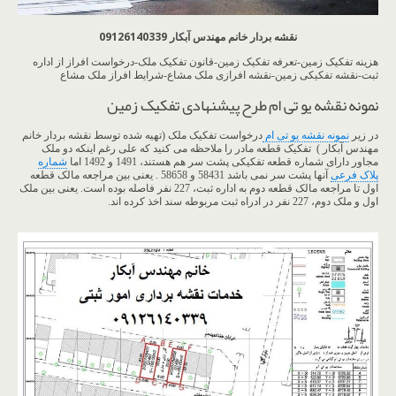
نقشه بردار خانم مهندس آبکار 09126140339
هزینه تفکیک زمین-تعرفه تفکیک زمین-قانون تفکیک ملک-درخواست افراز از اداره
ثبت-نقشه تفکیکی زمین-نقشه افرازی ملک مشاع-شرایط افراز ملک مشاع
نمونه نقشه یو تی ام طرح پیشنهادی تفکیک زمین
در زیر
نمونه نقشه یو تی ام
درخواست تفکیک ملک (تهیه شده توسط نقشه بردار خانم
مهندس آبکار ) تفکیک قطعه مادر را ملاحظه می کنید که علی رغم اینکه دو ملک
مجاور دارای شماره قطعه تفکیکی پشت سر هم هستند، 1491 و 1492 اما
شماره
پلاک فرعی
آنها پشت سر نمی باشد 58431 و 58658 . یعنی بین مراجعه مالک قطعه
اول تا مراجعه مالک قطعه دوم به اداره ثبت، 227 نفر فاصله بوده است. یعنی بین ملک
اول و ملک دوم، 227 نفر در ادراه ثبت مربوطه سند اخذ کرده اند.