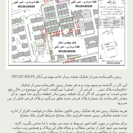
زمین باقی‌مانده پس از تفکیک نقشه بردار خانم مهندس آبکار 09126140339
این کار در گذشته مرسوم بوده و به هر مقدار زمین باقی‌مانده پس از تفکیک
«باقیمانده پلاک ثبتی …. فرعی از …. اصلی» می‌گفتند. البته این موضوع در حال رفع
شدن است؛ به صورتی که اگر از یک قطعه زمین مادر قطعۀ دیگری جدا شود، به آن
مقدار باقی‌مانده یک شمارۀ پلاک فرعی جدید تعلق می‌گیرد و پلاک فرعی قبلی از بین
می‌رود.
هزینه تفکیک زمین-تعرفه تفکیک زمین-قانون تفکیک ملک-درخواست افراز از اداره
ثبت-نقشه تفکیکی زمین-نقشه افرازی ملک مشاع-شرایط افراز ملک مشاع
برای مشاور در مورد کلیه امور مربوط به سند می توانید با ما تماس بگیرید. البته
توصیه می شود قبل از تماس مطالب و مقاله های این وبلاک و همچنین وب سایت
رسمی ما را مطالعه بفرمایید تا جواب بسیاری از سوالات خود در مورد سندهای