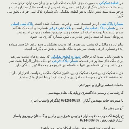
هر
قطعۀ تفکیکی
به صورت مجزا قابلیت تملک دارد و برای آن می توان درخواست
سند مالکیت شش دانگ از ادارۀ ثبت محل داد که پس از مراجعه مالک به اداره ثبت و
درخواست سند شش دانگ به هر قطعه تفکیکی یک شماره پلاک ثبتی فرعی تعلق می
گیرد.
شمارۀ پلاک ثبتی
از دو قسمت اصلی و فرعی تشکیل شده است.
پلاک ثبتی اصلی
همان
شماره پلاک قطعه مادر
است و
پلاک ثبتی فرعی
شماره ای است که هنگام
صدور سند و با توجه به اینکه این قطعه زمین چندمین قطعه زمین در اداره ثبت
مربوطه است که سند برایش صادر می شود شماره گذاری می شود.
بنابراین دو مالکی که پشت سر هم در اداره ثبت تشکیل پرونده برای اخذ سند میداده
اند دو شماره فرعی پشت سر هم به ملک هایشان تعلق می گرفته است.
به همین دلیل است که برخلاف
شماره قطعه تفکیکی
که شماره های پشت سر هم
برای ملک های مجاور هم هست،
شماره پلاک فرعی
دو ملک مجاور الزاما پشت سر
نمی باشد و حتی فاصله بین آنها به فاصله بین تاریخ مراجعه مالکین بستگی دارد.
هزینه تفکیک زمین-تعرفه تفکیک زمین-قانون تفکیک ملک-درخواست افراز از اداره
ثبت-نقشه تفکیکی زمین-نقشه افرازی ملک مشاع-شرایط افراز ملک مشاع
خدمات نقشه برداری و امور ثبتی
کارشناسان رسمی دادگستری و پایه یک نظام مهندسی
با مدیریت خانم مهندس آبکار
–
09126140339 (تلگرام واتساپ ایتا )
آدرس دفتر ما
:
تهران-فلکه دوم صادقیه-بلوار فردوس شرق-بین رامین و گلستان-روبروی پاساژ
آبشار
تلفن دفتر: 02144086436
(مراجعه بدون تعیین وقت قبلی امکان پذیر نمی باشد
)