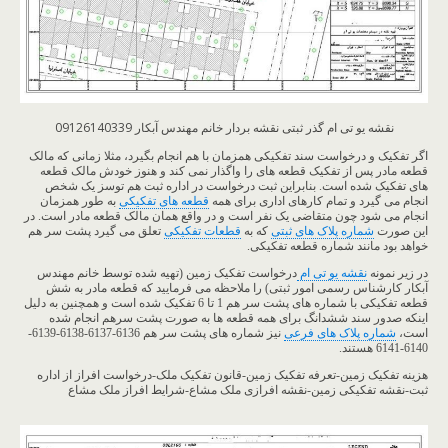
نقشه یو تی ام گذر ثبتی نقشه بردار خانم مهندس آبکار 09126140339
اگر تفکیک و درخواست سند تفکیکی همزمان با هم انجام بگیرد، مثلا زمانی که مالک
قطعه مادر پس از تفکیک قطعه های را واگذار نمی کند و هنوز خودش مالک قطعه
های تفکیک شده است. بنابراین ثبت درخواست در اداره ثبت هم توسز یک شخص
انجام می گیرد و تمام کارهای اداری برای همه
قطعه های تفکیکی
به طور همزمان
انجام می شود چون متقاضی یک نفر است و در واقع همان مالک قطعه مادر است. در
این صورت
شماره پلاک های ثبتی
که به
قطعات تفکیکی
تعلق می گیرد پشت سر هم
خواهد بود مانند شماره قطعه تفکیکی.
در زیر نمونه
نقشه یو تی ام
درخواست تفکیک زمین (تهیه شده توسط خانم مهندس
آبکار کارشناس رسمی امور ثبتی) را ملاحظه می فرمایید که قطعه مادر به شش
قطعه تفکیکی با شماره های پشت سر هم 1 تا 6 تفکیک شده است و همچنین به دلیل
اینکه صدور سند ششدانگ برای همه قطعه ها به صورت پشت سرهم انجام شده
است،
شماره پلاک های فرعی
نیز شماره های پشت سر هم 6136-6137-6138-6139-
6140-6141 هستند.
هزینه تفکیک زمین-تعرفه تفکیک زمین-قانون تفکیک ملک-درخواست افراز از اداره
ثبت-نقشه تفکیکی زمین-نقشه افرازی ملک مشاع-شرایط افراز ملک مشاع