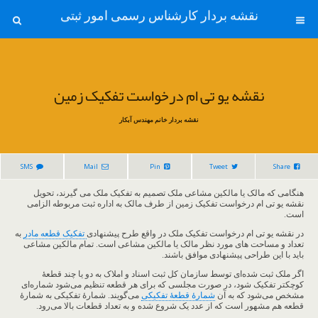
نقشه بردار کارشناس رسمی امور ثبتی
نقشه یو تی ام درخواست تفکیک زمین
نقشه بردار خانم مهندس آبکار
SMS
Mail
Pin
Tweet
Share
هنگامی که مالک یا مالکین مشاعی ملک تصمیم به تفکیک ملک می گیرند، تحویل
نقشه یو تی ام درخواست تفکیک زمین از طرف مالک به اداره ثبت مربوطه الزامی
است.
در نقشه یو تی ام درخواست تفکیک ملک در واقع طرح پیشنهادی
تفکیک قطعه مادر
به
تعداد و مساحت های مورد نظر مالک یا مالکین مشاعی است. تمام مالکین مشاعی
باید با این طراحی پیشنهادی موافق باشند.
اگر ملک ثبت شده‌ای توسط سازمان کل ثبت اسناد و املاک به دو یا چند قطعۀ
کوچکتر تفکیک شود، در صورت‎ مجلسی که برای هر قطعه تنظیم می‌شود شماره‌ای
مشخص می‌شود که به آن
شمارۀ قطعۀ تفکیکی
می‌گویند. شمارۀ تفکیکی به شمارۀ
قطعه هم مشهور است که از عدد یک شروع شده و به تعداد قطعات بالا می‌رود.