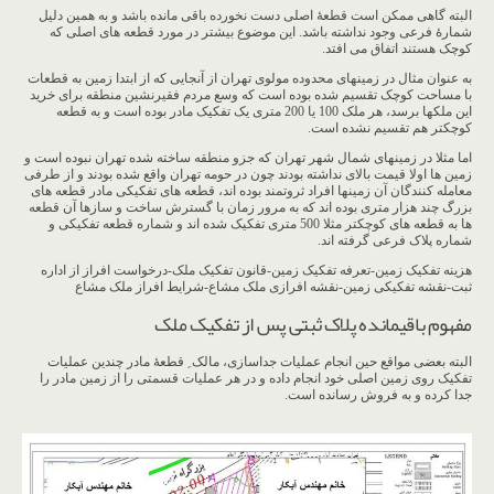
البته گاهی ممکن است قطعۀ اصلی دست نخورده باقی مانده باشد و به همین دلیل
شمارۀ فرعی وجود نداشته باشد. این موضوع بیشتر در مورد قطعه های اصلی که
کوچک هستند اتفاق می افتد.
به عنوان مثال در زمینهای محدوده مولوی تهران از آنجایی که از ابتدا زمین به قطعات
با مساحت کوچک تقسیم شده بوده است که وسع مردم فقیرنشین منطقه برای خرید
این ملکها برسد، هر ملک 100 یا 200 متری یک تفکیک مادر بوده است و به قطعه
کوچکتر هم تقسیم نشده است.
اما مثلا در زمینهای شمال شهر تهران که جزو منطقه ساخته شده تهران نبوده است و
زمین ها اولا قیمت بالای نداشته بودند چون در حومه تهران واقع شده بودند و از طرفی
معامله کنندگان آن زمینها افراد ثروتمند بوده اند، قطعه های تفکیکی مادر قطعه های
بزرگ چند هزار متری بوده اند که به مرور زمان با گسترش ساخت و سازها آن قطعه
ها به قطعه های کوچکتر مثلا 500 متری تفکیک شده اند و شماره قطعه تفکیکی و
شماره پلاک فرعی گرفته اند.
هزینه تفکیک زمین-تعرفه تفکیک زمین-قانون تفکیک ملک-درخواست افراز از اداره
ثبت-نقشه تفکیکی زمین-نقشه افرازی ملک مشاع-شرایط افراز ملک مشاع
مفهوم باقیمانده پلاک ثبتی پس از تفکیک ملک
البته بعضی مواقع حین انجام عملیات جداسازی، مالک ِ قطعۀ مادر چندین عملیات
تفکیک روی زمین اصلی خود انجام داده و در هر عملیات قسمتی را از زمین مادر را
جدا کرده و به فروش رسانده است.