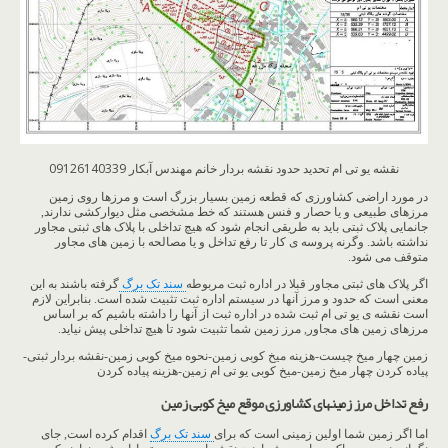
نقشه یو تی ام تحدید حدود نقشه بردار خانم مهندس آبکار 09126140339
در مورد اراضی کشاورزی که قطعه زمین بسیار بزرگ است و مرزها روی زمین
مرزهای طبیعی و یا حصار و فنس هستند که خط مشخصی مثل دیوارکشی ندارند,
جانمایی پلاک ثبتی باید به طریقی انجام شود که هیچ تداخلی با پلاک های ثبتی مجاور
نداشته باشد. وگرنه پروسه ی کار تا رفع تداخل و یا مصالحه با زمین های مجاور
متوقف می شود.
اگر پلاک های ثبتی مجاور قبلا در اداره ثبت مربوطه
سند تک برگ
گرفته باشند به این
معنی است که حدود و مرز آنها در سیستم اداره ثبت تثبیت شده است. بنابراین لازم
است نقشه ی یو تی ام ثبت شده در اداره ثبت از آنها را داشته باشیم که بر اساس
مرزهای زمین های مجاور, مرز زمین شما تثبیت شود تا هیچ تداخلی پیش نیاید.
زمین چهار میخ چیست-هزینه میخ کوبی زمین-نحوه میخ کوبی زمین-نقشه بردار ثبتی-
پیاده کردن چهار میخ زمین-میخ کوبی یو تی ام زمین-هزینه پیاده کردن
رفع تداخل مرز زمینهای کشاورزی موقع میخ کوبی زمین
اما اگر زمین شما اولین زمینی است که برای
سند تک برگ
اقدام کرده است, جای