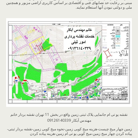
مبنی بر رعایت حد نصاب‏های فنی و اقتصادی بر اساس کاربری اراضی مزبور و همچنین
ملی و دولتی نبودن آنها استعلام نمایند.
نقشه یو تی ام جانمایی پلاک ثبتی زمین واقع در بخش 11 تهران نقشه بردار خانم
مهندس آبکار 09126140339
زمین چهار میخ چیست-هزینه میخ کوبی زمین-نحوه میخ کوبی زمین-نقشه بردار ثبتی-
پیاده کردن چهار میخ زمین-میخ کوبی یو تی ام زمین-هزینه پیاده کردن