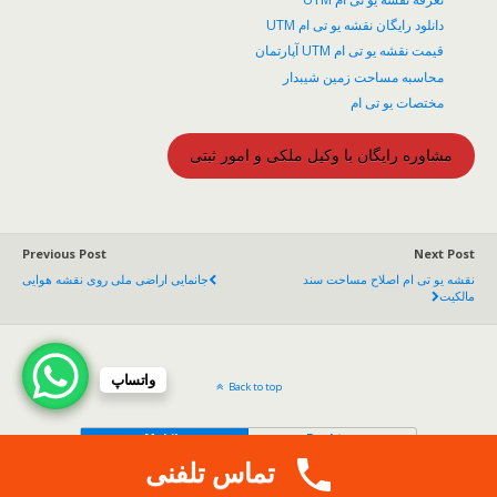
دانلود رایگان نقشه یو تی ام UTM
قیمت نقشه یو تی ام UTM آپارتمان
محاسبه مساحت زمین شیبدار
مختصات یو تی ام
مشاوره رایگان با وکیل ملکی و امور ثبتی
Previous Post
Next Post
نقشه یو تی ام اصلاح مساحت سند
جانمایی اراضی ملی روی نقشه هوایی
مالکیت
واتساپ
Back to top
Mobile
Desktop
تماس تلفنی
.
Copy Protected by
Tech Tips
's
CopyProtect Wordpress Blogs