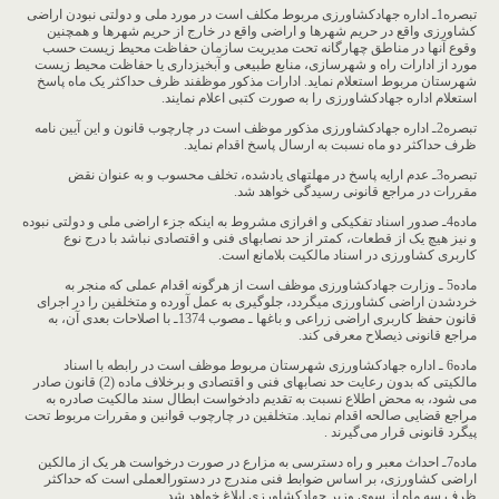
تبصره1ـ اداره جهادکشاورزی مربوط مکلف است در مورد ملی و دولتی نبودن اراضی
کشاورزی واقع در حریم شهرها و اراضی واقع در خارج از حریم شهرها و همچنین
وقوع آنها در مناطق چهارگانه تحت مدیریت سازمان حفاظت محیط زیست حسب
مورد از ادارات راه و شهرسازی، منابع طبیعی و آبخیزداری یا حفاظت محیط زیست
شهرستان مربوط استعلام نماید. ادارات مذکور موظفند ظرف حداکثر یک ماه پاسخ
استعلام اداره جهادکشاورزی را به صورت کتبی اعلام نمایند.
تبصره2ـ اداره جهادکشاورزی مذکور موظف است در چارچوب قانون و این آیین ‏نامه
ظرف حداکثر دو ماه نسبت به ارسال پاسخ اقدام نماید.
تبصره3ـ عدم ارایه پاسخ در مهلت‏های یادشده، تخلف محسوب و به عنوان نقض
مقررات در مراجع قانونی رسیدگی خواهد شد.
ماده4ـ صدور اسناد تفکیکی و افرازی مشروط به اینکه جزء اراضی ملی و دولتی نبوده
و نیز هیچ یک از قطعات، کمتر از حد نصاب‏های فنی و اقتصادی نباشد با درج نوع
کاربری کشاورزی در اسناد مالکیت بلامانع است.
ماده5 ـ وزارت جهادکشاورزی موظف است از هرگونه اقدام عملی که منجر به
خردشدن اراضی کشاورزی می‏گردد، جلوگیری به عمل آورده و متخلفین را در اجرای
قانون حفظ کاربری اراضی زراعی و باغ‏ها ـ مصوب 1374ـ با اصلاحات بعدی آن، به
مراجع قانونی ذی‏صلاح معرفی کند.
ماده6 ـ اداره جهادکشاورزی شهرستان مربوط موظف است در رابطه با اسناد
مالکیتی که بدون رعایت حد نصاب‏های فنی و اقتصادی و برخلاف ماده (2) قانون صادر
می شود، به محض اطلاع نسبت به تقدیم دادخواست ابطال سند مالکیت صادره به
مراجع قضایی صالحه اقدام نماید. متخلفین در چارچوب قوانین و مقررات مربوط تحت
پیگرد قانونی قرار می‌گیرند .
ماده7ـ احداث معبر و راه دسترسی به مزارع در صورت درخواست هر یک از مالکین
اراضی کشاورزی، بر اساس ضوابط فنی‏ مندرج در دستورالعملی است که حداکثر
ظرف سه ماه از سوی وزیر جهادکشاورزی ابلاغ خواهد شد.