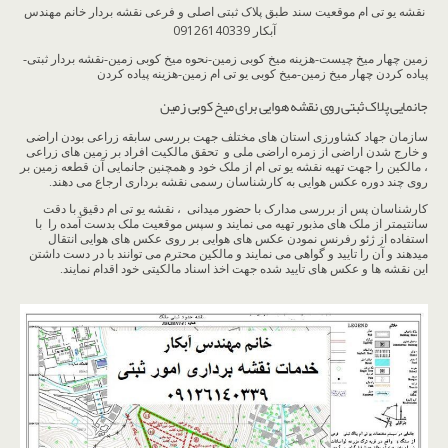
نقشه یو تی ام موقعیت سند طبق پلاک ثبتی اصلی و فرعی نقشه بردار خانم مهندس
آبکار 09126140339
زمین چهار میخ چیست-هزینه میخ کوبی زمین-نحوه میخ کوبی زمین-نقشه بردار ثبتی-
پیاده کردن چهار میخ زمین-میخ کوبی یو تی ام زمین-هزینه پیاده کردن
جانمایی پلاک ثبتی روی نقشه هوایی برای میخ کوبی زمین
سازمان جهاد کشاورزی استان های مختلف جهت بررسی سابقه زراعی بودن اراضی
و خارج شدن اراضی از زمره اراضی ملی و تحقق مالکیت افراد بر زمین های زراعی
، مالکین را جهت تهیه نقشه یو تی ام از ملک خود و همچنین جانمایی آن قطعه زمین بر
روی چند دوره عکس هوایی به کارشناسان رسمی نقشه برداری ارجاع می دهند.
کارشناسان پس از بررسی مدارک با حضور میدانی ، نقشه یو تی ام دقیق با دقت
سانتیمتر از ملک های مذبور تهیه می نمایند و سپس موقعیت ملک بدست آمده را با
استفاده از ژئو رفرنس نمودن عکس های هوایی بر روی عکس های هوایی انتقال
میدهند و آن را تایید و گواهی می نمایند و مالکین محترم می توانند با در دست داشتن
این نقشه ها و عکس های تایید شده جهت اخذ اسناد مالکیتی خود اقدام نمایند.