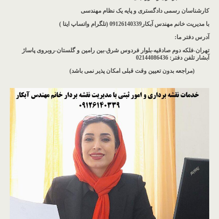
کارشناسان رسمی دادگستری و پایه یک نظام مهندسی
با مدیریت خانم مهندس آبکار09126140339 (تلگرام واتساپ ایتا )
آدرس دفتر ما
:
تهران-فلکه دوم صادقیه-بلوار فردوس شرق-بین رامین و گلستان-روبروی پاساژ
آبشار
تلفن دفتر: 02144086436
(مراجعه بدون تعیین وقت قبلی امکان پذیر نمی باشد
)