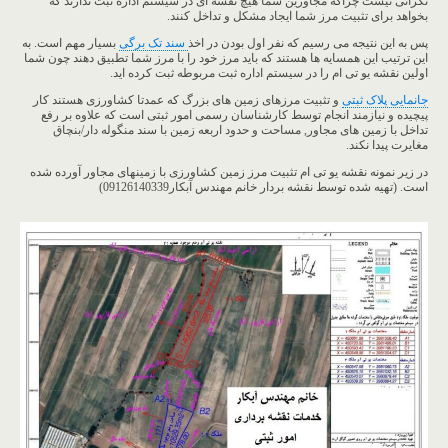
نگرانی نیست چراکه مجاورین شما هیچ نقشه ای در سیستم اداره ثبت ندارند که
بخواهد برای تثبیت مرز شما ایجاد مشکل و تداخل کنند.
پس به این نتیجه می رسیم که نفر اول بودن در اخذ
سند تک برگی
بسیار مهم است. به
این ترتیب این همسایه ها هستند که باید مرز خود را با مرز شما تطبیق دهند چون شما
اولین نقشه یو تی ام را در سیستم اداره ثبت مربوطه ثبت کرده اید.
جانمایی پلاک ثبتی
و تثبیت مرزهای زمین های بزرگ که عمدتا کشاورزی هستند کار
پیچیده و نیازمند انجام توسط کارشناسان رسمی امور ثبتی است که علاوه بر رفع
تداخل با زمین های مجاور, مساحت و حدود اربعه زمین با سند منگوله دار/بنچاق
مغایرت پیدا نکند.
در زیر نمونه نقشه یو تی ام تثبیت مرز زمین کشاورزی با زمینهای مجاور آورده شده
است. (تهیه شده توسط نقشه بردار خانم مهندس آبکار09126140339)