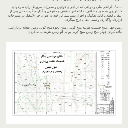
ماده8 ـ اراضی ملی و دولتی که در اجرای قوانین و مقررات مربوط برای طرح‏های
کشاورزی به طور مشاعی به اشخاص حقیقی و حقوقی واگذار می‏گردد، حتی پس از
انتقال قطعی قابل تفکیک و افراز نمی‏باشد. این قید به عنوان جزءلاینفک در مندرجات
قرارداد واگذاری و سند انتقال درج می‏گردد.
زمین چهار میخ چیست-هزینه میخ کوبی زمین-نحوه میخ کوبی زمین-نقشه بردار ثبتی-
پیاده کردن چهار میخ زمین-میخ کوبی یو تی ام زمین-هزینه پیاده کردن