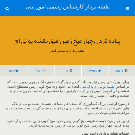
نقشه بردار کارشناس رسمی امور ثبتی
پیاده کردن چهار میخ زمین طبق نقشه یو تی ام
نقشه بردار خانم مهندس آبکار
SMS
Mail
Pin
Tweet
Share
برای دیوارکشی زمین نیاز به پیاده کردن چهارگوشه دقیق ملک بر روی زمین است که
بر اساس
نقشه یو تی ام پلاک ثبتی
انجام می شود و به میخ کوبی زمین مصطلح است.
نقشه یو تی ام میخ کوبی زمین از دشوارترین نوع نقشه یو تی ام است چون مسئولیت
صحت و دقت آن بسیار زیاد است.
در مورد اراضی بزرگ کشاورزی که عمدتا هم مشاعی هستند، نقشه یو تی ام پلاک
های ثبتی به ترتیب مراجعه به اداره ثبت برای درخواست تک برگی، در سسیستم ثبت و
موقعیت شان تثبیت می شود.
زمین چهار میخ چیست-هزینه میخ کوبی زمین-نحوه میخ کوبی زمین-نقشه بردار ثبتی-
پیاده کردن چهار میخ زمین-میخ کوبی یو تی ام زمین-هزینه پیاده کردن
خدمات نقشه برداری و امور ثبتی