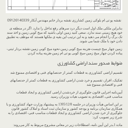
نقشه یو تی ام بلوکی زمین کشارزی نقشه بردار خانم مهندس آبکار 09126140339
بنابراین ملکی ملک اول است دیگر درد سرهای رفع تداخل را ندارد. اگر در منطقه ی
خود هیچ زمینی سند ندارد، سعی کنید زمین اولی باشید که میخ کوبی زمین و اخذ سند
تک برگ را انجام می دهید و به این ترتیب این بقیه ی ملکها هستند که موظف به تطبیق
دادن خود با ملک شما می شوند.
زمین چهار میخ چیست-هزینه میخ کوبی زمین-نحوه میخ کوبی زمین-نقشه بردار ثبتی-
پیاده کردن چهار میخ زمین-میخ کوبی یو تی ام زمین-هزینه پیاده کردن
ضوابط صدور سند اراضی کشاورزی
تقسیم اراضی کشاورزی به قطعات کمتر از حدنصاب‏های فنی و اقتصادی ممنوع شد
تفکیک، افراز، تقسیم و خرد شدن اراضی کشاورزی به قطعات کمتر از حدنصاب‏های
فنی و اقتصادی ممنوع شد
آیین‌نامه اجرایی قانون جلوگیری از خردشدن اراضی کشاورزی و ایجاد قطعات
مناسب فنی، اقتصادی به تصویب هیات وزیران رسید.
بر این اساس هیأت وزیران در جلسه 1395/12/8 به پیشنهاد وزارت جهاد کشاورزی و با
همکاری سازمان برنامه و بودجه کشور و سازمان ثبت اسناد و املاک کشور قانون
جلوگیری از خرد شدن اراضی کشاورزی و ایجاد قطعات مناسب فنی- اقتصادی را به
شرح زیر تصویب کرد:
ماده 1ـدر این آیین‏ نامه، اصطلاحات زیر در معانی مشروح مربوط به کار می‌روند: