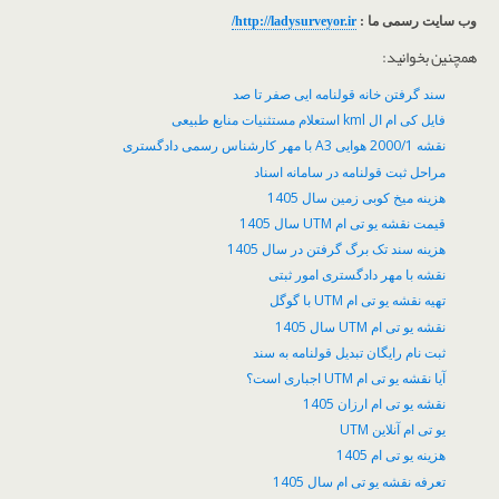
وب سایت رسمی ما :
http://ladysurveyor.ir/
همچنین بخوانید:
سند گرفتن خانه قولنامه ایی صفر تا صد
فایل کی ام ال kml استعلام مستثنیات منابع طبیعی
نقشه 2000/1 هوایی A3 با مهر کارشناس رسمی دادگستری
مراحل ثبت قولنامه در سامانه اسناد
هزینه میخ کوبی زمین سال 1405
قیمت نقشه یو تی ام UTM سال 1405
هزینه سند تک برگ گرفتن در سال 1405
نقشه با مهر دادگستری امور ثبتی
تهیه نقشه یو تی ام UTM با گوگل
نقشه یو تی ام UTM سال 1405
ثبت نام رایگان تبدیل قولنامه به سند
آیا نقشه یو تی ام UTM اجباری است؟
نقشه یو تی ام ارزان 1405
یو تی ام آنلاین UTM
هزینه یو تی ام 1405
تعرفه نقشه یو تی ام سال 1405