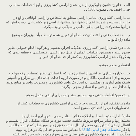
الف ـ قانون: قانون جلوگیری از خرد شدن اراضی کشاورزی و ایجاد قطعات مناسب
فنی، اقتصادی ـ مصوب 1385 ـ .
ب ـ اراضی کشاورزی: تمامی اراضی متعلق به اشخاص و اراضی اوقافی واقع در
خارج از محدوده شهرها اعم از باغ‏ها، نهالستان‏ها، اراضی زیر کشت آبی، دیم و آیش که
در آنها محصولات زراعی، باغی، دامی و شیلاتی تولید می‏گردد.
پ ـ حد نصاب فنی و اقتصادی:حد نصاب‏های تعیین شده توسط هیأت وزیران موضوع
ماده (1) قانون.
ت ـ خرد شدن اراضی کشاورزی: تفکیک، افراز، تقسیم و هرگونه اقدام حقوقی نظیر
صدور سند و همچنین اقدامات عملی از قبیل دیوارکشی، فنس‏کشی و قطعه‏ بندی که
به کوچک شدن اراضی کشاورزی به کمتر از حد نصاب‏های فنی و
اقتصادی منجر می‏شود.
ث ـ یکپارچه‏ سازی: فرآیندی از اصلاح زمین که با عملیاتی نظیر تسطیح، رفع موانع و
مرزبندی‏های اختصاصی مالکان و در صورت لزوم احداث جاده‏ های بین مزارع و تأسیس
شبکه‏ های آبیاری و زهکشی، به ایجاد یک واحد کشاورزی و مدیریت واحد بر منابع تولید
با حداقل نصاب‏های فنی و اقتصادی منجر می‏گردد.
ج ـ تجمیع: اقدامات ثبتی جهت صدور سند واحد برای اراضی متصل به هم.
ماده2ـ تفکیک، افراز، تقسیم و خرد شدن اراضی کشاورزی به قطعات کمتر از
حدنصاب‏های فنی و اقتصادی ممنوع است.
ماده3ـ ادارات ثبت اسناد و املاک، دفاتر اسناد رسمی، شهرداری‏ها، دهیاری‏ها،
بخشداری‏ها و سایر مراجع مربوط مکلفند حسب مورد در هنگام تفکیک، افراز، تقسیم و
انتقال اراضی کشاورزی، ضمن ارسال نقشه دقیق زمین موردنظر که توسط مالکین
با ذکر
مختصات جغرافیایی UTM
با مقیاس مناسب و حداقل یک دو هزارم تهیه
می‏گردد، از اداره جهادکشاورزی شهرستان محل وقوع ملک در خصوص تأیید نقشه