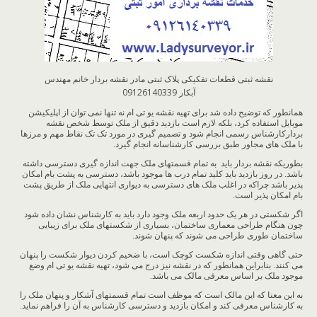
نقشه ثبتی قطعات تفکیکی پلاک ثبتی مادر نقشه بردار خانم مهندس
آبکار 09126140339
همانطور که توضیح داده شد برای تهیه نقشه یو تی ام نه تنها نمی توان از اپلیکیشن
موبایل استفاده کرد، بلکه لازم است بازدید دقیق از ملک توسط شخص نقشه
بردارکارشناس رسمی انجام شود و تصمیم گیری در مورد تک تک نقاط مهم و مرزها
با ملک های مجاور طبق بررسی کارشناسانه انجام گیرد.
بطوریکه نقشه بردار باید به تمام قسمتهای ملک جهت اندازه گیری دسترسی داشته
باشد. در روز بازدید باید کلید تمام درب ها موجود باشد، دسترسی به پشت بام امکان
پذیر باشد چراکه در اغلب ملک های دسترسی به دیواری انتهایی ملک از طریق پشت
بام امکان پذیر است.
اگر شکستی در هر یک حدود اربعه ملک وجود دارد باید به کارشناس نشان داده شود
چون هنگام طراحی معماری ساختمان، بسیاری از شکستهای ملک برای زیبایی
ساختمان طوری طراحی می شوند که پنهان شوند.
حتی گاهی وقتی اندازه شکست کوچک است، با ضخیم کردن دیوار شکست را پنهان
می کنند. بنابراین همانطور که در نقشه نیز درج می شود، تهیه نقشه یو تی ام وضع
موجود ملک بر اساس معرفی مالک می باشد.
به این معنا که این مالک است که موظف است تمام قسمتهای آشکار و پنهان ملک را
به کارشناس معرفی کند و امکان بازدید و دسترسی کارشناس به آن را فراهم نماید.