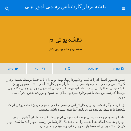
نقشه بردار کارشناس رسمی امور ثبتی
نقشه یو تی ام
نقشه بردار خانم مهندس آبکار
SMS
Mail
Pin
Tweet
Share
طبق دستورالعمل ادارات ثبت و شهرداریها، تهیه یو تی ام باید حتما توسط نقشه بردار
کارشناس رسمی نظام مهندسی یا ثبت دارای مهر کارشناسی باشد. ممهور بودن
نقشه یو تی ام الزامی است. بنابراین تهیه نقشه یو تی ام بدون مهر در همان نگاه اول
توسط کارشناس ثبت یا شهرداری مردود اعلام می شود و پرونده نقص مدرک می
خورد.
از طرف دیگر نقشه برداران کارشناس رسمی حاضر به مهر کردن نقشه یو تی ام که
شخصا یا توسط نماینده مورد تایید آنها تهیه نشده باشد نیستند.
بنابراین به هیچ وجه به دنبال تهیه نقشه یو تی ام توسط نقشه برداران آماتور (بدون
مهر) و به امید اینکه بعدا نقشه را می دهید یک کارشناس رسمی مهر کند نباشید. مهر
کردن نقشه یو تی ام مسئولیت و بار فنی و حقوقی بالایی دارد.