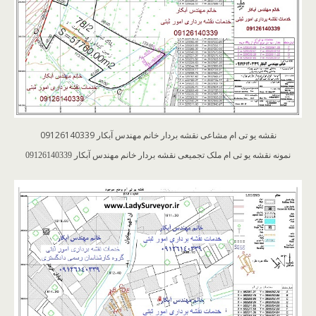
نقشه یو تی ام مشاعی نقشه بردار خانم مهندس آبکار 09126140339
نمونه نقشه یو تی ام ملک تجمیعی نقشه بردار خانم مهندس آبکار 09126140339