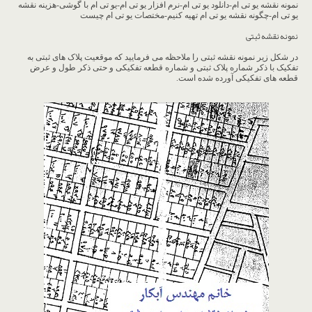
نمونه نقشه یو تی ام-دانلود یو تی ام-نرم افزار یو تی ام-یو تی ام با گوشی-هزینه نقشه
یو تی ام-چگونه نقشه یو تی ام تهیه کنیم-مختصات یو تی ام چیست
نمونه نقشه ثبتی
در شکل زیر نمونه نقشه ثبتی را ملاحظه می فرمایید که موقعیت پلاک های ثبتی به
تفکیک با ذکر شماره پلاک ثبتی و شماره قطعه تفکیکی و حتی ذکر طول و عرض
قطعه های تفکیکی آورده شده است.