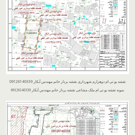
نقشه یو تی ام دوهزارم شهرداری نقشه بردار خانم مهندس آبکار 09126140339
نمونه نقشه یو تی ام ملک مشاعی نقشه بردار خانم مهندس آبکار 09126140339