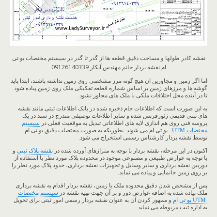
نقشه کادر طولها و مساحت دقیق قطعه ها از گذر تا گذر در سیستم مختصات یو تی
ام نقشه بردار خانم مهندس آبکار 09126140339
اما اگر زمین و مجاورین ان هیچ گونه مرز مشخصی روی زمین نداشته باشند، ابتدا باید
گوشه ها و مرزهای زمین بر اساس شماره قطعه تفکیکی ملک روی زمین پیاده شود
تا در آینده محل اختلافات ملکی با ملک های مجاور نشود.
به این صورت است که اطلاعات خام ذخیره شده در بانک اطلاعات ثبتی مانند نقشه
های ثبتی قدیمی ژئورفرنس شده و سایر اطلاعات توصیفی مندرج در سند در یک
پروسه فنی روی هم اندازی لایه های اطلاعاتی تبدیل به موقعیت فعلی در
سیستم
مختصات UTM
یو تی ام می شوند. بطوریکه به صورت مختصات دقیق یو تی ام
توسط نقشه بردار کارشناس رسمی استخراج می شود.
اکنون در این مرحله، نقشه بردار با توجه به متراژهای آورده شده در
نقشه پلاک ثبتی
و
با توجه به عوارض طبیعی و مصنوعی موجود در محدوده پلاک مورد نظر با استفاده از
دوربین نقشه برداری و سایر وسایل و تجهیزات نقشه برداری، حدود پلاک مورد نظر را
بر روی زمین جانمایی و پیاده می نماید.
پس از مشخص شدن دقیق محدوده ملک یا زمین، نقشه بردار اقدام به نقشه برداری
ملک پیاده شده به اضافه عوارض دور و بر آن جهت تهیه نقشه در
سیستم مختصات
UTM یو تی ام
و ممهور کردن آن به عنوان نقشه بردار رسمی امور ثبتی برای تحویل
به اداره ثبت مربوطه می نماید.