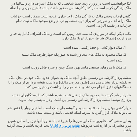
لذا خواهشمند است در روز بازدید حتما شخصی که به ملک اشراف دارد و سالها در
ملک زندگی کرده است، در کنار کارشناس حضور داشته باشد تا هیچ موردی جا نماند.
گاهی اوقات وقتی مالک به تازگی ملک را خریداری کرده است ممکن است جزئیات
ملک را نداند. در صورتی که برای تهیه نقشه یو تی ام وضع موجود ملک، ثبت تمام
جزئیات در نقشه الزامی است.
نکته دیگر اینکه در مواردی که مساحت زمین کم است و مالک اشراف کامل به حد و
مرز اربعه (شمالا، شرقا، جنوبا، غربا) ملک دارد:
ملک دیوارکشی و حصارکشی شده است
ملک محدود به ملک های مجاور شده به طوریکه چهارطرف ملک بسته
شده است
ملک با مرزهای طبیعی مانند نهر، سنگ چین و غیره قابل رویت است
نقشه بردار کارشناس رسمی طبق آنچه مالک به عنوان حدود ملک خود در محل ملک
به نقشه بردار نشان می دهد (طبق معرفی مالک) برداشت نقشه برداری از ملک را با
دستگاههای دقیق انجام می دهد و نقاط مهم را برداشت و ذخیره می کند.
بنابراین باید گوشه ها و حدود ملک از قبل تثبیت شده باشند که با دستگاههای نقشه
برداری توسط نقشه بردار کارشناس رسمی برداشت و در سیستم ثبت شوند.
دیوارکشی بهترین حالت تثبیت حدود و گوشه های ملک است. اما نیم دیوار یا فنس هم
می تواند ملاک قرار گیرد به شرط اینکه قدیمی باشد و تثبیت شده باشد.
به این معنی که مجاورین ملک این مرزها را پذیرفته باشند و یا آنها نیز بر اساس همین
مرز مشترک در اداره ثبت مربوطه
نقشه یو تی ام UTM
ثبت کرده باشند و سند گرفته
باشند.