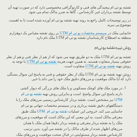
نقشه یو تی ام پیچیدگی های فنی و کارتوگرافی مخصوصی دارد که در صورت تهیه آن
توسط نقشه برداران غیر کارشناس ، گاها به ضرر مالک تمام می شود.
در زیر توضیحات کامل راجع به روند تهیه نقشه یو تی ام آورده شده است تا به اهمیت
موضوع پی ببرید.
جانمایی ملک در
سیستم مختصات یو تی ام UTM
بر روی نقشه مقیاس یک دوهزارم
منطقه به اصطلاح کارشناسان نقشه یو تی ام UTM ملک نام دارد.
روش تهیه نقشه یو تی ام
نقشه یو تی ام UTM ملک به دو طریق تهیه می شود که از هم از نظر فنی و هم از نظر
حقوقی بسیار متفاوت هستند. به همین جهت هزینه
نقشه یو تی ام
UTM
با توجه به
روش تهیه
نقشه یو تی ام
UTM
متفاوت است.
روش تهیه نقشه یو تی ام UTM ملک از نظر حقوقی و فنی به پاسخ این سوال بستگی
دارد که آیا مالک موقعیت و مرزهای دقیق ملک خود را می داند یا خیر.
در مورد ملک های کوچک مسکونی و یا ملک های بزرگی که دیوار کشی
دارند پاسخ این سوال واضح است و بنابراین روش تهیه
نقشه یو تی ام
UTM
نیز مشخص است. نقشه بردار کارشناس رسمی مرزهای ملک را با
دستگاههای دقیق نقشه برداری و در سیستم مختصات جهانی یو تی ام
جانمایی می کند. خروجی این عملیات
نقشه یو تی ام UTM
ملک طبق
معرفی مالک است. به این معنی که این مالک است که موقعیت و مرزهای
ملک را به نقشه بردار معرفی و نقشه بردار دقیقا همان ملک با همان
مرزهای اظهار شده از طرف مالک را در نقشه می آورد. بدین ترتیب
کارشناس نقشه بردار مسئولیتی در قبال صحت موقعیت و مرزهای ملک