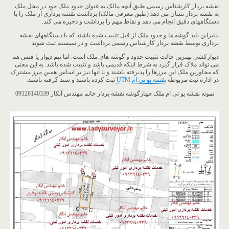
نقشه بردار کارشناس رسمی طبق آنچه مالک به عنوان حدود ملک خود در محل ملک
به نقشه بردار نشان می دهد (طبق معرفی مالک) برداشت نقشه برداری از ملک را با
دستگاههای دقیق انجام می دهد و نقاط مهم را برداشت و ذخیره می کند.
بنابراین باید گوشه ها و حدود ملک از قبل تثبیت شده باشند که با دستگاههای نقشه
برداری توسط نقشه بردار کارشناس رسمی برداشت و در سیستم ثبت شوند.
دیوارکشی بهترین حالت تثبیت حدود و گوشه های ملک است. اما نیم دیوار یا فنس هم
می تواند ملاک قرار گیرد به شرط اینکه قدیمی باشد و تثبیت شده باشد. به این معنی
که مجاورین ملک این مرزها را پذیرفته باشند و یا آنها نیز بر اساس همین مرز مشترک
در اداره ثبت مربوطه
نقشه یو تی ام UTM
ثبت کرده باشند و سند گرفته باشند.
نمونه نقشه یو تی ام ملک چهارگوشه نقشه بردار خانم مهندس آبکار 09126140339