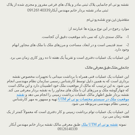
نقشه یو تی ام جانمایی پلاک ثبتی مادر و پلاک های فرعی مفروز و مجزی شده از پلاک
ثبتی مادر نقشه بردار خانم مهندس آبکار09126140339
متقاضیان این نوع نقشه یو تی ام
موارد رجوع در این نوع پروژه ها عبارتند از:
1- مالک سندی دارد که نمی داند موقعیت دقیق آن کجاست.
2- سند قدیمی است و در ابعاد، مساحت و مرزهای ملک با ملک های مجاور ابهام
وجود دارد.
این عملیات یک عملیات دفتری است و تقریباً یک هفته تا ده روز کاری زمان می برد.
جانمایی ملک طبق معرفی مالک
این عملیات یک عملیات فنی همراه با برداشت میدانی با تجهیزات مخصوص نقشه
برداری است که به همین دلیل توسط کارشناس رسمی سازمان نظام مهندسی انجام
می شود. به این ترتیبب که مالک از موقعیت ملک خود اطمینان دارد و این مالک است
که چهارگوشه ملک و مرزهای آن با ملک های مجاور را به نقشه بردار معرفی می کند.
نقشه بردار طبق اظهار مالک عملیات برداشت زمینی را انجام می دهد و
نقشه
موقعیت ملک در سیستم مختصات یو تی ام
UTM
تهیه و ممهور به مهر کارشناس
رسمی نظام مهندسی مربوطه می شود.
این عملیات یک عملیات توام برداشت زمینی و کار دفتری است که معمولاً کمتر از یک
هفته زمان می برد.
نمونه
نقشه یو تی ام UTM ملک
طبق معرفی مالک نقشه بردار خانم مهندس آبکار
09126140339