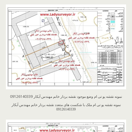
نمونه نقشه یو تی ام وضع موجود نقشه بردار خانم مهندس آبکار 09126140339
​نمونه نقشه یو تی ام ملک با شکست های متعدد نقشه بردار خانم مهندس آبکار
09126140339