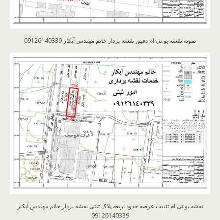
نمونه نقشه یو تی ام دقیق نقشه بردار خانم مهندس آبکار 09126140339
نقشه یو تی ام تثبیت عرصه حدود اربعه پلاک ثبتی نقشه بردار خانم مهندس آبکار
09126140339