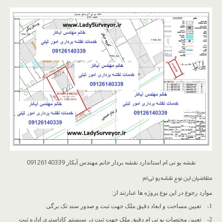
نقشه یو تی ام استاندارد نقشه بردار خانم مهندس آبکار 09126140339
متقاضیان این نوع نقشه یو تی ام
موارد رجوع در این نوع پروژه ها عبارتند از:
1- تعیین مساحت و ابعاد دقیق ملک جهت ثبت و صدور سند تک برگی
2- تعیین مختصات یو تی ام دقیق ملک جهت ثبت در سیستم کاداستری اداره ثبت