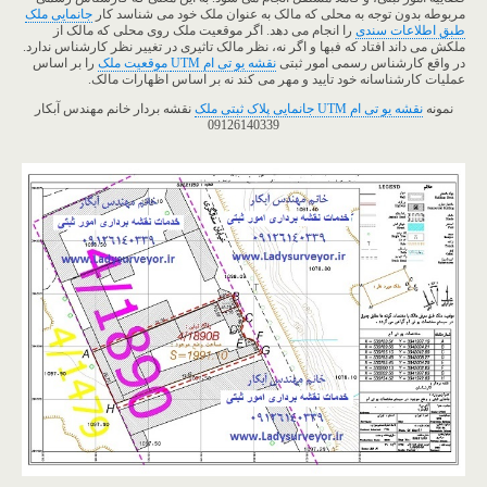
مربوطه بدون توجه به محلی که مالک به عنوان ملک خود می شناسد کار
جانمایی ملک
طبق اطلاعات سندی
را انجام می دهد. اگر موقعیت ملک روی محلی که مالک از
ملکش می داند افتاد که فبها و اگر نه، نظر مالک تاثیری در تغییر نظر کارشناس ندارد.
در واقع کارشناس رسمی امور ثبتی
نقشه یو تی ام UTM
موقعیت ملک
را بر اساس
عملیات کارشناسانه خود تایید و مهر می کند نه بر اساس اظهارات مالک.
نمونه
نقشه یو تی ام UTM جانمایی پلاک ثبتی ملک
نقشه بردار خانم مهندس آبکار
09126140339