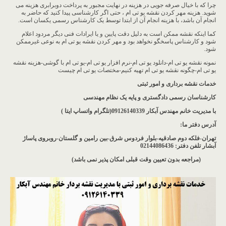
چرا که با خیال صرفه جویی در هزینه در نهایت مجبور به پرداخت دوبرابری هزینه می
شوید. هزینه مهر کردن نقشه یو تی ام ، حتی اگر کارشناسی پیدا کنید که حاضر به
انجام آن باشد، با هزینه انجام آن از ابتدا توسط یک کارشناس رسمی یکسان است.
کما اینکه نقشه ممکن است به دلیل دقت پایین و یا ایرادات فنی دیگر مردود اعلام
شود و کارشناس پاسخگو نخواهد بود و مهر کردن نقشه یو تی ام به نوعی غیرممکن
شود.
نمونه نقشه یو تی ام-دانلود یو تی ام-نرم افزار یو تی ام-یو تی ام با گوشی-هزینه نقشه
یو تی ام-چگونه نقشه یو تی ام تهیه کنیم-مختصات یو تی ام چیست
خدمات نقشه برداری و امور ثبتی
کارشناسان رسمی دادگستری و پایه یک نظام مهندسی
با مدیریت خانم مهندس آبکار
09126140339(تلگرام واتساپ ایتا )
آدرس دفتر ما
:
تهران-فلکه دوم صادقیه-بلوار فردوس شرق-بین رامین و گلستان-روبروی پاساژ
آبشار
تلفن دفتر: 02144086436
(مراجعه بدون تعیین وقت قبلی امکان پذیر نمی باشد
)