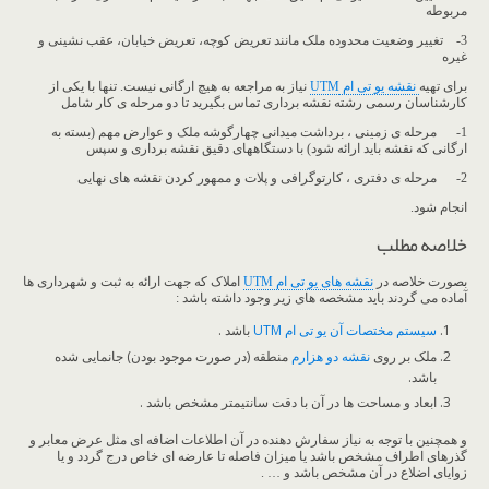
مربوطه
3- تغییر وضعیت محدوده ملک مانند تعریض کوچه، تعریض خیابان، عقب نشینی و
غیره
برای تهیه
نقشه یو تی ام
UTM
نیاز به مراجعه به هیچ ارگانی نیست. تنها با یکی از
کارشناسان رسمی رشته نقشه برداری تماس بگیرید تا دو مرحله ی کار شامل
1- مرحله ی زمینی ، برداشت میدانی چهارگوشه ملک و عوارض مهم (بسته به
ارگانی که نقشه باید ارائه شود) با دستگاههای دقیق نقشه برداری و سپس
2- مرحله ی دفتری ، کارتوگرافی و پلات و ممهور کردن نقشه های نهایی
انجام شود.
خلاصه مطلب
بصورت خلاصه در
نقشه های یو تی ام UTM
املاک که جهت ارائه به ثبت و شهرداری ها
آماده می گردند باید مشخصه های زیر وجود داشته باشد :
سیستم مختصات آن یو تی ام UTM
باشد .
ملک بر روی
نقشه دو هزارم
منطقه (در صورت موجود بودن) جانمایی شده
باشد.
ابعاد و مساحت ها در آن با دقت سانتیمتر مشخص باشد .
و همچنین با توجه به نیاز سفارش دهنده در آن اطلاعات اضافه ای مثل عرض معابر و
گذرهای اطراف مشخص باشد یا میزان فاصله تا عارضه ای خاص درج گردد و یا
زوایای اضلاع در آن مشخص باشد و … .