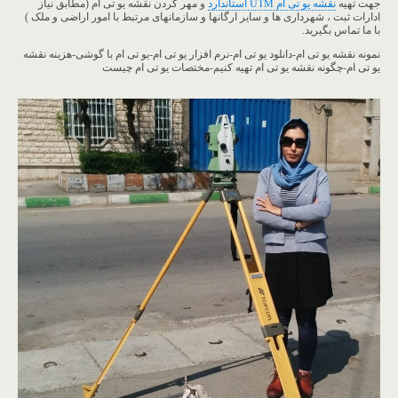
جهت تهیه
نقشه یو تی ام UTM استاندارد
و مهر کردن نقشه یو تی ام (مطابق نیاز
ادارات ثبت ، شهرداری ها و سایر ارگانها و سازمانهای مرتبط با امور اراضی و ملک )
با ما تماس بگیرید.
نمونه نقشه یو تی ام-دانلود یو تی ام-نرم افزار یو تی ام-یو تی ام با گوشی-هزینه نقشه
یو تی ام-چگونه نقشه یو تی ام تهیه کنیم-مختصات یو تی ام چیست