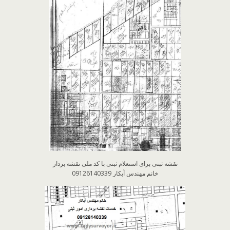
نقشه ثبتی برای استعلام ثبتی با کد ملی نقشه بردار
خانم مهندس آبکار 09126140339