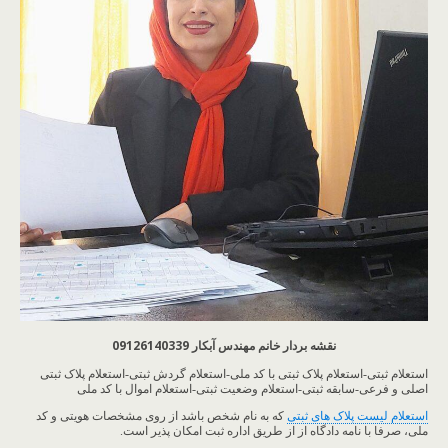
نقشه بردار خانم مهندس آبکار 09126140339
استعلام ثبتی-استعلام پلاک ثبتی با کد ملی-استعلام گردش ثبتی-استعلام پلاک ثبتی
اصلی و فرعی-سابقه ثبتی-استعلام وضعیت ثبتی-استعلام اموال با کد ملی
استعلام لیست پلاک های ثبتی
که به نام شخص باشد از روی مشخصات هویتی و کد
ملی، صرفا با نامه دادگاه از از طریق اداره ثبت امکان پذیر است.