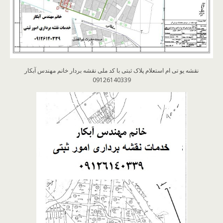
نقشه یو تی ام استعلام پلاک ثبتی با کد ملی نقشه بردار خانم مهندس آبکار
09126140339