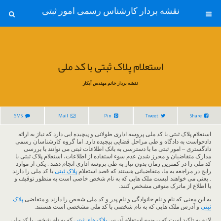
نقشه بردار کارشناس رسمی امور ثبتی
استعلام پلاک ثبتی با کد ملی
نقشه بردار خانم مهندس آبکار
SMS
Mail
Pin
Tweet
Share
استعلام پلاک ثبتی با کد ملی پروسه اداری طولانی و پیچیده ایی دارد که نیاز به ارائه
دادخواست به دادگاه و طی مراحل قضایی پیچیده دارد. اما گروه کارشناسان رسمی
دادگستری – امور ثبتی ما با دسترسی به بانک اطلاعات ثبتی می توانند با بررسی
مدارک متقاضیان و محرز شدن عدم سوء استفاده از اطلاعات، استعلام پلاک ثبتی با
کد ملی را در کمترین زمان بدون نیاز به طی پروسه اداری انجام دهند . یکی از موارد
رایج در مراجعه به ما، متقاضیانی هستند که قصد استعلام
پلاک ثبتی
با کد ملی را دارند
. یعنی می خواهند لیست ملک هایی که به نام شخص خاصی است به منظور توقیف و
یا اطلاع از ماترک متوفی مشخص کنند.
به این معنی که نام و نام خانوادگی و نام پدر و کد ملی شخص را دارند و متقاضی
پلاک
ثبتی
و آدرس ملک هایی که به نام شخصی با کد ملی مشخصی است هستند.
لازم به تاکید است که پروسه استعلام آدرس
پلاک های ثبتی
که به نام شخص با کد ملی