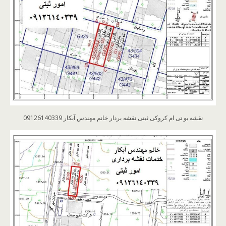
نقشه یو تی ام کروکی ثبتی نقشه بردار خانم مهندس آبکار 09126140339