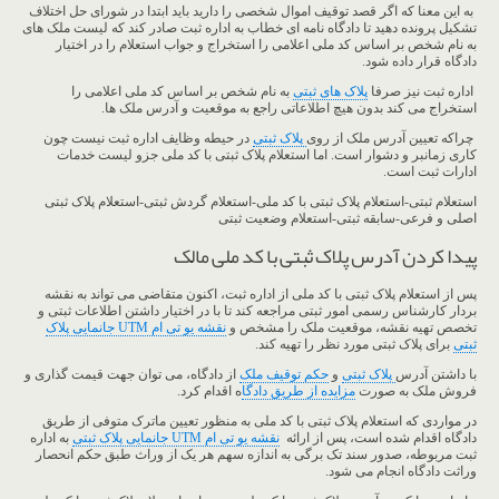
به این معنا که اگر قصد توقیف اموال شخصی را دارید باید ابتدا در شورای حل اختلاف
تشکیل پرونده دهید تا دادگاه نامه ای خطاب به اداره ثبت صادر کند که لیست ملک های
به نام شخص بر اساس کد ملی اعلامی را استخراج و جواب استعلام را در اختیار
دادگاه قرار داده شود.
اداره ثبت نیز صرفا
پلاک های ثبتی
به نام شخص بر اساس کد ملی اعلامی را
استخراج می کند بدون هیچ اطلاعاتی راجع به موقعیت و آدرس ملک ها.
چراکه تعیین آدرس ملک از روی
پلاک ثبتی
در حیطه وظایف اداره ثبت نیست چون
کاری زمانبر و دشوار است. اما استعلام پلاک ثبتی با کد ملی جزو لیست خدمات
ادارات ثبت است.
استعلام ثبتی-استعلام پلاک ثبتی با کد ملی-استعلام گردش ثبتی-استعلام پلاک ثبتی
اصلی و فرعی-سابقه ثبتی-استعلام وضعیت ثبتی
پیدا کردن آدرس پلاک ثبتی با کد ملی مالک
پس از استعلام پلاک ثبتی با کد ملی از اداره ثبت، اکنون متقاضی می تواند به نقشه
بردار کارشناس رسمی امور ثبتی مراجعه کند تا با در اختیار داشتن اطلاعات ثبتی و
تخصص تهیه نقشه، موقعیت ملک را مشخص و
نقشه یو تی ام UTM جانمایی پلاک
ثبتی
برای پلاک ثبتی مورد نظر را تهیه کند.
با داشتن آدرس
پلاک ثبتی
و
حکم توقیف ملک
از دادگاه، می توان جهت قیمت گذاری و
فروش ملک به صورت
مزایده از طریق دادگا
ه اقدام کرد.
در مواردی که استعلام پلاک ثبتی با کد ملی به منظور تعیین ماترک متوفی از طریق
دادگاه اقدام شده است، پس از ارائه
نقشه یو تی ام UTM جانمایی پلاک ثبتی
به اداره
ثبت مربوطه، صدور سند تک برگی به اندازه سهم هر یک از وراث طبق حکم انحصار
وراثت دادگاه انجام می شود.