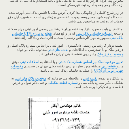
بنابراین پیدا کردن آدرس پلاک ثبتی با کد ملی بدون نامه استعلام پلاک ثبتی با کد ملی
از دادگاه و مراجعه به اداره ثبت غیرممکن است.
در زیر شرح کاملی از چگونگی پیدا کردن آدرس ملک با داشتن پلاک ثبتی آورده شده
است تا متوجه شوید چه پروسه پیچیده ، تخصصی و زمانبری است. به همین دلیل جزو
خدمات اداره ثبت به مراجعین نمی باشد.
متقاضیان باید به صورت آزاد به نقشه بردار کارشناس رسمی امور ثبتی مراجعه کنند
و نتیجه
عملیات جانمایی پلاک ثبتی
که در واقع همان
نقشه یو تی ام UTM جانمایی
پلاک ثبتی
ممهور به مهر کارشناس رسمی است به اداره ثبت و دادگاه ارائه دهند.
نقشه بردار کارشناس رسمی دادگستری – امور ثبتی بر اساس شماره پلاک اصلی و
فرعی ملک و با دسترسی به اطلاعات و
نقشه های ثبتی
محدوده ملک می تواند
موقعیت دقیق ملک
را بر روی نقشه کنونی تهران جانمایی کند.
تعیین موقعیت ملک بر اساس شماره پلاک ثبتی
و با استناد به
اطلاعات ثبتی
موثق
مانند
نقشه ثبتی
منطقه مورد نظر، بر روی نقشه فعلی تهران در سیستم
مختصات
جهانی یو تی ام UTM
را عملیات جانمایی پلاک ثبتی می نامند.
در شکل زیر نمونه
نقشه ثبتی
را ملاحظه می فرمایید که
موقعیت پلاک های ثبتی
به
تفکیک با ذکر شماره پلاک ثبتی و
شماره قطعه تفکیکی
و حتی ذکر طول و عرض
قطعه های تفکیکی آورده شده است.