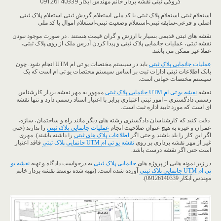
کروکی ثبتی نقشه بردار خانم مهندس آبکار 09126140339
استعلام ثبتی-استعلام پلاک ثبتی با کد ملی-استعلام گردش ثبتی-استعلام پلاک ثبتی
اصلی و فرعی-سابقه ثبتی-استعلام وضعیت ثبتی-استعلام اموال با کد ملی
نقشه های ثبتی قدیمی بسیار با ارزش و گران قیمت هستند . در صورت موجود نبودن
نقشه ثبتی، عملیات جانمایی پلاک ثبتی و پیدا کردن آدرس ملک از روی پلاک ثبتی،
عملا غیر ممکن می باشد.
عملیات جانمایی پلاک ثبتی
باید در سیستم مختصات یو تی ام UTM انجام شود. چون
بانک اطلاعات ثبتی ادارات ثبت بر اساس سیستم مختصات یو تی ام است که یک
سیستم مختصات جهانی است.
نقشه
نقشه یو تی ام UTM جانمایی پلاک ثبتی
ممهور به مهر نقشه بردار کارشناس
رسمی دادگستری – امور ثبتی اعتباری برابر با اعتبار اسناد رسمی دارد و تنها نقشه
ای است که مورد تایید اداره ثبت است.
دقت کنید که کارشناسان دادگستری رشته های دیگر مانند راه و ساختمان، سازه،
عمران و غیره به هیچ عنوان صلاحیت انجام
عملیات جانمایی پلاک ثبتی
را ندارند (حتی
اگر این کار را بلد باشند و حتی اگر
اطلاعات پلاک های ثبتی
را داشته باشند). مهری
غیر از مهر نقشه برداری بر روی
نقشه یو تی ام UTM جانمایی پلاک ثبتی
فاقد اعتبار
است حتی اگر نقشه درست باشد.
در زیر نمونه هایی از پروژه های
جانمایی پلاک ثبتی
به درخواست دادگاه و تهیه
نقشه یو
تی ام UTM جانمایی پلاک ثبتی
آورده شده است. (تهیه شده توسط نقشه بردار خانم
مهندس آبکار 09126140339).