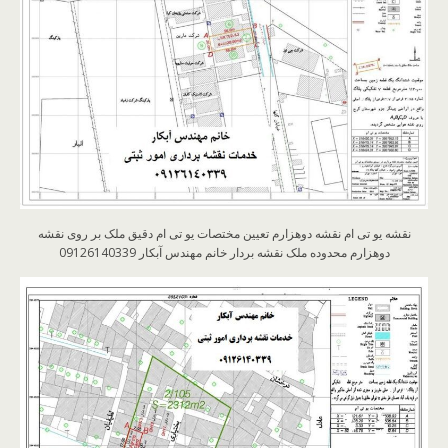
نقشه یو تی ام نقشه دوهزارم تعیین مختصات یو تی ام دقیق ملک بر روی نقشه
دوهزارم محدوده ملک نقشه بردار خانم مهندس آبکار 09126140339