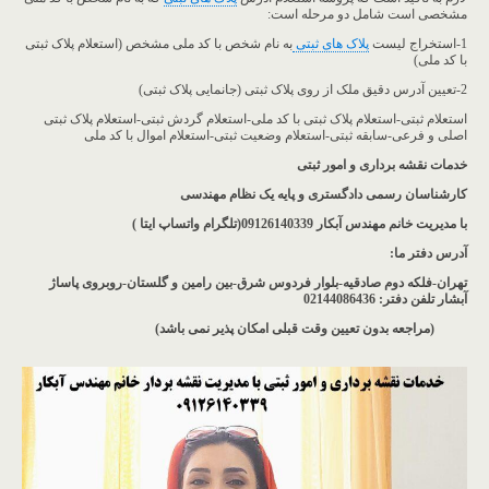
مشخصی است شامل دو مرحله است:
1-استخراج لیست
پلاک های ثبتی
به نام شخص با کد ملی مشخص (استعلام پلاک ثبتی
با کد ملی)
2-تعیین آدرس دقیق ملک از روی پلاک ثبتی (جانمایی پلاک ثبتی)
استعلام ثبتی-استعلام پلاک ثبتی با کد ملی-استعلام گردش ثبتی-استعلام پلاک ثبتی
اصلی و فرعی-سابقه ثبتی-استعلام وضعیت ثبتی-استعلام اموال با کد ملی
خدمات نقشه برداری و امور ثبتی
کارشناسان رسمی دادگستری و پایه یک نظام مهندسی
با مدیریت خانم مهندس آبکار
09126140339(تلگرام واتساپ ایتا )
آدرس دفتر ما
:
تهران-فلکه دوم صادقیه-بلوار فردوس شرق-بین رامین و گلستان-روبروی پاساژ
آبشار
تلفن دفتر: 02144086436
(مراجعه بدون تعیین وقت قبلی امکان پذیر نمی باشد
)