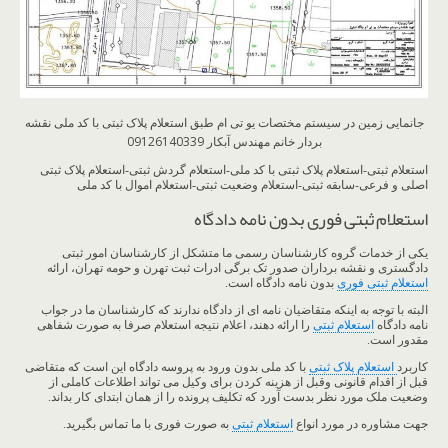
جانمایی زمین در سیستم مختصات یو تی ام طبق استعلام پلاک ثبتی با کد ملی نقشه
بردار خانم مهندس آبکار 09126140339
استعلام ثبتی-استعلام پلاک ثبتی با کد ملی-استعلام گردش ثبتی-استعلام پلاک ثبتی
اصلی و فرعی-سابقه ثبتی-استعلام وضعیت ثبتی-استعلام اموال با کد ملی
استعلام ثبتی فوری بدون نامه دادگاه
یکی از خدمات گروه کارشناسان رسمی ما متشکل از کارشناسان امور ثبتی
دادگستری و نقشه برداران صدور تک برگی ادرات ثبت تهرن و حومه تهران، ارائه
استعلام ثبتی فوری
بدون نامه دادگاه است.
البته با توجه به اینکه متقاضیان نامه ای از دادگاه ندارند که کارشناسان ما در جواب
نامه دادگاه
استعلام ثبتی
را ارائه دهند، اعلام نتیجه استعلام صرفا به صورت شفاهی
مقدور است.
کاربرد
استعلام پلاک ثبتی
با کد ملی بدون ورود به پروسه دادگاه این است که متقاضی
قبل از اقدام قانونی وقبل از هزینه کردن برای وکیل می تواند اطلاعات کاملی از
وضعیت ملک مورد نظر بدست آورد که تکلیف پرونده را از همان ابتدای کار بداند.
جهت مشاوره در مورد انواع
استعلام ثبتی
به صورت فوری با ما تماس بگیرید.