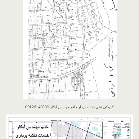
کروکی ثبتی نقشه بردار خانم مهندس آبکار 09126140339