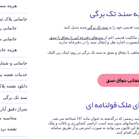
هزینه سند م
ه سند تک برگی
جانمایی پلاک ث
ت قدیمی خود را به
سند تک برگی
جدید تبدیل کنند.
جانمایی رو
 مالکیت قدیمی اعم از
سندهای دفترچه ایی یا بنچاق یا نسق
جانمایی 
ینصورت اجازه نقل و انتقال سند را در دفترخانه ندارند.
هزینه جانم
اهی یا بنچاق و نسق به سند تک برگی بر روی لینک زیر کلیک
جانمایی و شماره
خدمات نقشه برد
نشانی-بنچاق-نسق
دانلود نقشه پلا
سند تک برگی
 ملک قولنامه ای
متراژ دقیق آپار
محاسبه مت
قانون تعیین تکلیف اراضی و ساختمانهای فاقد سند رسمی که درگذشته به عنوان ماده 147 شناخته می شد،
اختمانهای بدون سند است. اراضی کشاورزی و باغات و ملک
ین قانون می توانند به صورت اینترنتی و از طریق سامانه
نقشه بردا
ی اقدام کنند.