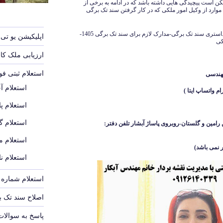
 است پیچیدگی هایی داشته باشد که در ادامه به برخی از
 موارد از وکیل امور ملکی که در کار گرفتن سند تک برگی
هزینه صدور سند تک برگی 1405-هزینه نقشه کاداستری سند تک برگی-مدارک لازم برای سند تک برگی 1405-
اپلیکیشن یو تی 
کی
ارزیابی ملک ک
استعلام ثبتی ف
هندسی
استعلام آ
استعلام پل
استعلام گ
رامین و گلستان-روبروی پاساژ آبشار
تلفن دفتر:
استعلام م
 نمی باشد
)
استعلام ن
استعلام شماره پ
اصلاح سند تک 
پاسخ به سوالات