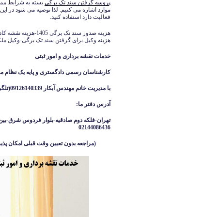
پ
روسه گرفتن سند تک برگی
بسته به شرایط ممکن
موارد اشاره می کنیم. لذا توصیه می شود در این
فعالیت دارد استفاده کنید.
هزینه وکیل برای گرفتن سند تک برگی-وکیل مل
خدمات نقشه برداری و امور ثبتی
کارشناسان رسمی دادگستری و پایه یک نظام م
با مدیریت خانم مهندس آبکار
09126140339(تلگرام واتساپ ایتا )
آدرس دفتر ما
:
تهران-فلکه دوم صادقیه-بلوار فردوس شرق-بین 
02144086436
(مراجعه بدون تعیین وقت قبلی امکان پذیر