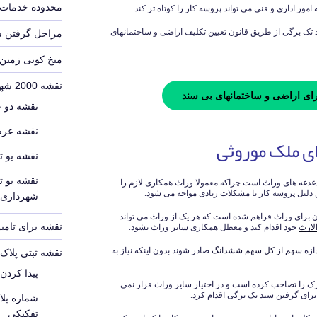
محدوده خدمات 
مور اداری و فنی می تواند پروسه کار را کوتاه تر کند.
تک برگی از طریق قانون تعیین تکلیف اراضی و ساختمانهای
مراحل گرفتن 
میخ کوبی زمین
نقشه 2000 شهرداری
ای اراضی و ساختمانهای بی سند
نقشه دو 
نقشه عرص
ی ملک موروثی
نقشه یو ت
نقشه یو ت
غدغه های وراث است چراکه معمولا وراث همکاری لازم را
ن دلیل پروسه کار با مشکلات زیادی مواجه می شود.
شهرداری
 برای وراث فراهم شده است که هر یک از وراث می تواند
نقشه برای تامین
لارث
خود اقدام کند و معطل همکاری سایر وراث نشود.
دازه
سهم از کل سهم ششدانگ
صادر شوند بدون اینکه نیاز به
نقشه ثبتی پلا
پیدا کردن
رک را تصاحب کرده است و در اختیار سایر وراث قرار نمی
رای گرفتن سند تک برگی اقدام کرد.
شماره پل
تفکیکی