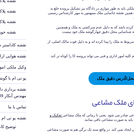
نقشه پلاک
کی باید به طور موازی در دادگاه نیز تشکیل پرونده خلع ید
نقشه پلاک
اه همین نقشه جانمایی ملک ممهمور به مهر کارشناس رسمی
نقشه پلاک
رده باشد که به دلیل عدم سرکشی به ملک و همچنین
به شناسایی محل دقیق چهارگوشه ملک خود نیست.
نقشه حوزه
ربوط به ملک را پیدا کرده اند و به دلیل فوت مالک اصلی، از
نقشه کاداستر 
نقشه هوایی ارا
لیه امور اداری و فنی می تواند پروسه کا را کوتاه تر کند.
وکیل ملکی امور
یو تی ام با گوش
ن محل/آدرس دقیق ملک
نقشه برداری دا
مهندس آبکار 09126140339
ای ملک مشاعی
تماس با ما
 صادر می شود. یعنی تا زمانی که ملک مشاعی
تفکیک و
نقشه یو تی ام UTM
باید به صورت مشاعی باقی بمانند.
توضیح کامل
 ایجاد نمی کند. در واقع سند تک برگی هم به صورت مشاعی