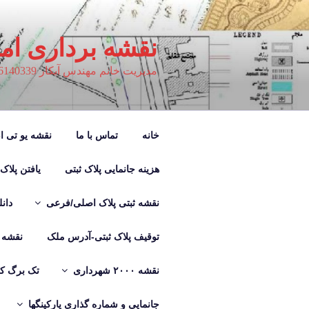
فتن
ه
حتوا
نقشه برداری ام
مدیریت خانم مهندس آبکار 09126140339
خانه
تماس با ما
نقشه یو تی ام M
هزینه جانمایی پلاک ثبتی
یافتن پلاک
نقشه ثبتی پلاک اصلی/فرعی
دان
توقیف پلاک ثبتی-آدرس ملک
نقشه ب
نقشه ۲۰۰۰ شهرداری
تک برگ کر
جانمایی و شماره گذاری پارکینگها