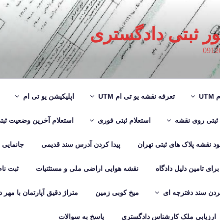
ور ثبتی دادگستری
UT
تعرفه نقشه یو تی ام UTM
اپلیکیشن یو تی ام
 ثبتی روی نقشه
استعلام ثبتی فوری
استعلام آخرین وضعیت ثبت
لود نقشه پلاک های ثبتی تهران
پیدا کردن آدرس سند قدیمی
جانمایی
رای تامین دلیل دادگاه
نقشه هوایی اراضی ملی و مستثنیات
ثبت نا
دن سند دفترچه ای
میخ کوبی زمین
متراژ دقیق آپارتمان با مهر 
ارزیابی ملک کارشناس دادگستری
پاسخ به سوالات