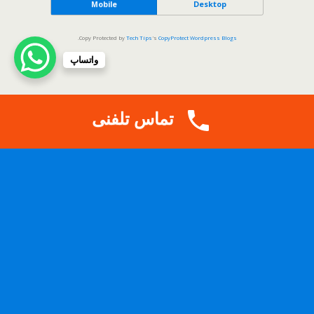
Mobile
Desktop
.
Copy Protected by
Tech Tips
's
CopyProtect Wordpress Blogs
واتساپ
تماس تلفنی