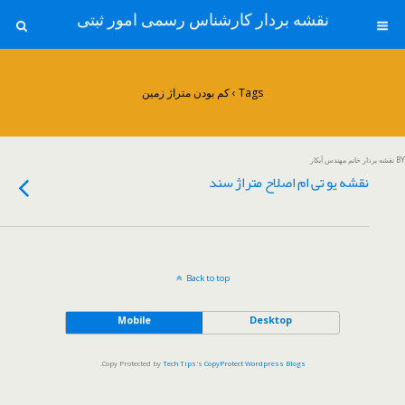
نقشه بردار کارشناس رسمی امور ثبتی
Tags › کم بودن متراژ زمین
BY نقشه بردار خانم مهندس آبکار
نقشه یو تی ام اصلاح متراژ سند
Back to top
Mobile
Desktop
.
Copy Protected by
Tech Tips
's
CopyProtect Wordpress Blogs