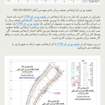
نقشه یو تی ام ارتفاعی نقشه بردار خانم مهندس آبکار 09126140339
بنابراین در صورتی که نیاز به درج کد ارتفاعی در
نقشه یو تی ام UTM
دارید باید حتما
قبل از شروع عملیات برداشت ملک با دوربین نقشه برداری، کارشناس نقشه بردار را
در جریان بگذارید وگرنه به صورت معمول از انجایی که
نقشه یو تی ام UTM
یک نقشه
مسطحاتی است نقشه بردار تنظیمات دستگاه را برای برداشت ارتفاعی نقاط تنظیم
نمی کند و در نتیجه اطلاعات ثب شده توسط دوربین فاقد اعتبار ارتفاعی هستند. اگر
وسط کار و یا آخر کار برداشت یادتان بیفت که برداشت ارتفاعی هم نیاز دارید در واقع
کار نقشه بردار مجبور به دوباره کاری است.
در زیر نمونه ای از
نقشه یو تی ام UTM
با کد ارتفاعی جهت ارائه به شهرداری را
مشاهده می فرمایید.