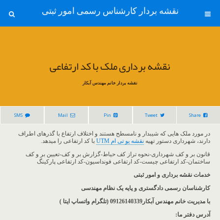
نقشه بردار کارشناس رسمی امور ثبتی
نقشه برداری ملک با کد ارتفاعی
نقشه بردار خانم مهندس آبکار
SMS
Mail
Pin
Tweet
Share
در مورد ملک هایی که شیبدار و نامسطح هستند و اختلاف ارتفاع با گذرهای اطراف
دارند، شهرداری دستور تهیه
نقشه یو تی ام UTM
با کد ارتفاعی را میدهد.
قانون بر و کف شهرداری-نحوه تراز کف حیاط-گزارش بر و کف-تعیین بر و کف
ساختمان-کد ارتفاعی چیست-کد ارتفاعی فونداسیون-کد ارتفاعی پارکینگ
خدمات نقشه برداری و امور ثبتی
کارشناسان رسمی دادگستری و پایه یک نظام مهندسی
با مدیریت خانم مهندس آبکار09126140339 (تلگرام واتساپ ایتا )
آدرس دفتر ما
: