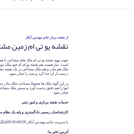
نوشته‌شده
از
نقشه بردار خانم مهندس آبکار
نقشه یو تی ام زمین مش
در
است، نیاز هست هم نقشه یو ای ام خود ملک مورد
ملک هم مادر و هم ملک مشاعی در یک نقشه نشا
درست از آن جدا کرد و سند را صادر نمود.
در این گونه ملک ها معمولا مساحت ملک مادر 
آنها را هم دقیق بدست آورد و سپس ملک مشاعی
صادر نمود .
خدمات نقشه برداری و امور ثبتی
کارشناسان رسمی دادگستری و پایه یک نظام م
با مدیریت خانم مهندس آبکار 09126140339(تلگرام واتساپ ایتا )
آدرس دفتر ما
: