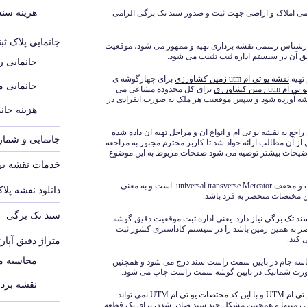
هزینه سند م
می املاک و اراضی جهت ثبت و صدور سند تک برگی الزامی
جانمایی پلاک ث
شناس رسمی نقشه برداری تهیه و ممهور می شود، موقعیت
ق آن در سیستم اداره ثبت تثبیت می شود.
جانمایی رو
تهیه
نقشه یو تی ام utm زمین کشاورزی
برای چهارگوشه ی
جانمایی 
utm زمین کشاورزی
برای کل محدوده مشاعی می
قشه آورده شود و سپس موقعیت هر ملک به صورت انفرادی در
هزینه جانم
جع به نقشه یو تی ام و انواع ان و مراحل تهیه ان داده شده
جانمایی و شماره
از آن مطالب ارائه خواد شد تا کاربر محترم مجبور به مراجعه
توضیحات بیشتر توصیه می شود صفحات مربوط به این موضوع
خدمات نقشه برد
یو تی ام UTM یک سیستم مختصات جهانی است و مخفف universal transverse Mercator است و به معنی
دانلود نقشه پلا
ن مختصات منحصر به فرد باشد.
سند تک برگی
ند تک برگی
نیاز دارد. یعنی اداره ثبت موقعیت دقیق گوشه
صر به همین زمین باشد را در سیستم کاداستری کشور ثبت
 کند.
متراژ دقیق آپار
محاسبه مت
اسه جام در پایین سمت راست سند درج می شود و همچنین
ورت شماتیک در پایین گوشه سمت راست چاپ می شود.
نقشه بردا
 ام UTM
و با این کد
مختصات یو تی ام UTM
نمی تواند
 زمینها و همچنین مشکل چند سند صادر شدن برای یک قطعه