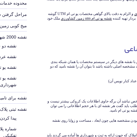
محدوده خدمات 
و الزام به دقت بالای گواهی مختصات یو تی ام UTM گوشه
مراحل گرفتن 
ردار تهیه کننده
نقشه یو تی ام utm زمین کشاورزی
ملک خود
میخ کوبی زمین
نقشه 2000 شهرداری
اعی
نقشه دو 
نقشه عرص
با نقشه های دیگر در سیستم مختصات یا همان شبکه بندی
مشخصه اصلی داشته باشد تا بتوان آن را نقشه نامید که دو
نقشه یو ت
نقشه یو ت
شهرداری
نقشه برای تامین
شخص نباشد آن برگه حاوی اطلاعات یک کروکی بیشتر نیست و
مطلب باید گفت هر نقشه ای با هر حجم اطلاعاتی را می توان
نقشه ثبتی پلا
شه یو تی ام نامید.
پیدا کردن
ودن مشخصه هایی چون ابعاد ، مساحت و زوایا روی نقشه
شماره پل
ملاک که جهت ارائه به ثبت و شهرداری ها آماده می گردند باید
تفکیکی