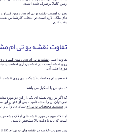
زمین کاملا برطرف شده است.
نظر به اهمیت
نقشه یو تی ام utm زمین کشاورزی
های ملک، لازم است در انتخاب کارشناس نقشه ب
دقت کنیم.
تفاوت نقشه یو تی ام مش
تفاوت اصلی
نقشه یو تی ام utm زمین کشاورزی
روی نقشه است ، در نقشه برداری نقشه باید چند 
مورد اصلی آن:
۱ – سیستم مختصات (شبکه بندی روی نقشه با اعداد کنار نویس آن)
۲- مقیاس یا اسکیل می باشد
که اگر بر روی نقشه ای یکی از این دو مورد م
نمی توان آن را نقشه نامید ، پس از عنوان این 
در
سیستم مختصات یو تی ام
نشان داد و آن را نق
اما نکته مهم در مورد نقشه های املاک مشخص ب
است که باید با دقت بالا مشخص باشند .
پس بصورت خلاصه در
نقشه های یو تی ام UTM
ا