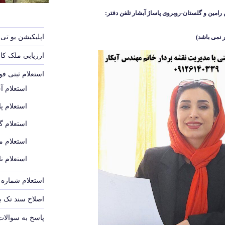
رامین و گلستان-روبروی پاساژ آبشار
تلفن دفتر:
اپلیکیشن یو تی 
 نمی باشد
)
ارزیابی ملک ک
استعلام ثبتی ف
استعلام آ
استعلام پل
استعلام گ
استعلام م
استعلام ن
استعلام شماره پ
اصلاح سند تک 
پاسخ به سوالات