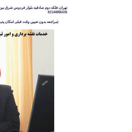
تهران-فلکه دوم صادقیه-بلوار فردوس شرق-بین 
02144086436
(مراجعه بدون تعیین وقت قبلی امکان پذیر