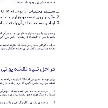
مشخصه های زیر وجود داشته باشد :
سیستم مختصات آن یو تی ام UTM
ب
ملک بر روی
نقشه دو هزارم
منطقه (
ابعاد و مساحت ها در آن با دقت سا
و همچنین با توجه به نیاز سفارش دهنده در آ
باشد یا میزان فاصله تا عارضه ای خاص درج گرد
نقشه هوایی جهاد کشاورزی-نقشه تفکیک زمین
مراحل تهیه نقشه یو تی 
برای تهیه
نقشه یو تی ام
UTM
نیاز به مراجعه ب
نقشه برداری تماس بگیرید تا دو مرحله ی کار ش
1- مرحله ی زمینی ، برداشت میدانی چهارگوشه 
شود) با دستگاههای دقیق نقشه برداری و سپس
2- مرحله ی دفتری ، کارتوگرافی و پلات و ممهور کردن نقشه های نهایی