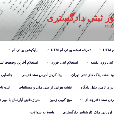
ور ثبتی دادگستری
UT
تعرفه نقشه یو تی ام UTM
اپلیکیشن یو تی ام
 ثبتی روی نقشه
استعلام ثبتی فوری
استعلام آخرین وضعیت ثبت
لود نقشه پلاک های ثبتی تهران
پیدا کردن آدرس سند قدیمی
جانمایی
رای تامین دلیل دادگاه
نقشه هوایی اراضی ملی و مستثنیات
ثبت نا
دن سند دفترچه ای
میخ کوبی زمین
متراژ دقیق آپارتمان با مهر 
ارزیابی ملک کارشناس دادگستری
پاسخ به سوالات