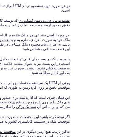
در هر صورت تهیه
نقشه یو تی ام UTM
برای تما
است.
نقشه یو تی ام utm زمین کشاورزی
که توسط کار
دقیق ، حدود اربعه و مساحت ملک را تعیین و طب
در مورد اراضی مشاعی هر مالک علاوه بر الزام 
ملک خود به صورت انفرادی، ملزم به تهیه
نقشه یو تی ام 
باشد. به عبارتی باید محدوده ملک مشاعی در ن
این قطعه مشاعی مشخص شود.
با وجود اینکه در پست های قبلی توضیحات کامل را
است، در این پست نیز به عنوان مقدمه خلاصه ای 
به صفحات قبلی نشود. البته در صورت نیاز به 
به طور کامل مطالعه شود.
موقعیت دقیق بر روی کره زمین به طوری که ای
این همان چیزی است که اداره ثبت برای صدور
س
های ملک را بر روی کره زمین به طوری که منح
می کند و بر اساس آن
سند تک برگی
را صادر می
اگر توجه کرده باشید این مختصات به صورت شن
موقعیت ملک در سیستم کاداستری کشور به ص
به این ترتیب هیچ زمین دیگری در این
موقعیت یو تی
سند بگیرد. این امر موجب می شود مشکل تداخل