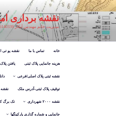
فتن
ه
حتوا
نقشه برداری ام
مدیریت خانم مهندس آبکار 09126140339
خانه
تماس با ما
نقشه یو تی ام M
هزینه جانمایی پلاک ثبتی
یافتن پلاک
نقشه ثبتی پلاک اصلی/فرعی
دان
توقیف پلاک ثبتی-آدرس ملک
نقشه ب
نقشه ۲۰۰۰ شهرداری
تک برگ کر
جانمایی و شماره گذاری پارکینگها