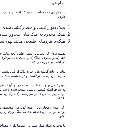
انجام شود.
در مواردی که مساحت زمین کم است و مالک اشراف
دارد :
ملک دیوارکشی و حصارکشی شده 
ملک محدود به ملک های مجاور شد
ملک با مرزهای طبیعی مانند نهر، س
نقشه بردار کارشناس رسمی طبق آنچه مالک به 
دهد (طبق معرفی مالک) برداشت نقشه برداری از 
برداشت و ذخیره می کند.
بنابراین باید گوشه ها و حدود ملک از قبل تثبی
کارشناس رسمی برداشت و در سیستم ثبت شون
دیوارکشی بهترین حالت تثبیت حدود و گوشه های م
به شرط اینکه قدیمی باشد و تثبیت شده باشد. به 
آنها نیز بر اساس همین مرز مشترک در اداره ث
باشند.
اگر زمین و مجاورین ان هیچ گونه مرز مشخصی رو
بر اساس شماره قطعه تفکیکی ملک روی زمین پیا
نشود.
با توجه به اینکه ملک مشاعی عموما دارای مسا