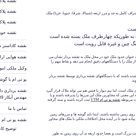
نقشه پلاک
نقشه پلاک
 کامل به حد و مرز اربعه (شمالا، شرقا، جنوبا، غربا) ملک
نقشه پلاک
است
نقشه حوزه
ه به طوریکه چهارطرف ملک بسته شده است
نگ چین و غیره قابل رویت است
نقشه کاداستر 
نقشه هوایی ارا
عنوان حدود ملک خود در محل ملک به نقشه بردار نشان می
ملک را با دستگاههای دقیق انجام می دهد و نقاط مهم را
وکیل ملکی امور
ت شده باشند که با دستگاههای نقشه برداری توسط نقشه بردار
یو تی ام با گوش
د.
نقشه برداری دا
لک است. اما نیم دیوار یا فنس هم می تواند ملاک قرار گیرد
این معنی که مجاورین ملک این مرزها را پذیرفته باشند و یا
مهندس آبکار 09126140339
بت مربوطه
نقشه یو تی ام UTM
ثبت کرده باشند و سند گرفته
تماس با ما
ی زمین نداشته باشند، ابتدا باید گوشه ها و مرزهای زمین
ده شود تا در آینده محل اختلافات ملکی با ملک های مجاور
نقشه یو تی ام UTM
توضیح کامل
حت بزرگ است و بعضا حدود اربعه ی آن روی زمین به طور