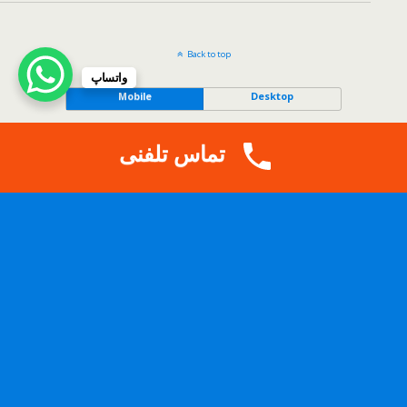
Back to top
واتساپ
Mobile
Desktop
.
Copy Protected by
Tech Tips
's
CopyProtect Wordpress Blogs
تماس تلفنی