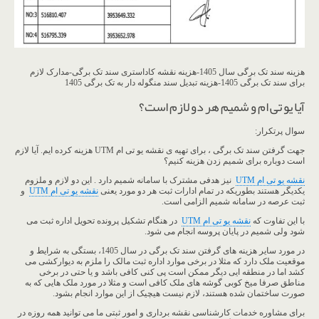
هزینه سند تک برگی سال 1405-هزینه نقشه کاداستری سند تک برگی-مدارک لازم
برای سند تک برگی 1405-هزینه تبدیل سند منگوله دار به تک برگی 1405
آیا یو تی ام و شمیم هر دو لازم است؟
سوال پرتکرار:
جهت گرفتن سند تک برگی ، برای تهیه ی نقشه یو تی ام UTM هزینه کرده ایم. آیا لازم
است دوباره برای شمیم زدن هزینه کنیم؟
نقشه یو تی ام UTM
نیز هدفی مشترک با سامانه شمیم دارد . این دو لازم و ملزوم
یکدیگر هستند بطوریکه در تمام ادارات ثبت هر دو مورد یعنی
نقشه یو تی ام UTM
و
ثبت عرصه در سامانه شمیم الزامی است.
با این تفاوت که
نقشه یو تی ام UTM
در هنگام تشکیل پرونده تحویل اداره ثبت می
شود ولی شمیم در پایان پروسه انجام می شود.
در مورد سایر هزینه های گرفتن سند تک برگی در سال 1405، بستگی به شرایط و
موقعیت ملک دارد که مثلا در برخی موارد اداره ثبت مالک را ملزم به دیوارکشی می
کشد اما در منطقه ایی دیگر ممکن است پی کنی کافی باشد و یا حتی در برخی
مناطق صرفا میخ کوبی گوشه های ملک کافی است و مثلا در مورد ملک هایی که به
صورت ساختمان شده هستند، لازم نیست هیچیک از این موارد انجام بشود.
برای مشاوره خدمات کارشناسی نقشه برداری و امور ثبتی ما می توانید همه روزه در