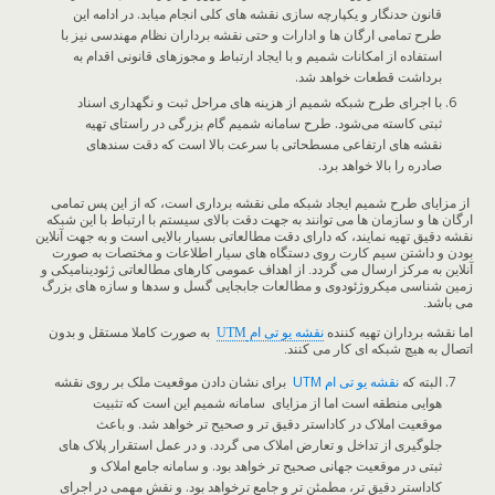
قانون حدنگار و یکپارچه سازی نقشه های کلی انجام میابد. در ادامه این
طرح تمامی ارگان ها و ادارات و حتی نقشه برداران نظام مهندسی نیز با
استفاده از امکانات شمیم و با ایجاد ارتباط و مجوزهای قانونی اقدام به
برداشت قطعات خواهد شد.
با اجرای طرح شبکه شمیم از هزینه های مراحل ثبت و نگهداری اسناد
ثبتی کاسته می‌شود. طرح سامانه شمیم گام بزرگی در راستای تهیه
نقشه های ارتفاعی مسطحاتی با سرعت بالا است که دقت سندهای
صادره را بالا خواهد برد.
از مزایای طرح شمیم ایجاد شبکه ملی نقشه برداری است، که از این پس تمامی
ارگان ها و سازمان ها می توانند به جهت دقت بالای سیستم با ارتباط با این شبکه
نقشه دقیق تهیه نمایند، که دارای دقت مطالعاتی بسیار بالایی است و به جهت آنلاین
بودن و داشتن سیم کارت روی دستگاه های سیار اطلاعات و مختصات به صورت
آنلاین به مرکز ارسال می گردد. از اهداف عمومی کارهای مطالعاتی ژئودینامیکی و
زمین شناسی میکروژئودوی و مطالعات جابجایی گسل و سدها و سازه های بزرگ
می باشد.
اما نقشه برداران تهیه کننده
نقشه یو تی ام
UTM
به صورت کاملا مستقل و بدون
اتصال به هیچ شبکه ای کار می کنند.
البته که
نقشه یو تی ام
UTM
برای نشان دادن موقعیت ملک بر روی نقشه
هوایی منطقه است اما از مزایای سامانه شمیم این است که تثبیت
موقعیت املاک در کاداستر دقیق تر و صحیح تر خواهد شد. و باعث
جلوگیری از تداخل و تعارض املاک می گردد. و در عمل استقرار پلاک های
ثبتی در موقعیت جهانی صحیح تر خواهد بود. و سامانه جامع املاک و
کاداستر دقیق تر، مطمئن تر و جامع ترخواهد بود. و نقش مهمی در اجرای