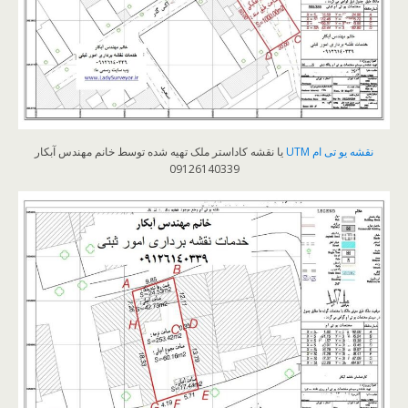
نقشه یو تی ام UTM
یا نقشه کاداستر ملک تهیه شده توسط خانم مهندس آبکار
09126140339