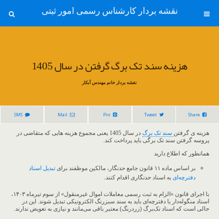
نقشه بردار کارشناس رسمی امور ثبتی
هزینه سند تک برگ گرفتن در سال 1405
نقشه بردار خانم مهندس آبکار
SMS
Mail
Pin
Tweet
Share
هزینه ی گرفتن
سند تک برگ
در سال 1405 یعنی مجموع هزینه هایی که متقاضی در
پروسه گرفتن سند تک برگی باید پرداخت کند.
همانطور که اطلاع دارید
بر اساس ماده ۱۱ قانون جامع حدنگار، مالکین موظفند برای
تبدیل اسناد
دفترچه‌ای
به اسناد حدنگاری اقدام کنند.
با اجرای قانون «الزام به ثبت رسمی معاملات اموال غیرمنقول» از سوم تیرماه ۱۴۰۳،
اسناد منگوله‌دار یا دفترچه‌ای باید به سند سبزرنگ الکترونیکی تبدیل شوند. این در
حالی است که اسناد تک‌برگ (زردرنگ) معتبر باقی می‌مانند و نیازی به تعویض ندارند.