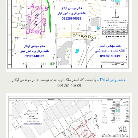
نقشه یو تی ام UTM
یا نقشه کاداستر ملک تهیه شده توسط خانم مهندس آبکار
09126140339