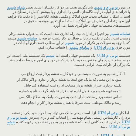
در مورد
یو تی ام و شمیم
باید بگوییم هدف هر دو کار یکسان است. یعنی
شبکه شمیم
با قرائت‌های اولیه در ایستگاه‌های دائمی راه اندازی و با پوشش کامل در سطح هر
استان، امکان عملیات تحدید حدود املاک و تکمیل نقشه کاداستر را با دقت بالا فراهم
آورده و از تداخل و تعارض بین املاک با استفاده از تعیین موقعیت دقیق در
سیستم‌های مختصات جهانی جلوگیری بعمل می آورد.
سامانه شمیم
نیز اخیرا در ادارات ثبت راه اندازی شده است که به عنوان نقشه بردار
رسمی ثبت ، یکی از نقشه برداران فعال در کار تثبیت عرصه در
سامانه شمیم
هستم
که با توجه به سوالات پر تکرار در مورد
شمیم
در این مطلب قصد دارم ابهامات در
مورد فرق
یو تی ام UTM
و
سامانه شمیم
را شفاف سازی کنم.
سیستم
یو تی ام UTM
یک سیستم جهانی است اما
شمیم
یک سیستم ملی است. این
دو سیستم کاربرد های مختص به خود را دارند که هر دو برای امور مربوط به اخذ سند
تک برگی از ادارات ثبت الزامی هستند.
کار شمیم به صورت سیستمی و خودکار به نقشه بردار ثبت ارجاع می
شود به این معنی که مالک حق انتخاب نقشه بردار را ندارد. و اگر مالک از
نقشه برداری غیر از نقشه بردار منتخب اداره ثبت استفاده کند فایل
شمیم تهیه شده مورد قبول اداره ثبت قرار نخواهد گرفت. نام و شماره
تماس نقشه بردار منتخب اداره ثبت به صورت پیامک به اطلاع مالک می
رسد و مالک موظف است صرفا با همان نقشه بردار کار را انجام دهد.
اما کار
یو تی ام
UTM
آزاد است. یعنی مالک می تواند به دلخواه خود یکی از نقشه
برداران کارشناس رسمی نظام مهندسی را انتخاب کند و برای پذیرش
نقشه یو تی ام
UTM
در اداره ثبت ، کافی است که نقشه ممهور به مهر نقشه بردار تهیه کننده
نقشه
یو تی ام
UTM
باشد.
یو تی ام UTM
یک سیستم مختصات جهانی است که با استفاده از