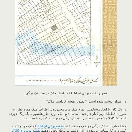
تصویر نقشه یو تی ام UTM کاداستر ملک در سند تک برگی
در عنوان نوشته شده است: ” تصویر نقشه کاداستر ملک”
در یک کادر با ابعاد مشخصی، تمام ملک های محدوده ی اطراف ملک مورد نظر، به
صورت قطعات ریز کنار هم چیده شده اند و ملک مورد نظر هاشور سیاه رنگ خورده
است تا کاملا مشخص شود این سند تک برگی مربوط به کدام قطعه است.
متقاضیان سند تک برگی موظف هستند ابتدا
نقشه یو تی ام UTM
ملک خود را تهیه
کنند و به کارشناس پرونده در اداره ثبت مربوطه تحویل دهند.
نقشه یو تی ام UTM