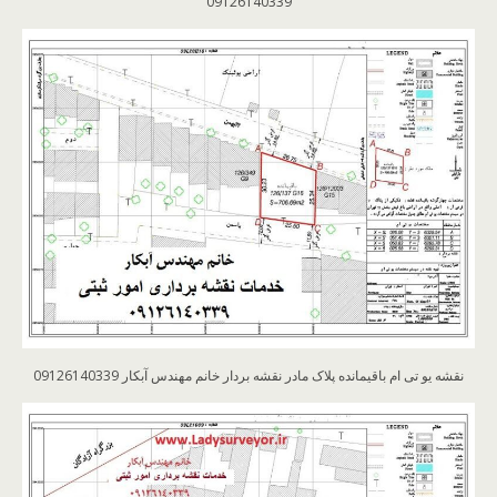
09126140339
نقشه یو تی ام باقیمانده پلاک مادر نقشه بردار خانم مهندس آبکار 09126140339