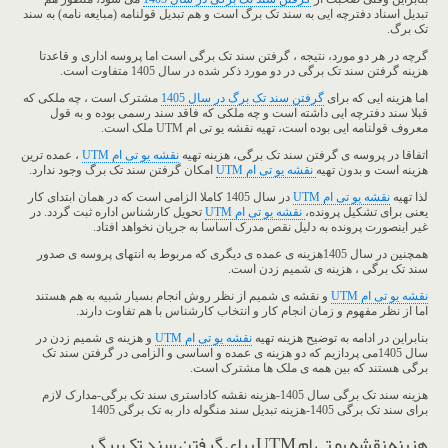
تبدیل اسناد دفترچه ایی به سند تک برگ است و هم تبدیل قولنامه (مبایعه نامه) به سند
تک برگ.
گرچه در هر دو مورد، نتیجه ، گرفتن سند تک برگی است اما پروسه اداری و قاعدتا
هزینه گرفتن سند تک برگی در دو مورد ذکر شده در سال 1405 متفاوت است.
اما هزینه ایی که برای
گرفتن سند تک برگ در سال 1405
مشترک است ، چه ملکی که
قبلا سند دفترچه ایی داشته است و چه ملکی که فاقد سند رسمی بوده و به قول
معروف قولنامه ایی بوده است، تهیه نقشه یو تی ام UTM ملک است.
اتفاقا در پروسه ی گرفتن سند تک برگی، هزینه تهیه
نقشه یو تی ام UTM
، عمده ترین
هزینه است و بدون تهیه
نقشه یو تی ام UTM
امکان گرفتن سند تک برگ وجود ندارد.
لذا تهیه
نقشه یو تی ام UTM
در سال 1405 کاملا الزامی است که در همان ابتدای کار
یعنی برای تشکیل پرونده،
نقشه یو تی ام UTM
تحویل کارشناس اداره ثبت گردد. در
غیر اینصورت پرونده به دلیل نقص مدرک اساسا به جریان نخواهد افتاد.
همچنین در سال 1405هزینه ی عمده ی دیگری که مربوط به انتهای پروسه ی صدور
سند تک برگی ، هزینه ی شمیم زدن است.
نقشه یو تی ام UTM
و نقشه ی شمیم از نظر روش انجام بسیار شبیه به هم هستند
اما از نظر مفهوم و زمان انجام کار و انتخاب کارشناس با هم تفاوت دارند.
بنابراین در ادامه به توضیح هزینه تهیه
نقشه یو تی ام UTM
و هزینه ی شمیم زدن در
سال 1405می پردازیم که دو هزینه ی عمده و اساسی و الزامی در گرفتن سند تک
برگی هستند که بین همه ی ملک ها مشترک است.
هزینه سند تک برگی سال 1405-هزینه نقشه کاداستری سند تک برگی-مدارک لازم
برای سند تک برگی 1405-هزینه تبدیل سند منگوله دار به تک برگی 1405
هزینه نقشه یو تی ام UTM برای گرفتن سند تک برگ