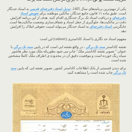
یکی از مهم‌ترین برنامه‌های سال 1405،
تبدیل اسناد دفترچه‌ای قدیمی
به اسناد حدنگار
است. طبق ماده ۱۱ قانون جامع حدنگار، مالکین موظفند برای
تعویض اسناد
دفترچه‌ای
و دریافت اسناد تک برگ حدنگاری اقدام کنند. هدف از این برنامه افزایش
دقت در مالکیت‌ها، جلوگیری از جعل اسناد و شفاف‌سازی وضعیت مالکیت‌ها است.
جایگزینی
اسناد دفترچه‌ای
به اسناد حدنگار می‌تواند امنیت حقوقی املاک را افزایش
دهد.
مفهوم اسناد حد نگاری یا اسناد کاداستری (cadaster) این است
نقشه کاداستر
سند تک برگی
، در واقع نقشه ایی است که در پایین
سند تک برگی
با
عنوان ” تصویر نقشه کاداستر ملک” چاپ می شود بطوریکه ملک مورد نظر هاشور
سیاه رنگ خورده است و موقعیت دقیق آن در محدوده ی اطراف ملک کاملا مشخص
شده است.
برای دیدن قسمتی از بانک اطلاعات کاداستر کشور، تصویر نقشه ایی که پایین
سند
تک برگی
چاپ شده است را مشاهده کنید: