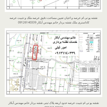
نقشه یو تی ام عرصه و اعیان تعیین مساحت دقیق عرصه ملک و تثبیت عرصه
کاداستری ملک نقشه بردار خانم مهندس آبکار 09126140339
نقشه یو تی ام تثبیت عرصه حدود اربعه پلاک ثبتی نقشه بردار خانم مهندس آبکار