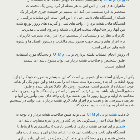
ماهواره های جی ان اس اس به هر نقطه از کره زمین یک مختصات
منحصر به فرد منتسب می کند. اما شمیم در حقیقت چیزی فراتر از یک
شبکه از ایستگاه های دایمی جی ان اس اس است. این سامانه ترکیبی از
ایستگاه های، نقشه برداران واحد های ثبتی و گیرنده های روور توزیع شده
بین آنها، زیر ساختهای سخت افزاری، شبکه و نیروی انسانی، مدیریت
کاربران، نظارت و پشتیبانی از سیستم، نرم افزار های مدیریت کاربران،
نرم افزار های واسط جهت صدور سند مالکیت و دستور العمل ها و شیوه
نامه های اجرایی است.
روش انجام عملیات نقشه برداری
یو تی ام
UTM
و دستگاه مورد استفاده
طبق تشخیص و صلاحدید نقشه بردار می تواند متنوع باشد. اما شمیم
اینطور نیست.
یکی از مزایای استفاده از شمیم این است که این سیستم به صورت خودکار اجازه
ورود قطعاتی که به درستی برداشت نشده اند را نمی دهد و این مهم یکی از نقاط
قوت استفاده از شمیم است. همچنین روش کار کاملا تعریف شده و طبق
دستورالعمل باید باشد. به این ترتیب که پس از استقرار ایستگاه های دایمی و انجام
محاسبات اولیه و توزیع روور ها بین نقشه برداران واحد های ثبتی وآموزش آنها و
تعریف دسترسی ها و نصب نرم افزار های لازم، نقشه برداران می توانند در سیستم
شمیم اقدام به برداشت حدود املاک کنند.
دقت
نقشه یو تی ام UTM
می تواند طبق صلاحدید نقشه بردار و با توجه به
شرایط ملک اعم از مسکونی تجاری کشاورزی و غیره متفاوت باشد. اما
شمیم
برای اهداف نقشه برداری کاداستر بادقت ۵ سانتیمتری با ارتباط با
ایستگاه های ثابت و برداشت آنی که با ارتباط مخابراتی و سیم کارت های
متصل شده بر روی دستگاه های متحرک (روور) و در راستای پیاده سازی