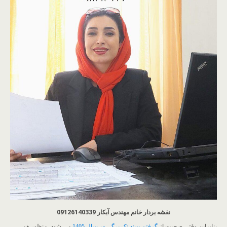
نقشه بردار خانم مهندس آبکار 09126140339
بنابراین وقتی صحبت از
گرفتن سند تک برگی در سال 1405
می شود، منظور هم