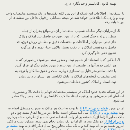
بهینه قانون کاداستر و حد نگاری دارد.
با استفاده از اطلاعات این شبکه از این پس کلیه نقشه‌ها در یک سیستم مختصات واحد
تهیه و وارد بانک اطلاعاتی خواهد شد در نتیجه مسائلی از قبیل تداخل بین نقشه ها از
بین خواهد رفت.
از مزایای دیگر سامانه شمیم، استفاده از آن در مواقع بحران از جمله
سیل، زلزله و جنگ است. که با از بین رفتن حد فاصل بین املاک و پلاک
های ثبتی، میتوان از اطلاعات و مختصات دقیق و مطمئن روش فوق، حد
فاصل و موقعیت املاک را با دقت بسیار بالایی احیاء نمود و از هرگونه
تضییع حقی جلوگیری کرد.
املاکی که با استفاده از شمیم ثبت و صدور سند می‌شود در صورتی که به
هر علتی حدود آنها در طبیعت از بین برود یا مورد تجاوز دیگران قرار گیرد
با دقت سانتی‌متر قابل پیاده‌سازی دوباره است و حقوق مالکان با توجه به
ثبت مختصات گوشه‌های املاک در بانک کاداستر هر استان نزد سازمان
ثبت اسناد و املاک کشور حفاظت می‌شود.
در این شبکه تحدید حدود املاک در سیستم مختصات جهانی با دقت بالا و به‌صورت
لحظه‌ای انجام می‌شود و درنتیجه اسناد مالکیت کاداستری با دقت بسیار بالا صادر
می‌شود.
اما در مورد
نقشه یو تی ام
UTM
با توجه به اینکه هر مالک به صورت مستقل اقدام به
تهیه
نقشه یو تی ام
UTM
می کند ممکن است تداخل در مرزها اتفاق بیفتد چون دو
ملک مجاور الزاما از یک نقشه بردار واحد استفاده نمی کنند و از طرفی نقشه برداری
یو تی ام
UTM
دو ملک مجاور الزاما در یک زمان انجام نمی شود. ممکن است مالکی
امروز نقشه یو تی ام تهیه کند و مالک ملک مجاور پنج سال دیگر اقدام به تهیه
نقشه یو
تی ام
UTM
کند که این احتمال می رود که مرزها دستخوش تغییرات و جابجایی شده