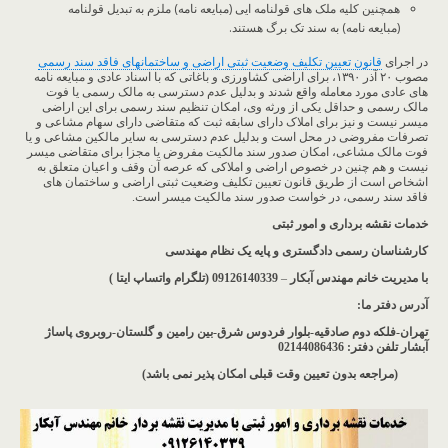
همچنین کلیه ملک های قولنامه ایی (مبایعه نامه) ملزم به تبدیل قولنامه
(مبایعه نامه) به سند تک برگ هستند.
در اجرای
قانون تعیین تکلیف وضعیت ثبتی اراضی و ساختمانهای فاقد سند رسمی
مصوب ۲۰ آذر ۱۳۹۰، برای اراضی کشاورزی و باغاتی که با اسناد عادی و مبایعه نامه
های عادی مورد معامله واقع شدند و بدلیل عدم دسترسی به مالک رسمی یا فوت
مالک رسمی و حداقل یکی از ورثه وی، امکان تنظیم سند رسمی برای این اراضی
میسر نیست و نیز برای املاک دارای سابقه ثبت که متقاضی دارای سهام مشاعی و
تصرفات مفروضی در محل است و بدلیل عدم دسترسی به سایر مالکین مشاعی و یا
فوت مالک مشاعی، امکان صدور سند مالکیت مفروض یا مجزا برای متقاضی میسر
نیست و هم چنین در خصوص اراضی و املاکی که عرصه آن وقف و اعیان متعلق به
اشخاص است از طریق قانون تعیین تکلیف وضعیت ثبتی اراضی و ساختمان های
فاقد سند رسمی، در خواست صدور سند مالکیت میسر است.
خدمات نقشه برداری و امور ثبتی
کارشناسان رسمی دادگستری و پایه یک نظام مهندسی
با مدیریت خانم مهندس آبکار
–
09126140339 (تلگرام واتساپ ایتا )
آدرس دفتر ما
:
تهران-فلکه دوم صادقیه-بلوار فردوس شرق-بین رامین و گلستان-روبروی پاساژ
آبشار
تلفن دفتر: 02144086436
(مراجعه بدون تعیین وقت قبلی امکان پذیر نمی باشد
)