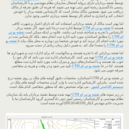
توسط نقشه برداران دارای پروانه اشتغال سازمان نظام مهندسی و یا کارشناسان
رسمی دادگستری رشته امور ثبتی تهیه می شوند که هزینه آن طبق تعرفه از مالک
دریافت می شود. همچنین مالک مختار است که کارشناس نقشه بردار را خودش
انتخاب کند و اجباری به انجام کار توسط نقشه برداری خاصی وجود ندارد.
اما بهتر است مالک از نقشه بردارانی استفاده کند که دارای اعتبار و شهرت کافی
هستند تا
نقشه یو تی ام UTM
توسط اداره ثبت درجا تایید شود. اگر نقشه بردار ،
کارشناس با تجربه و شناخته شده ایی نباشد، علاوه بر اینکه ممکن است
نقشه یو تی
ام UTM
را مطابق استاندارد مورد تایید اداره ثبت انجام ندهد، بلکه کارشناس ثبت در
مورد دقت انجام کار تردید کند و خودش شخصا نیز دوباره به محل ملک بیاید تا
نقشه یو
تی ام UTM
را مجددا چک کند. به همین دلیل زمان زیادی از دست میرود.
اما نقشه بردارانی که با تجربه هستند و سالهاست که برای ادارات ثبت و شهرداری ها
نقشه یو تی ام UTM
تهیه می کنند، کارشناسان اداره ثبت می دانند که کار خود را
خوب بلد هستند و با استانداردهای بروز و میزان دقت مورد تایید اداره ثبت مطلع
هستند. لذا در جا
نقشه یو تی ام UTM
تایید می شود و در وقت و هزینه ی متقاضی
صرفه جویی می شود.
در نقشه یو تی ام UTM استاندارد، مختصات دقیق گوشه های ملک بر روی نقشه درج
شده است. بنابراین کارشناس اداره ثبت با وارد کردن مختصات گوشه های ملک در
سیستم کاداستر کشور
، می تواند تشخیص دهد که منظور متقاضی کدام ملک است.
در زیر نمونه های
نقشه یو تی ام UTM
تهیه شده توسط نقشه برداران پایه یک سازمان
نظام مهندسی و کارشناسان رسمی امور ثبتی دادگستری گروه کارشناسان ما با
مدیریت خانم مهندس آبکار (09126140339) آورده شده است: