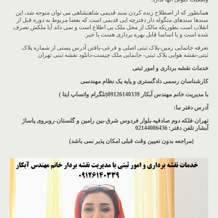
همانطور که از اصطلاح زنده کردن سند قدیمی شاهنشاهی می توان متوجه شد، این
سندها سندهای منگوله دار دفترچه ایی قدیمی است که بعضا مربوط به دوره قبل از
انقلاب است بطوریکه مالک از محل ملک بی اطلاع است و نمی داند آیا ملکش تصرف
شده است و یا اساسا قابل بهره برداری هست یا خیر.
تعرفه جانمایی زمین-پلاک ثبتی اصلی و فرعی-یافتن آدرس پستی از شماره پلاک
ثبتی-نقشه هوایی پلاک ثبتی- جانمایی ملک چیست-دانلود نقشه ثبتی تهران
خدمات نقشه برداری و امور ثبتی
کارشناسان رسمی دادگستری و پایه یک نظام مهندسی
با مدیریت خانم مهندس آبکار
09126140339(تلگرام واتساپ ایتا )
آدرس دفتر ما
:
تهران-فلکه دوم صادقیه-بلوار فردوس شرق-بین رامین و گلستان-روبروی پاساژ
آبشار
تلفن دفتر: 02144086436
(مراجعه بدون تعیین وقت قبلی امکان پذیر نمی باشد
)