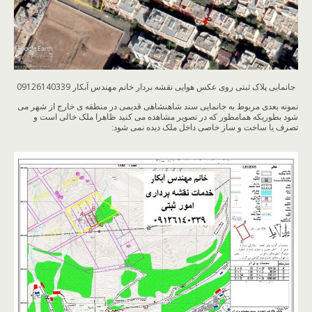
جانمایی پلاک ثبتی روی عکس هوایی نقشه بردار خانم مهندس آبکار 09126140339
نمونه بعدی مربوط به جانمایی سند شاهنشاهی قدیمی در منطقه ی خارج از شهر می
شود بطوریکه همامطور که در تصویر مشاهده می کنید ظاهرا ملک خالی است و
تصرف یا ساخت و ساز خاصی داخل ملک دیده نمی شود: