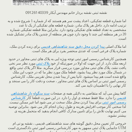
نقشه ثبتی نقشه بردار خانم مهندس آبکار 09126140339
اما شماره قطعه تفکیکی، اعداد پشت سر هم هستند که از شماره 1 شروع شده و به
ترتیب ادامه دارد. داخل هر پلاک مادر، شماره قطعه های تفکیکی از یک تا عدد
مشخصی به تعداد قطعه های تفکیکی وجود دارد. بنابراین مثلا قطعه تفکیکی شماره
20 در هر منطقه ایی چند تا وجود دارد چون هر منطقه از چندین پلاک مادر تشکیل شده
است.
اما ملاک اصلی
پیدا کردن محل دقیق سند شاهنشاهی قدیمی
برای زنده کردن ملک،
شماره پلاک فرعی است که عددی منحصر بفرد برای هر ملک است.
همچنین کارشناس رسمی امور ثبتی توجه ویژه ایی به پلاک های ثبتی مجاور در حدود
اربعه ملک دارد. از این جهت که اولا در صورتیکه از خود
پلاک ثبتی
مورد نظر سر نخی
یافت نشد، پلاک های ثبتی مجاور مورد بررسی قرار میگرید. مثلا اگر پلاک ثبتی واقع
در شمال ملک مورد نظر پیدا بشود، قطعا ملک مورد نظر ما که در جنوب این ملک
واقع شده است هم پیدا میشود. ثانیا پس از پیدا شدن محل تقریبی ملک، کارشناس
رسمی امور ثبتی بر اساس پلاک های ثبتی مجاور ، صحت و دقت کار را می سنجد و
کار نهایی را با اطمینان تایید می کند.
گاها پیش می آید که متقاضی به دلایلی همه ی صفحات
سند منگوله دار شاهنشاهی
قدیمی
را ندارد. مثلا فقط صفحه ی اول را دارد. در این صورت قطعا کار
کارشناس
رسمی امور ثبتی
برای پیدا کردن محل ملک سخت تر می شود اما غیر ممکن نیست.
لذا سختی کار موجب افزایش هزینه و طول زمان انجام کار می شود. بنابراین توصیه
می کنیم نهایت تلاش را برای تامین مدارک کافی انجام بدهید که متحمل هزینه ی
بیشتر نشوید.
خروجی کار تعیین محل دقیق گوشه های سند شاهنشاهی قدیمی ، نقشه یو تی ام
UTM جانمایی پلاک ثبتی ممهور به مهر کارشناس رسمی امور ثبتی دادگستری است