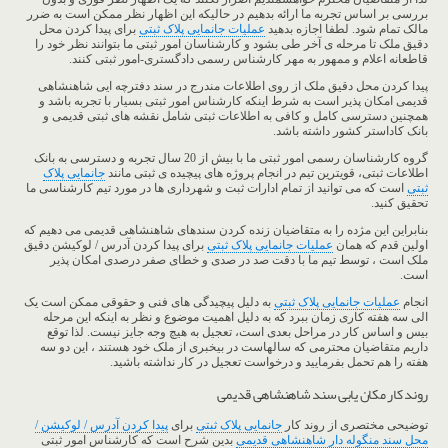
بررسی بر اساس تجربه ما ارائه بدهیم در حالیکه این اظهار نظر ممکن است به ضرر
مالک تمام شود. لطفا اجازه بدهید
عملیات جانمایی پلاک ثبتی
برای پیدا کردن محل
دقیق ملک تا مرحله ی آخر طی بشود و کارشناسان امور ثبتی ما بتوانند نظر خود را
قاطعانه اعلام و ممهور به مهر کارشناس رسمی دادگستری-امور ثبتی کنند.
پیدا کردن محل دقیق ملک از روی اطلاعات مندرج در سند دفترچه ایی شاهنشاهی
قدیمی امکان پذیر است به شرط اینکه کارشناس امور ثبتی بسیار با تجربه باشد و
همچنین دسترسی کامل و کافی به اطلاعات ثبتی شامل نقشه های ثبتی قدیمی و
بانک کاداستر کشور داشته باشد.
گروه کارشناسان رسمی امور ثبتی ما با بیش از 20 سال تجربه و دسترسی به بانک
اطلاعات ثبتی، قویترین تیم در انجام پروژه های پیچیده ی ثبتی مانند
جانمایی پلاک
ثبتی
است که می توانید از تمام ادارات ثبت و شهرداری ها در مورد تیم کارشناسی ما
تحقیق کنید.
بنابراین این مژده را به متقاضیان زنده کردن سندهای شاهنشاهی قدیمی می دهیم که
اولین قدم که همان
عملیات جانمایی پلاک ثبتی
برای پیدا کردن آدرس / لوکیشن دقیق
ملک است ، توسط تیم ما با دقت صد در صدی و خطای صفر درصدی امکان پذیر
است.
انجام
عملیات جانمایی پلاک ثبتی
به دلیل پیچیدگی های فنی و حقوقی ممکن است یک
الی سه هفته کاری زمان ببرد که به دلیل اهمیت موضوع و نظر به اینکه این مرحله
بیس و اساس کار در مراحل بعدی است، تعجیل به هیچ وجه جایز نیست. لذا توقع
داریم متقاضیان محترمی که سالهاست در بیخبری از ملک خود هستند ، این دو سه
هفته را هم تحمل بفرمایید و درخواست تعجیل در کار نداشته باشید.
روند کار مکان یابی سند شاهنشاهی قدیمی
توضیحی مختصری از روند کار
جانمایی پلاک ثبتی
برای
پیدا کردن آدرس / لوکیشن /
محل سند منگوله دار شاهنشاهی قدیمی
بدین شرح است که کارشناس امور ثبتی