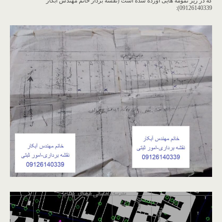
که در زیر نمومه هایی آورده شده است (نقشه بردار خانم مهندس آبکار
09126140339):