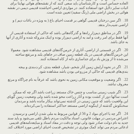
العاده حساس است و کارشناسان باید سعی کنند که از نقشه‌های هوائی نهایتا برای
اثبات سایر دلایل خود استفاده کنند. در مواردی اراضی احیاشده قدیمی دیمی در نقشه
هوائی در بخش اراضی ملی (رنگ سفید) تعیین شده است.
18. اگر سن درختان قدیمی گواهی بر قدمت احیای باغ ( به ویژه در باغات دیم ) و
اراضی شیب‌دار بدهد.
19. اگر در مناطق دیم‌زار راه‌ها و گذرگاه‌هائی باشد که حاکی از استفاده قدیمی از
آنها فقط برای امر رفت و آمد به اراضی دیم‌زار بوده و اینک متروکه شده و آثاری از آنها
به جای باشد.
20. اگر در قسمتی از اراضی، آثاری از خرمن‌گاه‌های قدیمی مشاهده شود. معمولا
این خرمن‌گاه‌های قدیمی در یک قطعه زمین صاف در جاهای بلند و مرتفع ساخته
می‌شده تا از وزش باد برای جداسازی دانه از کاه استفاده کنند.
21. اگر در نحوه آرایش زمین آثار شخم، شیار، قطعه بندی، کرت‌بندی و بیجه
بندی‌های قدیمی که حاکی از مزروعی بودن باشد مشاهده شود.
22. اگر وضعیت و موقعیت مکانی زمین به نحوی باشد که عرفاً به نام چراگاه و مرتع
معروف نباشد.
23. اگر شیب زمینی مناسب و جنس خاک مستعد زراعت باشد اگر چه که ممکن
است سالها دور از کشت بوده و آثار زراعت محو شده باشد ولی وضعیت زمین گویای
این واقعیت باشد که چنین زمینی در گذشته نمی‌تواند بیکار مانده باشد و مردمان
سختکوش گذشته از اینگونه اراضی مستعد حداکثر استفاده را می‌کرده‌اند.
24. اگر چه با اجرای مواد 2 و 56 از قوانین مربوط به ملی شدن اراضی و نرسیدن
اعتراض مردمی در مهلت قانونی، اسناد مالکیت مردم باطل تلقی می‌شود و باید سند
جدید به نام دولت صادر شود ولی توجه و دقت در مفاد اسناد و مبایعه‌نامه‌های قدیمی
ادعائی مردم می تواند کمک موثری در تشخیص قدمت احیای اراضی مورد اختلاف کند.