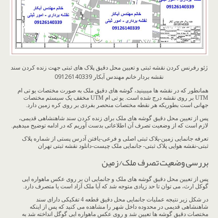
ژئو رفرنس کردن نقشه ثبتی و تعیین محل دقیق پلاک های ثبتی جهت زنده کردن سند
نقشه بردار خانم مهندس آبکار 09126140339
همانطور که در نقشه ها میبینید، گوشه های دقیق ملک به صورت مختصات یو تی ام
UTM بر روی نقشه درج شده است. یو تی ام UTM مخفف یک سیستم مختصات
جهانی است بطوریکه هر نقطه مختصات منحصر بفردی بر روی کره زمین دارد.
پس از تعیین محل دقیق گوشه های ملک برای زنده کردن سند شاهنشاهی قدیمی،
لازم است که از وضعیت تصرف آن اطلاعاتی بدست آوریم که در ادامه توضیح میدهیم.
تعرفه جانمایی زمین-پلاک ثبتی اصلی و فرعی-یافتن آدرس پستی از شماره پلاک
ثبتی-نقشه هوایی پلاک ثبتی- جانمایی ملک چیست-دانلود نقشه ثبتی تهران
بررسی وضعیت تصرف ملک/زمین
پس از تعیین محل دقیق گوشه های ملک و جانمایی ان بر روی عکس ماهواره ایی
گوکل ارث، می توان تا حد زیادی متوجه شد که آیا ملک آزاد است یا متصرف دارد.
در شکل زیر نتیجه عملیات جانمایی محل دقیق قطعه 4 تفکیکی دارای سند
شاهنشاهی قدیمی در محدوده داخل شهر را مشاهده می کنید که پس از اینکه
مختصات دقیق گوشه ها تعیین شد و روی عکس ماهواره ایی گوگل انداخته شد به