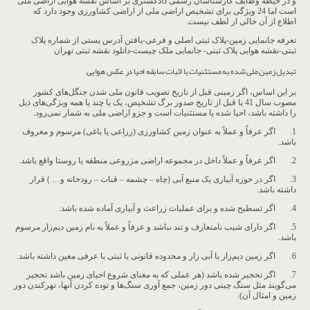
و در حیطه وظایف کارشناسان رسمی دادگستری بر اساس نقشه هوایی اراضی ملی
است اما 24 ویژگی برای تشخیص اراضی ملی از اراضی کشاورزی وجود دارد که
اطلاع از آن خالی از لطف نیست.
تعرفه جانمایی زمین-پلاک ثبتی اصلی و فرعی-یافتن آدرس پستی از شماره پلاک
ثبتی-نقشه هوایی پلاک ثبتی- جانمایی ملک چیست-دانلود نقشه ثبتی تهران
تبدیل زمین ملی شده به مستثنیات با اثبات سابقه احیا در عکس هوایی
بر این اساس، اگر زمینی قبل از تاریخ تصویب قانون ملی شدن جنگل‌های کشور
مصوب سال 41 یا قبل از تاریخ صدور برگ تشخیص، یک یا چند یا همه ویژگی‌های ذیل
را داشته باشد، احیا شده یا مستثنیات است و جزو اراضی ملی به شمار نمی‌رود.
1. اگر عرفاً و عملاً به عنوان زمین کشاورزی (زراعی یا باغی) مرسوم و معروف
باشد.
2. اگر عرفاً و عملاً داخل در مجموعه اراضی مزروعی منطقه یا روستا واقع باشد.
3. اگر در حوزه آبیاری یک منبع آبی (چاه – چشمه – قنات – رودخانه و… ) قرار
داشته باشد.
4. اگر تسطیح شده و برای عملیات زراعت و آبیاری آماده شده باشد.
5. اگر دارای شیب نامتعارف و تند نباشد و عرفاً و عملاً به نام زمین دیم‌زار مرسوم
باشد.
6. اگر زمین دیم‌زار یا آبی زار و محدوده قانونی یا ثبتی یا عرفی معین داشته باشد.
7. اگر تحجیر شده باشد (هر عملی که به معنای شروع احیای زمین باشد تحجیر
می‌گویند مثل سنگ چینی دور زمین، جمع آوری سنگ‌ها و توده کردن آنها، نهرکندن دور
زمین و امثال آن).