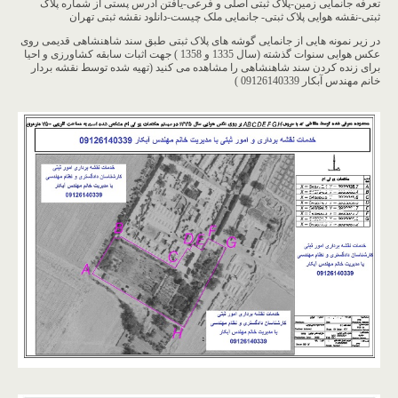
تعرفه جانمایی زمین-پلاک ثبتی اصلی و فرعی-یافتن آدرس پستی از شماره پلاک
ثبتی-نقشه هوایی پلاک ثبتی- جانمایی ملک چیست-دانلود نقشه ثبتی تهران
در زیر نمونه هایی از جانمایی گوشه های پلاک ثبتی طبق سند شاهنشاهی قدیمی روی
عکس هوایی سنوات گذشته (سال 1335 و 1358 ) جهت اثبات سابقه کشاورزی و احیا
برای زنده کردن سند شاهنشاهی را مشاهده می کنید (تهیه شده توسط نقشه بردار
خانم مهندس آبکار 09126140339 )