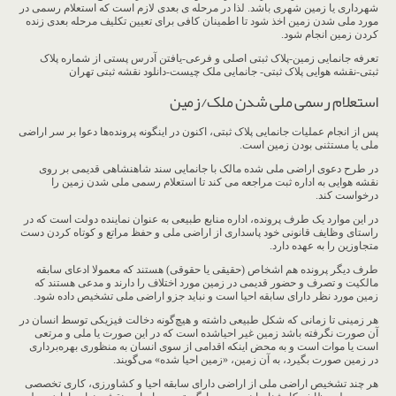
شهرداری یا زمین شهری باشد. لذا در مرحله ی بعدی لازم است که استعلام رسمی در
مورد ملی شدن زمین اخذ شود تا اطمینان کافی برای تعیین تکلیف مرحله بعدی زنده
کردن زمین انجام شود.
تعرفه جانمایی زمین-پلاک ثبتی اصلی و فرعی-یافتن آدرس پستی از شماره پلاک
ثبتی-نقشه هوایی پلاک ثبتی- جانمایی ملک چیست-دانلود نقشه ثبتی تهران
استعلام رسمی ملی شدن ملک/زمین
پس از انجام عملیات جانمایی پلاک ثبتی، اکنون در اینگونه پرونده‌ها دعوا بر سر اراضی
ملی یا مستثنی بودن زمین است.
در طرح دعوی اراضی ملی شده مالک با جانمایی سند شاهنشاهی قدیمی بر روی
نقشه هوایی به اداره ثبت مراجعه می کند تا استعلام رسمی ملی شدن زمین را
درخواست کند.
در این موارد یک طرف پرونده، اداره منابع طبیعی به عنوان نماینده دولت است که در
راستای وظایف قانونی خود پاسداری از اراضی ملی و حفظ مراتع و کوتاه کردن دست
متجاوزین را به عهده دارد.
طرف دیگر پرونده هم اشخاص (حقیقی یا حقوقی) هستند که معمولا ادعای سابقه
مالکیت و تصرف و حضور قدیمی در زمین مورد اختلاف را دارند و مدعی هستند که
زمین مورد نظر دارای سابقه احیا است و نباید جزو اراضی ملی تشخیص داده شود.
هر زمینی تا زمانی که شکل طبیعی داشته و هیچ‌گونه دخالت فیزیکی توسط انسان در
آن صورت نگرفته باشد زمین غیر احیاشده است که در این صورت یا ملی و مرتعی
است یا موات است و به محض اینکه اقدامی از سوی انسان به منظوری بهره‌برداری
در زمین صورت بگیرد، به آن زمین، «زمین احیا شده» می‌گویند.
هر چند تشخیص اراضی ملی از اراضی دارای سابقه احیا و کشاورزی، کاری تخصصی