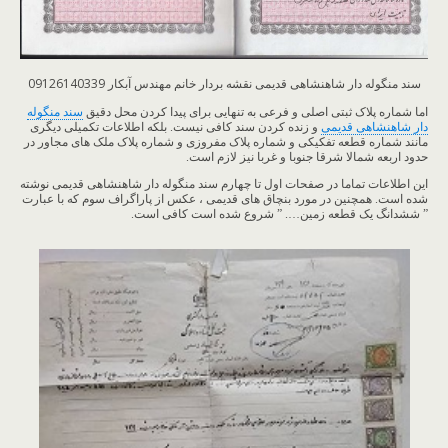
سند منگوله دار شاهنشاهی قدیمی نقشه بردار خانم مهندس آبکار 09126140339
اما شماره پلاک ثبتی اصلی و فرعی به تنهایی برای پیدا کردن محل دقیق
سند منگوله
دار شاهنشاهی قدیمی
و زنده کردن سند کافی نیست. بلکه اطلاعات تکمیلی دیگری
مانند شماره قطعه تفکیکی و شماره پلاک مفروزی و شماره پلاک ملک های مجاور در
حدود اربعه شمالا شرقا جنوبا و غربا نیز لازم است.
این اطلاعات تماما در صفحات اول تا چهارم سند منگوله دار شاهنشاهی قدیمی نوشته
شده است. همچنین در مورد بنچاق های قدیمی ، عکس از پاراگراف سوم که با عبارت
” ششدانگ یک قطعه زمین…. ” شروع شده است کافی است.