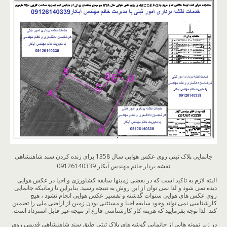
جانمایی پلاک ثبتی روی عکس هوایی سال 1358 برای زنده کردن سند شاهنشاهی
نقشه بردار خانم مهندس آبکار 09126140339
البته لازم به تاکید است که در بعضی زمینها سابقه کشاورزی و احیا در عکس هوایی
دیده نمی شود و لذا نمی توان از این روش به نتیجه رسید. بنابراین تا زمانیکه جانمایی
روی عکس های هوایی سنوات گذشته و تفسیر عکس هوایی انجام نشود ، هیچ
کارشناسی نمی تواند وجود سابقه احیا و مستثنی بودن زمین از اراضی ملی را تضمین
کند. لذا توجه بفرمایید که هزینه کار کارشناسی فارغ از نتیجه غیر قابل استرداد است.
در زیر نمونه هایی از جانمایی گوشه های پلاک ثبتی طبق سند شاهنشاهی قدیمی روی