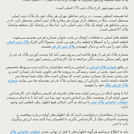
پلاک ثبتی مهرشهر کرج پلاک ثبتی 170 اصلی است.
اما همیشه اینطور نیست. در برخی مناطق تهران هر ملک خود یک پلاک ثبتی اصلی
مستقل است. مثلا در منطقه بازار تهران هر مغازه پلاک ثبتی اصلی مستقل دارد. یا در
برخی مناطق هر کوچه یک پلاک ثبتی اصلی دارد. اما مثلا در ولنجک کل منطقه ولنجک
پلاک 67 اصلی است.
قطعه های اصلی به قطعات کوچک تر تحت عنوان شماره فرعی تقسیم می‌شوند.
قطعه اصلی را به اصطلاح قطعه مادر هم می نامند. معمولا اکثر افراد
پلاک ثبتی اصلی
ملک خود را می دانند و دنبال فهمیدن
پلاک ثبتی فرعی
هستند.
شماره پلاک فرعی از هیچ قاعده ایی پیروی نمی کند لذا بدست آوردن پلاک فرعی از
هیچ راهی ممکن نیست مگر مراجعه به یک کارشناس رسمی امور ثبتی.
در واقع
شماره پلاک فرعی
بر اساس مراجعه متقاضیان به اداره ثبت مربوطه تخصیص
داده می شود. یعنی در صف رسیدگی به پرونده ها نفر جلویی شما یک شماره کمتر و
نفر پشتی شما یک شماره بیشتر است که ممکن است ملک های شما صدها متر
فاصله داشته باشند. بنابراین از روی شماره پلاک فرعی همسایه ها نمی توانید
شماره
پلاک فرعی ملک
خود را بفهمید.
لذا با وجود اینکه در بررسی اولیه سند های دفترچه ای قدیمی منگوله دار، کارشناس
تصور اولیه ای از وضعیت ملک بر اساس تجربه خود پیدا می کند اما تا به اتمام نرسیدن
عملیات جانمایی پلاک ثبتی
تا مرحله ی آخر، امکان هیچ اظهار نظر قطعی ایی وجود
ندارد.
بسیاری از متقاضیان درخواست دارند که یک اظهارنظر اولیه درباره موقعیت و
وضعیت احتمالی ملک از کارشناس بگیرند تا اطمینان پیدا کنند سند ارزش پیگیری
دارد یا خیر.
باید به اطلاع برسانیم هرگونه اظهارنظر تا قبل از نهایی شدن
عملیات جانمایی پلاک