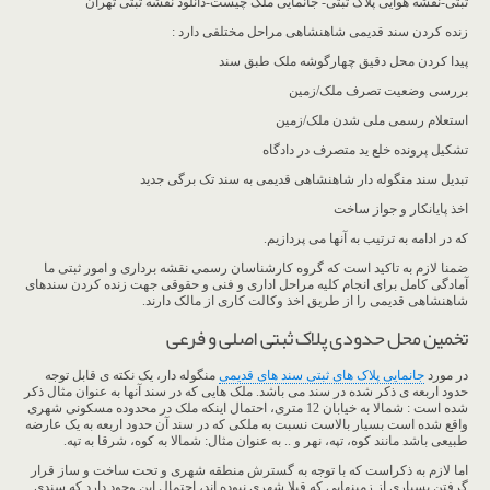
ثبتی-نقشه هوایی پلاک ثبتی- جانمایی ملک چیست-دانلود نقشه ثبتی تهران
زنده کردن سند قدیمی شاهنشاهی مراحل مختلفی دارد :
پیدا کردن محل دقیق چهارگوشه ملک طبق سند
بررسی وضعیت تصرف ملک/زمین
استعلام رسمی ملی شدن ملک/زمین
تشکیل پرونده خلع ید متصرف در دادگاه
تبدیل سند منگوله دار شاهنشاهی قدیمی به سند تک برگی جدید
اخذ پایانکار و جواز ساخت
که در ادامه به ترتیب به آنها می پردازیم.
ضمنا لازم به تاکید است که گروه کارشناسان رسمی نقشه برداری و امور ثبتی ما
آمادگی کامل برای انجام کلیه مراحل اداری و فنی و حقوقی جهت زنده کردن سندهای
شاهنشاهی قدیمی را از طریق اخذ وکالت کاری از مالک دارند.
تخمین محل حدودی پلاک ثبتی اصلی و فرعی
در مورد
جانمایی پلاک های ثبتی سند های قدیمی
منگوله دار، یک نکته ی قابل توجه
حدود اربعه ی ذکر شده در سند می باشد. ملک هایی که در سند آنها به عنوان مثال ذکر
شده است : شمالا به خیابان 12 متری، احتمال اینکه ملک در محدوده مسکونی شهری
واقع شده است بسیار بالاست نسبت به ملکی که در سند آن حدود اربعه به یک عارضه
طبیعی باشد مانند کوه، تپه، نهر و .. به عنوان مثال: شمالا به کوه، شرقا به تپه.
اما لازم به ذکراست که با توجه به گسترش منطقه شهری و تحت ساخت و ساز قرار
گرفتن بسیاری از زمینهایی که قبلا شهری نبوده اند، احتمال این وجود دارد که سندی