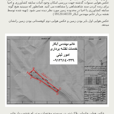
عکس هوایی سنوات گذشته جهت بررسی امکان وجود اثبات سابقه کشاورزی و احیا
برای زنده کردن سند شاهنشاهی را مشاهده می کنید. همانطور که میبینید هیچ گونه
سابقه کشاورزی یا احیا در محدوده زمین مورد نظر دیده نمی شود. (تهیه شده توسط
نقشه بردار خانم مهندس آبکار 09126140339 )
عکس هوایی اول بایر بودن زمین و عکس هوایی دوم کوهستانی بودن زمین رانشان
میدهد.
عکس هوایی جانمایی پلاک ثبتی در سیستم مختصات یو تی ام نقشه بردار خانم