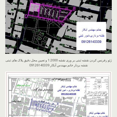
ژئو رفرنس کردن نقشه ثبتی بر وری نقشه 1:2000 و تعیین محل دقیق پلاک های ثبتی
نقشه بردار خانم مهندس آبکار 09126140339