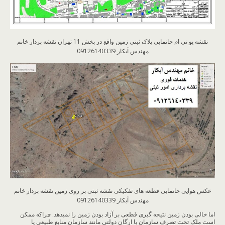
نقشه یو تی ام جانمایی پلاک ثبتی زمین واقع در بخش 11 تهران نقشه بردار خانم
مهندس آبکار 09126140339
عکس هوایی جانمایی قطعه های تفکیکی نقشه ثبتی بر روی زمین نقشه بردار خانم
مهندس آبکار 09126140339
اما خالی بودن زمین نتیجه گیری قطعی بر آزاد بودن زمین را نمیدهد. چراکه ممکن
است ملک تحت تصرف سازمان یا ارگان دولتی مانند سازمان منابع طبیعی یا