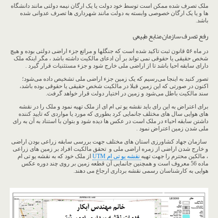
ملک تصرف شده ممکن است توسط خود دولت یا یک ارگان نیمه دولتی مانند دانشگاه
ها و یا یک ارگان خصوصی وابسته به دولت مانند شهرداری ها تصرف عدوانی شده
باشد.
رفع تصرف سازمان منابع طبیعی
در ماه ۵۶ قانون ثبت تاکید شده است که جنگلها و مراتع جزء اراضی دولتی بوده و هیچ
شخص حقیقی یا حقوقی نمی تواند بر آن ادعای مالکیت داشته باشد ، مگر اینکه ملک
دارای سابقه احیا باشد تا از اراضی ملی خارج شود و جزء مستثنیات قرار گیرد .
تصور کنید به اینجا می‌رسیم که یک زمین جزء اراضی ملی تشخیص داده می‌شود؛
اکنون در صورتی که این زمین قبلا در مالکیت شخص حقیقی یا حقوقی بوده باشد،
سند مالکیت باطل می‌شود و زمین در اختیار دولت قرار خواهد گرفت.
برای اعتراض به این رای باید نقشه یو تی ام ای از ملک تهیه نمود و ملک را در نقشه
های هوایی سال های مختلف جانمایی کرد بطوری که مورد یا مواردی که تایید کننده
داشتن سابقه احیاء در ملک است در عکس ها دیده شود و بتوان با استناد به آن به رای
ملی شدن زمین اعتراض نمود .
سازمان جهاد کشاورزی استان های مختلف جهت بررسی سابقه زراعی بودن اراضی
و خارج شدن اراضی از زمره اراضی ملی و تحقق مالکیت افراد بر زمین های زراعی
، مالکین محترم را جهت تهیه
نقشه یو تی ام UTM
از ملک خود که به نقشه یو تی ام
ماده 56 معروف است و همچنین جانمایی آن قطعه زمین بر روی چند دوره عکس
هوایی به کارشناسان رسمی نقشه برداری ارجاع می دهند.