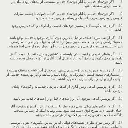
8. اگر جوی‌های قدیمی یا آثار جوی‌های قدیمی منشعب از بند‌های رودخانه‌ای در
بالادست زمین مشاهده شود.
9. اگر جوی‌های قدیمی یا آثار جوی‌های قدیمی که آب قنوات یا چشمه سارات
قدیمی را به زمین می‌رسانده یا می‌رساند در زمین مشاهده شود.
10. اگر درختان کهنسال در مسیر جوی‌های قدیمی و اطراف و اکناف زمین وجود
داشته باشد.
11. اگر اراضی مورد اختلاف در ذیل بالاترین جوی آبیاری موجود یا قدیمی واقع باشد.
معمولا اراضی واقع در بالادست جوی چون از ابتدا آب به آنها سوار نمی‌شده اراضی
غیر احیاشده هستند و اراضی زیر جوی چون آب به آنها سوار بوده اراضی احیا شده‌اند.
12. اگر بناهای قدیمی و ابنیه سنتی وابسته به کشاورزی مثل خانه باغ، کومه، گاش
دامداری(محل نگهداری دام)، آب انبار و امثال آن یا آثاری از آنها در محل وجود داشته
باشد.
13. اگر زمین به صورت بندسار(سیستم سنتی استحصال آب) باشد و منطقه پوشیده
از بندسارهای متعدد قدیمی (معروف به زوله) باشد و سابقه و آثار بهره‌مندی قدیمی از
آبهای جاری بهاره را برای آبیاری محصول داشته باشد.
14. اگر در پوشش گیاهی زمین آثاری از گیاهان مرتعی چندساله و گونه‌های پایای
مرتعی نباشد.
15. اگر پوشش گیاهی موجود، آثار زراعت‌های قبل و زراعت‌های قدیمی‌تر باشد.
16. اگر در عکس‌های هوائی محل مورد نظر با استفاده از ابزار استرئوسکوپ، آثار
احیای قدیمی ( به شرح فوق ) مشاهده شود. مشروط به اینکه کارشناس منتخب
دادگاه صلاحیت فنی ویژه تفسیر عکس‌های هوائی را داشته باشد.
17. اگر زمین مورد نظر در نقشه‌های هوائی که بر اساس عکس‌های هوائی ترسیم
شده‌اند در بخش اراضی مزروعی (رنگ زرد) واقع باشد. تشخیص این امر نیز فوق