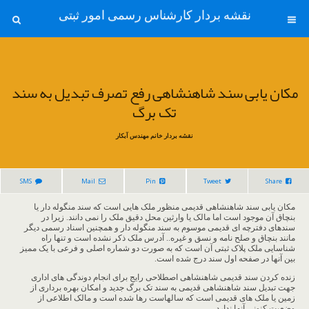
نقشه بردار کارشناس رسمی امور ثبتی
مکان یابی سند شاهنشاهی رفع تصرف تبدیل به سند
تک برگ
نقشه بردار خانم مهندس آبکار
SMS
Mail
Pin
Tweet
Share
مکان یابی سند شاهنشاهی قدیمی منظور ملک هایی است که سند منگوله دار یا
بنچاق آن موجود است اما مالک یا وارثین محل دقیق ملک را نمی دانند. زیرا در
سندهای دفترچه ای قدیمی موسوم به سند منگوله دار و همچنین اسناد رسمی دیگر
مانند بنچاق و صلح نامه و نسق و غیره.. آدرس ملک ذکر نشده است و تنها راه
شناسایی ملک پلاک ثبتی آن است که به صورت دو شماره اصلی و فرعی با یک ممیز
بین آنها در صفحه اول سند درج شده است.
زنده کردن سند قدیمی شاهنشاهی اصطلاحی رایج برای انجام دوندگی های اداری
جهت تبدیل سند شاهنشاهی قدیمی به سند تک برگ جدید و امکان بهره برداری از
زمین یا ملک های قدیمی است که سالهاست رها شده است و مالک اطلاعی از
وضعیت کنونی آنها ندارد.