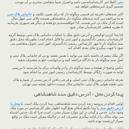
ثبتی
کاملا غیر کارشناسانه می باشد و اصرار شما متقاضی محترم بر آن موجب
تصمیم گیری غیرمنطقی خواهد شد.
اکثر سندهای دفترچه ای قدیمی منگوله دار که برای تعیین تکلیف و
جانمایی پلاک ثبتی
به ما مراجعه می کنند سندهای منگوله دار شاهنشاهی هستند بالای سی چهل سال
است که از ملک بی خبر هستند. لذا خواهشمندیم دو هفته ی دیگر هم صبوری بفرمایید
تا نظریه قطعی کارشناسان صادر شود.
لذا پیدا کردن لوکیشن و آدرس دقیق ملک با عملیات جانمایی پلاک ثبتی توسط گروه
کارشناسان رسمی دادگستری و امور ثبتی ما قابل انجام است بطوریکه محل دقیق
سند منگوله دار با مهر کارشناس رسمی دادگستری -امور ثبتی تحویل متقاضی می
شود تا جهت پیگیری های بعدی اقدام کند.
اگر ملک متصرف داشته باشد می توانید با همین نقشه یو تی ام جانمایی پلاک ثبتی و
اصل سند منگوله دار به دادگاه مراجعه کنید و درخواست خلع ید متصرف بدهید.
عکس واضح از صفحات سند منگوله دار را در واتساپ برای ما بفرستید تا بررسی
اولیه به صورت رایگان توسط کارشناسان رسمی امور ثبتی ما انجام شود.
تعرفه جانمایی زمین-پلاک ثبتی اصلی و فرعی-یافتن آدرس پستی از شماره پلاک
ثبتی-نقشه هوایی پلاک ثبتی- جانمایی ملک چیست-دانلود نقشه ثبتی تهران
پیدا کردن محل / آدرس دقیق سند شاهنشاهی
اولین اقدام در پروسه زنده کردن سند شاهنشاهی، پیدا کردن ملک است. تا
محل یا
آدرس دقیق سند
را پیدا نکنیم امکان هیچ گونه اظهار نظر کارشناسی در مورد ملک
وجود ندارد. حدس و گمان در این موارد بسیار مخرب است چرا که یک حدس اشتباه
می تواند مالک را از ادامه پیگیری منصرف کند در حالیکه ممکن است ملک در واقع
بسیار ارزشمند بوده باشد.
لذا از متقاضیان محترم خواهشمندیم اصرار نکنند که یک اظهار نظر فوری و بدون