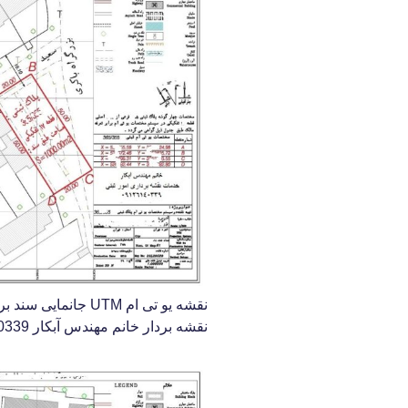
نقشه یو تی ام UTM ج
نقشه بردار خانم مهندس آبکار 09126140339