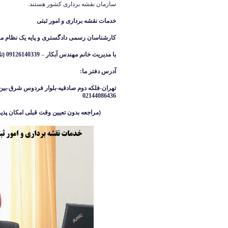
سازمان نقشه برداری کشور هستند.
خدمات نقشه برداری و امور ثبتی
کارشناسان رسمی دادگستری و پایه یک نظام م
با مدیریت خانم مهندس آبکار
–
09126140339 (تلگرام واتساپ ایتا )
آدرس دفتر ما
:
تهران-فلکه دوم صادقیه-بلوار فردوس شرق-بین 
02144086436
(مراجعه بدون تعیین وقت قبلی امکان پذیر