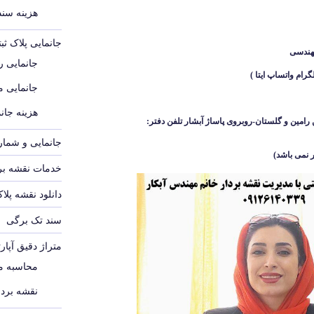
هزینه سند م
جانمایی پلاک ث
هندسی
جانمایی رو
جانمایی 
هزینه جانم
رامین و گلستان-روبروی پاساژ آبشار
تلفن دفتر:
جانمایی و شماره
 نمی باشد
)
خدمات نقشه برد
دانلود نقشه پلا
سند تک برگی
متراژ دقیق آپار
محاسبه مت
نقشه بردا