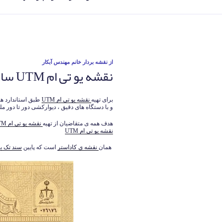
نوشته‌شده
از
نقشه بردار خانم مهندس آبکار
نقشه یو تی ام UTM سال 1405
در
برای تهیه
نقشه یو تی ام UTM
و با دستگاه های دقیق ، دیوارکشی دور تا دور مل
هدف همه ی متقاضیان از تهیه
نقشه یو تی ام UTM
نقشه یو تی ام UTM
همان
نقشه ی کاداستر
است که پایین
سند تک ب