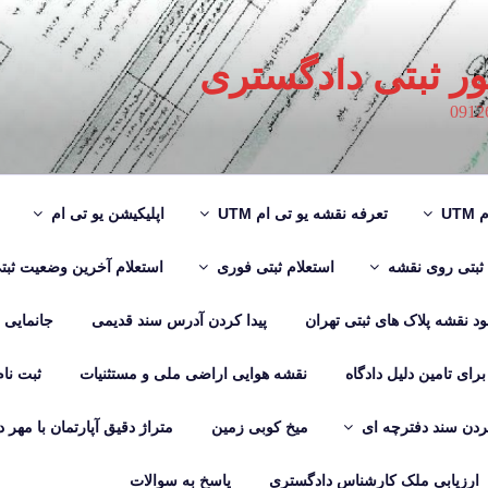
ور ثبتی دادگستری
UT
تعرفه نقشه یو تی ام UTM
اپلیکیشن یو تی ام
 ثبتی روی نقشه
استعلام ثبتی فوری
استعلام آخرین وضعیت ثبت
لود نقشه پلاک های ثبتی تهران
پیدا کردن آدرس سند قدیمی
جانمایی
رای تامین دلیل دادگاه
نقشه هوایی اراضی ملی و مستثنیات
ثبت نا
دن سند دفترچه ای
میخ کوبی زمین
متراژ دقیق آپارتمان با مهر 
ارزیابی ملک کارشناس دادگستری
پاسخ به سوالات