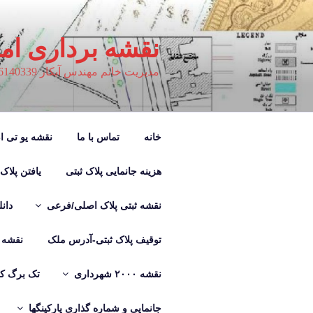
فتن
ه
حتوا
نقشه برداری ام
مدیریت خانم مهندس آبکار 09126140339
خانه
تماس با ما
نقشه یو تی ام M
هزینه جانمایی پلاک ثبتی
یافتن پلاک
نقشه ثبتی پلاک اصلی/فرعی
دان
توقیف پلاک ثبتی-آدرس ملک
نقشه ب
نقشه ۲۰۰۰ شهرداری
تک برگ کر
جانمایی و شماره گذاری پارکینگها