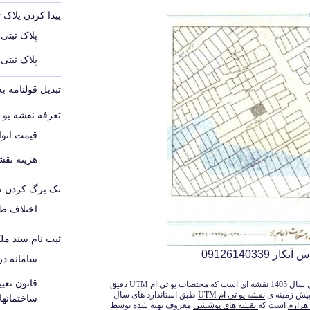
پیدا کردن پلاک 
پلاک ثبتی
پلاک ثبتی
تبدیل قولنامه ب
تعرفه نقشه یو تی 
قیمت انواع
هزینه نقشه
تک برگ کردن س
اختلاف ط
ثبت نام سند مل
09126140339
سامانه د
قانون تع
بنابراین نقشه یو تی ام UTM طبق استاندارد های سال 1405 نقشه ای است که مختصات یو تی ام UTM دقیق
پیش زمینه ی
نقشه یو تی ام UTM
طبق استاندارد های سال
ساختمانه
است که
نقشه های پوششی
معروف تهیه شده توسط