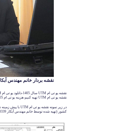
نقشه بردار خانم مهندس آبکار 126140339
نقشه یو تی ام UTM تهیه کنیم-هزینه یو تی ام 1405
کشور (تهیه شده توسط خانم مهندس آبکار 09126140339) را مشاهده می کنید: