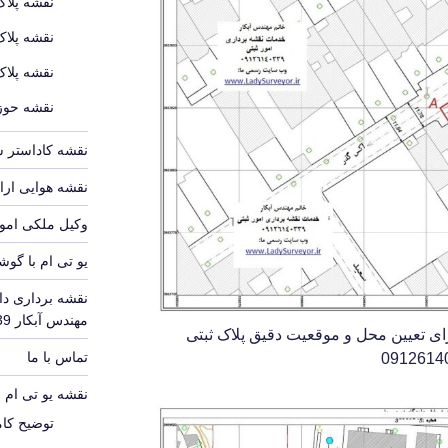
نقشه پلاک
نقشه پلاک
نقشه پلاک
نقشه حوزه
نقشه کاداستر 
نقشه هوایی ارا
وکیل ملکی امور
یو تی ام با گوش
نقشه برداری دا
مهندس آبکار 09126140339
انمایی سند برای تعیین محل و موقعیت دقیق پلاک ثبتی
تماس با ما
نقشه یو تی ام UTM
توضیح کامل