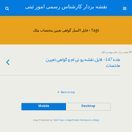
نقشه بردار کارشناس رسمی امور ثبتی
Tags › فایل اکسل گواهی تعیین مختصات ملک
BY نقشه بردار خانم مهندس آبکار
ماده 147- فایل نقشه یو تی ام و گواهی تعیین
مختصات
Back to top
Mobile
Desktop
.
Copy Protected by
Tech Tips
's
CopyProtect Wordpress Blogs