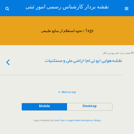
نقشه بردار کارشناس رسمی امور ثبتی
Tags › نحوه استعلام از منابع طبیعی
BY نقشه بردار خانم مهندس آبکار
نقشه هوایی (یو تی ام) اراضی ملی و مستثنیات
Back to top
Mobile
Desktop
.
Copy Protected by
Tech Tips
's
CopyProtect Wordpress Blogs