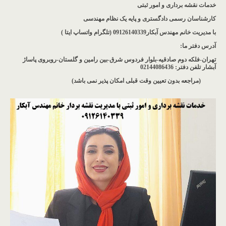
خدمات نقشه برداری و امور ثبتی
کارشناسان رسمی دادگستری و پایه یک نظام مهندسی
با مدیریت خانم مهندس آبکار09126140339 (تلگرام واتساپ ایتا )
آدرس دفتر ما
:
تهران-فلکه دوم صادقیه-بلوار فردوس شرق-بین رامین و گلستان-روبروی پاساژ
آبشار
تلفن دفتر: 02144086436
(مراجعه بدون تعیین وقت قبلی امکان پذیر نمی باشد
)