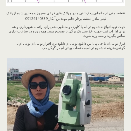
نقشه یو تی ام جانمایی پلاک ثبتی مادر و پلاک های فرعی مفروز و مجزی شده از پلاک
ثبتی مادر- نقشه بردار خانم مهندس آبکار 09126140339
جهت تهیه انواع نقشه یو تی ام با کابرد دو منظوره هم برای ارائه به شهرداری و هم
برای ادارات ثبت جهت اخذ سند تک برگی یا تصحیح سند، همه روزه در ساعات اداری
تماس بگیرید و مشاوره شوید.
فرق یو تی ام با جی پی اس-دانلود یو تی ام-دانلود نرم افزار یو تی ام-یو تی ام با
گوشی-هزینه نقشه یو تی ام-مختصات یو تی ام در گوگل مپ