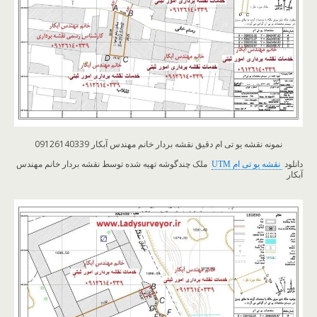
نمونه نقشه یو تی ام دقیق نقشه بردار خانم مهندس آبکار 09126140339
دانلود
نقشه یو تی ام UTM
ملک چندگوشه تهیه شده توسط نقشه بردار خانم مهندس
آبکار