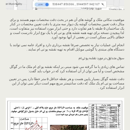
موقعیت مکانی ملک و گوشه های آن هم در بحث دقت مختصات مهم هستند و برای
مثال دقت تعیین مختصات گوشه یک دیوار سه متری با دقت تعیین مختصات در کنار
یک ساختمان ۵ طبقه با هم تفاوت دارد و حتی ابزار مورد استفاده نیز متفاوت است،
لذا پیچیدن نسخه برای تهیه همه نقشه های یو تی ام با یک نوع ابزار نادرست است و
خطای بالایی ممکن است در بعضی از آنها بوجود آورد.
انجام این عملیات نیاز به تخصص صرفا نقشه برداری دارد و افراد عامه نمی توانند با
دستگاه های مبتدی یا گوشی موبایل اقدام به تهیه نقشه یو تی ام نمایند .
سوال متداول در مورد نقشه یو تی ام
تماس های زیادی با ما گرفته می شود مبنی بر اینکه نقشه یو ای ام ملک ما در گوگل
مشخص است و آیا می توان از آن استفاده کرد که در جواب باید گفت:
دقت نقشه گوگل بسیار پایین هست و هر نقطه حداقل ۵ متر خطا دارد پس در تعیین
مساحت یو تی ام یک ملک که دقت سانتیمتر مربع مهم است دیگر نمی توان از این
ابزار استفاده کرد .