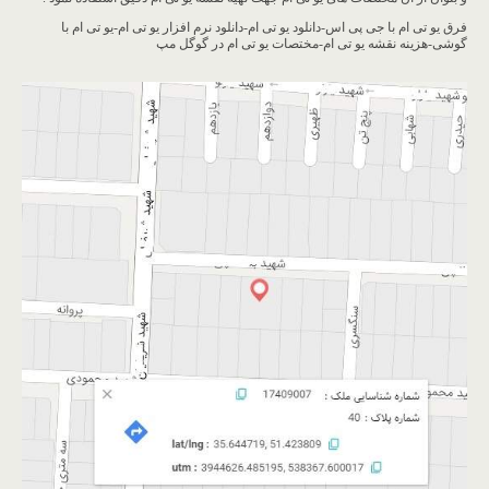
فرق یو تی ام با جی پی اس-دانلود یو تی ام-دانلود نرم افزار یو تی ام-یو تی ام با
گوشی-هزینه نقشه یو تی ام-مختصات یو تی ام در گوگل مپ