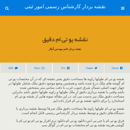
نقشه بردار کارشناس رسمی امور ثبتی
نقشه یو تی ام دقیق
نقشه بردار خانم مهندس آبکار
SMS
Mail
Pin
Tweet
Share
نقشه یو تی ام طولها زاویه ها مساحت دقیق یعنی نقشه ای که در آن مختصات یو تی
ام گوشه های ملک درج شده باشد و همچنین وضع موجود دقیق ملک شامل طولها در
چهار جهت اصلی شمال شرق جنوب غرب با دقت سانتی متر مشخص شده
باشد.وقتی با نقشه برداری دقیق از ملک طولها و زاویه طولها دقیق باشد بنابراین
مساحت دقیق ملک نیز بدست می آید. در این مقاله نمونه هایی از نقشه یو تی ام
استاندارد را برای دانلود نقشه یو تی ام قرار داده ایم.
نقشه یو تی ام طولها زاویه ها مساحت دقیق ملک صرفا توسط نقشه برداری با
دستگاه های دقیق و توسط نقشه بردار کارشناس رسمی قابل انجام است.
فرق یو تی ام با جی پی اس-دانلود یو تی ام-دانلود نرم افزار یو تی ام-یو تی ام با
گوشی-هزینه نقشه یو تی ام-مختصات یو تی ام در گوگل مپ