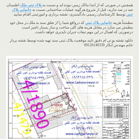
همچنین در صورتی که از ابتدا مالک زمین نبوده اید و نسبت به
پلاک ثبتی ملک
اطمینان
صد در صد ندارید، قبل از شروع هرگونه عملیات ساختمانی نسبت به
جانمایی پلاک
ثبتی
توسط کارشناسان رسمی دادگستری- نقشه برداری و امورثبتی اقدام نمایید.
مطمئناً هزینه
جانمایی پلاک ثبتی
که درواقع شما را از تعلق سند به ملک در محل خود
مطمئن می سازد در مقابل هزینه های کلی ساخت و ساز بسیار ناچیز است.
درصورتی که اهمال در این مهم تبعات جبران ناپذیری خواهد داشت.
دانلود نقشه یو تی ام دقیق تایید موقعیت پلاک ثبتی سند تهیه شده توسط نقشه بردار
خانم مهندس آبکار 09126140339