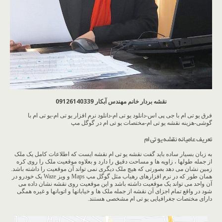
نقشه بردار خانم مهندس آبکار 09126140339
فرق یو تی ام با جی پی اس-دانلود یو تی ام-دانلود نرم افزار یو تی ام-یو تی ام با
گوشی-هزینه نقشه یو تی ام-مختصات یو تی ام در گوگل مپ
تعریف عامیانه نقشه یو تی ام
به زبان بسیار ساده باید گفت نقشه یو تی ام نقشه ایست که اطلاعات کامل یک ملک
از جمله طولها ، زاویه ها و مساحت دقیق را دارد و بعلاوه موقعیت ملک را روی کره
زمین نشان می دهد بصورتی که هیچ ملک دیگری نمی تواند آن موقعیت را داشته باشد.
همان طور که در نرم افزارهای رهیاب مثل گوگل مپ Maps و ویز Waze یک خودرو در
آن واحد می تواند یک موقعیت داشته باشد و این موقعیت روی نقشه نشان داده می
شود در واقع تمام اجزای آن نقشه از جمله ملک ها و خیابانها و اتوبانها و غیره همگی
دارای مختصات جغرافیایی یو تی ام مشخصی هستند.