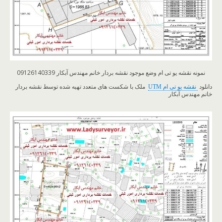
نمونه نقشه یو تی ام وضع موجود نقشه بردار خانم مهندس آبکار 09126140339
دانلود
نقشه یو تی ام UTM
ملک با شکست های متعدد تهیه شده توسط نقشه بردار
خانم مهندس آبکار