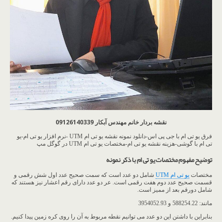
نقشه بردار خانم مهندس آبکار 09126140339
فرق یو تی ام با جی پی اس-دانلود نمونه نقشه یو تی ام UTM -نرم افزار یو تی ام-یو
تی ام با گوشی-هزینه نقشه یو تی ام-مختصات یو تی ام UTM در گوگل مپ
توضیح مفهوم مختصات یو تی ام با ذکر نمونه
مختصات
یو تی ام UTM
شامل دو عدد است که سمت صحیح عدد اول شش رقمی و
قسمت صحیح عدد دوم هفت رقمی است. عر دو عدد دارای رقم اعشار نیز هستند که
شامل دورقم بعد از ممیز است.
مانند: 588254.22 و 3954052.93
بنابراین با داشتن این دو عدد می توانیم نقطه مربوط به آن را روی کره زمین پیدا کنیم.