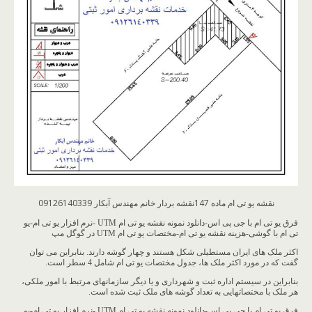
نقشه یو تی ام ماده 147نقشه بردار خانم مهندس آبکار 09126140339
فرق یو تی ام با جی پی اس-دانلود نمونه نقشه یو تی ام UTM -نرم افزار یو تی ام-یو
تی ام با گوشی-هزینه نقشه یو تی ام-مختصات یو تی ام UTM در گوگل مپ
اکثر ملک های ایران مستطیلی شکل هستند و چهار گوشه دارند. بنابراین می توان
گفت که در مورد اکثر ملک ها، جدول مختصات یو تی ام شامل 4 سطر است.
بنابراین در سیستم اداره ثبت و شهرداری و یا دیگر سازمانهای مرتبط با امور ملکی،
هر ملک با مختصاتهایی به تعداد گوشه های ملک ثبت شده است.
فرق یو تی ام با جی پی اس-دانلود نمونه نقشه یو تی ام UTM -نرم افزار یو تی ام-یو