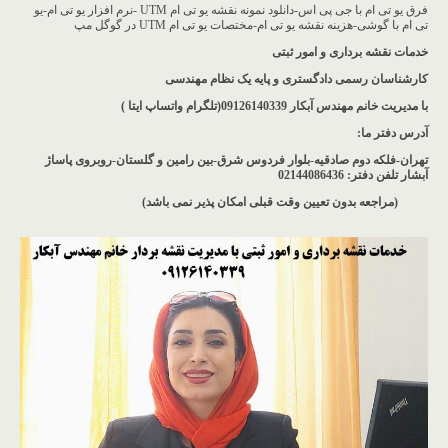
فرق یو تی ام با جی پی اس-دانلود نمونه نقشه یو تی ام UTM -نرم افزار یو تی ام-یو
تی ام با گوشی-هزینه نقشه یو تی ام-مختصات یو تی ام UTM در گوگل مپ
خدمات نقشه برداری و امور ثبتی
کارشناسان رسمی دادگستری و پایه یک نظام مهندسی
با مدیریت خانم مهندس آبکار
09126140339(تلگرام واتساپ ایتا )
آدرس دفتر ما
:
تهران-فلکه دوم صادقیه-بلوار فردوس شرق-بین رامین و گلستان-روبروی پاساژ
آبشار
تلفن دفتر: 02144086436
(مراجعه بدون تعیین وقت قبلی امکان پذیر نمی باشد
)