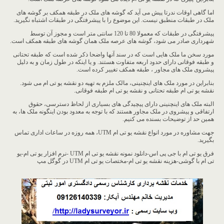
اما گاهی اوقات ندرتا پیش می آید که گوشه های ملک در طبقه همکف بر گوشه های
ملک در طبقات منطبق نیست. این موضوع را با پیشرفتگی در طبقات اشتباه نگیرید.
پیشرفتگی در طبقات که معمولا 80 تا 120 سانتی متر است و مجوز آن توسط
شهرداری صادر می شود، گوشه های عرصه ملک همان گوشه های طبقه همکف است.
مورد سخن ما ملک هایی است که در سند آنها واضحا ذکر شده است که طبقه تحتانی
و طبقه فوقانی دارای حدود اربعه متفاوت هستند. و یا اینکه در طول زمان و به دلیل
پیشروی ملک های مجاور ، طبقه همکف تغییر کرده است.
بنابراین در مورد ملک های اینچنینی، مالک ملزم به تهیه دو نقشه یو تی ام می شود.
نقشه یو تی ام طبقه تحتانی و نقشه یو تی ام طبقه فوقانی.
البته ملک های اینچنینی دارای پیچیدگی های بسیاری از لحاظ دسترسی، حقوق
ارتفاقی و پیشروی در ملک مجاور هستند که با توجه به معدود بودن اینگونه ملک ها، به
همین حد از توضیحات بسنده می کنیم.
جهت مشاوره در مورد انواع نقشه یو تی ام UTM، همه روزه در ساعات اداری تماس
بگیرید.
فرق یو تی ام با جی پی اس-دانلود نمونه نقشه یو تی ام UTM -نرم افزار یو تی ام-یو
تی ام با گوشی-هزینه نقشه یو تی ام-مختصات یو تی ام UTM در گوگل مپ