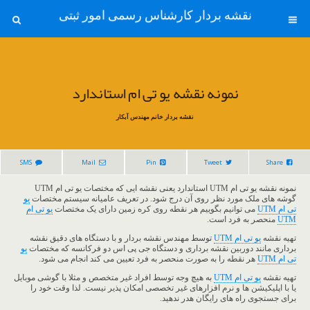
نقشه بردار کارشناس رسمی امور ثبتی
نمونه نقشه یو تی ام استاندارد
نقشه بردار خانم مهندس آبکار
SMS
Mail
Pin
Tweet
Share
نمونه نقشه یو تی ام UTM استاندارد یعنی نقشه ایی که مختصات یو تی ام UTM
گوشه های ملک مورد نظر روی آن درج شود. در تعریف عامیانه سیستم مختصات
یو
تی ام UTM
می توانیم بگوییم هر نقطه روی کره زمین دارای یک مختصات
یو تی ام
UTM
منحصر به فرد است.
تهیه نقشه
یو تی ام UTM
توسط مهندس نقشه بردار و با دستگاه های دقیق نقشه
برداری مانند دوربین نقشه برداری و دستگاه جی پی اس دو فرکانسه که مختصات
یو
تی ام UTM
هر نقطه را به صورت منحصر به فرد تعیین می کند انجام می شود.
تهیه نقشه
یو تی ام UTM
به هیچ وجه توسط افراد غیر متخصص و مثلا با گوشی موبایل
یا با اپلیکیشن ها و نرم افزارهای غیر تخصصی امکان پذیر نیست. لذا وقت خود را
برای جستجوی راه های رایگان هدر ندهید.