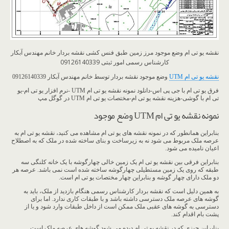
نقشه یو تی ام وضع موجود مرز زمین طبق فنس کشی نقشه بردار خانم مهندس آبکار
کارشناس رسمی امور ثبتی 09126140339
نقشه یو تی ام UTM
وضع موجود نقشه بردار توسط خانم مهندس آبکار 09126140339
فرق یو تی ام با جی پی اس-دانلود نمونه نقشه یو تی ام UTM -نرم افزار یو تی ام-یو
تی ام با گوشی-هزینه نقشه یو تی ام-مختصات یو تی ام UTM در گوگل مپ
نمونه نقشه یو تی ام UTM وضع موجود
بنابراین همانطور که در نمونه نقشه های یو تی ام مشاهده می کنید، نقشه یو تی ام به
عرصه ملک مربوط می شود نه به زیرساخت و بنای ساخته شده در ملک که به اصطلاح
اعیان نامیده می شود.
بنابراین فرقی بین نقشه یو تی ام یک زمین خالی چهارگوشه با یک خانه کلنگی سه
طبقه که روی یک زمین مستطیلی چهارگوشه ساخته شده است نمی باشد. عرصه هر
دو ملک دارای چهار گوشه و بنابراین چهار مختصات یو تی ام است.
به همین دلیل است که نقشه بردار کارشناس رسمی هنگام بازدید از ملک، باید به
گوشه های عرصه ملک دسترسی داشته باشد و با طبقات کاری ندارد. اما برای
دسترسی به گوشه های عقبی ملک ممکن است از داخل طبقات وارد شود و یا از
پشت بام اقدام کند.
بنابراین چیزی که در نقشه یو تی ام دیده می شود گوشه های عرصه ملک است.