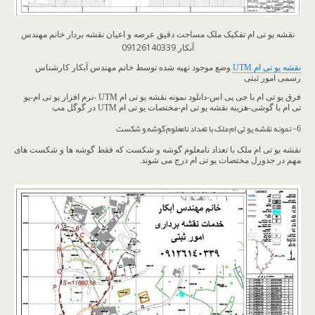
نقشه یو تی ام تفکیک ملک مساحت دقیق عرصه و اعیان نقشه بردار خانم مهندس
آبکار 09126140339
نقشه یو تی ام UTM
وضع موجود تهیه شده توسط خانم مهندس آبکار کارشناس
رسمی امور ثبتی
فرق یو تی ام با جی پی اس-دانلود نمونه نقشه یو تی ام UTM -نرم افزار یو تی ام-یو
تی ام با گوشی-هزینه نقشه یو تی ام-مختصات یو تی ام UTM در گوگل مپ
6- نمونه نقشه یو تی ام ملک با تعداد نامعلوم گوشه و شکست
نقشه یو تی ام ملک با تعداد نامعلوم گوشه و شکست که فقط گوشه ها و شکست های
مهم در جدورل مختصات یو تی ام درج می شوند.