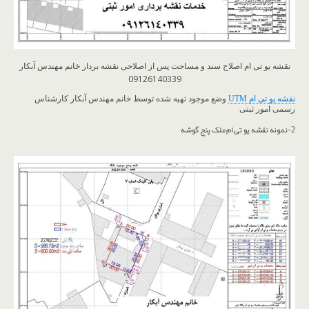
نقشه یو تی ام اصلاح سند و مساحت پس از اصلاحی نقشه بردار خانم مهندس آبکار
09126140339
نقشه یو تی ام UTM
وضع موجود تهیه شده توسط خانم مهندس آبکار کارشناس
رسمی امور ثبتی
2-نمونه نقشه یو تی ام ملک پنج گوشه