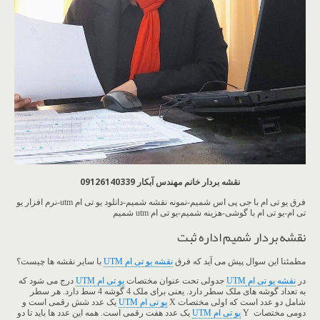
نقشه بردار خانم مهندس آبکار 09126140339
فرق یو تی ام با جی پی اس شمیم-نمونه نقشه شمیم-دانلود یو تی ام utm-نرم افزار یو
تی ام-یو تی ام با گوشی-هزینه شمیم-یو تی ام utm شمیم
نقشه بردار شمیم اداره ثبت
مطمئنا این سوال پیش می آید که فرق
نقشه یو تی ام UTM
با سایر نقشه ها چیست؟
در
نقشه یو تی ام
UTM
جدولی تحت عنوان مختصات
یو تی ام
UTM
درج می شود که
به تعداد گوشه های ملک سطر دارد. یعنی برای ملک 4 گوشه 4 سط دارد. هر سطر
شامل دو عدد است که اولی مختصات X
یو تی ام
UTM
یک عدد شش رقمی است و
دومی مختصات Y
یو تی ام
UTM
یک عدد هفت رقمی است. همه این عدد ها باید تا دو