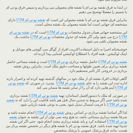
در ابتدا به فرق نقشه یو تی ام با نقشه های معمولی می پردازیم و سپس فرق یو تی ام
با شمیم را مفصلا توضیح می دهیم.
بنابراین فرق نقشه یو تی ام با نقشه معمولی این است که
نقشه یو تی ام UTM
دارای
مشخصه ای جهانی است اما نقشه معمولی یک نقشه محلی است.
این مشخصه جهانی همان جدول مختصات
یو تی ام UTM
است که در
نقشه یو تی ام
UTM
درج می شود ولی اگر نقشه ای جدول مختصات
یو تی ام UTM
نداشت یک
نقشه معمولی تلقی می شود.
خوشبختانه اخیرا به دلیل استفاده اکثریت افراد از گوگل مپ گوشی های موبایل و
لینک لوکیشن ، همه افراد با اصطلاح لوکیشن آشنایی پیدا کرده اند.
نقشه یو تی ام UTM
حاصل نقشه برداری
یو تی ام UTM
است و نقشه مساحی حاصل
نقشه برداری برای تعیین طولها و مساحت دقیق ملک است. بنابراین روش نقشه
برداری در خروجی کار تاثیر مستقیم دارد.
گاهی اوقات افراد نقشه ای از ملک خود در سالهای گذشته تهیه کرده اند و اصرار دارند
اداره ثبت این نقشه را به جای
نقشه یو تی ام
UTM
بپذیرد. در صورتی که
نقشه یو تی
ام
UTM
آیتم هایی دارد که آن را از سایر نقشه ها متمایز می کند.
در صورتی که ملک با دستورالعمل استاندارد تهیه
نقشه یو تی ام
UTM
نقشه برداری
شده باشد حتی اگر مربوط به چندین سال قبل هم باشد قابلیت این را دارد که به
نقشه
یو تی ام
UTM
با فرمت امسال تبدیل شود. یعنی به نوعی نقشه بازیابی شود.
اما اگر اساسا نقشه برداری بر اساس روش
نقشه یو تی ام UTM
انجام نشده باشد و
صرفا نقشه برداری مساحی باشد، به هیج وجه نمی توان از این نقشه به عنوان
نقشه
یو تی ام UTM
استفاده کرد و باید نقشه برداری مجدد انجام شود. حتی اگر این نقشه
جدیدا تهیه شده باشد. فرق نقشه یو تی ام با نقشه های دیگر در تخصص نقشه بردار نیز
هست. مانند فرق پزشک عمومی با پزشک متخصص.