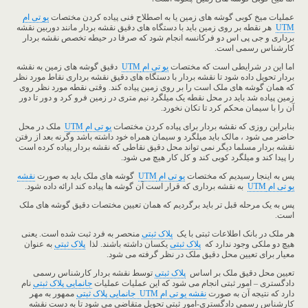
عملیات میخ کوبی گوشه های زمین یا به اصطلاح فنی پیاده کردن مختصات
یو تی ام
UTM
هر نقطه بر روی زمین باید با دستگاه های دقیق نقشه بردار مانند دوربین نقشه
برداری و جی پی اس دو فرکانسه انجام شود که صرفا در حیطه تخصص نقشه بردار
کارشناس رسمی است.
اما این در شرایطی است که مختصات
یو تی ام
UTM
دقیق گوشه های زمین به نقشه
بردار تحویل داده شود تا نقشه بردار با دستگاه های دقیق نقشه برداری نقاط مورد نظر
که همان گوشه های ملک است را بر روی زمین پیاده کند. وقتی نقطه مورد نظر روی
زمین پیاده شد باید در محل نقطه یک میلگرد نیم متری در زمین فرو کرد و دور تا دور
آن را با سیمان محکم کرد تا تکان نخورد.
بنابراین روزی که نقشه بردار برای پیاده کردن مختصات
یو تی ام
UTM
ملک در محل
حاضر می شود ، مالک باید میلگرد و سیمان همراه خود داشته باشد وگرنه بعد از رفتن
نقشه بردار مسلما دیگر نمی تواند محل دقیق نقاطی که نقشه بردار پیاده کرده است
را پیدا کند و میلگرد کوبی کند و کل کار هیچ می شود.
پس به اینجا رسیدیم که مختصات
یو تی ام
UTM
گوشه های ملک باید به صورت
نقشه
یو تی ام
UTM
به نقشه برداری که قرار است آن گوشه ها پیاده کند ارائه داده شود.
پس به یک مرحله قبل تر باید برگردیم که همان تعیین مختصات دقیق گوشه های ملک
است.
هر ملک در بانک اطلاعات ثبتی با یک
پلاک ثبتی
منحصر به فرد ثبت شده است. یعنی
هیچ دو ملکی وجود ندارد که
پلاک ثبتی
یکسان داشته باشند. لذا
پلاک ثبتی
به عنوان
معیار برای تعیین محل دقیق ملک در نظر گرفته می شود.
تعیین محل دقیق ملک بر اساس
پلاک ثبتی
توسط نقشه بردار کارشناس رسمی
دادگستری – امور ثبتی انجام می شود که این عملیات عملیات
جانمایی پلاک ثبتی
نام
دارد که نتیجه آن به صورت
نقشه یو تی ام UTM جانمایی پلاک ثبتی
ممهور به مهر
کارشناس رسمی دادگستری-امور ثبتی تحویل متقاضی می شود تا به دست نقشه