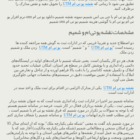
تعلیق می شود تا زمانی که
نقشه یو تی ام UTM
را تحویل دهید و نقص مدارک را
برطرف کنید.
فرق یو تی ام با جی پی اس شمیم-نمونه نقشه شمیم-دانلود یو تی ام utm-نرم افزار یو
تی ام-یو تی ام با گوشی-هزینه شمیم-یو تی ام utm شمیم
مشخصات نقشه یو تی ام و شمیم
دو اصطلاح جدید و تقریبا غریبی که در ادارات ثبت به گوش همه مراجعه کننده ها
رسیده است “
یو تی ام
UTM
” و ” شمیم” است.
یو تی ام
UTM
زدن ملک و شمیم
زدن ملک.
هدف هر دو کار یکسان است. یعنی شبکه شمیم با قرائت‌های اولیه در ایستگاه‌های
دائمی راه اندازی و با پوشش کامل در سطح هر استان، امکان عملیات تحدید حدود
املاک و تکمیل نقشه کاداستر را با دقت بالا فراهم آورده و از تداخل و تعارض بین
املاک با استفاده از تعیین موقعیت دقیق در سیستم‌های مختصات جهانی جلوگیری
بعمل می آورد.
نقشه یو تی ام UTM
یکی از مدارک الزامی در اقدام برای ثبت ملک و اخذ سند در
ادارات ثبت است.
سامانه شمیم نیز اخیرا در ادارات ثبت راه اندازی شده است که به عنوان نقشه بردار
رسمی ثبت ، یکی از نقشه برداران فعال در کار تثبیت عرصه در سامانه شمیم هستم
که با توجه به سوالات پر تکرار در مورد شمیم که فرق نقشه یو تی ام با شمیم است ،
در این مطلب قصد دارم ابهامات
یو تی ام UTM
و سامانه شمیم را شفاف سازی کنم.
در مورد شمیم باید گفت به معنی “شبکه ملی یکپارچه ملک” بوده که از ابتدای سال 95
طرح امکان سنجی و مطالعاتی شمیم (شبکه ملی یکپارچه مالکیت) آغاز شد که با
بررسی‌های به عمل آمده از نقشه‌ها و عکس‌های هوایی استان و با توجه به پارامترهایی
همچون وسعت و موانع ارتفاعی (کوه‌ها و ساختمان‌های بلند و دکل‌های مخابراتی)