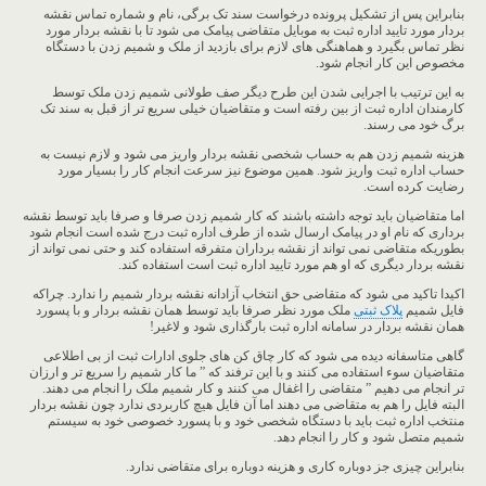
بنابراین پس از تشکیل پرونده درخواست سند تک برگی، نام و شماره تماس نقشه
بردار مورد تایید اداره ثبت به موبایل متقاضی پیامک می شود تا با نقشه بردار مورد
نظر تماس بگیرد و هماهنگی های لازم برای بازدید از ملک و شمیم زدن با دستگاه
مخصوص این کار انجام شود.
به این ترتیب با اجرایی شدن این طرح دیگر صف طولانی شمیم زدن ملک توسط
کارمندان اداره ثبت از بین رفته است و متقاضیان خیلی سریع تر از قبل به سند تک
برگ خود می رسند.
هزینه شمیم زدن هم به حساب شخصی نقشه بردار واریز می شود و لازم نیست به
حساب اداره ثبت واریز شود. همین موضوع نیز سرعت انجام کار را بسیار مورد
رضایت کرده است.
اما متقاضیان باید توجه داشته باشند که کار شمیم زدن صرفا و صرفا باید توسط نقشه
برداری که نام او در پیامک ارسال شده از طرف اداره ثبت درج شده است انجام شود
بطوریکه متقاضی نمی تواند از نقشه برداران متفرقه استفاده کند و حتی نمی تواند از
نقشه بردار دیگری که او هم مورد تایید اداره ثبت است استفاده کند.
اکیدا تاکید می شود که متقاضی حق انتخاب آزادانه نقشه بردار شمیم را ندارد. چراکه
فایل شمیم
پلاک ثبتی
ملک مورد نظر صرفا باید توسط همان نقشه بردار و با پسورد
همان نقشه بردار در سامانه اداره ثبت بارگذاری شود و لاغیر!
گاهی متاسفانه دیده می شود که کار چاق کن های جلوی ادارات ثبت از بی اطلاعی
متقاضیان سوء استفاده می کنند و با این ترفند که ” ما کار شمیم را سریع تر و ارزان
تر انجام می دهیم ” متقاضی را اغفال می کنند و کار شمیم ملک را انجام می دهند.
البته فایل را هم به متقاضی می دهند اما آن فایل هیچ کاربردی ندارد چون نقشه بردار
منتخب اداره ثبت باید با دستگاه شخصی خود و با پسورد خصوصی خود به سیستم
شمیم متصل شود و کار را انجام دهد.
بنابراین چیزی جز دوباره کاری و هزینه دوباره برای متقاضی ندارد.