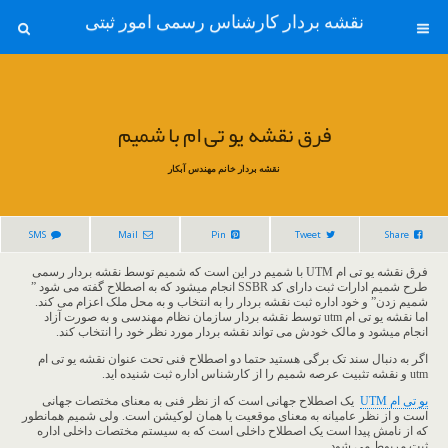
نقشه بردار کارشناس رسمی امور ثبتی
فرق نقشه یو تی ام با شمیم
نقشه بردار خانم مهندس آبکار
SMS
Mail
Pin
Tweet
Share
فرق نقشه یو تی ام UTM با شمیم در این است که شمیم توسط نقشه بردار رسمی
طرح شمیم ادارات ثبت دارای کد SSBR انجام میشود که به اصطلاح گفته می شود ”
شمیم زدن” و خود اداره ثبت نقشه بردار را به انتخاب و به محل ملک اعزام می کند.
اما نقشه یو تی ام utm توسط نقشه بردار سازمان نظام مهندسی و به صورت آزاد
انجام میشود و مالک خودش می تواند نقشه بردار مورد نظر خود را انتخاب کند.
اگر به دنبال سند تک برگی هستید حتما دو اصطلاح فنی تحت عنوان نقشه یو تی ام
utm و نقشه تثبیت عرصه شمیم را از کارشناس اداره ثبت شنیده اید.
یو تی ام UTM
یک اصطلاح جهانی است که از نظر فنی به معنای مختصات جهانی
است و از نظر عامیانه به معنای موقعیت یا همان لوکیشن است. ولی شمیم همانطور
که از نامش پیدا است یک اصطلاح داخلی است که به سیستم مختصات داخلی اداره
ثبت مربوط می شود.