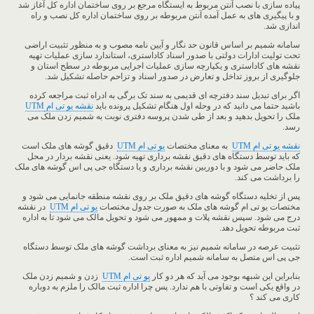
پیاده سازی با نصب آنتن مربوط به ایستگاه مرجع بر روی ساختمان اداره کل آغاز شد
و با پیگیری های به عمل آمده آنتن مربوطه بر روی ساختمان اداره کل نصب و راه
اندازی شد.
سامانه شمیم بر اساس قانون حد نگار و آیین نامه مصوب و به منظور تثبیت اراضی
تحت تولیت ادارات دولتی با صدور اسناد کاداستری، استاندارد سازی عملیات تهیه
نقشه های کاداستری و یکپارچه سازی عملیات اجرایی مربوطه در سطح استان و
جلوگیری از بروز تداخل و تعارض در صدور اسناد و تزاحم حاصله تشکیل شد.
اگر برای تبدیل سند دفترچه ای قدیمی به سند تک برگی به ادراه ثبت مراجعه کرده
باشید حتما می دانید که در وحله اول هنگام تشکیل پرونده باید
نقشه یو تی ام
UTM
ملک را تحویل بدهید و بعد از طی شدن پروسه دفتری نوبت به شمیم زدن ملک می
رسد.
نقشه یو تی ام UTM
به معنای مختصات
یو تی ام UTM
دقیق گوشه های ملک است
که باید توسط دستگاه های دقیق نقشه برداری تهیه شود. یعنی نقشه بردار در محل
ملک حاضر می شود و با دوربین نقشه برداری و یا دستگاه جی پی اس گوشه های ملک
را برداشت می کند.
پس از تخلیه دستگاه گوشه های دقیق ملک بر روی نقشه منطقه جانمایی می شود و
مختصات یو تی ام گوشه های ملک به صورت جدول مختصات
یو تی ام UTM
در نقشه
درج می شود. سپس نقشه پلات و ممهور می شود و تحویل مالک می شود تا به اداره
ثبت مربوطه تحویل دهد.
تثبیت عرصه در سامانه شمیم نیز به معنای برداشت گوشه های ملک توسط دستگاه
جی پی اس متصل به سامانه شمیم اداره ثبت است.
بنابراین این شبهه بوجود می آید که هر دو کار
یو تی ام
UTM
زدن و شمیم زدن ملک
در واقع یکی است و تفاوتی با هم ندارد. پس چرا اداره ثبت مالک را ملزم به دوباره
کاری می کند ؟