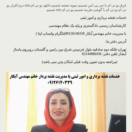
فرق یو تی ام با جی پی اس شمیم-نمونه نقشه شمیم-دانلود یو تی ام utm-نرم افزار یو
تی ام-یو تی ام با گوشی-هزینه شمیم-یو تی ام utm شمیم
خدمات نقشه برداری و امور ثبتی
کارشناسان رسمی دادگستری و پایه یک نظام مهندسی
با مدیریت خانم مهندس آبکار
09126140339(تلگرام واتساپ ایتا )
آدرس دفتر ما
:
تهران-فلکه دوم صادقیه-بلوار فردوس شرق-بین رامین و گلستان-روبروی پاساژ
آبشار
تلفن دفتر: 02144086436
(مراجعه بدون تعیین وقت قبلی امکان پذیر نمی باشد
)