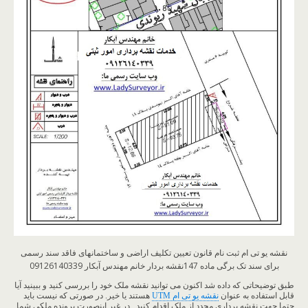
نقشه یو تی ام ثبت نام قانون تعیین تکلیف اراضی و ساختمانهای فاقد سند رسمی
برای سند تک برگی ماده 147نقشه بردار خانم مهندس آبکار 09126140339
طبق توضیحاتی که داده شد اکنون می توانید نقشه ملک خود را بررسی کنید و ببینید آیا
قابل استفاده به عنوان
نقشه یو تی ام UTM
هستند یا خیر. در صورتی که نیست باید
حتما جهت نقشه برداری مجدد از ملک اقدام کنید . در غیر اینصورت پرونده ملکی شما