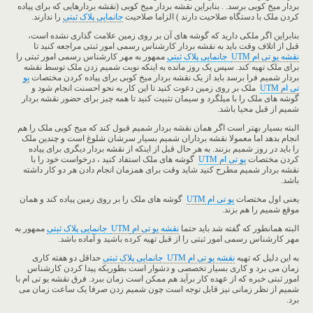
بردار میخ کوبی برسد. . بنابراین نقشه بردار میخ کوبی (نقشه بردارهایی که برای پیاده
کردن ملک با دستگاه صلاحیت دارند ) الزاما صلاحیت
جانمایی پلاک ثبتی
را ندارند.
بنابراین اگر ملکی دارید که گوشه های آن بر روی زمین علامت گذاری نشده است،
قبل از اتلاف وقت باید به نقشه بردار کارشناس رسمی امور ثبتی مراجعه کنید تا
نقشه یو تی ام
UTM
جانمایی پلاک ثبتی
ممهور به مهر کارشناس رسمی امور ثبتی را
برای ملک تهیه کند. سپس یک روز مانده به اینکه نوبت شمیم زدن ملک توسط نقشه
بردار شمیم فرا برسد باید از یک نقشه بردار میخ کوبی برای پیاده کردن مختصات
یو
تی ام
UTM
ملک بر روی زمین دعوت کنید تا این کار به نحو احسنت انجام شود و
گوشه های ملک را با میلگرد و سیمان تثبیت کنید تا همه چیز برای حضور نقشه بردار
شمیم از قبل محیا باشد.
البته بسیار بهتر است اگر همان نقشه بردار شمیم قبول کند که میخ کوبی ملک را هم
انجام بدهد اما معمولا نقشه برداران شمیم بسیار سرشان شلوغ است و چندین ملک
را باید در روز شمیم بزنند. به هر حال قبل از اینکه از نقشه بردار دیگری برای پیاده
کردن مختصات
یو تی ام
UTM
گوشه های ملک استفاد کنید ، درخواست خود را با
نقشه بردار شمیم مطرح کنید شاید وقت برای همزمان انجام دادن هر دو کار داشته
باشد.
یعنی اول مختصات
یو تی ام
UTM
گوشه های ملک را بر روی زمین پیاده کند و همان
موقع شمیم را هم بزند.
البته همانطور که گفته شد باید حتما
نقشه یو تی ام
UTM
جانمایی پلاک ثبتی
ممهور به
مهر کارشناس رسمی امور ثبتی را از قبل تهیه کرده باشید و آماده باشد.
به این دلیل که تهیه
نقشه یو تی ام UTM جانمایی پلاک ثبتی
حداقل دو هفته کاری
زمان می برد و کاری بسیار تخصصی و دشوار است بطوریکه پیدا کردن کارشناس
امور ثبتی خبره که از عهده کار برآید هم ممکن است زمان ببرد. فرق نقشه یو تی ام با
شمیم از نظر زمانی نیز قابل توجه است چون شمیم زدن صرفا یک ساعت زمان می
برد.