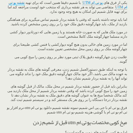
یکی از فرق های
یو تی ام UTM
با شمیم دقیقا همین است که برای تهیه
نقشه یو تی
ام UTM
متقاضی می تواند به هر نقشه برداری که منتخب خود اوست مراجعه کند اما
برای تهیه فایل شمیم این امکان به هیچ وجه وجود ندارد.
اما باید توجه داشته باشید که وقتی با نقشه بردار شمیم تماس میگیرید برای هماهنگی
بازدید از ملک، باید چهارگوشه دقیق ملک خود را بر روی زمین مشخص کرده باشید.
در مورد ملک هایی که به صورت خانه هستند و یا زمین هایی که دورتادور دیوار کشی
دارند مسلما چهارگوشه ملک کاملا مشخص است.
اما در مورد زمین های خالی بدون هیچ گونه دیوارکشی یا فنس کشی طبیعتا برای
چهارگوشه ملک بر روی زمین محل مشخصی تعیین نشده است.
علامت زدن چهارگوشه دقیق پلاک ثبتی مورد نظر بر روی زمین را میخ کوبی می
گویند.
با توجه به اینکه طبق دستورالعمل شمیم زدن، معرفی گوشه های ملک به نقشه بردار
به عهده مالک می باشد، اگر خود مالک چهارگوشه دقیق ملک خود را نداند چگونه می
تواند آنها را به نقشه بردار شمیم نشان دهد؟
بنابراین باید قبل از حضور نقشه بردار شمیم در محل ملک، مالک از قبل گوشه های
زمین خود را میخ کوبی کرده باشد که وقتی نقشه بردار شمیم از محل ملک بازدید می
کند مالک شخصا میخ ها به عنوان گوشه های دقیق ملک به نقشه بردار نشان دهد تا
نقشه بردار درجا دستگاه را بر روی هر یک مستقر کند و در سیستم شمیم ثبت کند.
فرق یو تی ام با جی پی اس شمیم-نمونه نقشه شمیم-دانلود یو تی ام utm-نرم افزار یو
تی ام-یو تی ام با گوشی-هزینه شمیم-یو تی ام utm شمیم
میخ کوبی مختصات یو تی ام utm قبل از شمیم زدن
اما میخ کوبی گوشه های زمین چگونه است؟