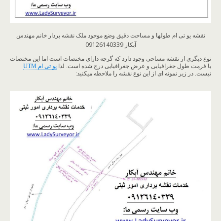
نقشه یو تی ام طولها و مساحت دقیق وضع موجود ملک نقشه بردار خانم مهندس
آبکار 09126140339
نوع دیگری از نقشه مساحی وجود دارد که گرچه دارای مختصات است اما این مختصات
با فرمت طول جغرافیایی و عرض جغرافیایی درج شده است. لذا
یو تی ام UTM
نیست. در زیر نمونه ای از این نوع نقشه را ملاحظه میکنید: