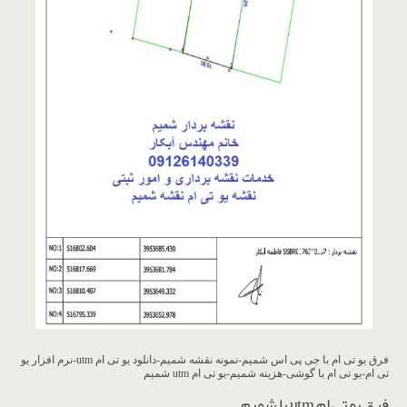
فرق یو تی ام با جی پی اس شمیم-نمونه نقشه شمیم-دانلود یو تی ام utm-نرم افزار یو
تی ام-یو تی ام با گوشی-هزینه شمیم-یو تی ام utm شمیم
فرق یو تی ام utm با شمیم