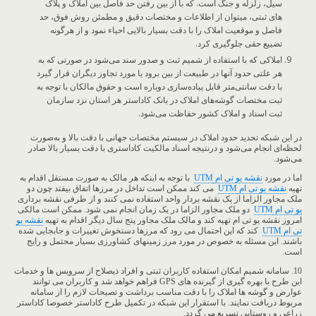
سیل، زلزله و جنگ است. که با از بین رفتن حد فاصل بین املاک و پلاک
های ثبتی، میتوان از اطلاعات و مختصات دقیق و مطمئن روش فوق، حد
فاصل و موقعیت املاک را با دقت بسیار بالایی احیاء نمود و از هرگونه
تضییع حقی جلوگیری کرد.
املاکی که با استفاده از شمیم ثبت و صدور سند می‌شود در صورتی که به
هر علتی حدود آنها در طبیعت از بین برود یا مورد تجاوز دیگران قرار گیرد
با دقت سانتی‌متر قابل پیاده‌سازی دوباره است و حقوق مالکان با توجه به
ثبت مختصات گوشه‌های املاک در بانک کاداستر هر استان نزد سازمان
ثبت اسناد و املاک کشور حفاظت می‌شود.
در این شبکه تحدید حدود املاک در سیستم مختصات جهانی با دقت بالا و به‌صورت
لحظه‌ای انجام می‌شود و درنتیجه اسناد مالکیت کاداستری با دقت بسیار بالا صادر
می‌شود.
اما در مورد
نقشه یو تی ام
UTM
با توجه به اینکه هر مالک به صورت مستقل اقدام به
تهیه
نقشه یو تی ام
UTM
می کند ممکن است تداخل در مرزها اتفاق بیفتد چون دو
ملک مجاور الزاما از یک نقشه بردار واحد استفاده نمی کنند و از طرفی نقشه برداری
یو تی ام
UTM
دو ملک مجاور الزاما در یک زمان انجام نمی شود. ممکن است مالکی
امروز نقشه یو تی ام تهیه کند و مالک ملک مجاور پنج سال دیگر اقدام به تهیه
نقشه یو
تی ام
UTM
کند که این احتمال می رود که مرزها دستخوش تغییرات و جابجایی شده
باشند. این مسئله به خصوص در مورد مرز زمینهای کشاورزی بسیار محتمل و رایج
است.
10. سامانه شمیم امکان استفاده کاربران ثبتی و افراد ذیصلاح از سرویس ها و خدمات
این طرح با بهره گیری از گیرنده های GPS فراهم خواهد شد و کاربران می توانند
عوارض و گوشه ها املاک را با دقت مناسب برداشت و تصیحات لازم را از سامانه
مربوط دریافت نمایند. با استقرار این شبکه در تکمیل طرح کاداستر خصوصا کاداستر
زراعی و روستایی تسریع می گردد.