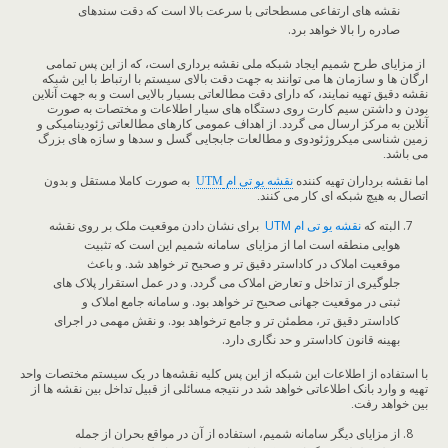
نقشه های ارتفاعی مسطحاتی با سرعت بالا است که دقت سندهای
صادره را بالا خواهد برد.
از مزایای طرح شمیم ایجاد شبکه ملی نقشه برداری است، که از این پس تمامی
ارگان ها و سازمان ها می توانند به جهت دقت بالای سیستم با ارتباط با این شبکه
نقشه دقیق تهیه نمایند، که دارای دقت مطالعاتی بسیار بالایی است و به جهت آنلاین
بودن و داشتن سیم کارت روی دستگاه های سیار اطلاعات و مختصات به صورت
آنلاین به مرکز ارسال می گردد. از اهداف عمومی کارهای مطالعاتی ژئودینامیکی و
زمین شناسی میکروژئودوی و مطالعات جابجایی گسل و سدها و سازه های بزرگ
می باشد.
اما نقشه برداران تهیه کننده
نقشه یو تی ام
UTM
به صورت کاملا مستقل و بدون
اتصال به هیچ شبکه ای کار می کنند.
البته که
نقشه یو تی ام
UTM
برای نشان دادن موقعیت ملک بر روی نقشه
هوایی منطقه است اما از مزایای سامانه شمیم این است که تثبیت
موقعیت املاک در کاداستر دقیق تر و صحیح تر خواهد شد. و باعث
جلوگیری از تداخل و تعارض املاک می گردد. و در عمل استقرار پلاک های
ثبتی در موقعیت جهانی صحیح تر خواهد بود. و سامانه جامع املاک و
کاداستر دقیق تر، مطمئن تر و جامع ترخواهد بود. و نقش مهمی در اجرای
بهینه قانون کاداستر و حد نگاری دارد.
با استفاده از اطلاعات این شبکه از این پس کلیه نقشه‌ها در یک سیستم مختصات واحد
تهیه و وارد بانک اطلاعاتی خواهد شد در نتیجه مسائلی از قبیل تداخل بین نقشه ها از
بین خواهد رفت.
از مزایای دیگر سامانه شمیم، استفاده از آن در مواقع بحران از جمله