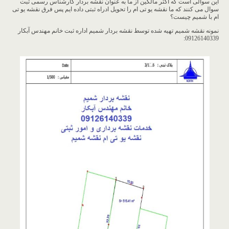
این سوالی است که اکثر مالکین از ما به عنوان نقشه بردار کارشناس رسمی ثبت
سوال می کنند که ما نقشه یو تی ام را تحویل ادراه ثبتی داده ایم پس فرق نقشه یو تی
ام با شمیم چیست؟
نمونه نقشه شمیم تهیه شده توسط نقشه بردار شمیم اداره ثبت خانم مهندس آبکار
09126140339: