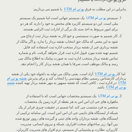
بنابراین در این مطلب به فرق
یو تی ام UTM
با شمیم می پردازیم:
سیستم
یو تی ام
UTM
یک سیستم جهانی است اما شمیم یک سیستم
ملی است. این دو سیستم کاربرد های مختص به خود را دارند که هر دو
برای امور مربوط به اخذ سند تک برگی از ادارات ثبت الزامی هستند.
کار شمیم به صورت سیستمی و خودکار به نقشه بردار ثبت ارجاع می
شود به این معنی که مالک حق انتخاب نقشه بردار را ندارد. و اگر مالک از
نقشه برداری غیر از نقشه بردار منتخب اداره ثبت استفاده کند فایل
شمیم تهیه شده مورد قبول اداره ثبت قرار نخواهد گرفت. نام و شماره
تماس نقشه بردار منتخب اداره ثبت به صورت پیامک به اطلاع مالک می
رسد و مالک موظف است صرفا با همان نقشه بردار کار را انجام دهد.
اما کار
یو تی ام
UTM
آزاد است. یعنی مالک می تواند به دلخواه خود یکی از نقشه
برداران کارشناس رسمی نظام مهندسی را انتخاب کند و برای پذیرش
نقشه یو تی ام
UTM
در اداره ثبت ، کافی است که نقشه ممهور به مهر نقشه بردار تهیه کننده
نقشه
یو تی ام
UTM
باشد.
یو تی ام UTM
یک سیستم مختصات جهانی است که با استفاده از
ماهواره های جی ان اس اس به هر نقطه از کره زمین یک مختصات
منحصر به فرد منتسب می کند. اما شمیم در حقیقت چیزی فراتر از یک
شبکه از ایستگاه های دایمی جی ان اس اس است. این سامانه ترکیبی از
ایستگاه های، نقشه برداران واحد های ثبتی و گیرنده های روور توزیع شده
بین آنها، زیر ساختهای سخت افزاری، شبکه و نیروی انسانی، مدیریت
کاربران، نظارت و پشتیبانی از سیستم، نرم افزار های مدیریت کاربران،