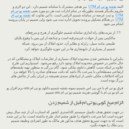
البته
نقشه یو تی ام
UTM
نیز هدفی مشترک با سامانه شمیم دارد . این دو لازم و
ملزوم یکدیگر هستند بطوریکه در تمام ادارات ثبت هر دو مورد یعنی
نقشه یو تی ام
UTM
و ثبت عرصه در سامانه شمیم الزامی است. با این تفاوت که
نقشه یو تی ام
UTM
در هنگام تشکیل پرونده تحویل اداره ثبت می شود ولی شمیم در پایان پروسه
انجام می شود.
از مزیت‌های راه اندازی سامانه شمیم جلوگیری از هرج و مرج‌های
مالکیتی پس از حوادث غیرمترقبه است و چنانچه از این پس با وقوع بلایای
طبیعی مانند سیل، زلزله و نظایر آن، حدود املاک از بین برود، شبکه
شمیم از بسیاری از نابهنجاری ها در این حوزه جلوگیری خواهد کرد.
بنابراین با مشخص شدن محدوده املاک بسیاری از تعارضات املاک و مشکلاتی که در
حال حاضر در خصوص محدوده املاک وجود دارد رفع می‌شود. امیدواریم این طرح
علاوه ‌بر اینکه سبب کاهش دعاوی ملکی شود، گام بزرگی به‌ منظور تهیه نقشه‌های
ارتفاعی مسطحاتی با سرعت بالا باشد که دقت سندهای صادره را بالا خواهد برد.
چراکه اختلافات ملکی ناشی از ایرادهای سندی همیشه در ایران یکی از چالش های
بزرگ بوده است.
فرق یو تی ام با جی پی اس شمیم-نمونه نقشه شمیم-دانلود یو تی ام utm-نرم افزار یو
تی ام-یو تی ام با گوشی-هزینه شمیم-یو تی ام utm شمیم
الزام میخ کوبی یو تی ام قبل از شمیم زدن
در جهت تحقق هدف تکمیل سیستم کاداستری کشور که استارت آن از چند سال پیش
خورده است اما سرعت دلخواه را طبق چشم انداز طرح نداشته است، بنا بر این شده
است که به جهت تسریع تحقق هدف مذکور هر مالک به طور انفرادی وظیفه شمیم
زدن ملک را بعهده بگیرد.