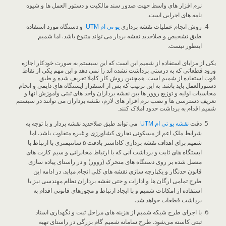
نرم افزار های واسط جهت صدور سند مالکیت و دستور العمل ها و شیوه
نامه های اجرایی است.
روش انجام عملیات نقشه برداری
یو تی ام
UTM
و دستگاه مورد استفاده
طبق تشخیص و صلاحدید نقشه بردار می تواند متنوع باشد. اما شمیم
اینطور نیست.
یکی از مزایای استفاده از شمیم این است که این سیستم به صورت خودکار اجازه
ورود قطعاتی که به درستی برداشت نشده اند را نمی دهد و این مهم یکی از نقاط
قوت استفاده از شمیم است. همچنین روش کار کاملا تعریف شده و طبق
دستورالعمل باید باشد. به این ترتیب که پس از استقرار ایستگاه های دایمی و انجام
محاسبات اولیه و توزیع روور ها بین نقشه برداران واحد های ثبتی وآموزش آنها و
تعریف دسترسی ها و نصب نرم افزار های لازم، نقشه برداران می توانند در سیستم
شمیم اقدام به برداشت حدود املاک کنند.
دقت
نقشه یو تی ام
UTM
می تواند طبق صلاحدید نقشه بردار و با توجه به
شرایط ملک اعم از مسکونی تجاری کشاورزی و غیره متفاوت باشد. اما
شمیم برای اهداف نقشه برداری کاداستر بادقت ۵ سانتیمتری با ارتباط با
ایستگاه های ثابت و برداشت آنی که با ارتباط مخابراتی و سیم کارت های
متصل شده بر روی دستگاه های متحرک (روور) و در راستای پیاده سازی
قانون حدنگار و یکپارچه سازی نقشه های کلی انجام میابد. در ادامه این
طرح تمامی ارگان ها و ادارات و حتی نقشه برداران نظام مهندسی نیز با
استفاده از امکانات شمیم و با ایجاد ارتباط و مجوزهای قانونی اقدام به
برداشت قطعات خواهد شد.
با اجرای طرح شبکه شمیم از هزینه های مراحل ثبت و نگهداری اسناد
ثبتی کاسته می‌شود. طرح سامانه شمیم گام بزرگی در راستای تهیه