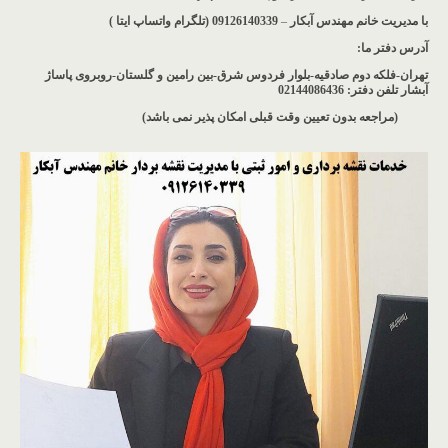
با مدیریت خانم مهندس آبکار
–
09126140339 (تلگرام واتساپ ایتا )
آدرس دفتر ما
:
تهران-فلکه دوم صادقیه-بلوار فردوس شرق-بین رامین و گلستان-روبروی پاساژ
آبشار
تلفن دفتر: 02144086436
(مراجعه بدون تعیین وقت قبلی امکان پذیر نمی باشد
)