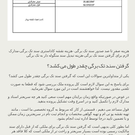
هزینه صفر تا صد صدور سند تک برگی -هزینه نقشه کاداستری سند تک برگی-مدارک
لازم برای گرفتن سند تک برگی-هزینه تبدیل سند منگوله دار به تک برگی
گرفتن سند تک برگی چقدر طول می کشد؟
یکی از متداولترین سوالات این است که گرفتن سند تک برگی چقدر طول می کشد؟
برای پاسخ به این سوال لازم است کل پرونده ملک بررسی شود که قطعا به صورت
تلفنی مقدور نیست. لذا خواهشمند است در این مورد سوال نفرمایید.
در عوض در صورتیکه واقع زمان برایتان مهم است سعی کنید هر چه سریعتر اسناد و
مدارک لازم را تکمیل کنید و در اسرع وقت تشکیل پرونده بدهید.
قول مساعد می دهیم ، قسمتی از کار که مربوط به گروه تخصصی ما است ، مانند
تهیه نقشه یو تی ام و تهیه گواهی مختصات و انجام ثبت نام در سریعترین زمان ممکن
و با تضمین تایید درجا توسط اداره ثبت انجام بشود.
اما بطور کلی بدیهی است که گرفتن سند تک برگی برای ملکی که از قبل دارای سند
مالکیت رسمی بوده است بسیار سریعتر و راحت تر از ملکی است که کلا فاقد هر