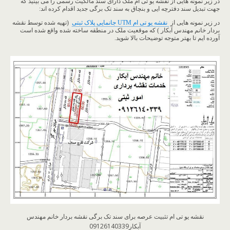
در زیر نمونه هایی از نقشه یو تی ام ملک دارای سند مالکیت رسمی را می بینید که
جهت تبدیل سند دفترچه ایی و بنچاق به سند تک برگی جدید اقدام کرده اند:
در زیر نمونه هایی از
نقشه یو تی ام UTM جانمایی پلاک ثبتی
(تهیه شده توسط نقشه
بردار خانم مهندس آبکار ) که موقعیت ملک در منطقه ساخته شده واقع شده است
آورده ایم تا بهتر متوجه توضیحات بالا شوید.
نقشه یو تی ام تثبیت عرصه برای سند تک برگی نقشه بردار خانم مهندس
آبکار09126140339