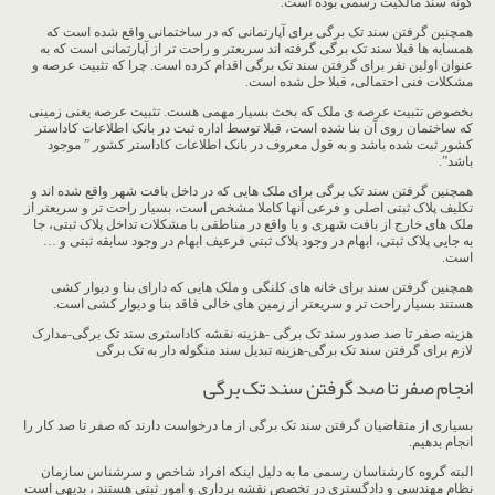
گونه سند مالکیت رسمی بوده است.
همچنین گرفتن سند تک برگی برای آپارتمانی که در ساختمانی واقع شده است که
همسایه ها قبلا سند تک برگی گرفته اند سریعتر و راحت تر از آپارتمانی است که به
عنوان اولین نفر برای گرفتن سند تک برگی اقدام کرده است. چرا که تثبیت عرصه و
مشکلات فنی احتمالی، قبلا حل شده است.
بخصوص تثبیت عرصه ی ملک که بحث بسیار مهمی هست. تثبیت عرصه یعنی زمینی
که ساختمان روی آن بنا شده است، قبلا توسط اداره ثبت در بانک اطلاعات کاداستر
کشور ثبت شده باشد و به قول معروف در بانک اطلاعات کاداستر کشور ” موجود
باشد”.
همچنین گرفتن سند تک برگی برای ملک هایی که در داخل بافت شهر واقع شده اند و
تکلیف پلاک ثبتی اصلی و فرعی آنها کاملا مشخص است، بسیار راحت تر و سریعتر از
ملک های خارج از بافت شهری و یا واقع در مناطقی با مشکلات تداخل پلاک ثبتی، جا
به جایی پلاک ثبتی، ابهام در وجود پلاک ثبتی فرعیف ابهام در وجود سابقه ثبتی و …
است.
همچنین گرفتن سند برای خانه های کلنگی و ملک هایی که دارای بنا و دیوار کشی
هستند بسیار راحت تر و سریعتر از زمین های خالی فاقد بنا و دیوار کشی است.
هزینه صفر تا صد صدور سند تک برگی -هزینه نقشه کاداستری سند تک برگی-مدارک
لازم برای گرفتن سند تک برگی-هزینه تبدیل سند منگوله دار به تک برگی
انجام صفر تا صد گرفتن سند تک برگی
بسیاری از متقاضیان گرفتن سند تک برگی از ما درخواست دارند که صفر تا صد کار را
انجام بدهیم.
البته گروه کارشناسان رسمی ما به دلیل اینکه افراد شاخص و سرشناس سازمان
نظام مهندسی و دادگستری در تخصص نقشه برداری و امور ثبتی هستند ، بدیهی است