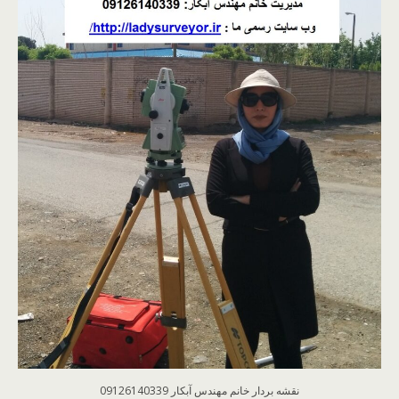
نقشه بردار خانم مهندس آبکار 09126140339