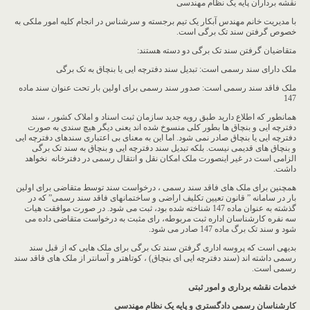
نقشه برداران پایه یک نظام مهندسی
با مدیریت خانم مهندس آبکار یک تیم برجسته و سرشناس در انجام کلیه امور ملکی به
خصوص گرفتن سند تک برگی است.
متقاضیان گرفتن سند تک برگی دو دسته هستند:
ملک دارای سند رسمی است: تبدیل سند دفترچه ایی یا بنچاق به تک برگی
ملک فاقد سند رسمی است: صدور سند رسمی برای اولین بار تحت عنوان سند ماده
147
همانطور که اطلاع دارید طبق رویه جدید سازمان ثبت اسناد و املاک کشور ، سند
دفترچه ایی و بنچاق ها بطور کلی منسوخ شده اند یعنی دیگر هیچ سندی به صورت
دفترچه ایی یا بنچاق صادر نمی شود. اما این به معنای بی اعتباری سندهای دفترچه ایی
و بنچاق های قدیمی نیست. بلکه تبدیل سند دفترچه ایی و بنچاق به سند تک برگی
الزامی است در غیر اینصورت ملک امکان نقل و انتقال رسمی در دفترخانه نخواهد
داشت.
همچنین برای ملک های فاقد سند رسمی ، درخواست سند توسط متقاضی برای اولین
بار در سامانه ” قانون تعیین تکلیف اراضی و ساختمانهای فاقد سند رسمی” که در
گذشته به عنوان ماده 147 شناخته شده بود، ثبت می شود. در صورت موافقت هیات
سه نفره کارشناسان اداره ثبت مربوطه، رای مثبت به درخواست متقاضی داده می
شود و سند تک برگ ماده 147 صادر می شود.
بدیهی است که پروسه اداری گرفتن سند تک برگی برای ملک هایی که از قبل سند
رسمی داشته اند (سند دفترچه ایی ای بنچاق) ، کوتاهتر و آسانتر از ملک های فاقد سند
رسمی است.
خدمات نقشه برداری و امور ثبتی
کارشناسان رسمی دادگستری و پایه یک نظام مهندسی