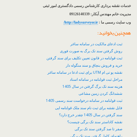
خدمات نقشه برداری کارشناس رسمی دادگستری امور ثبتی
مدیریت خانم مهندس آبکار: 09126140339
وب سایت رسمی ما :
http://ladysurveyor.ir/
همچنین بخوانید:
ثبت ادعای مالکیت در سامانه ساغر
روش گرفتن سند تک برگ به صورت فوری
ثبت قولنامه در قانون تعیین تکلیف برای سند گرفتن
خرید و فروش بنچاق و سند منگوله دار
نقشه یو تی ام UTM برای ثبت ادعا در سامانه ساغر
مراحل ثبت قولنامه در سامانه اسناد
هزینه سند تک برگ گرفتن در سال 1405
ششدانگ کردن زمین مشاعی
ثبت قولنامه در سامانه درخواست سند رسمی 1405
فایل نقشه برای ثبت نام سند ملک قولنامه ایی
سند گرفتن در سال 1405 چقدر خرج دارد؟
نقشه کاداستر سند تک برگی چیست؟
صفر تا صد گرفتن سند تک برگی
راهنمای کامل گرفتن سند تک برگی