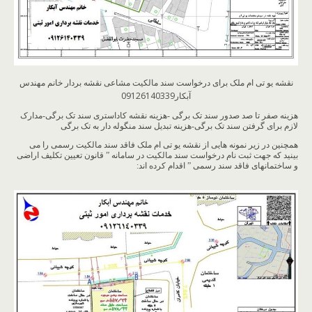
نقشه یو تی ام ملک برای درخواست سند مالکیت مشاعی نقشه بردار خانم مهندس
آبکار09126140339
هزینه صفر تا صد صدور سند تک برگی -هزینه نقشه کاداستری سند تک برگی-مدارک
لازم برای گرفتن سند تک برگی-هزینه تبدیل سند منگوله دار به تک برگی
همچنین در زیر نمونه هایی از نقشه یو تی ام ملک فاقد سند مالکیت رسمی را می
بینید که جهت ثبت نام درخواست سند مالکیت در سامانه ” قانون تعیین تکلیف اراضی
و ساختمانهای فاقد سند رسمی ” اقدام کرده اند: