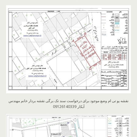
نقشه یو تی ام وضع موجود برای درخواست سند تک برگی نقشه بردار خانم مهندس
آبکار 09126140339