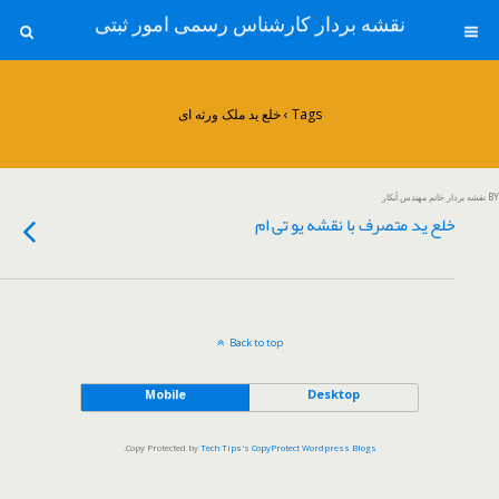
نقشه بردار کارشناس رسمی امور ثبتی
Tags › خلع ید ملک ورثه ای
BY نقشه بردار خانم مهندس آبکار
خلع ید متصرف با نقشه یو تی ام
Back to top
Mobile
Desktop
.
Copy Protected by
Tech Tips
's
CopyProtect Wordpress Blogs