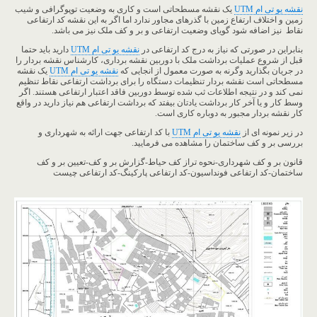
نقشه یو تی ام UTM
یک نقشه مسطحاتی است و کاری به وضعیت توپوگرافی و شیب
زمین و اختلاف ارتفاع زمین با گذرهای مجاور ندارد اما اگر به این نقشه کد ارتفاعی
نقاط نیز اضافه شود گویای وضعیت ارتفاعی و بر و کف ملک نیز می باشد.
بنابراین در صورتی که نیاز به درج کد ارتفاعی در
نقشه یو تی ام UTM
دارید باید حتما
قبل از شروع عملیات برداشت ملک با دوربین نقشه برداری، کارشناس نقشه بردار را
در جریان بگذارید وگرنه به صورت معمول از انجایی که
نقشه یو تی ام UTM
یک نقشه
مسطحاتی است نقشه بردار تنظیمات دستگاه را برای برداشت ارتفاعی نقاط تنظیم
نمی کند و در نتیجه اطلاعات ثب شده توسط دوربین فاقد اعتبار ارتفاعی هستند. اگر
وسط کار و یا آخر کار برداشت یادتان بیفتد که برداشت ارتفاعی هم نیاز دارید در واقع
کار نقشه بردار مجبور به دوباره کاری است.
در زیر نمونه ای از
نقشه یو تی ام UTM
با کد ارتفاعی جهت ارائه به شهرداری و
بررسی بر و کف ساختمان را مشاهده می فرمایید.
قانون بر و کف شهرداری-نحوه تراز کف حیاط-گزارش بر و کف-تعیین بر و کف
ساختمان-کد ارتفاعی فونداسیون-کد ارتفاعی پارکینگ-کد ارتفاعی چیست