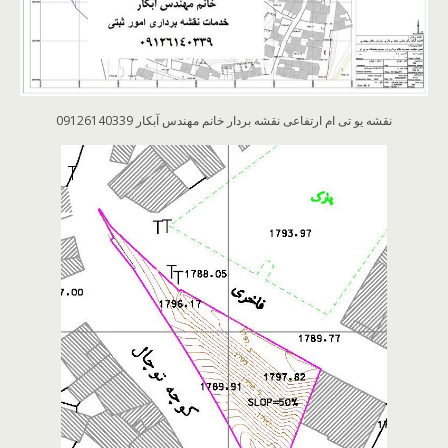
نقشه یو تی ام ارتفاعی نقشه بردار خانم مهندس آبکار 09126140339