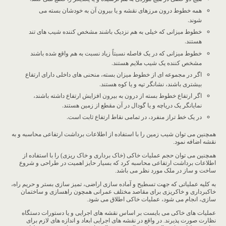
همه خطوط درون مرزهای نقشه و یا بیرون آن به خودشان بسته می
شوند.
خطوط میزانی که خیلی به هم نزدیک باشند مشخص کننده شیب های تند
هستند.
خطوط میزانی که در یک فاصله نسبتاً زیاد نسبت به هم واقع شده باشند
مشخص کننده یک شیب ملایم هستند.
اگر در مجموعه ای از خطوط میزان بسته، منحنی های داخلی دارای ارتفاع
بیشتری باشند، نشانگر تپه و یا کوه هستند.
اگر ارتفاع خطوط بسته از درون به بیرون افزایش ارتفاع داشته باشند،
نمایانگر یک دریاچه و یا گودال در آن مقطع از زمین هستند.
در یک خط تراز منفرد، در تمامی نقاط ارتفاع ثابت است.
همچنین می توان شیب زمین را با استفاده از اطلاعات برداشت ارتفاعی محاسبه و به
نقشه اضافه نمود.
همچنین می توان حجم عملیات خاکی (خاک برداری و خاک ریزی) را با استفاده از
اطلاعات برداشت ارتفاعی محاسبه کرد که بسیار حایز اهمیت در طراحی و شروع
ساخت و ساز در ملک مورد نظر می باشد.
به کلیه عملیاتی که جهت تسطیح و آماده سازی اراضی، تمیز سازی بستر و حریم راه،
خاکبرداری و خاکریزی برای مقاصد مختلف عمرانی همچون راهسازی و ساختمان
سازی، انجام می شود، عملیات خاکی اطلاق می شود.
عملیات های خاکی می بایست بر اساس نقشه های اجرایی و یا دستورات دستگاه
نظارت صورت پذیرند. در واقع در نقشه های اجرایی ابعاد و اندازه های لازم برای