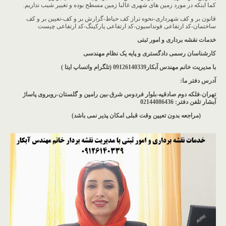
کما اینکه در مورد زمین های شهری غالبا زمین مسطح بوده و تغییر شیب نداریم.
قانون بر و کف شهرداری-نحوه تراز کف حیاط-گزارش بر و کف-تعیین بر و کف
ساختمان-کد ارتفاعی فونداسیون-کد ارتفاعی پارکینگ-کد ارتفاعی چیست
خدمات نقشه برداری و امور ثبتی
کارشناسان رسمی دادگستری و پایه یک نظام مهندسی
با مدیریت خانم مهندس آبکار09126140339 (تلگرام واتساپ ایتا )
آدرس دفتر ما
:
تهران-فلکه دوم صادقیه-بلوار فردوس شرق-بین رامین و گلستان-روبروی پاساژ
آبشار
تلفن دفتر: 02144086436
(مراجعه بدون تعیین وقت قبلی امکان پذیر نمی باشد
)