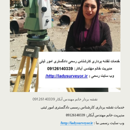
نقشه بردار خانم مهندس آبکار 09126140339
خدمات نقشه برداری کارشناس رسمی دادگستری امور ثبتی
مدیریت خانم مهندس آبکار: 09126140339
وب سایت رسمی ما :
http://ladysurveyor.ir/