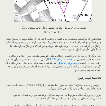
نقشه برداری نقاط ارتفاعی نقشه بردار خانم مهندس آبکار
09126140339
همانطور که در نقشه مشاهده می کنید، برداشت ارتفاعی از نقاط مهم در سطح ملک
و در خیابانهای اطراف انجام شده است. بطوریکه وضعیت ارتفاعی و همچنین اختلاف
ارتفاع در گوشه های مختلف در سطح ملک و همچنین اختلاف ارتفاع سطح ملک با
خیابانهای اطراف قابل تخمین است.
یکی دیگر از مزیت های برداشت ازتفاعی ملک، ترسیم منحنی میزان های ارتفاعی
است. به طور معمول در
نقشه یو تی ام UTM
الزامی به ترسیم منحنی میزان ها نمی
باشد. به دلیل اینکه
نقشه یو تی ام UTM
یک نقشه مسطحاتی می باشد نه ارتفاعی. اما
اگر برداشت ارتفاعی انجام شود، منحنی میزانها به نقشه اضافه می شوند و در واقع
نقشه سه بعدی می شود.
محاسبه شیب زمین
در توضیح منحنی میزان: منحنی میزان یا منحنی تراز (contour line) منحنی است که
همهٔ نقاط هم‌ارتفاع زمین را به هم وصل می‌کند.
موارد زیر ویژگی هایی مربوط به خطوط میزان در نقشه برداری هستند که برای
خواندن نقشه های در بردارنده آنها باید در نظر گرفته شوند:
هیچ دو خطی در هیچ موردی به هم نرسیده و یا یکدیگر را قطع نمی کنند.