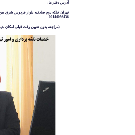
آدرس دفتر ما
:
تهران-فلکه دوم صادقیه-بلوار فردوس شرق-بین 
02144086436
(مراجعه بدون تعیین وقت قبلی امکان پذیر