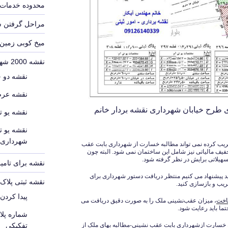
محدوده خدمات 
مراحل گرفتن 
میخ کوبی زمین
نقشه 2000 شهرداری
نقشه دو 
نقشه عرص
ای طرح خیابان شهرداری نقشه بردار خانم
نقشه یو ت
نقشه یو ت
شهرداری
خریب کرده نمی تواند مطالبه خسارت از شهرداری بابت عقب
فیف مالیاتی نیز شامل این ساختمان نمی شود. البته چون
سهیلاتی برایش در نظر گرفته شود.
نقشه برای تامین
ید پیشنهاد می کنیم منتظر دریافت دستور شهرداری برای
نقشه ثبتی پلا
ریب و بازسازی کنید.
پیدا کردن
اخت
، میزان عقب‌نشینی ملک را به صورت دقیق دریافت می
ما باید رعایت شود.
شماره پل
 خسارت ازشهرداری بابت عقب نشینی-مطالبه بهای ملک از
تفکیکی