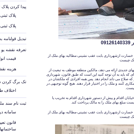
پیدا کردن پلاک 
پلاک ثبتی
پلاک ثبتی
تبدیل قولنامه ب
09
تعرفه نقشه یو تی 
 خسارت ازشهرداری بابت عقب نشینی-مطالبه بهای ملک از
قیمت انواع
لک چیست
هزینه نقشه
ی جدیدی ارائه می دهد، مالکین منطقه موظف به تبعیت از
 که باید به آن توجه کنید این است که طبق قانون، شهرداری
 صلاح می داند انجام دهد. پس همه افرادی که ملکشان در
تک برگ کردن س
ی کنند و ملک را در اختیار قرار دهند. هیچ گونه توجیهی در
نیست.
اختلاف ط
ابان اقدام و پیش از دستور شهرداری اقدام به تخریب یا
 مبلغ بهای ملک را به مالک پرداخت کند.
ثبت نام سند مل
سامانه د
 خسارت ازشهرداری بابت عقب نشینی-مطالبه بهای ملک از
لک چیست
قانون تع
ساختمانه