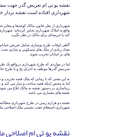
نقشه یو تی ام تعریض گذر جهت م
شهرداری افتاده است نقشه بردار خانم مهند
شهرداری از نظر قانون مالک کوچه‌ها و معابر 
واقع به املاک شهرداری تجاوز کرده‌اید. شهردار
کند یا جریمه‌ای برای مالک در نظر بگیرد.
گاهی اوقات طرح نوسازی شامل تعریض خیابانها و
تعداد زیادی از ملک های مسکونی و تجاری تحت 
های بر خیابان تخریب شوند.
اما در مواردی که طرح شهرداری درواقع یک طر
سرنبش گذرها موظف به اجرای پخ و یا طرح خاص
به این معنی که تا زمانی که ملک قصد تخریب و
اما به محض اینکه قصد ساخت و ساز می کند و 
زیباسازی در دستور نقشه به مالک ابلاغ می ش
نقشه های معماری می باشد.
نقشه دو هزارم زمین در طرح شهرداری-مطالبه
شهرداری-استعلام عقب نشینی ملک-اصلاحی م
نقشه یو تی ام اصلاحی م