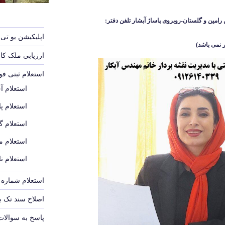
رامین و گلستان-روبروی پاساژ آبشار
تلفن دفتر:
اپلیکیشن یو تی 
 نمی باشد
)
ارزیابی ملک ک
استعلام ثبتی ف
استعلام آ
استعلام پل
استعلام گ
استعلام م
استعلام ن
استعلام شماره پ
اصلاح سند تک 
پاسخ به سوالات