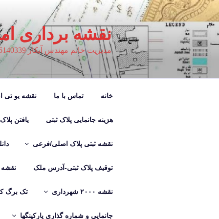
فتن
ه
حتوا
نقشه برداری ام
مدیریت خانم مهندس آبکار 09126140339
خانه
تماس با ما
نقشه یو تی ام M
هزینه جانمایی پلاک ثبتی
یافتن پلاک
نقشه ثبتی پلاک اصلی/فرعی
دان
توقیف پلاک ثبتی-آدرس ملک
نقشه ب
نقشه ۲۰۰۰ شهرداری
تک برگ کر
جانمایی و شماره گذاری پارکینگها