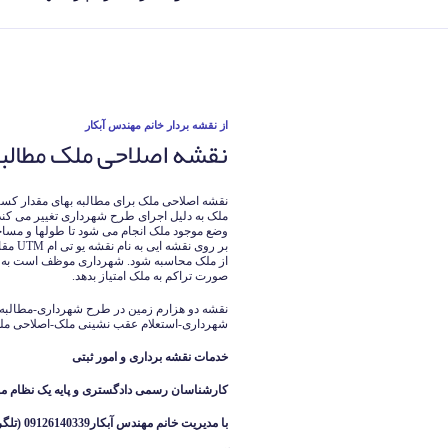
نوشته‌شده
از
نقشه بردار خانم مهندس آبکار
نقشه اصلاحی ملک مطالبه
در
نقشه اصلاحی ملک برای مطالبه بهای مقدار ک
ملک به دلیل اجرای طرح شهرداری تغییر می کند ،
وضع موجود ملک انجام می شود تا طولها و م
بر روی
از ملک محاسبه شود. شهرداری موظف است به ق
صورت تراکم به ملک امتیاز بدهد.
نقشه دو هزارم زمین در طرح شهرداری-مطالبه
شهرداری-استعلام عقب نشینی ملک-اصلاحی م
خدمات نقشه برداری و امور ثبتی
کارشناسان رسمی دادگستری و پایه یک نظام م
با مدیریت خانم مهندس آبکار09126140339 (تلگرام واتساپ ایتا )