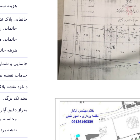
هزینه سند م
جانمایی پلاک ث
جانمایی رو
جانمایی 
هزینه جانم
جانمایی و شماره
خدمات نقشه برد
دانلود نقشه پلا
سند تک برگی
متراژ دقیق آپار
محاسبه مت
نقشه بردا