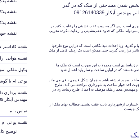
نقشه پلاک
شخص شدن مساحتی از ملک که در گذر
نقشه پلاک
س آبکار 09126140339
نقشه پلاک
شهری است. پس اگر محدوده عقب نشینی را رعایت نکنید در
ی می‌تواند ملکی که حدود عقب‌نشینی را رعایت نکرده تخریب
نقشه حوزه
 گذرها و یا احداث میدانگاهی است که در این نوع طرحها
نقشه کاداستر 
تاثیر قرار می گیرند. حتی ممکن است یک ردیف کامل از ملک
نقشه هوایی ارا
ح زیباسازی است معمولا به این صورت است که ملک ها
وکیل ملکی امور
ی هستند که در اولین ساخت و ساز باید اعمال شود.
 ساخت مجدد نداشته باشد به همان شکل قدیمی باقی می ماند.
یو تی ام با گوش
جهت اخد جواز ساخت به شهرداری مراجعه می کند، طرح
ود و مهندس معمار ملک موظف به اعمال طرح زیباسازی در
نقشه برداری دا
مهندس آبکار 09126140339
 خسارت ازشهرداری بابت عقب نشینی-مطالبه بهای ملک از
لک چیست
تماس با ما
نقشه یو تی ام UTM
لک
توضیح کامل