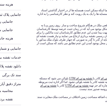
هزینه سند م
ما اینکه ممکن است همسایه ها از در اختیار گذاشتن اسناد
همسایه ها را یک به یک رویت کند و نظر کارشناسی را به اداره
جانمایی پلاک ث
جانمایی رو
اقعی ملک در هنگام شروع ساخت و ساز روی زمین و یا به
مشکل بوجود می آید که در زمان تثبت عرصه توسط کارشناسان
جانمایی 
ت پیدا شدن این عدم تطابق کارشناسان ثبت مالکین را برای
ان رسمی نقشه برداری ارجاع می نمایند و نیاز هست نقشه ای
هزینه جانم
یه از گذر تا گذر به صورتی که چهار طرف بلوک ملک مذکور با
یی محل بوجود آمدن این عدم تطابق می باشد که ممکن است از
جانمایی و شماره
خدمات نقشه برد
دانلود نقشه پلا
سند تک برگی
تی ام
کادر یا
نقشه یو تی ام UTM
بلوکی می شود که مسئله
ه نقشه کادر یا نقشه بلوکی نشود. اما اگر اداره ثبت مربوطه
متراژ دقیق آپار
اره ای جز تهیه
نقشه یو تی ام UTM
کادر یا
نقشه یو تی ام
ه پروسه صدور سند نیست.
محاسبه مت
ثبت-اضافه مساحت زمین-اختلاف در مساحت ملک-مغایرت سند
نقشه بردا
ی