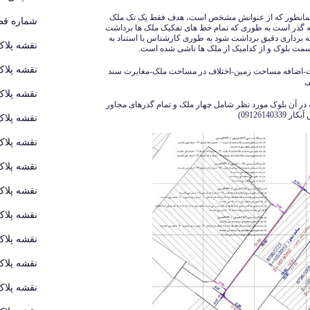
 همانطور که از عنوانش مشخص است، هدف فقط یک تک ملک
شماره قطع
به گذر است به طوری که تمام خط های تفکیک ملک ها برداشت
شه برداری دقیق برداشت شود به طوری کارشناس با استناد به
نقشه پلاک
قسمت بلوک و از کدامیک از ملک ها ناشی شده است.
نقشه پلاک
ثبت-اضافه مساحت زمین-اختلاف در مساحت ملک-مغایرت سند
ی
نقشه پلاک
ر (نقشه بلوکی) که در آن بلوک مورد نظر شامل چهار ملک و تمام گذرهای مجاور
091261)
نقشه پلاک
نقشه پلاک
نقشه پلاک
نقشه پلاک
نقشه پلاک
نقشه پلاک
نقشه پلاک
نقشه پلاک