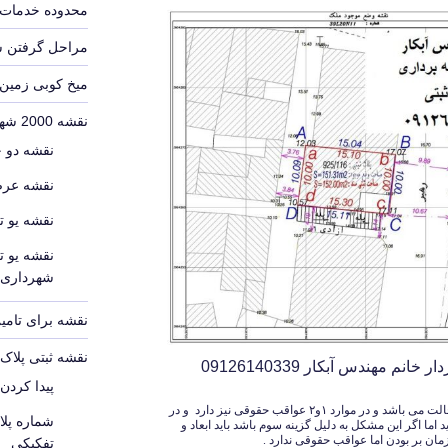
محدوده خدمات 
مراحل گرفتن 
میخ کوبی زمین
نقشه 2000 شهرداری
نقشه دو 
نقشه عرص
نقشه یو ت
نقشه یو ت
شهرداری
نقشه برای تامین
نقشه ثبتی پلا
م مهندس آبکار 09126140339
پیدا کردن
این پروسه معمولا یک پروسه زمانبر در هر سه حالت می باشد و در موارد ۱و۲ عواقب حقوقی نیز دارد و در
شماره پل
اما اگر این مشکل به دلیل گزینه سوم باشد باید ابعاد و
ان بر بودن اما عواقب حقوقی ندارد .
تفکیکی