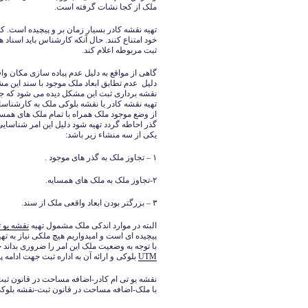
ملک از کجا نشات گرفته است.
تهیه نقشه کادر بسیار زمان بر و پیچیده است. ک
خود امتناع کنند. حال آنکه کارشناس باید اسناد 
ثبت مربوطه اعلام کند.
گاهی از مواقع به دلیل عدم پیاده سازی مکان و
دلیل عدم تطابق ابعاد ملک موجود با سند این 
نقشه برداری ثبت این مشکل دیده می شود که جه
تهیه نقشه کادر یا نقشه بلوکی ملک به کارشناس
از وضع موجود ملک همراه با تمام ملک های همسا
گذر احاطه گردد تهیه شود دلیل این امر شناسا
یکی از سه منشاء زیر باشد:
۱ – تجاوز ملک به گذر های موجود .
۲-تجاوز ملک به ملک های همسایه.
۳ – بزرگتر بودن ابعاد واقعی ملک از سند.
البته در موارد اندکی ملک مشمول تهیه
نقشه یو 
پیچیده ای است و امیدواریم هیچ ملکی نیاز به تهی
با توجه به وضعیت ملک این امر را ضروری بداند چ
UTM
بلوکی و ارائه آن به اداره ثبت جهت ادام
نقشه یو تی ام کادر-اضافه مساحت در قانون 
با ملک-اضافه مساحت در قانون ثبت-نقشه بلوک