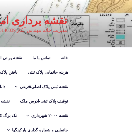
فتن
ه
حتوا
نقشه برداری ام
مدیریت خانم مهندس آبکار 09126140339
خانه
تماس با ما
نقشه یو تی ام M
هزینه جانمایی پلاک ثبتی
یافتن پلاک
نقشه ثبتی پلاک اصلی/فرعی
دان
توقیف پلاک ثبتی-آدرس ملک
نقشه ب
نقشه ۲۰۰۰ شهرداری
تک برگ کر
جانمایی و شماره گذاری پارکینگها