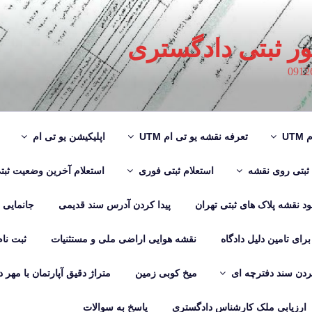
ور ثبتی دادگستری
UT
تعرفه نقشه یو تی ام UTM
اپلیکیشن یو تی ام
 ثبتی روی نقشه
استعلام ثبتی فوری
استعلام آخرین وضعیت ثبت
لود نقشه پلاک های ثبتی تهران
پیدا کردن آدرس سند قدیمی
جانمایی
رای تامین دلیل دادگاه
نقشه هوایی اراضی ملی و مستثنیات
ثبت نا
دن سند دفترچه ای
میخ کوبی زمین
متراژ دقیق آپارتمان با مهر 
ارزیابی ملک کارشناس دادگستری
پاسخ به سوالات