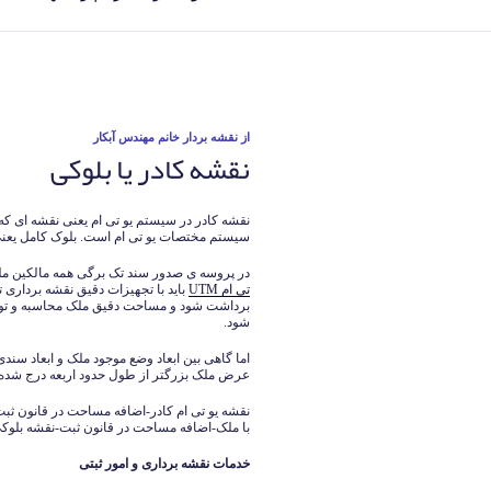
نوشته‌شده
از
نقشه بردار خانم مهندس آبکار
نقشه کادر یا بلوکی
در
نقشه کادر در سیستم یو تی ام یعنی نقشه ای که
سیستم مختصات یو تی ام است. بلوک کامل یعنی ا
در پروسه ی صدور سند تک برگی همه مالکین ملز
تی ام UTM
باید با تجهیزات دقیق نقشه برداری ت
برداشت شود و مساحت دقیق ملک محاسبه و تو
شود.
اما گاهی بین ابعاد وضع موجود ملک و ابعاد سند
عرض ملک بزرگتر از طول حدود اربعه درج شده
نقشه یو تی ام کادر-اضافه مساحت در قانون 
با ملک-اضافه مساحت در قانون ثبت-نقشه بلوک
خدمات نقشه برداری و امور ثبتی