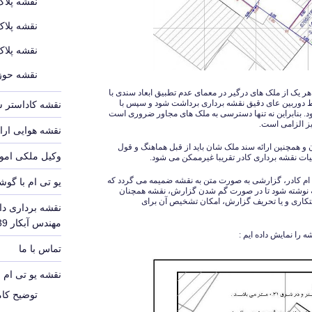
نقشه پلاک
نقشه پلاک
نقشه پلاک
نقشه حوزه
هر یک از ملک های درگیر در معمای عدم تطبیق ابعاد سندی با
وسط دوربین عای دقیق نقشه برداری برداشت شود و سپس با
نقشه کاداستر 
نابراین نه تنها دسترسی به ملک های مجاور ضروری است
یز الزامی است.
نقشه هوایی ارا
 و همچنین ارائه سند ملک شان باید از قبل هماهنگ و قول
وکیل ملکی امور
ات نقشه برداری کادر تقریبا غیرممکن می شود.
ی ام کادر، گزارشی به صورت متن به نقشه ضمیمه می گردد که
یو تی ام با گوش
ه نوشته شود تا در صورت گم شدن گزارش، نقشه همچنان
ستکاری و یا تحریف گزارش، امکان تشخیص آن برای
نقشه برداری دا
مهندس آبکار 09126140339
 را نمایش داده ایم :
تماس با ما
نقشه یو تی ام UTM
توضیح کامل