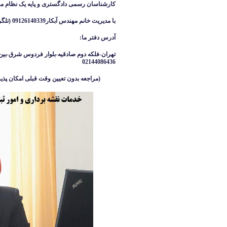
کارشناسان رسمی دادگستری و پایه یک نظام م
با مدیریت خانم مهندس آبکار09126140339 (تلگرام واتساپ ایتا )
آدرس دفتر ما
:
تهران-فلکه دوم صادقیه-بلوار فردوس شرق-بین 
02144086436
(مراجعه بدون تعیین وقت قبلی امکان پذیر