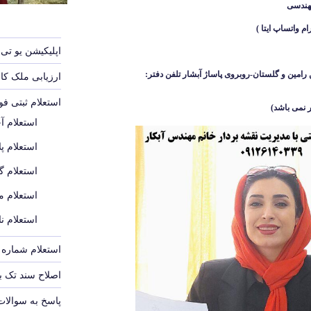
هندسی
اپلیکیشن یو تی 
رامین و گلستان-روبروی پاساژ آبشار
تلفن دفتر:
ارزیابی ملک ک
استعلام ثبتی ف
 نمی باشد
)
استعلام آ
استعلام پل
استعلام گ
استعلام م
استعلام ن
استعلام شماره پ
اصلاح سند تک 
پاسخ به سوالات