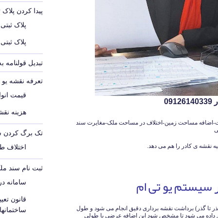
پیدا کردن پلاک 
پلاک ثبتی
پلاک ثبتی
تبدیل قولنامه ب
تعرفه نقشه یو تی 
قیمت انواع
09
هزینه نقشه
ثبت-اضافه مساحت زمین-اختلاف در مساحت ملک-مغایرت سند
ی
تک برگ کردن س
یه نقشه ی کادر را هم می دهد.
اختلاف ط
ثبت نام سند مل
 سیستم یو تی ام
سامانه د
قانون تع
گذر تا گذر) برداشت نقشه برداری دقیق انجام می شود و طول
ساختمانه
 داده می شود تا مشخص شود این اضافه عرضی یا طولی