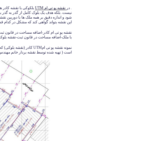
. در
نقشه یو تی ام UTM
بلکوکی با نقشه کادر
نیست. بلکه هدف یک بلوک کامل از گذر به گذر 
شود و اندازه دقیق بر همه ملک ها با دوربین نق
این نقشه بتواند گواهی کند که مشکل در کدام 
نقشه یو تی ام کادر-اضافه مساحت در قانون 
با ملک-اضافه مساحت در قانون ثبت-نقشه بلوک
نمونه نقشه یو تی امUTM کاد
است ( تهیه شده توسط نقشه بردار خانم مهندس آبکار 40339